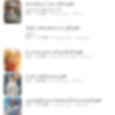
ฉันไม่ต้องการพร สุจิรัน.pdf
tanmobza@gmail.com
PDF
1.4 MB
24 days ago
Mob K.
รัตติกาลพิรุณสิบสารท_RZ.pdf
decht
PDF
11.5 MB
16 days ago
Pandarin
ฝ่าบาททรงพระเจริญหมื่นปี1.pdf
PDF
6.4 MB
about a year ago
Orasa K.
ม่ายสาวผู้เปียกปอน.pdf
PDF
684 KB
26 days ago
Mob K.
เธอเป็นผู้รับเหมาอันดับหนึ่งในแกแล็คซี่.pdf
PDF
19.9 MB
16 days ago
Pandarin