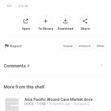
PDF
570 KB
Open
To library
Download
Share
Report
Sexual
Violence
Other
Comments
0
More from this shelf
Asia Pacific Wound Care Market.docx
DOCX
19 KB
9 months ago
Ashwati D.