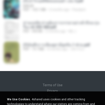
(Y) ฝ่าวิกฤตพิชิตหอคอยดำ เล่ม 3.pdf
BAILIW
PDF
103.1 MB
2 months ago
Pandarin
ท่านแม่ทัพ ท่านต้องการภรรยาอย่างข้าถึงจะรุ่งเ
รือง ch 553-560.pdf
PDF
493 KB
2 months ago
My J.
(Y)บันทึกการเลี้ยงดูสามียุคหิน 1-4 จบ.pdf
PDF
19.7 MB
4 months ago
เลิฟ รักนะ
Terms of Use
Privacy
Support
We Use Cookies.
4shared uses cookies and other tracking
Do not sell my personal information
technologies to understand where our visitors are coming from and