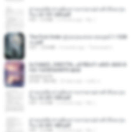
ท่านแม่ทัพ ท่านต้องการภรรยาอย่างข้าถึงจะรุ่งเ
รือง ch 101-200.pdf
PDF
5.4 MB
2 months ago
My J.
The First Order สู่รุ่งอรุณแห่งมวลมนุษย์ 1-1328
จบ.pdf
PDF
72.8 MB
3 months ago
Theerasak G.
6c7c8d33_3f85779c_e3783cf1-e033-4265-8
fe2-1e23b5a9dff0.epub
littlebbear96
EPUB
804 KB
25 days ago
ทอฝัน ม.
ท่านแม่ทัพ ท่านต้องการภรรยาอย่างข้าถึงจะรุ่งเ
รือง ch 201-300.pdf
PDF
6.5 MB
2 months ago
My J.
ท่านแม่ทัพ ท่านต้องการภรรยาอย่างข้าถึงจะรุ่งเ
รือง ch 301-400.pdf
PDF
5.2 MB
2 months ago
My J.