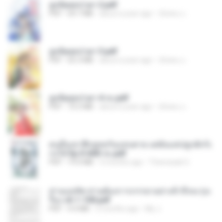
ฮูหยิuสุดป่วuฯ 2.pdf
PDF
64.7 MB
about a year ago
ณิชพน แ.
ฮูหยิuสุดป่วuฯ 3.pdf
PDF
65.3 MB
about a year ago
ณิชพน แ.
ฮูหยิuสุดป่วuฯ 4 จบ.pdf
PDF
72.5 MB
about a year ago
ณิชพน แ.
คนอื่นเขาฝึกยุทธกันแทบตาย แต่ฉันแค่ปลูกผักก็เ
ก่งได้ Ep.0-600 จบ.pdf
PDF
19.0 MB
3 months ago
Theerasak G.
ท่านแม่ทัพ ท่านต้องการภรรยาอย่างข้าถึงจะรุ่งเ
รือง ch 1-100.pdf
PDF
4.4 MB
2 months ago
My J.