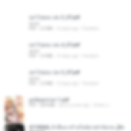
อย่าไปยอม เล่ม 3_ST.pdf
decht
PDF
2.5 MB
16 days ago
Pandarin
อย่าไปยอม เล่ม 4_ST.pdf
decht
PDF
2.4 MB
16 days ago
Pandarin
อย่าไปยอม เล่ม 5_ST.pdf
decht
PDF
2.4 MB
16 days ago
Pandarin
ฮูหยิuสุดป่วuฯ 1.pdf
PDF
68.8 MB
about a year ago
ณิชพน แ.
3f1f85b8_ข้าคือนางร้ายในนิยายจำกัดเรท_[En