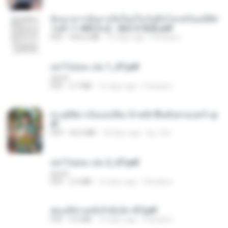
ย้อนเวลากลับมาเกิดใหม่ในวันสิ้นโลกพร้อมมิติส่
วนตัว 1-443 [จบ] - 揍趴长颈鹿.pdf
PDF
499.6 MB
16 days ago
Pandarin
อย่าไปยอม เล่ม 1_ST.pdf
decht
PDF
2.7 MB
16 days ago
Pandarin
ทะลุมิติมาเป็นแม่เลี้ยง ข้าพลิกฟื้นทั้งครอบครัว.p
df
PDF
42.5 MB
18 days ago
kp_fha
อย่าไปยอม เล่ม 2_ST.pdf
decht
PDF
2.5 MB
16 days ago
Pandarin
ฮ่องเต้ช่างคลั่งรักยิ่งนัก-ST.pdf
PDF
9.0 MB
16 days ago
Pandarin