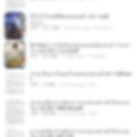
(Y) ฝ่าวิกฤตพิชิตหอคอยดำ เล่ม 1.pdf
BAILIW
PDF
101.1 MB
2 months ago
Pandarin
[A Chu] การเกิดใหม่ของหมอหญิงเทวดา l ชายา
ท่านอ๋องปีศาจ [จบ].pdf
PDF
35.5 MB
16 days ago
Pandarin
หวนกลับมาเป็นคนโปรดของฮ่องเต้ ch 1-200.pd
f
PDF
6.4 MB
2 months ago
My J.
ท่านแม่ทัพ ท่านต้องการภรรยาอย่างข้าถึงจะรุ่งเ
รือง ch 561-568 end.pdf
PDF
502 KB
2 months ago
My J.
ท่านแม่ทัพ ท่านต้องการภรรยาอย่างข้าถึงจะรุ่งเ
รือง ch 401-501.pdf