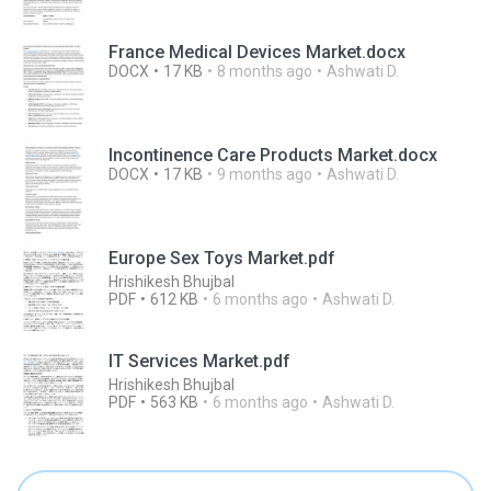
France Medical Devices Market.docx
DOCX
17 KB
8 months ago
Ashwati D.
Incontinence Care Products Market.docx
DOCX
17 KB
9 months ago
Ashwati D.
Europe Sex Toys Market.pdf
Hrishikesh Bhujbal
PDF
612 KB
6 months ago
Ashwati D.
IT Services Market.pdf
Hrishikesh Bhujbal
PDF
563 KB
6 months ago
Ashwati D.