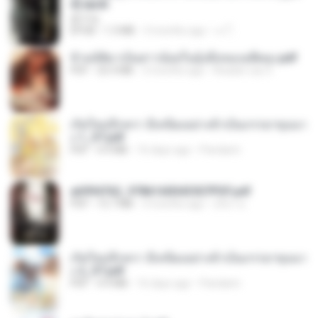
d].epub
君子生
EPUB
1.3 MB
3 months ago
เจ โ.
ข้ามมิติมาเป็นสาวน้อยในอุ้งมือของอดีตลุง.pdf
PDF
25.4 MB
3 months ago
Reader Lily O.
เกิดใหม่อีกครา อี๋เหนียงอย่างข้าเป็นภรรยาขุนนา
ง 1_ST.pdf
PDF
4.9 MB
16 days ago
Pandarin
a6994762_9786160043507PDF.pdf
PDF
15.7 MB
3 months ago
อริยา ด.
เกิดใหม่อีกครา อี๋เหนียงอย่างข้าเป็นภรรยาขุนนา
ง 2_ST.pdf
PDF
4.9 MB
16 days ago
Pandarin