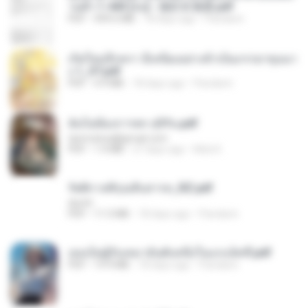
วนตัว 1-443 [จบ] - 揍趴长颈鹿.pdf
PDF
499.6 MB
18 days ago
Pandarin
เกิดใหม่อีกครา อี๋เหนียงอย่างข้าเป็นภรรยาขุนนา
ง 1_ST.pdf
PDF
4.9 MB
18 days ago
Pandarin
ฉันไม่ต้องการพร สุจิรัน.pdf
tanmobza@gmail.com
PDF
1.4 MB
27 days ago
Mob K.
รัตติกาลพิรุณสิบสารท_RZ.pdf
decht
PDF
11.5 MB
18 days ago
Pandarin
เธอเป็นผู้รับเหมาอันดับหนึ่งในแกแล็คซี่.pdf
PDF
19.9 MB
18 days ago
Pandarin