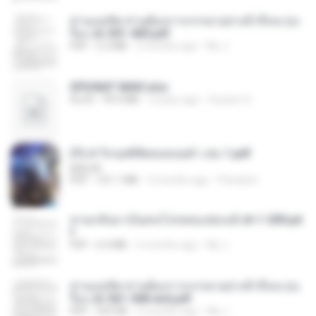
ท่านแม่ทัพ ท่านต้องการภรรยาอย่างข้าถึงจะรุ่งเ
รือง ch 301-400.pdf
PDF
5.2 MB
2 months ago
My J.
SPIUNAT MAVI.xlsx
XLSX
99.4 MB
2 years ago
Susann S.
(Y) ฝ่าวิกฤตพิชิตหอคอยดำ เล่ม 1.pdf
BAILIW
PDF
101.1 MB
3 months ago
Pandarin
หวนกลับมาเป็นคนโปรดของฮ่องเต้ ch 1-200.pd
f
PDF
6.4 MB
2 months ago
My J.
ท่านแม่ทัพ ท่านต้องการภรรยาอย่างข้าถึงจะรุ่งเ
รือง ch 561-568 end.pdf
PDF
502 KB
2 months ago
My J.