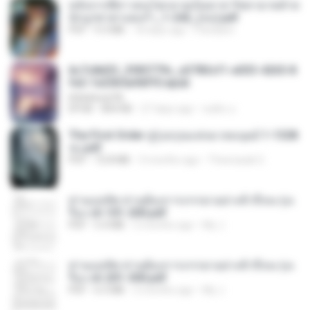
หลังจากพี่สาวคนโตกลายเป็นทาส รัชทายาทตำห
นักบูรพาตาแดงก่ำ_1-242_(จบ).pdf
PDF
9.3 MB
18 days ago
Pandarin
6c7c8d33_3f85779c_e3783cf1-e033-4265-8
fe2-1e23b5a9dff0.epub
littlebbear96
EPUB
804 KB
27 days ago
ทอฝัน ม.
The First Order สู่รุ่งอรุณแห่งมวลมนุษย์ 1-1328
จบ.pdf
PDF
72.8 MB
3 months ago
Theerasak G.
ท่านแม่ทัพ ท่านต้องการภรรยาอย่างข้าถึงจะรุ่งเ
รือง ch 101-200.pdf
PDF
5.4 MB
2 months ago
My J.
ท่านแม่ทัพ ท่านต้องการภรรยาอย่างข้าถึงจะรุ่งเ
รือง ch 201-300.pdf
PDF
6.5 MB
2 months ago
My J.