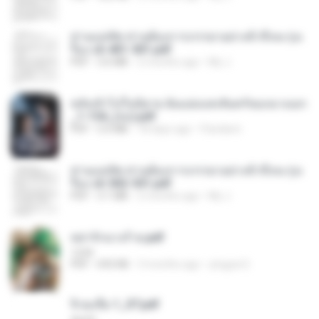
ท่านแม่ทัพ ท่านต้องการภรรยาอย่างข้าถึงจะรุ่งเ
รือง ch 401-501.pdf
PDF
3.6 MB
2 months ago
My J.
หลังเข้าไปในนิยาย ฉันแย่งแสงจันทร์ของนางเอก
_1-154_(จบ).pdf
PDF
5.6 MB
18 days ago
Pandarin
ท่านแม่ทัพ ท่านต้องการภรรยาอย่างข้าถึงจะรุ่งเ
รือง ch 502-551.pdf
PDF
3.1 MB
2 months ago
My J.
หย่ารักนางร้าย.pdf
1234
PDF
692 KB
3 months ago
yingyai S.
จิ่วฉงจื่อ 1_ST.pdf