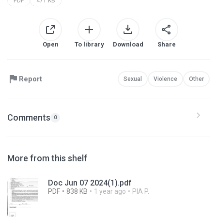
PDF
471 KB
Open
To library
Download
Share
Report
Sexual
Violence
Other
Comments
0
More from this shelf
Doc Jun 07 2024(1).pdf
PDF
838 KB
1 year ago
PIA P.