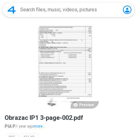
Preview
Obrazac IP1 3-page-002.pdf
PIA P.
1 year ago
more...