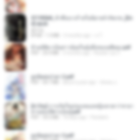
3f1f85b8_ข้าคือนางร้ายในนิยายจำกัดเรท_[En
d].epub
君子生
EPUB
1.3 MB
3 months ago
เจ โ.
ข้ามมิติมาเป็นสาวน้อยในอุ้งมือของอดีตลุง.pdf
PDF
25.4 MB
3 months ago
Reader Lily O.
ฮูหยิuสุดป่วuฯ 2.pdf
PDF
64.7 MB
about a year ago
ณิชพน แ.
[A Chu] การเกิดใหม่ของหมอหญิงเทวดา l ชายา
ท่านอ๋องปีศาจ [จบ].pdf
PDF
35.5 MB
18 days ago
Pandarin
ฮูหยิuสุดป่วuฯ 3.pdf