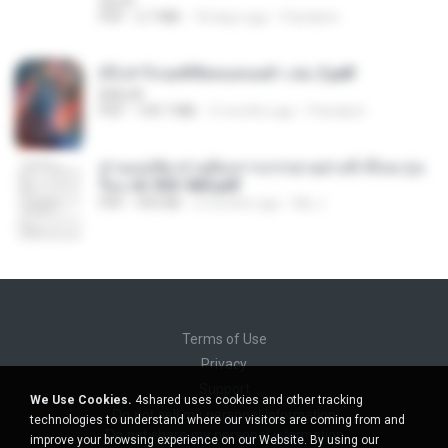
decht
PDF
2.7 MB
18 days ago
Pandarin
(Y) ฝ่าวิกฤตพิชิตหอคอยดำ เล่ม 2.pdf
BAILIW
PDF
109.7 MB
3 months ago
Pandarin
ท่านแม่ทัพ ท่านต้องการภรรยาอย่างข้าถึงจะรุ่งเ
รือง ch 553-560.pdf
PDF
493 KB
2 months ago
My J.
Terms of Use
Privacy
Support
We Use Cookies.
4shared uses cookies and other tracking
Do not sell my personal information
technologies to understand where our visitors are coming from and
Do not share my personal information
improve your browsing experience on our Website. By using our