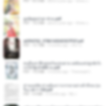
PDF
65.3 MB
about a year ago
ณิชพน แ.
ฮูหยิuสุดป่วuฯ 4 จบ.pdf
PDF
72.5 MB
about a year ago
ณิชพน แ.
a6994762_9786160043507PDF.pdf
PDF
15.7 MB
3 months ago
อริยา ด.
คนอื่นเขาฝึกยุทธกันแทบตาย แต่ฉันแค่ปลูกผักก็เ
ก่งได้ Ep.0-600 จบ.pdf
PDF
19.0 MB
3 months ago
Theerasak G.
ท่านแม่ทัพ ท่านต้องการภรรยาอย่างข้าถึงจะรุ่งเ
รือง ch 1-100.pdf
PDF
4.4 MB
2 months ago
My J.