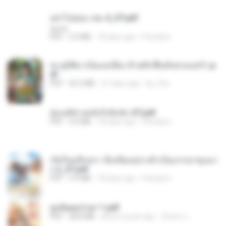
อย่าไปยอม เล่ม 4_ST.pdf
decht
PDF
2.4 MB
18 days ago
Pandarin
ทะลุมิติมาเป็นแม่เลี้ยง ข้าพลิกฟื้นทั้งครอบครัว.p
df
PDF
42.5 MB
21 days ago
kp_fha
ฮ่องเต้ช่างคลั่งรักยิ่งนัก-ST.pdf
PDF
9.0 MB
18 days ago
Pandarin
เกิดใหม่อีกครา อี๋เหนียงอย่างข้าเป็นภรรยาขุนนา
ง 2_ST.pdf
PDF
4.9 MB
18 days ago
Pandarin
ฮูหยิuสุดป่วuฯ 1.pdf
PDF
68.8 MB
about a year ago
ณิชพน แ.