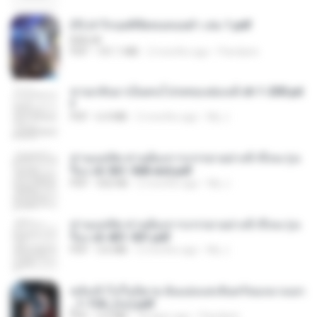
(Y) ฝ่าวิกฤตพิชิตหอคอยดำ เล่ม 1.pdf
BAILIW
PDF
101.1 MB
2 months ago
Pandarin
หวนกลับมาเป็นคนโปรดของฮ่องเต้ ch 1-200.pd
f
PDF
6.4 MB
2 months ago
My J.
ท่านแม่ทัพ ท่านต้องการภรรยาอย่างข้าถึงจะรุ่งเ
รือง ch 561-568 end.pdf
PDF
502 KB
2 months ago
My J.
ท่านแม่ทัพ ท่านต้องการภรรยาอย่างข้าถึงจะรุ่งเ
รือง ch 401-501.pdf
PDF
3.6 MB
2 months ago
My J.
หลังเข้าไปในนิยาย ฉันแย่งแสงจันทร์ของนางเอก
_1-154_(จบ).pdf
PDF
5.6 MB
18 days ago
Pandarin