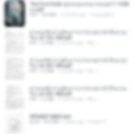
The First Order สู่รุ่งอรุณแห่งมวลมนุษย์ 1-1328
จบ.pdf
PDF
72.8 MB
3 months ago
Theerasak G.
ท่านแม่ทัพ ท่านต้องการภรรยาอย่างข้าถึงจะรุ่งเ
รือง ch 101-200.pdf
PDF
5.4 MB
2 months ago
My J.
ท่านแม่ทัพ ท่านต้องการภรรยาอย่างข้าถึงจะรุ่งเ
รือง ch 201-300.pdf
PDF
6.5 MB
2 months ago
My J.
ท่านแม่ทัพ ท่านต้องการภรรยาอย่างข้าถึงจะรุ่งเ
รือง ch 301-400.pdf
PDF
5.2 MB
2 months ago
My J.
SPIUNAT MAVI.xlsx
XLSX
99.4 MB
2 years ago
Susann S.