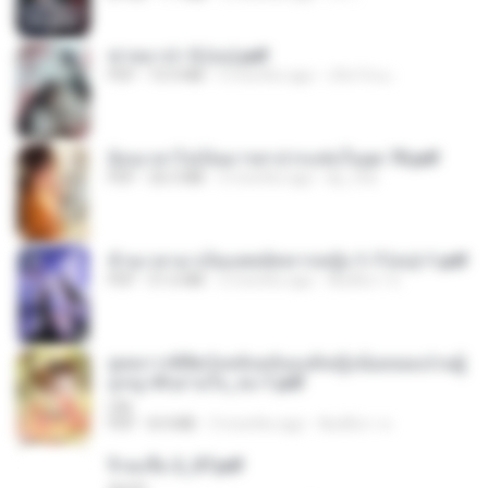
ฆ่าหมาป่า 5 (จบ).pdf
PDF
10.4 MB
5 months ago
เลิฟ รักนะ
ย้อนเวลาไปเป็นมารดาปากแซ่บในยุค 70.pdf
PDF
26.5 MB
3 months ago
kp_fha
ข้ามเวลามาเป็นแพทย์ทหารหญิง 1-7 (จบ)-1.pdf
PDF
51.6 MB
3 months ago
พิมพ์นิภา ส.
ยุทธการพิชิตวังหลังฉบับองค์หญิงน้อยจอมป่วนผู้
ถูกญาติๆอ่านใจ_จบ-1.pdf
Lilly
PDF
8.4 MB
3 months ago
พิมพ์นิภา ส.
จิ่วฉงจื่อ 2_ST.pdf