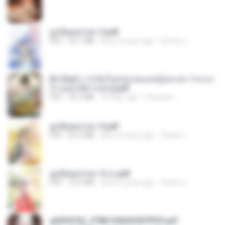
ฮูหยิuสุดป่วuฯ 2.pdf
PDF
64.7 MB
about a year ago
ณิชพน แ.
[A Chu] การเกิดใหม่ของหมอหญิงเทวดา l ชายา
ท่านอ๋องปีศาจ [จบ].pdf
PDF
35.5 MB
18 days ago
Pandarin
ฮูหยิuสุดป่วuฯ 3.pdf
PDF
65.3 MB
about a year ago
ณิชพน แ.
ฮูหยิuสุดป่วuฯ 4 จบ.pdf
PDF
72.5 MB
about a year ago
ณิชพน แ.
a6994762_9786160043507PDF.pdf