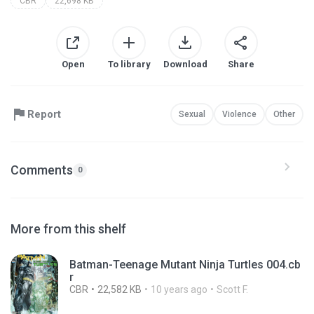
CBR
22,698 KB
Open
To library
Download
Share
Report
Sexual
Violence
Other
Comments
0
More from this shelf
Batman-Teenage Mutant Ninja Turtles 004.cb
r
CBR
22,582 KB
10 years ago
Scott F.