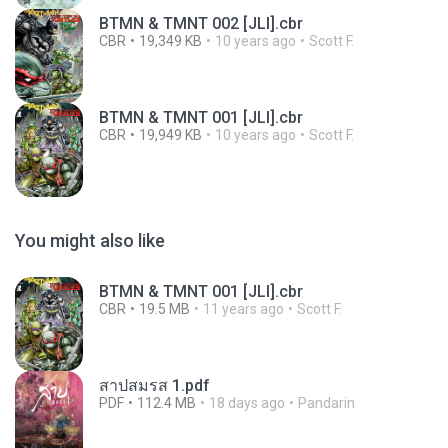
BTMN & TMNT 002 [JLI].cbr
CBR
19,349 KB
10 years ago
Scott F.
BTMN & TMNT 001 [JLI].cbr
CBR
19,949 KB
10 years ago
Scott F.
You might also like
BTMN & TMNT 001 [JLI].cbr
CBR
19.5 MB
11 years ago
Scott F.
สาปสมรส 1.pdf
PDF
112.4 MB
18 days ago
Pandarin