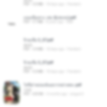
decht
PDF
3.0 MB
18 days ago
Pandarin
แนบเนื้อเทวะ เล่ม 2(เล่มจบ).pdf
PDF
3.7 MB
8 years ago
ANK
จิ่วฉงจื่อ 3_ST.pdf
decht
PDF
3.4 MB
18 days ago
Pandarin
จิ่วฉงจื่อ 5_ST.pdf
decht
PDF
5.0 MB
18 days ago
Pandarin
ไท่จื่อ! หม่อมฉันอยากหย่าเพคะ.pdf
1234
PDF
633 KB
3 months ago
yingyai S.