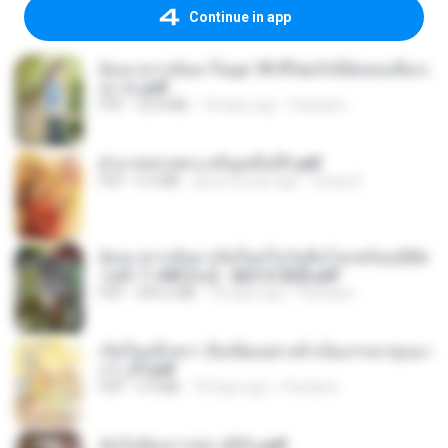
Continue in app
ย้อนเวลากลับมาในยุค 70 ชีวิตครั้งนี้ฉันขอเลือกเ
อง จบ.pdf
PDF
32.8 MB
18 days ago
Pandarin
ฝ่าบาททรงพระเจริญหมื่นปี1.pdf
PDF
6.4 MB
about a year ago
Orasa K.
ย้อนเวลากลับมาเกิดใหม่ในวันสิ้นโลกพร้อมมิติส่
วนตัว 1-443 [จบ] - 揍趴长颈鹿.pdf
PDF
499.6 MB
18 days ago
Pandarin
เกิดใหม่อีกครา อี๋เหนียงอย่างข้าเป็นภรรยาขุนนา
ง 1_ST.pdf
PDF
4.9 MB
18 days ago
Pandarin
ฉันไม่ต้องการพร สุจิรัน.pdf