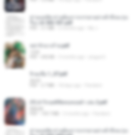
ท่านแม่ทัพ ท่านต้องการภรรยาอย่างข้าถึงจะรุ่งเ
รือง ch 502-551.pdf
PDF
3.1 MB
2 months ago
My J.
หย่ารักนางร้าย.pdf
1234
PDF
692 KB
3 months ago
yingyai S.
จิ่วฉงจื่อ 1_ST.pdf
decht
PDF
2.7 MB
18 days ago
Pandarin
(Y) ฝ่าวิกฤตพิชิตหอคอยดำ เล่ม 2.pdf
BAILIW
PDF
109.7 MB
2 months ago
Pandarin
ท่านแม่ทัพ ท่านต้องการภรรยาอย่างข้าถึงจะรุ่งเ