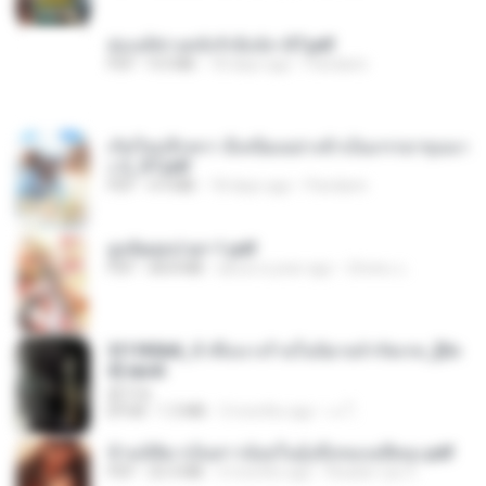
ฮ่องเต้ช่างคลั่งรักยิ่งนัก-ST.pdf
PDF
9.0 MB
18 days ago
Pandarin
เกิดใหม่อีกครา อี๋เหนียงอย่างข้าเป็นภรรยาขุนนา
ง 2_ST.pdf
PDF
4.9 MB
18 days ago
Pandarin
ฮูหยิuสุดป่วuฯ 1.pdf
PDF
68.8 MB
about a year ago
ณิชพน แ.
3f1f85b8_ข้าคือนางร้ายในนิยายจำกัดเรท_[En
d].epub
君子生
EPUB
1.3 MB
3 months ago
เจ โ.
ข้ามมิติมาเป็นสาวน้อยในอุ้งมือของอดีตลุง.pdf
PDF
25.4 MB
3 months ago
Reader Lily O.