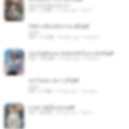
tanmobza@gmail.com
PDF
1.4 MB
27 days ago
Mob K.
รัตติกาลพิรุณสิบสารท_RZ.pdf
decht
PDF
11.5 MB
18 days ago
Pandarin
เธอเป็นผู้รับเหมาอันดับหนึ่งในแกแล็คซี่.pdf
PDF
19.9 MB
18 days ago
Pandarin
อย่าไปยอม เล่ม 1_ST.pdf
decht
PDF
2.7 MB
18 days ago
Pandarin
ม่ายสาวผู้เปียกปอน.pdf
PDF
684 KB
28 days ago
Mob K.