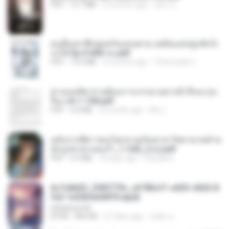
PDF
15.7 MB
3 months ago
อริยา ด.
คนอื่นเขาฝึกยุทธกันแทบตาย แต่ฉันแค่ปลูกผักก็เ
ก่งได้ Ep.0-600 จบ.pdf
PDF
19.0 MB
3 months ago
Theerasak G.
ท่านแม่ทัพ ท่านต้องการภรรยาอย่างข้าถึงจะรุ่งเ
รือง ch 1-100.pdf
PDF
4.4 MB
2 months ago
My J.
หลังจากพี่สาวคนโตกลายเป็นทาส รัชทายาทตำห
นักบูรพาตาแดงก่ำ_1-242_(จบ).pdf
PDF
9.3 MB
18 days ago
Pandarin
6c7c8d33_3f85779c_e3783cf1-e033-4265-8
fe2-1e23b5a9dff0.epub
littlebbear96
EPUB
804 KB
27 days ago
ทอฝัน ม.