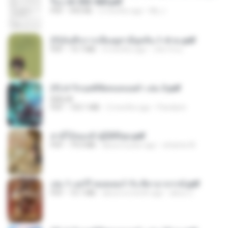
รือง ch 553-560.pdf
PDF
493 KB
2 months ago
My J.
(Y)บันทึกการเลี้ยงดูสามียุคหิน 1-4 จบ.pdf
PDF
19.7 MB
4 months ago
เลิฟ รักนะ
(Y) ฝ่าวิกฤตพิชิตหอคอยดำ เล่ม 3.pdf
BAILIW
PDF
103.1 MB
2 months ago
Pandarin
สามีใบ้ของข้าผู้นี้ดีที่สุด.pdf
PDF
79.0 MB
about a year ago
whanta W.
เล่ม 1 แฮร์รี่ พอตเตอร์ กับ ศิลาอาถรรพ์.pdf
PDF
10.1 MB
about a month ago
alexz Z.