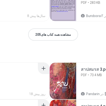
PDF
283 KB
ر
Bundoora F.
8 سال‌ها پیش
مشاهده همه کتاب های205
สาปสมรส 3.p
PDF
73.4 MB
در
Pandarin
18 روز پیش