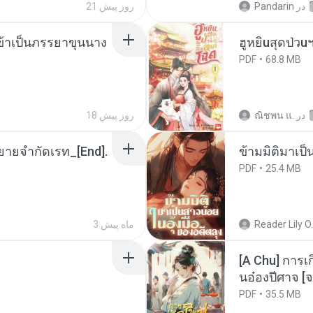
در
Pandarin
21 روز پیش
งข้าเป็นภรรยาขุนนาง
ฮูหยิuสุดป่วu
PDF
68.8 MB
در
ณิชพน แ.
18 روز پیش
ยายจำกัดเรท_[End].
ข้ามมิติมาเป็
PDF
25.4 MB
Reader Lily O.
3 ماه پیش
[A Chu] การเ
นอ๋องปีศาจ [จ
PDF
35.5 MB