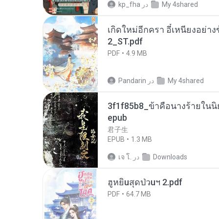
My 4shared
در
kp_fha
เกิดใหม่อีกครา อี๋เหนียงอย่า
2_ST.pdf
PDF
4.9 MB
My 4shared
در
Pandarin
3f1f85b8_ข้าคือนางร้ายในนิ
epub
君子生
EPUB
1.3 MB
Downloads
در
เจ โ.
ฮูหยิuสุดป่วuฯ 2.pdf
PDF
64.7 MB