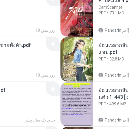
สาปสมรส 4.p
CamScanner
PDF
73.1 MB
در
Pandarin
18 روز پیش
ี่ชายทั้งห้า.pdf
ย้อนเวลากลับม
ง จบ.pdf
PDF
32.8 MB
در
Pandarin
18 روز پیش
pdf
ย้อนเวลากลับ
นตัว 1-443 
PDF
499.6 MB
در
Pandarin
حدود یک سال پیش