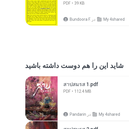
PDF
39 KB
My 4shared
در
Bundoora F.
شاید این را هم دوست داشته باشید
สาปสมรส 1.pdf
PDF
112.4 MB
My 4shared
در
Pandarin