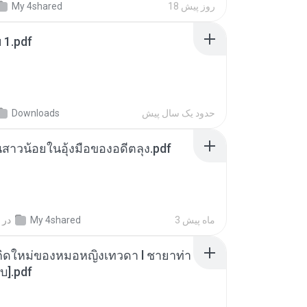
18 روز پیش
My 4shared
ฯ 1.pdf
حدود یک سال پیش
Downloads
นสาวน้อยในอุ้งมือของอดีตลุง.pdf
3 ماه پیش
My 4shared
در
กิดใหม่ของหมอหญิงเทวดา l ชายาท่า
บ].pdf