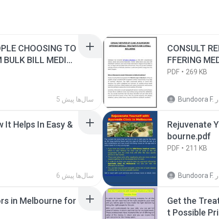
OPLE CHOOSING TO
CONSULT RE
BULK BILL MEDIC
FFERING ME
L WELLBEING
PDF
269 KB
ر
Bundoora F.
5 سال‌ها پیش
 It Helps In Easy &
Rejuvenate Yo
bourne.pdf
PDF
211 KB
ر
Bundoora F.
6 سال‌ها پیش
rs in Melbourne for
Get the Trea
t Possible Pr