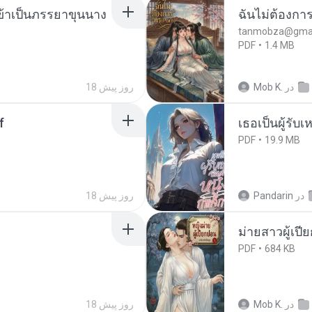
งข้าเป็นภรรยาขุนนาง
ฉันไม่ต้องการ
tanmobza@gmai
PDF
1.4 MB
در
Mob K.
18 روز پیش
f
เธอเป็นผู้รับ
PDF
19.9 MB
در
Pandarin
18 روز پیش
ม่ายสาวผู้เปี
PDF
684 KB
در
Mob K.
18 روز پیش