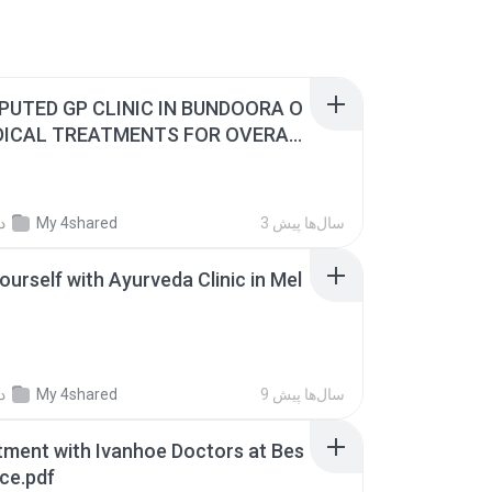
PUTED GP CLINIC IN BUNDOORA O
DICAL TREATMENTS FOR OVERAL
.pdf
3 سال‌ها پیش
My 4shared
د
urself with Ayurveda Clinic in Mel
9 سال‌ها پیش
My 4shared
د
tment with Ivanhoe Doctors at Bes
ice.pdf