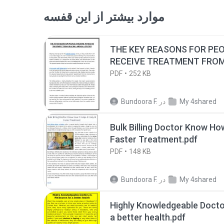
موارد بیشتر از این قفسه
THE KEY REASONS FOR PE
RECEIVE TREATMENT FROM 
AL CENTRES (1).pdf
PDF
252 KB
My 4shared
در
Bundoora F.
Bulk Billing Doctor Know How
Faster Treatment.pdf
PDF
148 KB
My 4shared
در
Bundoora F.
Highly Knowledgeable Docto
a better health.pdf