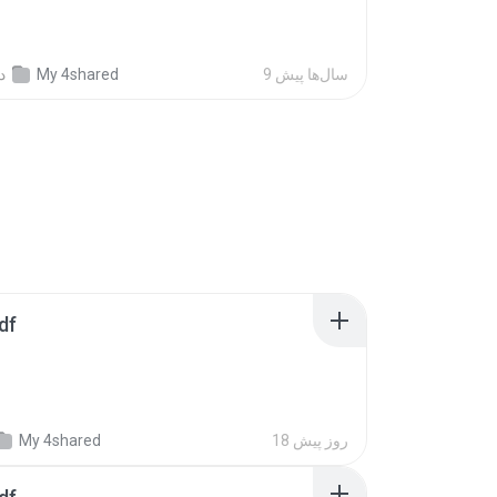
9 سال‌ها پیش
My 4shared
د
df
18 روز پیش
My 4shared