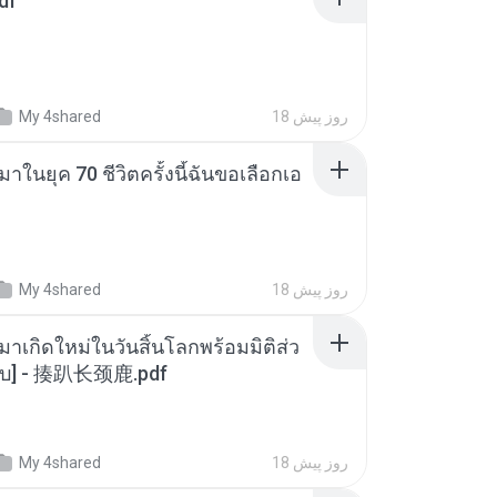
df
18 روز پیش
My 4shared
าในยุค 70 ชีวิตครั้งนี้ฉันขอเลือกเอ
18 روز پیش
My 4shared
มาเกิดใหม่ในวันสิ้นโลกพร้อมมิติส่ว
[จบ] - 揍趴长颈鹿.pdf
18 روز پیش
My 4shared