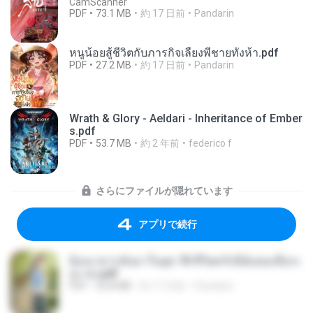
CamScanner
PDF
73.1 MB
約 17 日前
Pandarin
หนูน้อยสู้ชีวิตกับภารกิจเลี้ยงพี่ชายทั้งห้า.pdf
PDF
27.2 MB
約 17 日前
Pandarin
Wrath & Glory - Aeldari - Inheritance of Ember
s.pdf
PDF
53.7 MB
約 2 年前
federico f
さらにファイルが隠れています
アプリで続行
ย้อนเวลากลับมาในยุค 70 ชีวิตครั้งนี้ฉันขอเลือกเ
อง จบ.pdf
PDF
32.8 MB
約 17 日前
Pandarin