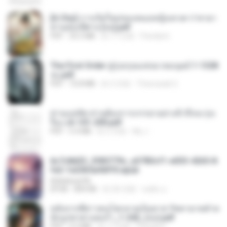
[A Chu] การเกิดใหม่ของหมอหญิงเทวดา l ชายา
ท่านอ๋องปีศาจ [จบ].pdf
PDF
35.5 MB
約 17 日前
Pandarin
The First Order สู่รุ่งอรุณแห่งมวลมนุษย์ 1-1328
จบ.pdf
PDF
72.8 MB
約 3 月前
Theerasak G.
ท่านแม่ทัพ ท่านต้องการภรรยาอย่างข้าถึงจะรุ่งเ
รือง ch 101-200.pdf
PDF
5.4 MB
約 2 月前
My J.
6c7c8d33_3f85779c_e3783cf1-e033-4265-8
fe2-1e23b5a9dff0.epub
littlebbear96
EPUB
804 KB
約 26 日前
ทอฝัน ม.
หลังจากพี่สาวคนโตกลายเป็นทาส รัชทายาทตำห
นักบูรพาตาแดงก่ำ_1-242_(จบ).pdf
PDF
9.3 MB
約 17 日前
Pandarin