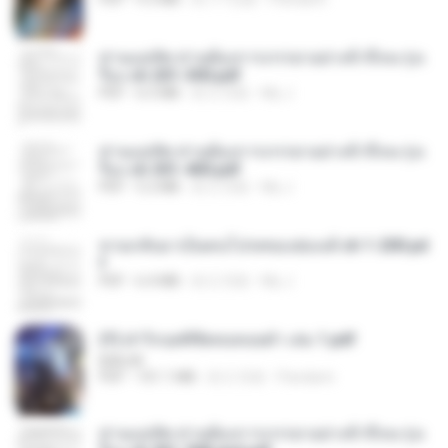
ท่านแม่ทัพ ท่านต้องการภรรยาอย่างข้าถึงจะรุ่งเ
รือง ch 201-300.pdf
PDF
6.5 MB
約 2 月前
My J.
ท่านแม่ทัพ ท่านต้องการภรรยาอย่างข้าถึงจะรุ่งเ
รือง ch 301-400.pdf
PDF
5.2 MB
約 2 月前
My J.
หวนกลับมาเป็นคนโปรดของฮ่องเต้ ch 1-200.pd
f
PDF
6.4 MB
約 2 月前
My J.
(Y) ฝ่าวิกฤตพิชิตหอคอยดำ เล่ม 1.pdf
BAILIW
PDF
101.1 MB
約 2 月前
Pandarin
ท่านแม่ทัพ ท่านต้องการภรรยาอย่างข้าถึงจะรุ่งเ