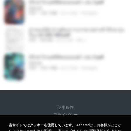
(Y) ฝ่าวิกฤตพิชิตหอคอยดำ เล่ม 2.pdf
BAILIW
PDF
109.7 MB
約 2 月前
Pandarin
ท่านแม่ทัพ ท่านต้องการภรรยาอย่างข้าถึงจะรุ่งเ
รือง ch 553-560.pdf
PDF
493 KB
約 2 月前
My J.
(Y) ฝ่าวิกฤตพิชิตหอคอยดำ เล่ม 3.pdf
BAILIW
PDF
103.1 MB
約 2 月前
Pandarin
使用条件
プライバシー
サポート
当サイトではクッキーを使用しています。
4sharedは、お客様がどこか
個人情報を販売しない