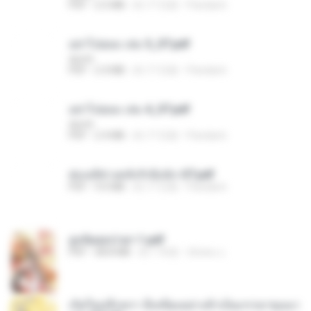
PDF
2.5 MB
約 17 日前
Pandarin
อย่าไปยอม เล่ม 5_ST.pdf
decht
PDF
2.4 MB
約 17 日前
Pandarin
อย่าไปยอม เล่ม 4_ST.pdf
decht
PDF
2.4 MB
約 17 日前
Pandarin
ฮ่องเต้ช่างคลั่งรักยิ่งนัก-ST.pdf
PDF
9.0 MB
約 17 日前
Pandarin
ฮูหยิuสุดป่วuฯ 1.pdf
PDF
68.8 MB
約 1 年前
ณิชพน แ.
เกิดใหม่อีกครา อี๋เหนียงอย่างข้าเป็นภรรยาขุนนา