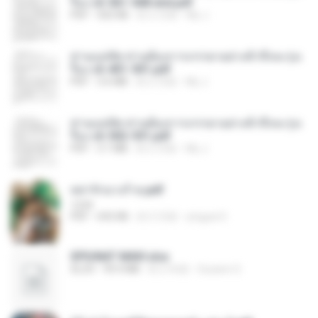
รือง ch 561-568 end.pdf
PDF
502 KB
約 2 月前
My J.
ท่านแม่ทัพ ท่านต้องการภรรยาอย่างข้าถึงจะรุ่งเ
รือง ch 401-501.pdf
PDF
3.6 MB
約 2 月前
My J.
ท่านแม่ทัพ ท่านต้องการภรรยาอย่างข้าถึงจะรุ่งเ
รือง ch 502-551.pdf
PDF
3.1 MB
約 2 月前
My J.
หย่ารักนางร้าย.pdf
1234
PDF
692 KB
約 3 月前
yingyai S.
SPIUNAT MAVI.xlsx
XLSX
99.4 MB
約 2 年前
Susann S.