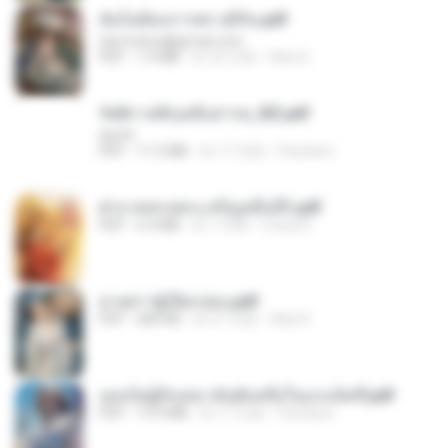
ฉันไม่ต้องการพร สุจิรัน.pdf
tanmobza@gmail.com
PDF
1.4 MB
約 25 日前
Mob K.
รัตติกาลพิรุณสิบสารท_RZ.pdf
decht
PDF
11.5 MB
約 17 日前
Pandarin
ฝ่าบาททรงพระเจริญหมื่นปี1.pdf
PDF
6.4 MB
約 1 年前
Orasa K.
ม่ายสาวผู้เปียกปอน.pdf
PDF
684 KB
約 27 日前
Mob K.
เธอเป็นผู้รับเหมาอันดับหนึ่งในแกแล็คซี่.pdf
PDF
19.9 MB
約 17 日前
Pandarin