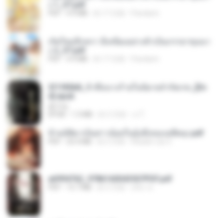
ง 1_ST.pdf
PDF
4.9 MB
約 17 日前
Pandarin
เกิดใหม่อีกครา อี๋เหนียงอย่างข้าเป็นภรรยาขุนนา
ง 2_ST.pdf
PDF
4.9 MB
約 17 日前
Pandarin
3f1f85b8_ข้าคือนางร้ายในนิยายจำกัดเรท_[En
d].epub
君子生
EPUB
1.3 MB
約 3 月前
เจ โ.
ข้ามมิติมาเป็นสาวน้อยในอุ้งมือของอดีตลุง.pdf
PDF
25.4 MB
約 3 月前
Reader Lily O.
a6994762_9786160043507PDF.pdf
PDF
15.7 MB
約 3 月前
อริยา ด.