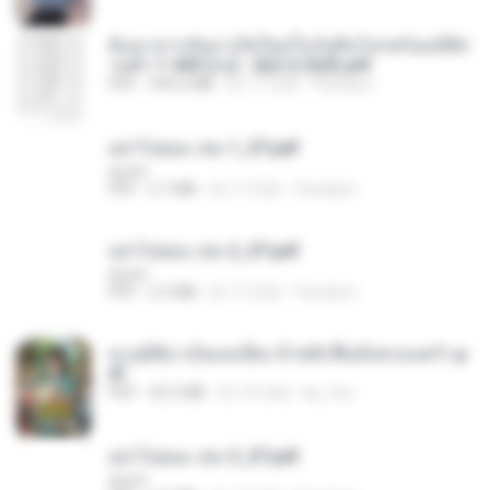
ย้อนเวลากลับมาเกิดใหม่ในวันสิ้นโลกพร้อมมิติส่
วนตัว 1-443 [จบ] - 揍趴长颈鹿.pdf
PDF
499.6 MB
約 17 日前
Pandarin
อย่าไปยอม เล่ม 1_ST.pdf
decht
PDF
2.7 MB
約 17 日前
Pandarin
อย่าไปยอม เล่ม 2_ST.pdf
decht
PDF
2.5 MB
約 17 日前
Pandarin
ทะลุมิติมาเป็นแม่เลี้ยง ข้าพลิกฟื้นทั้งครอบครัว.p
df
PDF
42.5 MB
約 19 日前
kp_fha
อย่าไปยอม เล่ม 3_ST.pdf
decht