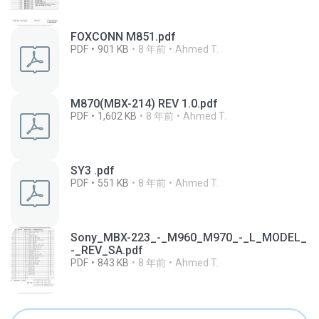
FOXCONN M851.pdf
PDF
901 KB
8 年前
Ahmed T.
M870(MBX-214) REV 1.0.pdf
PDF
1,602 KB
8 年前
Ahmed T.
SY3 .pdf
PDF
551 KB
8 年前
Ahmed T.
Sony_MBX-223_-_M960_M970_-_L_MODEL_
-_REV_SA.pdf
PDF
843 KB
8 年前
Ahmed T.