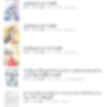
ฮูหยิuสุดป่วuฯ 2.pdf
PDF
64.7 MB
約 1 年前
ณิชพน แ.
ฮูหยิuสุดป่วuฯ 3.pdf
PDF
65.3 MB
約 1 年前
ณิชพน แ.
ฮูหยิuสุดป่วuฯ 4 จบ.pdf
PDF
72.5 MB
約 1 年前
ณิชพน แ.
คนอื่นเขาฝึกยุทธกันแทบตาย แต่ฉันแค่ปลูกผักก็เ
ก่งได้ Ep.0-600 จบ.pdf
PDF
19.0 MB
約 3 月前
Theerasak G.
ท่านแม่ทัพ ท่านต้องการภรรยาอย่างข้าถึงจะรุ่งเ
รือง ch 1-100.pdf
PDF
4.4 MB
約 2 月前
My J.