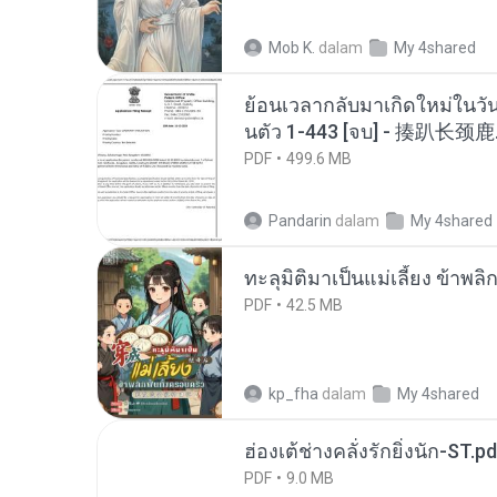
Mob K.
dalam
My 4shared
ย้อนเวลากลับมาเกิดใหม่ในวัน
นตัว 1-443 [จบ] - 揍趴长颈鹿
PDF
499.6 MB
Pandarin
dalam
My 4shared
ทะลุมิติมาเป็นแม่เลี้ยง ข้าพลิ
PDF
42.5 MB
kp_fha
dalam
My 4shared
ฮ่องเต้ช่างคลั่งรักยิ่งนัก-ST.pd
PDF
9.0 MB