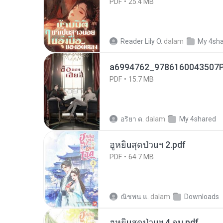
PDF
25.4 MB
Reader Lily O.
dalam
My 4sh
a6994762_9786160043507P
PDF
15.7 MB
อริยา ด.
dalam
My 4shared
ฮูหยิuสุดป่วuฯ 2.pdf
PDF
64.7 MB
ณิชพน แ.
dalam
Downloads
ฮูหยิuสุดป่วuฯ 4 จบ.pdf