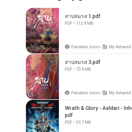
สาปสมรส 1.pdf
PDF
112.4 MB
Pandarin
dalam
My 4shared
สาปสมรส 3.pdf
PDF
73.4 MB
Pandarin
dalam
My 4shared
Wrath & Glory - Aeldari - In
pdf
PDF
53.7 MB