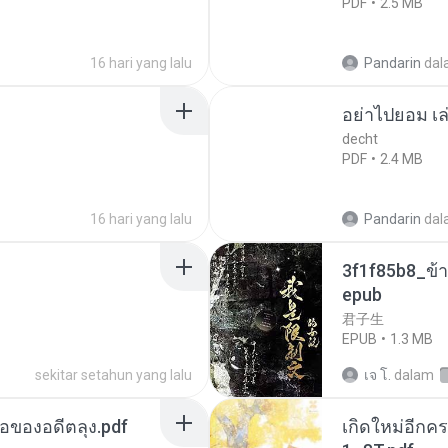
PDF
2.5 MB
16 hari yang lalu
Pandarin
dal
อย่าไปยอม เล
decht
PDF
2.4 MB
16 hari yang lalu
Pandarin
dal
3f1f85b8_ข้า
epub
君子生
EPUB
1.3 MB
sekitar setahun yang lalu
เจ โ.
dalam
ือของอดีตลุง.pdf
เกิดใหม่อีกคร