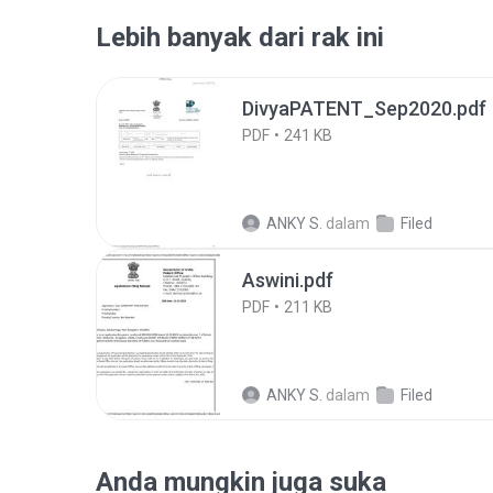
Lebih banyak dari rak ini
DivyaPATENT_Sep2020.pdf
PDF
241 KB
ANKY S.
dalam
Filed
Aswini.pdf
PDF
211 KB
ANKY S.
dalam
Filed
Anda mungkin juga suka