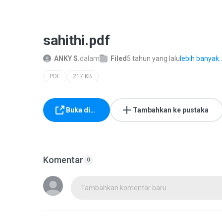
sahithi.pdf
ANKY S.
dalam
Filed
5 tahun yang lalu
lebih banyak..
PDF
217 KB
Buka di…
Tambahkan ke pustaka
Komentar
0
Tambahkan komentar baru