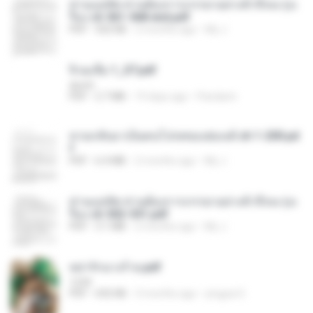
ท่านแม่ทัพ ท่านต้องการภรรยาอย่างข้าถึงจะรุ่งเ
รือง ch 561-568 end.pdf
PDF
502 KB
2 months ago
My J.
จิ่วฉงจื่อ 1_ST.pdf
decht
PDF
2.7 MB
19 days ago
Pandarin
หวนกลับมาเป็นคนโปรดของฮ่องเต้ ch 1-200.pd
f
PDF
6.4 MB
2 months ago
My J.
ท่านแม่ทัพ ท่านต้องการภรรยาอย่างข้าถึงจะรุ่งเ
รือง ch 502-551.pdf
PDF
3.1 MB
2 months ago
My J.
หย่ารักนางร้าย.pdf
1234
PDF
692 KB
3 months ago
yingyai S.