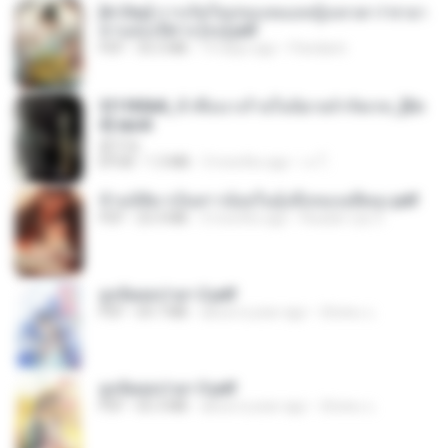
[A Chu] การเกิดใหม่ของหมอหญิงเทวดา l ชายา
ท่านอ๋องปีศาจ [จบ].pdf
PDF
35.5 MB
19 days ago
Pandarin
3f1f85b8_ข้าคือนางร้ายในนิยายจำกัดเรท_[En
d].epub
君子生
EPUB
1.3 MB
3 months ago
เจ โ.
ข้ามมิติมาเป็นสาวน้อยในอุ้งมือของอดีตลุง.pdf
PDF
25.4 MB
3 months ago
Reader Lily O.
ฮูหยิuสุดป่วuฯ 2.pdf
PDF
64.7 MB
about a year ago
ณิชพน แ.
ฮูหยิuสุดป่วuฯ 3.pdf
PDF
65.3 MB
about a year ago
ณิชพน แ.