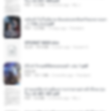
รือง ch 301-400.pdf
PDF
5.2 MB
2 months ago
My J.
หลังเข้าไปในนิยาย ฉันแย่งแสงจันทร์ของนางเอก
_1-154_(จบ).pdf
PDF
5.6 MB
19 days ago
Pandarin
SPIUNAT MAVI.xlsx
XLSX
99.4 MB
2 years ago
Susann S.
(Y) ฝ่าวิกฤตพิชิตหอคอยดำ เล่ม 1.pdf
BAILIW
PDF
101.1 MB
3 months ago
Pandarin
ท่านแม่ทัพ ท่านต้องการภรรยาอย่างข้าถึงจะรุ่งเ
รือง ch 401-501.pdf
PDF
3.6 MB
2 months ago
My J.