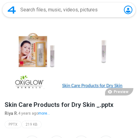
Preview
Skin Care Products for Dry Skin _.pptx
Riya R.
4 years ago
more...
PPTX
219 KB