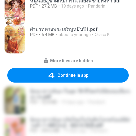
หนูน้อยสู้ชีวิตกับภารกิจเลี้ยงพี่ชายทั้งห้า.pdf
PDF
27.2 MB
19 days ago
Pandarin
ฝ่าบาททรงพระเจริญหมื่นปี1.pdf
PDF
6.4 MB
about a year ago
Orasa K.
More files are hidden
Continue in app
ย้อนเวลากลับมาในยุค 70 ชีวิตครั้งนี้ฉันขอเลือกเ
อง จบ.pdf
PDF
32.8 MB
19 days ago
Pandarin
ย้อนเวลากลับมาเกิดใหม่ในวันสิ้นโลกพร้อมมิติส่
วนตัว 1-443 [จบ] - 揍趴长颈鹿.pdf
PDF
499.6 MB
19 days ago
Pandarin