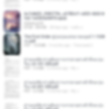
6c7c8d33_3f85779c_e3783cf1-e033-4265-8
fe2-1e23b5a9dff0.epub
littlebbear96
EPUB
804 KB
28 days ago
ทอฝัน ม.
The First Order สู่รุ่งอรุณแห่งมวลมนุษย์ 1-1328
จบ.pdf
PDF
72.8 MB
3 months ago
Theerasak G.
ท่านแม่ทัพ ท่านต้องการภรรยาอย่างข้าถึงจะรุ่งเ
รือง ch 101-200.pdf
PDF
5.4 MB
2 months ago
My J.
ท่านแม่ทัพ ท่านต้องการภรรยาอย่างข้าถึงจะรุ่งเ
รือง ch 201-300.pdf
PDF
6.5 MB
2 months ago
My J.
ท่านแม่ทัพ ท่านต้องการภรรยาอย่างข้าถึงจะรุ่งเ