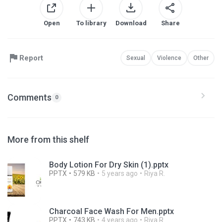
Open
To library
Download
Share
Report
Sexual
Violence
Other
Comments
0
More from this shelf
Body Lotion For Dry Skin (1).pptx
PPTX
579 KB
5 years ago
Riya R.
Charcoal Face Wash For Men.pptx
PPTX
743 KB
4 years ago
Riya R.