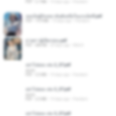
PDF
2.7 MB
19 days ago
Pandarin
เธอเป็นผู้รับเหมาอันดับหนึ่งในแกแล็คซี่.pdf
PDF
19.9 MB
19 days ago
Pandarin
ม่ายสาวผู้เปียกปอน.pdf
PDF
684 KB
29 days ago
Mob K.
อย่าไปยอม เล่ม 2_ST.pdf
decht
PDF
2.5 MB
19 days ago
Pandarin
อย่าไปยอม เล่ม 3_ST.pdf
decht
PDF
2.5 MB
19 days ago
Pandarin
อย่าไปยอม เล่ม 5_ST.pdf