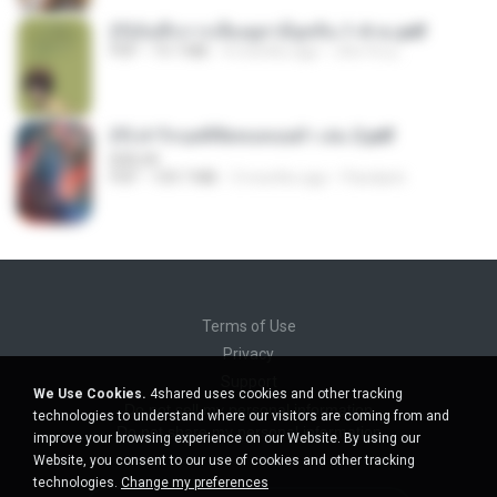
(Y)บันทึกการเลี้ยงดูสามียุคหิน 1-4 จบ.pdf
PDF
19.7 MB
4 months ago
เลิฟ รักนะ
(Y) ฝ่าวิกฤตพิชิตหอคอยดำ เล่ม 2.pdf
BAILIW
PDF
109.7 MB
3 months ago
Pandarin
Terms of Use
Privacy
Support
We Use Cookies.
4shared uses cookies and other tracking
Do not sell my personal information
technologies to understand where our visitors are coming from and
Do not share my personal information
improve your browsing experience on our Website. By using our
Website, you consent to our use of cookies and other tracking
technologies.
Change my preferences