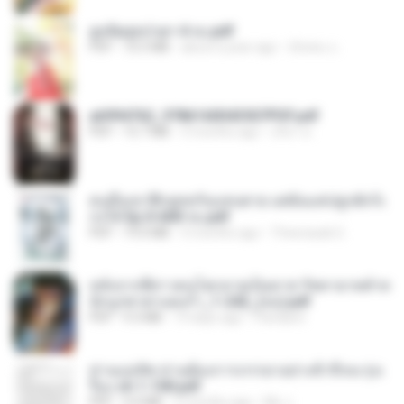
ฮูหยิuสุดป่วuฯ 4 จบ.pdf
PDF
72.5 MB
about a year ago
ณิชพน แ.
a6994762_9786160043507PDF.pdf
PDF
15.7 MB
3 months ago
อริยา ด.
คนอื่นเขาฝึกยุทธกันแทบตาย แต่ฉันแค่ปลูกผักก็เ
ก่งได้ Ep.0-600 จบ.pdf
PDF
19.0 MB
3 months ago
Theerasak G.
หลังจากพี่สาวคนโตกลายเป็นทาส รัชทายาทตำห
นักบูรพาตาแดงก่ำ_1-242_(จบ).pdf
PDF
9.3 MB
19 days ago
Pandarin
ท่านแม่ทัพ ท่านต้องการภรรยาอย่างข้าถึงจะรุ่งเ
รือง ch 1-100.pdf
PDF
4.4 MB
2 months ago
My J.