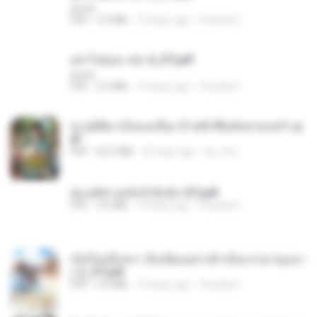
decht
PDF
2.4 MB
19 days ago
Pandarin
อย่าไปยอม เล่ม 4_ST.pdf
decht
PDF
2.4 MB
19 days ago
Pandarin
ทะลุมิติมาเป็นแม่เลี้ยง ข้าพลิกฟื้นทั้งครอบครัว.p
df
PDF
42.5 MB
22 days ago
kp_fha
ฮ่องเต้ช่างคลั่งรักยิ่งนัก-ST.pdf
PDF
9.0 MB
19 days ago
Pandarin
เกิดใหม่อีกครา อี๋เหนียงอย่างข้าเป็นภรรยาขุนนา
ง 2_ST.pdf
PDF
4.9 MB
19 days ago
Pandarin