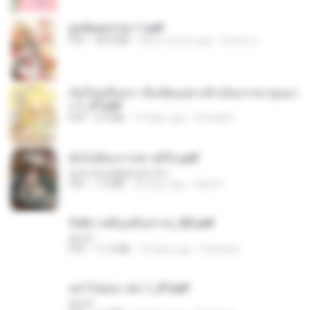
ฮูหยิuสุดป่วuฯ 1.pdf
PDF
68.8 MB
about a year ago
ณิชพน แ.
เกิดใหม่อีกครา อี๋เหนียงอย่างข้าเป็นภรรยาขุนนา
ง 1_ST.pdf
PDF
4.9 MB
19 days ago
Pandarin
ฉันไม่ต้องการพร สุจิรัน.pdf
tanmobza@gmail.com
PDF
1.4 MB
28 days ago
Mob K.
รัตติกาลพิรุณสิบสารท_RZ.pdf
decht
PDF
11.5 MB
19 days ago
Pandarin
อย่าไปยอม เล่ม 1_ST.pdf
decht