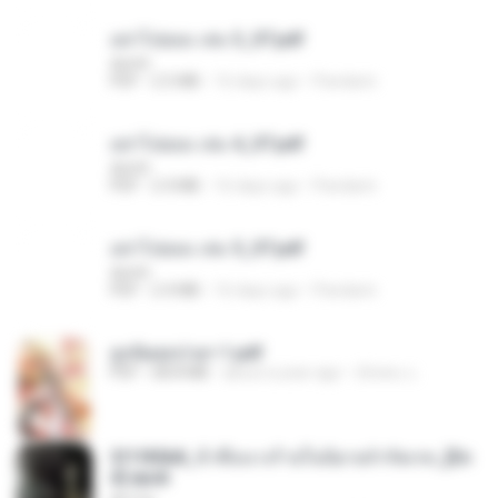
อย่าไปยอม เล่ม 3_ST.pdf
decht
PDF
2.5 MB
16 days ago
Pandarin
อย่าไปยอม เล่ม 4_ST.pdf
decht
PDF
2.4 MB
16 days ago
Pandarin
อย่าไปยอม เล่ม 5_ST.pdf
decht
PDF
2.4 MB
16 days ago
Pandarin
ฮูหยิuสุดป่วuฯ 1.pdf
PDF
68.8 MB
about a year ago
ณิชพน แ.
3f1f85b8_ข้าคือนางร้ายในนิยายจำกัดเรท_[En
d].epub