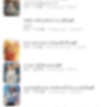
tanmobza@gmail.com
PDF
1.4 MB
24 days ago
Mob K.
รัตติกาลพิรุณสิบสารท_RZ.pdf
decht
PDF
11.5 MB
16 days ago
Pandarin
ฝ่าบาททรงพระเจริญหมื่นปี1.pdf
PDF
6.4 MB
about a year ago
Orasa K.
ม่ายสาวผู้เปียกปอน.pdf
PDF
684 KB
26 days ago
Mob K.
เธอเป็นผู้รับเหมาอันดับหนึ่งในแกแล็คซี่.pdf
PDF
19.9 MB
16 days ago
Pandarin