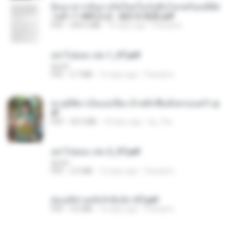
ย้อนเวลากลับมาเกิดใหม่ในวันสิ้นโลกพร้อมมิติส่
วนตัว 1-443 [จบ] - 揍趴长颈鹿.pdf
PDF
499.6 MB
16 days ago
Pandarin
อย่าไปยอม เล่ม 1_ST.pdf
decht
PDF
2.7 MB
16 days ago
Pandarin
ทะลุมิติมาเป็นแม่เลี้ยง ข้าพลิกฟื้นทั้งครอบครัว.p
df
PDF
42.5 MB
18 days ago
kp_fha
อย่าไปยอม เล่ม 2_ST.pdf
decht
PDF
2.5 MB
16 days ago
Pandarin
ฮ่องเต้ช่างคลั่งรักยิ่งนัก-ST.pdf
PDF
9.0 MB
16 days ago
Pandarin