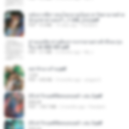
หลังจากพี่สาวคนโตกลายเป็นทาส รัชทายาทตำห
นักบูรพาตาแดงก่ำ_1-242_(จบ).pdf
PDF
9.3 MB
16 days ago
Pandarin
ท่านแม่ทัพ ท่านต้องการภรรยาอย่างข้าถึงจะรุ่งเ
รือง ch 502-551.pdf
PDF
3.1 MB
2 months ago
My J.
หย่ารักนางร้าย.pdf
1234
PDF
692 KB
3 months ago
yingyai S.
(Y) ฝ่าวิกฤตพิชิตหอคอยดำ เล่ม 2.pdf
BAILIW
PDF
109.7 MB
2 months ago
Pandarin
(Y) ฝ่าวิกฤตพิชิตหอคอยดำ เล่ม 3.pdf