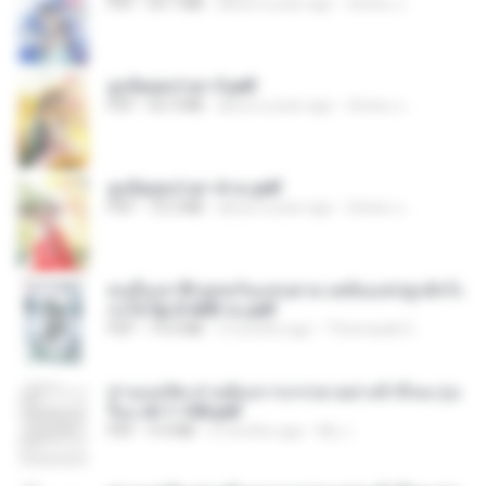
PDF
64.7 MB
about a year ago
ณิชพน แ.
ฮูหยิuสุดป่วuฯ 3.pdf
PDF
65.3 MB
about a year ago
ณิชพน แ.
ฮูหยิuสุดป่วuฯ 4 จบ.pdf
PDF
72.5 MB
about a year ago
ณิชพน แ.
คนอื่นเขาฝึกยุทธกันแทบตาย แต่ฉันแค่ปลูกผักก็เ
ก่งได้ Ep.0-600 จบ.pdf
PDF
19.0 MB
3 months ago
Theerasak G.
ท่านแม่ทัพ ท่านต้องการภรรยาอย่างข้าถึงจะรุ่งเ
รือง ch 1-100.pdf
PDF
4.4 MB
2 months ago
My J.