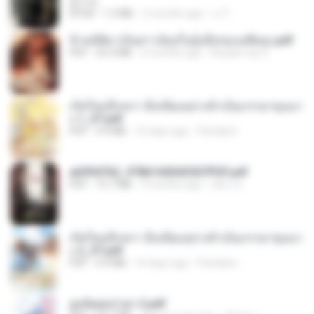
君子生
EPUB
1.3 MB
3 months ago
เจ โ.
ข้ามมิติมาเป็นสาวน้อยในอุ้งมือของอดีตลุง.pdf
PDF
25.4 MB
3 months ago
Reader Lily O.
เกิดใหม่อีกครา อี๋เหนียงอย่างข้าเป็นภรรยาขุนนา
ง 1_ST.pdf
PDF
4.9 MB
16 days ago
Pandarin
a6994762_9786160043507PDF.pdf
PDF
15.7 MB
3 months ago
อริยา ด.
เกิดใหม่อีกครา อี๋เหนียงอย่างข้าเป็นภรรยาขุนนา
ง 2_ST.pdf
PDF
4.9 MB
16 days ago
Pandarin
ฮูหยิuสุดป่วuฯ 2.pdf