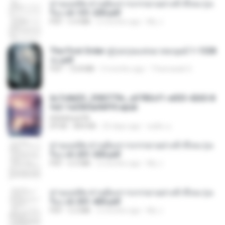
ท่านแม่ทัพ ท่านต้องการภรรยาอย่างข้าถึงจะรุ่งเ
รือง ch 101-200.pdf
PDF
5.4 MB
2 months ago
My J.
The First Order สู่รุ่งอรุณแห่งมวลมนุษย์ 1-1328
จบ.pdf
PDF
72.8 MB
3 months ago
Theerasak G.
6c7c8d33_3f85779c_e3783cf1-e033-4265-8
fe2-1e23b5a9dff0.epub
littlebbear96
EPUB
804 KB
25 days ago
ทอฝัน ม.
ท่านแม่ทัพ ท่านต้องการภรรยาอย่างข้าถึงจะรุ่งเ
รือง ch 201-300.pdf
PDF
6.5 MB
2 months ago
My J.
ท่านแม่ทัพ ท่านต้องการภรรยาอย่างข้าถึงจะรุ่งเ
รือง ch 301-400.pdf
PDF
5.2 MB
2 months ago
My J.