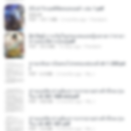
(Y) ฝ่าวิกฤตพิชิตหอคอยดำ เล่ม 1.pdf
BAILIW
PDF
101.1 MB
2 months ago
Pandarin
[A Chu] การเกิดใหม่ของหมอหญิงเทวดา l ชายา
ท่านอ๋องปีศาจ [จบ].pdf
PDF
35.5 MB
16 days ago
Pandarin
หวนกลับมาเป็นคนโปรดของฮ่องเต้ ch 1-200.pd
f
PDF
6.4 MB
2 months ago
My J.
ท่านแม่ทัพ ท่านต้องการภรรยาอย่างข้าถึงจะรุ่งเ
รือง ch 561-568 end.pdf
PDF
502 KB
2 months ago
My J.
ท่านแม่ทัพ ท่านต้องการภรรยาอย่างข้าถึงจะรุ่งเ
รือง ch 401-501.pdf
PDF
3.6 MB
2 months ago
My J.