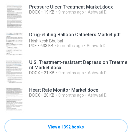
Pressure Ulcer Treatment Market.docx
DOCX
19 KB
9 months ago
Ashwati D.
Drug-eluting Balloon Catheters Market.pdf
Hrishikesh Bhujbal
PDF
633 KB
5 months ago
Ashwati D.
U.S. Treatment-resistant Depression Treatme
nt Market.docx
DOCX
21 KB
9 months ago
Ashwati D.
Heart Rate Monitor Market.docx
DOCX
20 KB
8 months ago
Ashwati D.
View all 392 books