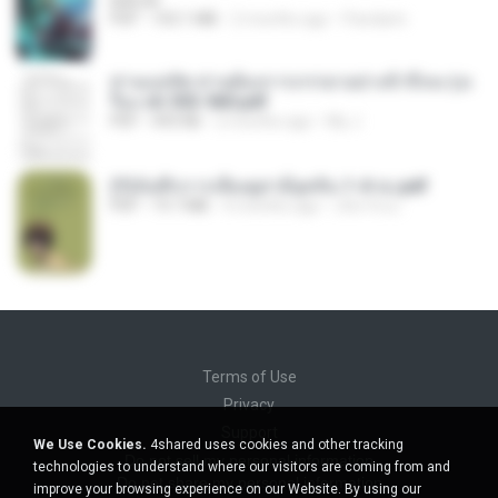
BAILIW
PDF
103.1 MB
2 months ago
Pandarin
ท่านแม่ทัพ ท่านต้องการภรรยาอย่างข้าถึงจะรุ่งเ
รือง ch 553-560.pdf
PDF
493 KB
2 months ago
My J.
(Y)บันทึกการเลี้ยงดูสามียุคหิน 1-4 จบ.pdf
PDF
19.7 MB
4 months ago
เลิฟ รักนะ
Terms of Use
Privacy
Support
We Use Cookies.
4shared uses cookies and other tracking
Do not sell my personal information
technologies to understand where our visitors are coming from and
Do not share my personal information
improve your browsing experience on our Website. By using our