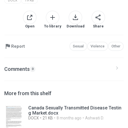
DOCX
19 KB
Open
To library
Download
Share
Report
Sexual
Violence
Other
Comments
0
More from this shelf
Canada Sexually Transmitted Disease Testin
g Market.docx
DOCX
21 KB
8 months ago
Ashwati D.