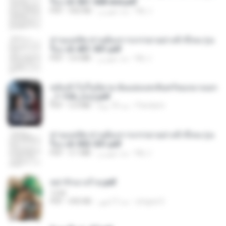
รือง ch 561-568 end.pdf
My J.
منذ شهرين
502 KB
PDF
ท่านแม่ทัพ ท่านต้องการภรรยาอย่างข้าถึงจะรุ่งเ
รือง ch 401-501.pdf
My J.
منذ شهرين
3.6 MB
PDF
หลังเข้าไปในนิยาย ฉันแย่งแสงจันทร์ของนางเอก
_1-154_(จบ).pdf
Pandarin
منذ 18 يومًا
5.6 MB
PDF
ท่านแม่ทัพ ท่านต้องการภรรยาอย่างข้าถึงจะรุ่งเ
รือง ch 502-551.pdf
My J.
منذ شهرين
3.1 MB
PDF
หย่ารักนางร้าย.pdf
1234
yingyai S.
منذ 3 أشهر
692 KB
PDF