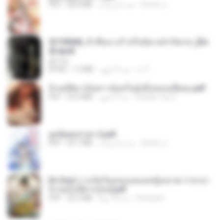
ณิชพน แ.
منذ عام واحد
68.8 MB
PDF
3f1f85b8_ข้าคือนางร้ายในนิยายจำกัดเรท_[En
d].epub
君子生
เจ โ.
منذ 3 أشهر
1.3 MB
EPUB
ข้ามมิติมาเป็นสาวน้อยในอุ้งมือของอดีตลุง.pdf
Reader Lily O.
منذ 3 أشهر
25.4 MB
PDF
ฮูหยิuสุดป่วuฯ 2.pdf
ณิชพน แ.
منذ عام واحد
64.7 MB
PDF
[A Chu] การเกิดใหม่ของหมอหญิงเทวดา l ชายา
ท่านอ๋องปีศาจ [จบ].pdf
Pandarin
منذ 18 يومًا
35.5 MB
PDF