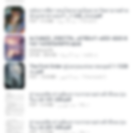
หลังจากพี่สาวคนโตกลายเป็นทาส รัชทายาทตำห
นักบูรพาตาแดงก่ำ_1-242_(จบ).pdf
Pandarin
منذ 18 يومًا
9.3 MB
PDF
6c7c8d33_3f85779c_e3783cf1-e033-4265-8
fe2-1e23b5a9dff0.epub
littlebbear96
ทอฝัน ม.
منذ 27 يومًا
804 KB
EPUB
The First Order สู่รุ่งอรุณแห่งมวลมนุษย์ 1-1328
จบ.pdf
Theerasak G.
منذ 3 أشهر
72.8 MB
PDF
ท่านแม่ทัพ ท่านต้องการภรรยาอย่างข้าถึงจะรุ่งเ
รือง ch 101-200.pdf
My J.
منذ شهرين
5.4 MB
PDF
ท่านแม่ทัพ ท่านต้องการภรรยาอย่างข้าถึงจะรุ่งเ
รือง ch 201-300.pdf
My J.
منذ شهرين
6.5 MB
PDF