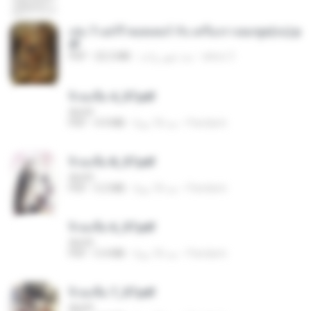
เล่ม 7 แฮร์รี่ พอตเตอร์ กับ เครื่องรางยมฑูต(จบ).p
df
alexz Z.
منذ شهر واحد
22.2 MB
PDF
จิ่วฉงจื่อ 4_ST.pdf
decht
Pandarin
منذ 18 يومًا
4.9 MB
PDF
จิ่วฉงจื่อ 8_ST.pdf
decht
Pandarin
منذ 18 يومًا
5.2 MB
PDF
จิ่วฉงจื่อ 6_ST.pdf
decht
Pandarin
منذ 18 يومًا
5.4 MB
PDF
จิ่วฉงจื่อ 7_ST.pdf
decht