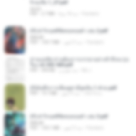
จิ่วฉงจื่อ 1_ST.pdf
decht
Pandarin
منذ 18 يومًا
2.7 MB
PDF
(Y) ฝ่าวิกฤตพิชิตหอคอยดำ เล่ม 2.pdf
BAILIW
Pandarin
منذ 3 أشهر
109.7 MB
PDF
ท่านแม่ทัพ ท่านต้องการภรรยาอย่างข้าถึงจะรุ่งเ
รือง ch 553-560.pdf
My J.
منذ شهرين
493 KB
PDF
(Y)บันทึกการเลี้ยงดูสามียุคหิน 1-4 จบ.pdf
เลิฟ รักนะ
منذ 4 أشهر
19.7 MB
PDF
(Y) ฝ่าวิกฤตพิชิตหอคอยดำ เล่ม 3.pdf
BAILIW
Pandarin
منذ 3 أشهر
103.1 MB
PDF