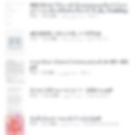
WN(18+)ทำให้นางฟ้าถึงจุดสุดยอดเพื่อเก็บไอเท
ม!! กาชาเสียวพิชิตดันเจี้ยน 0-75_By_FinalMag
e.pdf
Wor L.
منذ شهر واحد
79.0 MB
PDF
e81d2b95_1화산귀환_1-1475.txt
cat7702 야.
منذ عام واحد
15.3 MB
TXT
หวนกลับมาเป็นคนโปรดของฮ่องเต้ ch 401-450.
pdf
My J.
منذ شهرين
4.0 MB
PDF
จักรพรรดิข้ามกาลเวลา 1 - 2426 จบ.pdf
Theerasak G.
منذ 3 أشهر
116.4 MB
PDF
ฉันคือน้องสาวของตัวร้าย [จบ].pdf
Nine&#39;snovy N.
منذ 4 أعوام
16.7 MB
PDF