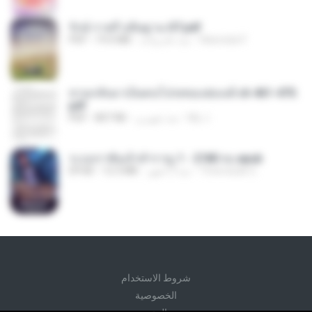
รักษ์-ราตรี อธิษฐาน-ST.pdf
Wannida P.
منذ عام واحد
19.0 MB
PDF
หวนกลับมาเป็นคนโปรดของฮ่องเต้ ch 461-470.
pdf
My J.
منذ شهرين
807 KB
PDF
ระบบราชันเจ้าสำราญ 1 - 2180 จบ.epub
Theerasak G.
منذ 3 أشهر
12.3 MB
EPUB
شروط الاستخدام
الخصوصية