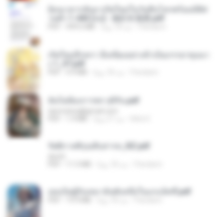
ย้อนเวลากลับมาเกิดใหม่ในวันสิ้นโลกพร้อมมิติส่
วนตัว 1-443 [จบ] - 揍趴长颈鹿.pdf
Pandarin
منذ 18 يومًا
499.6 MB
PDF
เกิดใหม่อีกครา อี๋เหนียงอย่างข้าเป็นภรรยาขุนนา
ง 1_ST.pdf
Pandarin
منذ 18 يومًا
4.9 MB
PDF
ฉันไม่ต้องการพร สุจิรัน.pdf
tanmobza@gmail.com
Mob K.
منذ 27 يومًا
1.4 MB
PDF
รัตติกาลพิรุณสิบสารท_RZ.pdf
decht
Pandarin
منذ 18 يومًا
11.5 MB
PDF
เธอเป็นผู้รับเหมาอันดับหนึ่งในแกแล็คซี่.pdf
Pandarin
منذ 18 يومًا
19.9 MB
PDF