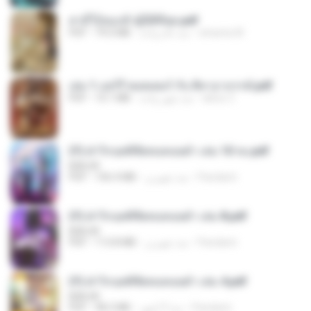
สามีใบ้ของข้าผู้นี้ดีที่สุด.pdf
whanta W.
منذ عام واحد
79.0 MB
PDF
เล่ม 1 แฮร์รี่ พอตเตอร์ กับ ศิลาอาถรรพ์.pdf
alexz Z.
منذ شهر واحد
10.1 MB
PDF
(Y) ฝ่าวิกฤตพิชิตหอคอยดำ เล่ม 10 จบ.pdf
BAILIW
Pandarin
منذ شهرين
106.4 MB
PDF
(Y) ฝ่าวิกฤตพิชิตหอคอยดำ เล่ม 8.pdf
BAILIW
Pandarin
منذ شهرين
113.8 MB
PDF
(Y) ฝ่าวิกฤตพิชิตหอคอยดำ เล่ม 4.pdf
BAILIW
Pandarin
منذ 3 أشهر
98.2 MB
PDF