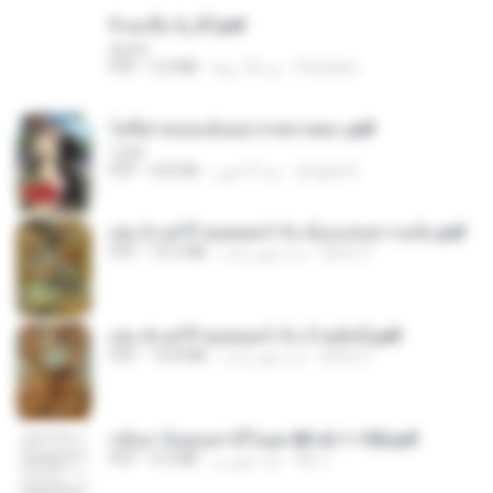
จิ่วฉงจื่อ 5_ST.pdf
decht
Pandarin
منذ 18 يومًا
5.0 MB
PDF
ไท่จื่อ! หม่อมฉันอยากหย่าเพคะ.pdf
1234
yingyai S.
منذ 3 أشهر
633 KB
PDF
เล่ม 2 แฮร์รี่ พอตเตอร์ กับ ห้องแห่งความลับ.pdf
alexz Z.
منذ شهر واحد
10.5 MB
PDF
เล่ม 4 แฮร์รี่ พอตเตอร์ กับ ถ้วยอัคนี.pdf
alexz Z.
منذ شهر واحد
14.8 MB
PDF
กลับมาง้อคุณสามีในยุค 80 ch 1-100.pdf
My J.
منذ شهرين
4.2 MB
PDF