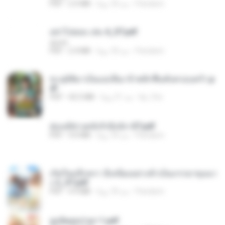
Pandarin
منذ 18 يومًا
2.5 MB
PDF
อย่าไปยอม เล่ม 4_ST.pdf
decht
Pandarin
منذ 18 يومًا
2.4 MB
PDF
ทะลุมิติมาเป็นแม่เลี้ยง ข้าพลิกฟื้นทั้งครอบครัว.p
df
kp_fha
منذ 21 يومًا
42.5 MB
PDF
ฮ่องเต้ช่างคลั่งรักยิ่งนัก-ST.pdf
Pandarin
منذ 18 يومًا
9.0 MB
PDF
เกิดใหม่อีกครา อี๋เหนียงอย่างข้าเป็นภรรยาขุนนา
ง 2_ST.pdf
Pandarin
منذ 18 يومًا
4.9 MB
PDF
ฮูหยิuสุดป่วuฯ 1.pdf