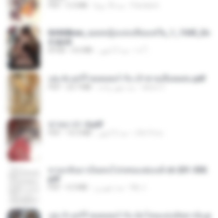
Pandarin
منذ 18 يومًا
5.3 MB
PDF
84468bee_ยอดหญิงแห่งเทียนเชวีย_1_1545_En
d.epub
เจ โ.
منذ 3 أشهر
4.6 MB
EPUB
เล่ม 6 แฮร์รี่ พอตเตอร์ กับ เจ้าชายเลือดผสม.pdf
alexz Z.
منذ شهر واحد
23.7 MB
PDF
ฆ่าหมาป่า 4.pdf
เลิฟ รักนะ
منذ 5 أشهر
10.3 MB
PDF
หวนกลับมาเป็นคนโปรดของฮ่องเต้ ch 201-300.
pdf
My J.
منذ شهرين
4.3 MB
PDF
เล่ม 3 แฮร์รี่ พอตเตอร์ กับ นักโทษแห่งอัซคาบัน.p