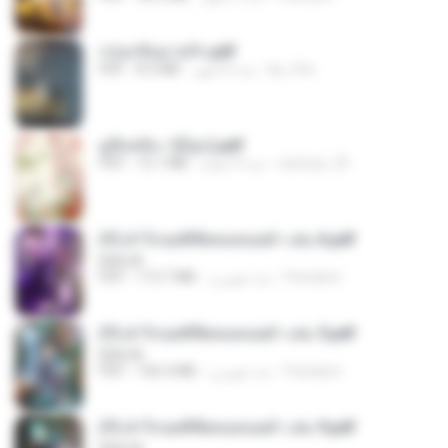
กรุ่นกลิ่นอายรัก.pdf
kp_fha
منذ 6 أشهر
8.3 MB
PDF
มู่ชิงหลิง✅(มีลูก).pdf
sarinya_29
منذ 4 أعوام
15.1 MB
PDF
(Y) ฝ่าวิกฤตพิชิตหอคอยดำ เล่ม 6.pdf
BAILIW
Pandarin
منذ شهرين
113.7 MB
PDF
(Y) ฝ่าวิกฤตพิชิตหอคอยดำ เล่ม 5.pdf
BAILIW
Pandarin
منذ شهرين
106.4 MB
PDF
(Y) ฝ่าวิกฤตพิชิตหอคอยดำ เล่ม 9.pdf