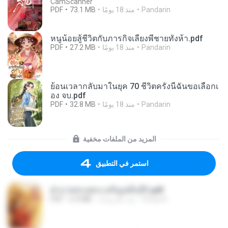
CamScanner
Pandarin
منذ 18 يومًا
73.1 MB
PDF
หนูน้อยสู้ชีวิตกับภารกิจเลี้ยงพี่ชายทั้งห้า.pdf
Pandarin
منذ 18 يومًا
27.2 MB
PDF
ย้อนเวลากลับมาในยุค 70 ชีวิตครั้งนี้ฉันขอเลือกเ
อง จบ.pdf
Pandarin
منذ 18 يومًا
32.8 MB
PDF
المزيد من الملفات مخفية
استمر في التطبيق
ฝ่าบาททรงพระเจริญหมื่นปี1.pdf
Orasa K.
منذ عام واحد
6.4 MB
PDF