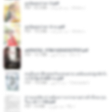
ฮูหยิuสุดป่วuฯ 3.pdf
ณิชพน แ.
منذ عام واحد
65.3 MB
PDF
ฮูหยิuสุดป่วuฯ 4 จบ.pdf
ณิชพน แ.
منذ عام واحد
72.5 MB
PDF
a6994762_9786160043507PDF.pdf
อริยา ด.
منذ 3 أشهر
15.7 MB
PDF
คนอื่นเขาฝึกยุทธกันแทบตาย แต่ฉันแค่ปลูกผักก็เ
ก่งได้ Ep.0-600 จบ.pdf
Theerasak G.
منذ 3 أشهر
19.0 MB
PDF
ท่านแม่ทัพ ท่านต้องการภรรยาอย่างข้าถึงจะรุ่งเ
รือง ch 1-100.pdf
My J.
منذ شهرين
4.4 MB
PDF