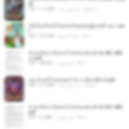
df
alexz Z.
منذ شهر واحد
11.6 MB
PDF
เกิดใหม่อีกครั้งไม่ขอเป็นคุณหนูผู้แสนดี เล่ม 1.pd
f
Yui Y.
منذ 11 شهرًا
33.0 MB
PDF
หวนกลับมาเป็นคนโปรดของฮ่องเต้ ch 481-485
จบ.pdf
My J.
منذ شهرين
387 KB
PDF
เล่ม 5 แฮร์รี่ พอตเตอร์ กับ ภาคีนกฟินิกซ์.pdf
alexz Z.
منذ شهر واحد
21.2 MB
PDF
หวนกลับมาเป็นคนโปรดของฮ่องเต้ ch 301-400.
pdf
My J.
منذ شهرين
6.3 MB
PDF