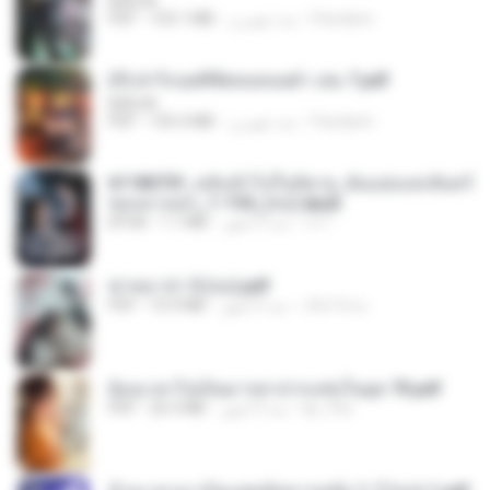
BAILIW
Pandarin
منذ شهرين
103.1 MB
PDF
(Y) ฝ่าวิกฤตพิชิตหอคอยดำ เล่ม 7.pdf
BAILIW
Pandarin
منذ شهرين
105.4 MB
PDF
6118073f_หลังเข้าไปในนิยาย_ฉันแย่งแสงจันทร์
ของนางเอก_1-154_(จบ).epub
เจ โ.
منذ 3 أشهر
1.1 MB
EPUB
ฆ่าหมาป่า 5 (จบ).pdf
เลิฟ รักนะ
منذ 5 أشهر
10.4 MB
PDF
ย้อนเวลาไปเป็นมารดาปากแซ่บในยุค 70.pdf
kp_fha
منذ 3 أشهر
26.5 MB
PDF