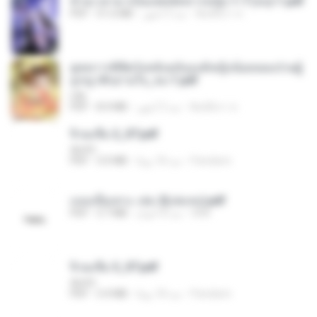
ข้ามเวลามาเป็นแพทย์ทหารหญิง 1-7 (จบ)-1.pdf
พิมพ์นิภา ส.
منذ 3 أشهر
51.6 MB
PDF
ยุทธการพิชิตวังหลังฉบับองค์หญิงน้อยจอมป่วนผู้
ถูกญาติๆอ่านใจ_จบ-1.pdf
Lilly
พิมพ์นิภา ส.
منذ 3 أشهر
8.4 MB
PDF
จิ่วฉงจื่อ 2_ST.pdf
decht
Pandarin
منذ 18 يومًا
3.0 MB
PDF
แนบเนื้อเทวะ เล่ม 2(เล่มจบ).pdf
ANK
منذ 8 أعوام
3.7 MB
PDF
จิ่วฉงจื่อ 3_ST.pdf
decht
Pandarin
منذ 18 يومًا
3.4 MB
PDF