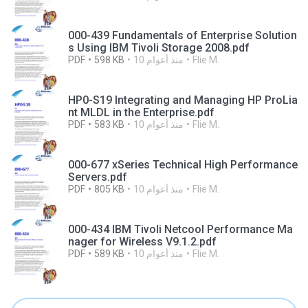
000-439 Fundamentals of Enterprise Solution
s Using IBM Tivoli Storage 2008.pdf
Flie M.
10 منذ أعوام
598 KB
PDF
HP0-S19 Integrating and Managing HP ProLia
nt MLDL in the Enterprise.pdf
Flie M.
10 منذ أعوام
583 KB
PDF
000-677 xSeries Technical High Performance
Servers.pdf
Flie M.
10 منذ أعوام
805 KB
PDF
000-434 IBM Tivoli Netcool Performance Ma
nager for Wireless V9.1.2.pdf
Flie M.
10 منذ أعوام
589 KB
PDF