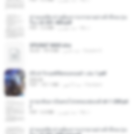
ท่านแม่ทัพ ท่านต้องการภรรยาอย่างข้าถึงจะรุ่งเ
รือง ch 301-400.pdf
My J.
منذ شهرين
5.2 MB
PDF
SPIUNAT MAVI.xlsx
Susann S.
منذ عامين
99.4 MB
XLSX
(Y) ฝ่าวิกฤตพิชิตหอคอยดำ เล่ม 1.pdf
BAILIW
Pandarin
منذ 3 أشهر
101.1 MB
PDF
หวนกลับมาเป็นคนโปรดของฮ่องเต้ ch 1-200.pd
f
My J.
منذ شهرين
6.4 MB
PDF
ท่านแม่ทัพ ท่านต้องการภรรยาอย่างข้าถึงจะรุ่งเ