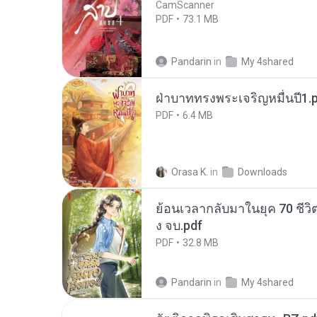
CamScanner
PDF
73.1 MB
Pandarin
in
My 4shared
ฝ่าบาททรงพระเจริญหมื่นปี1.
PDF
6.4 MB
Orasa K.
in
Downloads
ย้อนเวลากลับมาในยุค 70 ชีวิต
ง จบ.pdf
PDF
32.8 MB
Pandarin
in
My 4shared