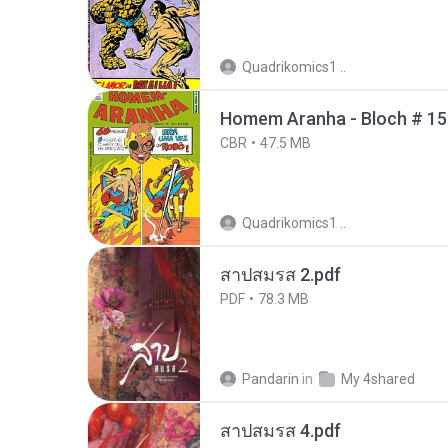
Quadrikomics1 ..
Homem Aranha - Bloch # 15
CBR
47.5 MB
Quadrikomics1 ..
สาปสมรส 2.pdf
PDF
78.3 MB
Pandarin
in
My 4shared
สาปสมรส 4.pdf