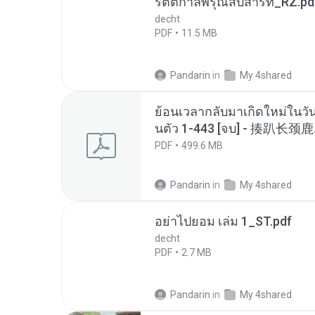
รัตติกาลพิรุณสิบสารท_RZ.pd
decht
PDF
11.5 MB
Pandarin
in
My 4shared
ย้อนเวลากลับมาเกิดใหม่ในวัน
นตัว 1-443 [จบ] - 揍趴长颈鹿
PDF
499.6 MB
Pandarin
in
My 4shared
อย่าไปยอม เล่ม 1_ST.pdf
decht
PDF
2.7 MB
Pandarin
in
My 4shared