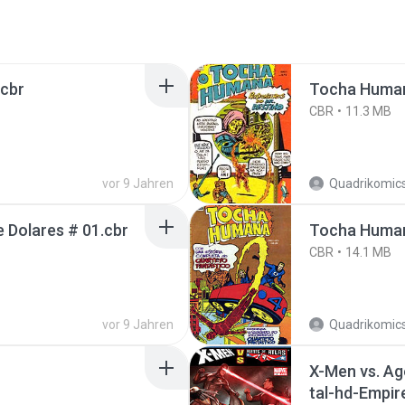
.cbr
Tocha Humana
CBR
11.3 MB
vor 9 Jahren
Quadrikomics
 Dolares # 01.cbr
Tocha Humana
CBR
14.1 MB
vor 9 Jahren
Quadrikomics
X-Men vs. Age
tal-hd-Empir