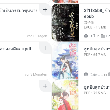
งข้าเป็นภรรยาขุนนาง
3f1f85b8_ข้า
epub
君子生
EPUB
1.3 MB
vor 18 Tagen
เจ โ.
in
D
ือของอดีตลุง.pdf
ฮูหยิuสุดป่วu
PDF
64.7 MB
vor 3 Monaten
ณิชพน แ.
in
ฮูหยิuสุดป่วu
PDF
72.5 MB