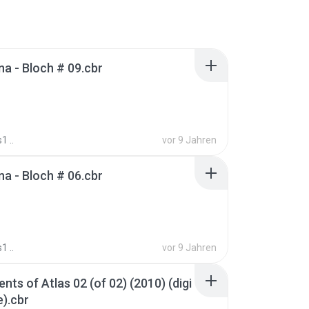
 - Bloch # 09.cbr
1 ..
vor 9 Jahren
 - Bloch # 06.cbr
1 ..
vor 9 Jahren
nts of Atlas 02 (of 02) (2010) (digi
e).cbr