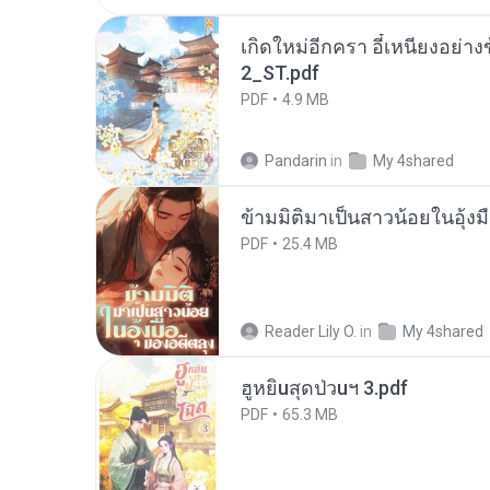
เกิดใหม่อีกครา อี๋เหนียงอย่า
2_ST.pdf
PDF
4.9 MB
Pandarin
in
My 4shared
ข้ามมิติมาเป็นสาวน้อยในอุ้งม
PDF
25.4 MB
Reader Lily O.
in
My 4shared
ฮูหยิuสุดป่วuฯ 3.pdf
PDF
65.3 MB