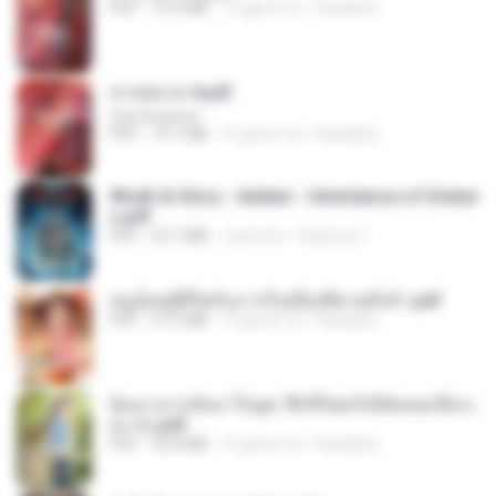
PDF
73.4 MB
15 giorni fa
Pandarin
สาปสมรส 4.pdf
CamScanner
PDF
73.1 MB
15 giorni fa
Pandarin
Wrath & Glory - Aeldari - Inheritance of Ember
s.pdf
PDF
53.7 MB
2 anni fa
federico f
หนูน้อยสู้ชีวิตกับภารกิจเลี้ยงพี่ชายทั้งห้า.pdf
PDF
27.2 MB
15 giorni fa
Pandarin
ย้อนเวลากลับมาในยุค 70 ชีวิตครั้งนี้ฉันขอเลือกเ
อง จบ.pdf
PDF
32.8 MB
15 giorni fa
Pandarin