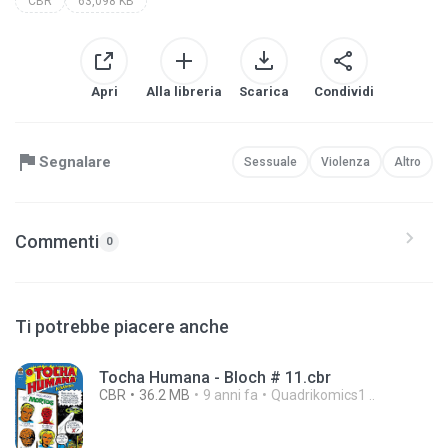
CBR
63,098 KB
Apri
Alla libreria
Scarica
Condividi
Segnalare
Sessuale
Violenza
Altro
Commenti
0
Ti potrebbe piacere anche
Tocha Humana - Bloch # 11.cbr
CBR
36.2 MB
9 anni fa
Quadrikomics1 ..