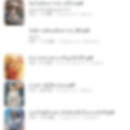
ฉันไม่ต้องการพร สุจิรัน.pdf
tanmobza@gmail.com
PDF
1.4 MB
24 giorni fa
Mob K.
รัตติกาลพิรุณสิบสารท_RZ.pdf
decht
PDF
11.5 MB
15 giorni fa
Pandarin
ฝ่าบาททรงพระเจริญหมื่นปี1.pdf
PDF
6.4 MB
circa un anno fa
Orasa K.
ม่ายสาวผู้เปียกปอน.pdf
PDF
684 KB
25 giorni fa
Mob K.
เธอเป็นผู้รับเหมาอันดับหนึ่งในแกแล็คซี่.pdf
PDF
19.9 MB
15 giorni fa
Pandarin