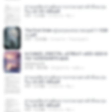
ท่านแม่ทัพ ท่านต้องการภรรยาอย่างข้าถึงจะรุ่งเ
รือง ch 101-200.pdf
PDF
5.4 MB
2 mesi fa
My J.
The First Order สู่รุ่งอรุณแห่งมวลมนุษย์ 1-1328
จบ.pdf
PDF
72.8 MB
3 mesi fa
Theerasak G.
6c7c8d33_3f85779c_e3783cf1-e033-4265-8
fe2-1e23b5a9dff0.epub
littlebbear96
EPUB
804 KB
24 giorni fa
ทอฝัน ม.
ท่านแม่ทัพ ท่านต้องการภรรยาอย่างข้าถึงจะรุ่งเ
รือง ch 201-300.pdf
PDF
6.5 MB
2 mesi fa
My J.
ท่านแม่ทัพ ท่านต้องการภรรยาอย่างข้าถึงจะรุ่งเ
รือง ch 301-400.pdf
PDF
5.2 MB
2 mesi fa
My J.