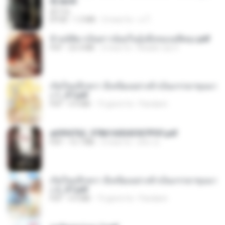
d].epub
君子生
EPUB
1.3 MB
3 mesi fa
เจ โ.
ข้ามมิติมาเป็นสาวน้อยในอุ้งมือของอดีตลุง.pdf
PDF
25.4 MB
3 mesi fa
Reader Lily O.
เกิดใหม่อีกครา อี๋เหนียงอย่างข้าเป็นภรรยาขุนนา
ง 1_ST.pdf
PDF
4.9 MB
15 giorni fa
Pandarin
a6994762_9786160043507PDF.pdf
PDF
15.7 MB
3 mesi fa
อริยา ด.
เกิดใหม่อีกครา อี๋เหนียงอย่างข้าเป็นภรรยาขุนนา
ง 2_ST.pdf
PDF
4.9 MB
15 giorni fa
Pandarin