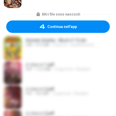
Altri file sono nascosti
Continua nell'app
Homem Aranha - Bloch # 15.cbr
CBR
47.5 MB
9 anni fa
Quadrikomics1 ..
สาปสมรส 1.pdf
PDF
112.4 MB
15 giorni fa
Pandarin
สาปสมรส 2.pdf
PDF
78.3 MB
15 giorni fa
Pandarin
สาปสมรส 3.pdf