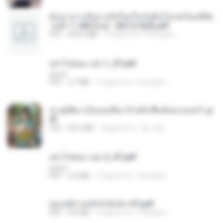
ย้อนเวลากลับมาเกิดใหม่ในวันสิ้นโลกพร้อมมิติส่
วนตัว 1-443 [จบ] - 揍趴长颈鹿.pdf
PDF
499.6 MB
15 giorni fa
Pandarin
อย่าไปยอม เล่ม 1_ST.pdf
decht
PDF
2.7 MB
15 giorni fa
Pandarin
ทะลุมิติมาเป็นแม่เลี้ยง ข้าพลิกฟื้นทั้งครอบครัว.p
df
PDF
42.5 MB
18 giorni fa
kp_fha
อย่าไปยอม เล่ม 2_ST.pdf
decht
PDF
2.5 MB
15 giorni fa
Pandarin
ฮ่องเต้ช่างคลั่งรักยิ่งนัก-ST.pdf
PDF
9.0 MB
15 giorni fa
Pandarin