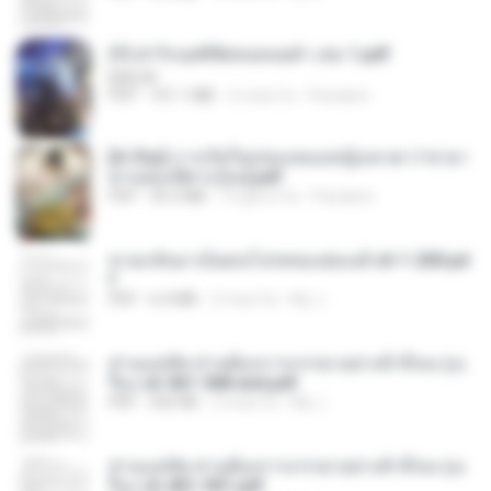
(Y) ฝ่าวิกฤตพิชิตหอคอยดำ เล่ม 1.pdf
BAILIW
PDF
101.1 MB
2 mesi fa
Pandarin
[A Chu] การเกิดใหม่ของหมอหญิงเทวดา l ชายา
ท่านอ๋องปีศาจ [จบ].pdf
PDF
35.5 MB
15 giorni fa
Pandarin
หวนกลับมาเป็นคนโปรดของฮ่องเต้ ch 1-200.pd
f
PDF
6.4 MB
2 mesi fa
My J.
ท่านแม่ทัพ ท่านต้องการภรรยาอย่างข้าถึงจะรุ่งเ
รือง ch 561-568 end.pdf
PDF
502 KB
2 mesi fa
My J.
ท่านแม่ทัพ ท่านต้องการภรรยาอย่างข้าถึงจะรุ่งเ
รือง ch 401-501.pdf