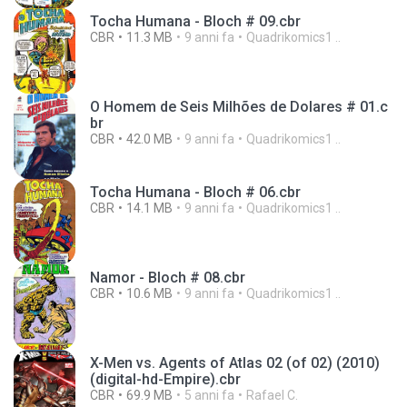
Tocha Humana - Bloch # 09.cbr
CBR
11.3 MB
9 anni fa
Quadrikomics1 ..
O Homem de Seis Milhões de Dolares # 01.c
br
CBR
42.0 MB
9 anni fa
Quadrikomics1 ..
Tocha Humana - Bloch # 06.cbr
CBR
14.1 MB
9 anni fa
Quadrikomics1 ..
Namor - Bloch # 08.cbr
CBR
10.6 MB
9 anni fa
Quadrikomics1 ..
X-Men vs. Agents of Atlas 02 (of 02) (2010)
(digital-hd-Empire).cbr
CBR
69.9 MB
5 anni fa
Rafael C.