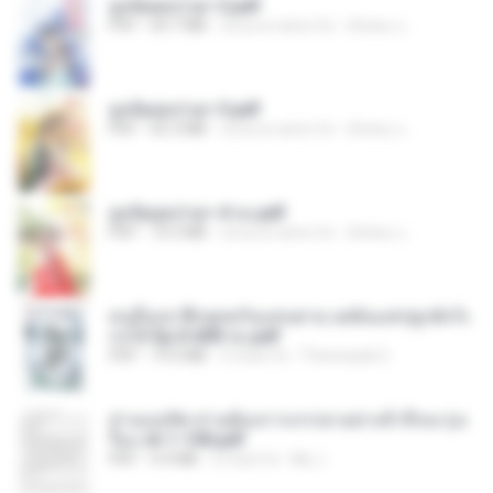
ฮูหยิuสุดป่วuฯ 2.pdf
PDF
64.7 MB
circa un anno fa
ณิชพน แ.
ฮูหยิuสุดป่วuฯ 3.pdf
PDF
65.3 MB
circa un anno fa
ณิชพน แ.
ฮูหยิuสุดป่วuฯ 4 จบ.pdf
PDF
72.5 MB
circa un anno fa
ณิชพน แ.
คนอื่นเขาฝึกยุทธกันแทบตาย แต่ฉันแค่ปลูกผักก็เ
ก่งได้ Ep.0-600 จบ.pdf
PDF
19.0 MB
3 mesi fa
Theerasak G.
ท่านแม่ทัพ ท่านต้องการภรรยาอย่างข้าถึงจะรุ่งเ
รือง ch 1-100.pdf
PDF
4.4 MB
2 mesi fa
My J.