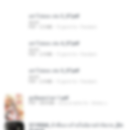
อย่าไปยอม เล่ม 3_ST.pdf
decht
PDF
2.5 MB
15 giorni fa
Pandarin
อย่าไปยอม เล่ม 4_ST.pdf
decht
PDF
2.4 MB
15 giorni fa
Pandarin
อย่าไปยอม เล่ม 5_ST.pdf
decht
PDF
2.4 MB
15 giorni fa
Pandarin
ฮูหยิuสุดป่วuฯ 1.pdf
PDF
68.8 MB
circa un anno fa
ณิชพน แ.
3f1f85b8_ข้าคือนางร้ายในนิยายจำกัดเรท_[En