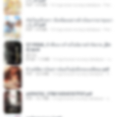
ง 1_ST.pdf
PDF
4.9 MB
16 mga araw na ang nakalipas
Pandarin
เกิดใหม่อีกครา อี๋เหนียงอย่างข้าเป็นภรรยาขุนนา
ง 2_ST.pdf
PDF
4.9 MB
16 mga araw na ang nakalipas
Pandarin
3f1f85b8_ข้าคือนางร้ายในนิยายจำกัดเรท_[En
d].epub
君子生
EPUB
1.3 MB
3 mga buwan na ang nakalipas
เจ โ.
ข้ามมิติมาเป็นสาวน้อยในอุ้งมือของอดีตลุง.pdf
PDF
25.4 MB
3 mga buwan na ang nakalipas
Reader Lily O.
a6994762_9786160043507PDF.pdf
PDF
15.7 MB
3 mga buwan na ang nakalipas
อริยา ด.