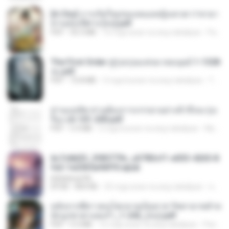
[A Chu] การเกิดใหม่ของหมอหญิงเทวดา l ชายา
ท่านอ๋องปีศาจ [จบ].pdf
PDF
35.5 MB
16 mga araw na ang nakalipas
Pandarin
The First Order สู่รุ่งอรุณแห่งมวลมนุษย์ 1-1328
จบ.pdf
PDF
72.8 MB
3 mga buwan na ang nakalipas
Theerasak G.
ท่านแม่ทัพ ท่านต้องการภรรยาอย่างข้าถึงจะรุ่งเ
รือง ch 101-200.pdf
PDF
5.4 MB
2 mga buwan na ang nakalipas
My J.
6c7c8d33_3f85779c_e3783cf1-e033-4265-8
fe2-1e23b5a9dff0.epub
littlebbear96
EPUB
804 KB
25 mga araw na ang nakalipas
ทอฝัน ม.
หลังจากพี่สาวคนโตกลายเป็นทาส รัชทายาทตำห
นักบูรพาตาแดงก่ำ_1-242_(จบ).pdf
PDF
9.3 MB
16 mga araw na ang nakalipas
Pandarin