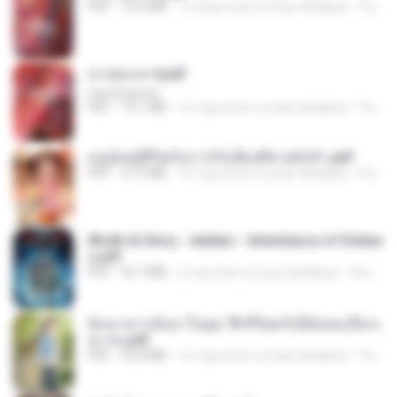
PDF
73.4 MB
16 mga araw na ang nakalipas
Pandarin
สาปสมรส 4.pdf
CamScanner
PDF
73.1 MB
16 mga araw na ang nakalipas
Pandarin
หนูน้อยสู้ชีวิตกับภารกิจเลี้ยงพี่ชายทั้งห้า.pdf
PDF
27.2 MB
16 mga araw na ang nakalipas
Pandarin
Wrath & Glory - Aeldari - Inheritance of Ember
s.pdf
PDF
53.7 MB
2 mga taon na ang nakalipas
federico f
ย้อนเวลากลับมาในยุค 70 ชีวิตครั้งนี้ฉันขอเลือกเ
อง จบ.pdf
PDF
32.8 MB
16 mga araw na ang nakalipas
Pandarin