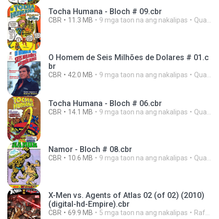
Tocha Humana - Bloch # 09.cbr
CBR
11.3 MB
9 mga taon na ang nakalipas
Quadrikomics1 ..
O Homem de Seis Milhões de Dolares # 01.c
br
CBR
42.0 MB
9 mga taon na ang nakalipas
Quadrikomics1 ..
Tocha Humana - Bloch # 06.cbr
CBR
14.1 MB
9 mga taon na ang nakalipas
Quadrikomics1 ..
Namor - Bloch # 08.cbr
CBR
10.6 MB
9 mga taon na ang nakalipas
Quadrikomics1 ..
X-Men vs. Agents of Atlas 02 (of 02) (2010)
(digital-hd-Empire).cbr
CBR
69.9 MB
5 mga taon na ang nakalipas
Rafael C.