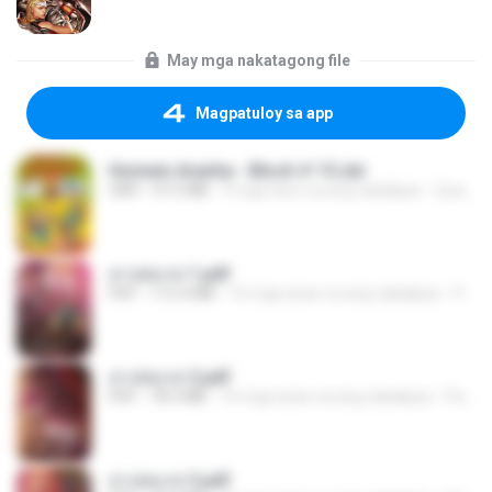
May mga nakatagong file
Magpatuloy sa app
Homem Aranha - Bloch # 15.cbr
CBR
47.5 MB
9 mga taon na ang nakalipas
Quadrikomics1 ..
สาปสมรส 1.pdf
PDF
112.4 MB
16 mga araw na ang nakalipas
Pandarin
สาปสมรส 2.pdf
PDF
78.3 MB
16 mga araw na ang nakalipas
Pandarin
สาปสมรส 3.pdf