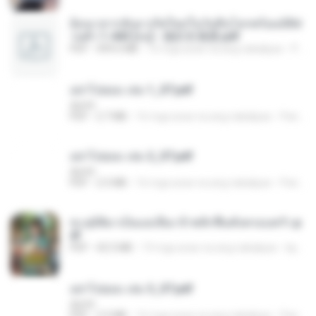
ย้อนเวลากลับมาเกิดใหม่ในวันสิ้นโลกพร้อมมิติส่
วนตัว 1-443 [จบ] - 揍趴长颈鹿.pdf
PDF
499.6 MB
16 mga araw na ang nakalipas
Pandarin
อย่าไปยอม เล่ม 1_ST.pdf
decht
PDF
2.7 MB
16 mga araw na ang nakalipas
Pandarin
อย่าไปยอม เล่ม 2_ST.pdf
decht
PDF
2.5 MB
16 mga araw na ang nakalipas
Pandarin
ทะลุมิติมาเป็นแม่เลี้ยง ข้าพลิกฟื้นทั้งครอบครัว.p
df
PDF
42.5 MB
19 mga araw na ang nakalipas
kp_fha
อย่าไปยอม เล่ม 3_ST.pdf
decht
PDF
2.5 MB
16 mga araw na ang nakalipas
Pandarin