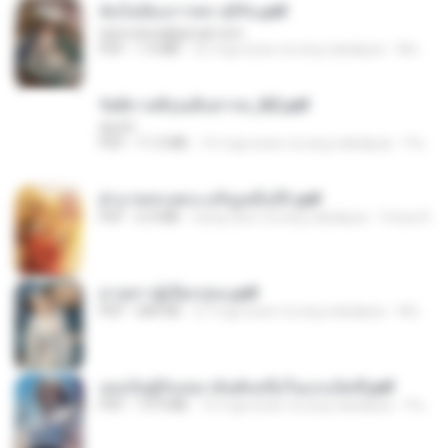
ฉันไม่ต้องการพร สุจิรัน.pdf
tanmobza@gmail.com
PDF
1.4 MB
25 mga araw na ang nakalipas
Mob K.
รัตติกาลพิรุณสิบสารท_RZ.pdf
decht
PDF
11.5 MB
16 mga araw na ang nakalipas
Pandarin
ฝ่าบาททรงพระเจริญหมื่นปี1.pdf
PDF
6.4 MB
isang taon na ang nakalipas
Orasa K.
ม่ายสาวผู้เปียกปอน.pdf
PDF
684 KB
27 mga araw na ang nakalipas
Mob K.
เธอเป็นผู้รับเหมาอันดับหนึ่งในแกแล็คซี่.pdf
PDF
19.9 MB
16 mga araw na ang nakalipas
Pandarin