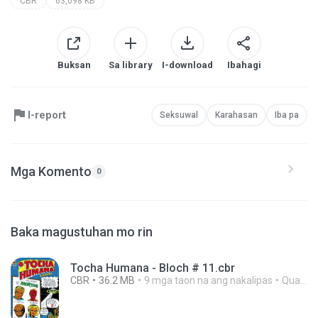
CBR
63,098 KB
Buksan
Sa library
I-download
Ibahagi
I-report
Seksuwal
Karahasan
Iba pa
Mga Komento
0
Baka magustuhan mo rin
Tocha Humana - Bloch # 11.cbr
CBR
36.2 MB
9 mga taon na ang nakalipas
Quadrikomics1 ..