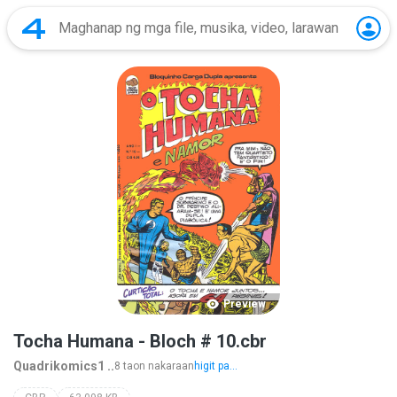
Preview
Tocha Humana - Bloch # 10.cbr
Quadrikomics1 ..
8 taon nakaraan
higit pa...