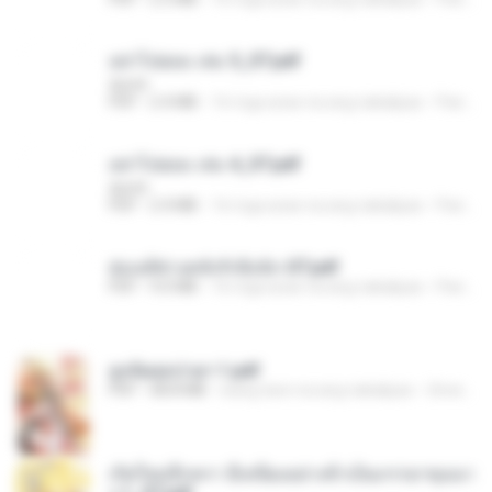
อย่าไปยอม เล่ม 5_ST.pdf
decht
PDF
2.4 MB
16 mga araw na ang nakalipas
Pandarin
อย่าไปยอม เล่ม 4_ST.pdf
decht
PDF
2.4 MB
16 mga araw na ang nakalipas
Pandarin
ฮ่องเต้ช่างคลั่งรักยิ่งนัก-ST.pdf
PDF
9.0 MB
16 mga araw na ang nakalipas
Pandarin
ฮูหยิuสุดป่วuฯ 1.pdf
PDF
68.8 MB
isang taon na ang nakalipas
ณิชพน แ.
เกิดใหม่อีกครา อี๋เหนียงอย่างข้าเป็นภรรยาขุนนา