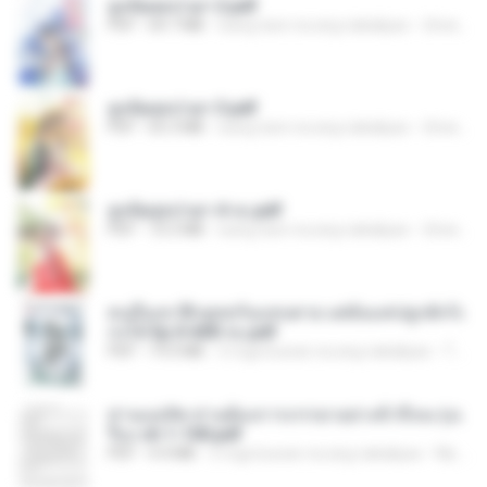
ฮูหยิuสุดป่วuฯ 2.pdf
PDF
64.7 MB
isang taon na ang nakalipas
ณิชพน แ.
ฮูหยิuสุดป่วuฯ 3.pdf
PDF
65.3 MB
isang taon na ang nakalipas
ณิชพน แ.
ฮูหยิuสุดป่วuฯ 4 จบ.pdf
PDF
72.5 MB
isang taon na ang nakalipas
ณิชพน แ.
คนอื่นเขาฝึกยุทธกันแทบตาย แต่ฉันแค่ปลูกผักก็เ
ก่งได้ Ep.0-600 จบ.pdf
PDF
19.0 MB
3 mga buwan na ang nakalipas
Theerasak G.
ท่านแม่ทัพ ท่านต้องการภรรยาอย่างข้าถึงจะรุ่งเ
รือง ch 1-100.pdf
PDF
4.4 MB
2 mga buwan na ang nakalipas
My J.