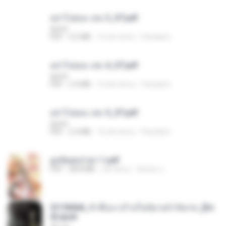
อย่าไปยอม เล่ม 3_ST.pdf
decht
PDF
2.5 MB
16 dni temu
Pandarin
อย่าไปยอม เล่ม 4_ST.pdf
decht
PDF
2.4 MB
16 dni temu
Pandarin
อย่าไปยอม เล่ม 5_ST.pdf
decht
PDF
2.4 MB
16 dni temu
Pandarin
ฮูหยิuสุดป่วuฯ 1.pdf
PDF
68.8 MB
rok temu
ณิชพน แ.
3f1f85b8_ข้าคือนางร้ายในนิยายจำกัดเรท_[En
d].epub