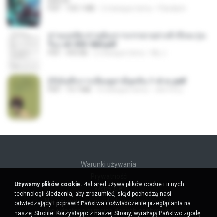
BAILIW
PDF
103.1 MB
2 miesiące temu
Pandarin
ท่านแม่ทัพ ท่านต้องการภรรยาอย่างข้าถึงจะรุ่งเ
รือง ch 553-560.pdf
PDF
493 KB
2 miesiące temu
My J.
(Y)บันทึกการเลี้ยงดูสามียุคหิน 1-4 จบ.pdf
PDF
19.7 MB
4 miesiące temu
เลิฟ รักนะ
Warunki używania
Prywatność
Używamy plików cookie.
4shared używa plików cookie i innych
Wsparcie
technologii śledzenia, aby zrozumieć, skąd pochodzą nasi
Nie sprzedawaj moich danych osobowych
odwiedzający i poprawić Państwa doświadczenie przeglądania na
Nie udostępniaj moich danych osobowych
naszej Stronie. Korzystając z naszej Strony, wyrażają Państwo zgodę