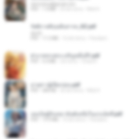
tanmobza@gmail.com
PDF
1.4 MB
24 dni temu
Mob K.
รัตติกาลพิรุณสิบสารท_RZ.pdf
decht
PDF
11.5 MB
16 dni temu
Pandarin
ฝ่าบาททรงพระเจริญหมื่นปี1.pdf
PDF
6.4 MB
rok temu
Orasa K.
ม่ายสาวผู้เปียกปอน.pdf
PDF
684 KB
26 dni temu
Mob K.
เธอเป็นผู้รับเหมาอันดับหนึ่งในแกแล็คซี่.pdf
PDF
19.9 MB
16 dni temu
Pandarin