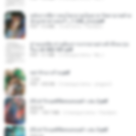
หลังจากพี่สาวคนโตกลายเป็นทาส รัชทายาทตำห
นักบูรพาตาแดงก่ำ_1-242_(จบ).pdf
PDF
9.3 MB
16 dni temu
Pandarin
ท่านแม่ทัพ ท่านต้องการภรรยาอย่างข้าถึงจะรุ่งเ
รือง ch 502-551.pdf
PDF
3.1 MB
2 miesiące temu
My J.
หย่ารักนางร้าย.pdf
1234
PDF
692 KB
3 miesiące temu
yingyai S.
(Y) ฝ่าวิกฤตพิชิตหอคอยดำ เล่ม 2.pdf
BAILIW
PDF
109.7 MB
2 miesiące temu
Pandarin
(Y) ฝ่าวิกฤตพิชิตหอคอยดำ เล่ม 3.pdf