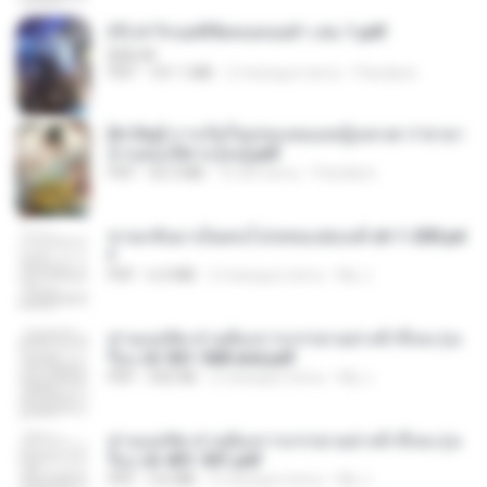
(Y) ฝ่าวิกฤตพิชิตหอคอยดำ เล่ม 1.pdf
BAILIW
PDF
101.1 MB
2 miesiące temu
Pandarin
[A Chu] การเกิดใหม่ของหมอหญิงเทวดา l ชายา
ท่านอ๋องปีศาจ [จบ].pdf
PDF
35.5 MB
16 dni temu
Pandarin
หวนกลับมาเป็นคนโปรดของฮ่องเต้ ch 1-200.pd
f
PDF
6.4 MB
2 miesiące temu
My J.
ท่านแม่ทัพ ท่านต้องการภรรยาอย่างข้าถึงจะรุ่งเ
รือง ch 561-568 end.pdf
PDF
502 KB
2 miesiące temu
My J.
ท่านแม่ทัพ ท่านต้องการภรรยาอย่างข้าถึงจะรุ่งเ
รือง ch 401-501.pdf
PDF
3.6 MB
2 miesiące temu
My J.