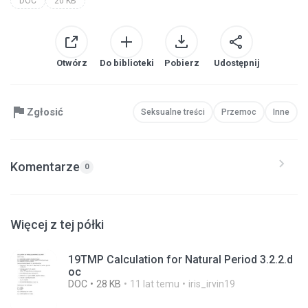
DOC
20 KB
Otwórz
Do biblioteki
Pobierz
Udostępnij
Zgłosić
Seksualne treści
Przemoc
Inne
Komentarze
0
Więcej z tej półki
19TMP Calculation for Natural Period 3.2.2.d
oc
DOC
28 KB
11 lat temu
iris_irvin19