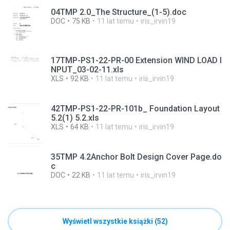
04TMP 2.0_The Structure_(1-5).doc
DOC
75 KB
11 lat temu
iris_irvin19
17TMP-PS1-22-PR-00 Extension WIND LOAD I
NPUT_03-02-11.xls
XLS
92 KB
11 lat temu
iris_irvin19
42TMP-PS1-22-PR-101b_ Foundation Layout
5.2(1) 5.2.xls
XLS
64 KB
11 lat temu
iris_irvin19
35TMP 4.2Anchor Bolt Design Cover Page.do
c
DOC
22 KB
11 lat temu
iris_irvin19
Wyświetl wszystkie książki (52)