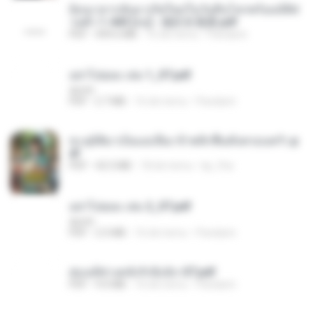
ย้อนเวลากลับมาเกิดใหม่ในวันสิ้นโลกพร้อมมิติส่
วนตัว 1-443 [จบ] - 揍趴长颈鹿.pdf
PDF
499.6 MB
16 dni temu
Pandarin
อย่าไปยอม เล่ม 1_ST.pdf
decht
PDF
2.7 MB
16 dni temu
Pandarin
ทะลุมิติมาเป็นแม่เลี้ยง ข้าพลิกฟื้นทั้งครอบครัว.p
df
PDF
42.5 MB
18 dni temu
kp_fha
อย่าไปยอม เล่ม 2_ST.pdf
decht
PDF
2.5 MB
16 dni temu
Pandarin
ฮ่องเต้ช่างคลั่งรักยิ่งนัก-ST.pdf
PDF
9.0 MB
16 dni temu
Pandarin