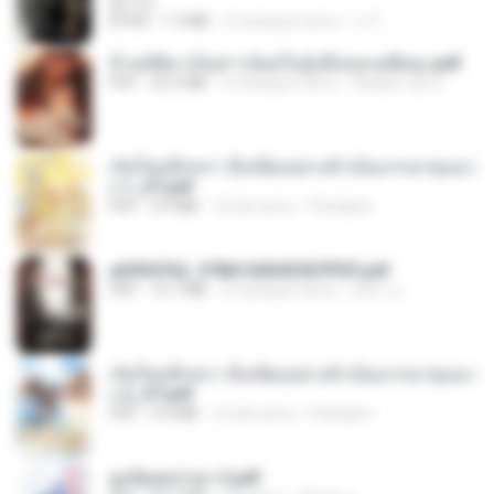
君子生
EPUB
1.3 MB
3 miesiące temu
เจ โ.
ข้ามมิติมาเป็นสาวน้อยในอุ้งมือของอดีตลุง.pdf
PDF
25.4 MB
3 miesiące temu
Reader Lily O.
เกิดใหม่อีกครา อี๋เหนียงอย่างข้าเป็นภรรยาขุนนา
ง 1_ST.pdf
PDF
4.9 MB
16 dni temu
Pandarin
a6994762_9786160043507PDF.pdf
PDF
15.7 MB
3 miesiące temu
อริยา ด.
เกิดใหม่อีกครา อี๋เหนียงอย่างข้าเป็นภรรยาขุนนา
ง 2_ST.pdf
PDF
4.9 MB
16 dni temu
Pandarin
ฮูหยิuสุดป่วuฯ 2.pdf