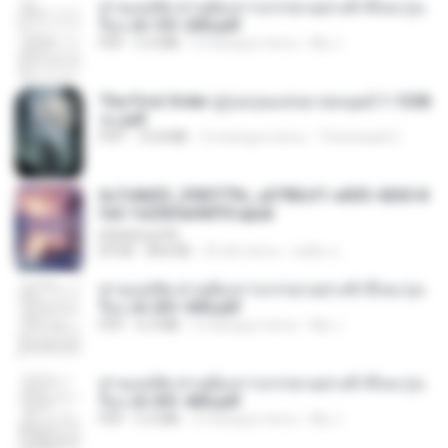
ท่านแม่ทัพ ท่านต้องการภรรยาอย่างข้าถึงจะรุ่งเ
รือง ch 101-200.pdf
PDF
5.4 MB
2 miesiące temu
My J.
The First Order สู่รุ่งอรุณแห่งมวลมนุษย์ 1-1328
จบ.pdf
PDF
72.8 MB
3 miesiące temu
Theerasak G.
6c7c8d33_3f85779c_e3783cf1-e033-4265-8
fe2-1e23b5a9dff0.epub
littlebbear96
EPUB
804 KB
25 dni temu
ทอฝัน ม.
ท่านแม่ทัพ ท่านต้องการภรรยาอย่างข้าถึงจะรุ่งเ
รือง ch 201-300.pdf
PDF
6.5 MB
2 miesiące temu
My J.
ท่านแม่ทัพ ท่านต้องการภรรยาอย่างข้าถึงจะรุ่งเ
รือง ch 301-400.pdf
PDF
5.2 MB
2 miesiące temu
My J.