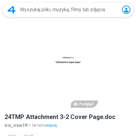
Podgląd
24TMP Attachment 3-2 Cover Page.doc
iris_irvin19
11 lat temu
więcej...