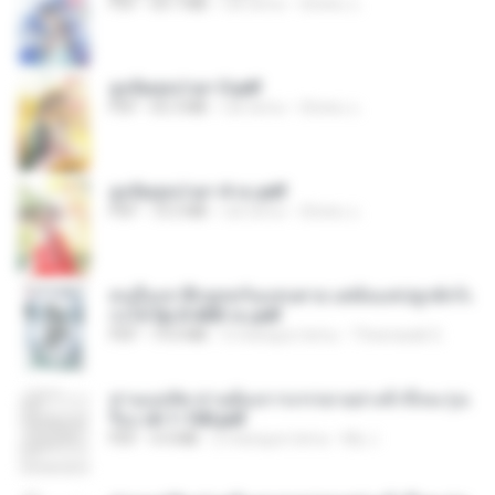
PDF
64.7 MB
rok temu
ณิชพน แ.
ฮูหยิuสุดป่วuฯ 3.pdf
PDF
65.3 MB
rok temu
ณิชพน แ.
ฮูหยิuสุดป่วuฯ 4 จบ.pdf
PDF
72.5 MB
rok temu
ณิชพน แ.
คนอื่นเขาฝึกยุทธกันแทบตาย แต่ฉันแค่ปลูกผักก็เ
ก่งได้ Ep.0-600 จบ.pdf
PDF
19.0 MB
3 miesiące temu
Theerasak G.
ท่านแม่ทัพ ท่านต้องการภรรยาอย่างข้าถึงจะรุ่งเ
รือง ch 1-100.pdf
PDF
4.4 MB
2 miesiące temu
My J.