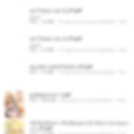
อย่าไปยอม เล่ม 5_ST.pdf
decht
PDF
2.4 MB
16 mga araw na ang nakalipas
Pandarin
อย่าไปยอม เล่ม 4_ST.pdf
decht
PDF
2.4 MB
16 mga araw na ang nakalipas
Pandarin
ฮ่องเต้ช่างคลั่งรักยิ่งนัก-ST.pdf
PDF
9.0 MB
16 mga araw na ang nakalipas
Pandarin
ฮูหยิuสุดป่วuฯ 1.pdf
PDF
68.8 MB
isang taon na ang nakalipas
ณิชพน แ.
เกิดใหม่อีกครา อี๋เหนียงอย่างข้าเป็นภรรยาขุนนา
ง 1_ST.pdf
PDF
4.9 MB
16 mga araw na ang nakalipas
Pandarin