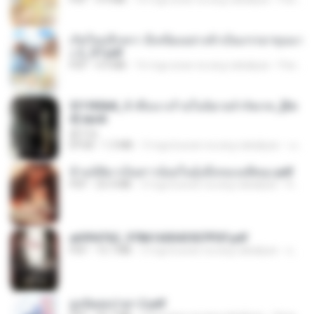
เกิดใหม่อีกครา อี๋เหนียงอย่างข้าเป็นภรรยาขุนนา
ง 2_ST.pdf
PDF
4.9 MB
16 mga araw na ang nakalipas
Pandarin
3f1f85b8_ข้าคือนางร้ายในนิยายจำกัดเรท_[En
d].epub
君子生
EPUB
1.3 MB
3 mga buwan na ang nakalipas
เจ โ.
ข้ามมิติมาเป็นสาวน้อยในอุ้งมือของอดีตลุง.pdf
PDF
25.4 MB
3 mga buwan na ang nakalipas
Reader Lily O.
a6994762_9786160043507PDF.pdf
PDF
15.7 MB
3 mga buwan na ang nakalipas
อริยา ด.
ฮูหยิuสุดป่วuฯ 2.pdf