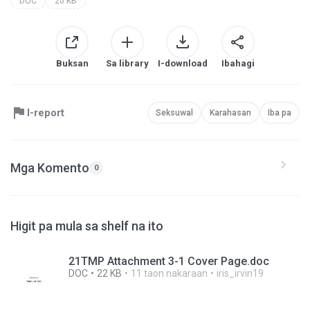
DOC
20 KB
Buksan
Sa library
I-download
Ibahagi
I-report
Seksuwal
Karahasan
Iba pa
Mga Komento
0
Higit pa mula sa shelf na ito
21TMP Attachment 3-1 Cover Page.doc
DOC
22 KB
11 taon nakaraan
iris_irvin19