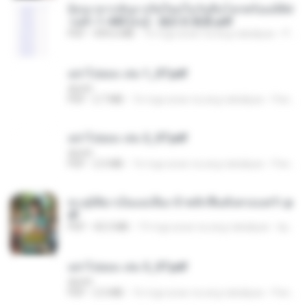
ย้อนเวลากลับมาเกิดใหม่ในวันสิ้นโลกพร้อมมิติส่
วนตัว 1-443 [จบ] - 揍趴长颈鹿.pdf
PDF
499.6 MB
16 mga araw na ang nakalipas
Pandarin
อย่าไปยอม เล่ม 1_ST.pdf
decht
PDF
2.7 MB
16 mga araw na ang nakalipas
Pandarin
อย่าไปยอม เล่ม 2_ST.pdf
decht
PDF
2.5 MB
16 mga araw na ang nakalipas
Pandarin
ทะลุมิติมาเป็นแม่เลี้ยง ข้าพลิกฟื้นทั้งครอบครัว.p
df
PDF
42.5 MB
19 mga araw na ang nakalipas
kp_fha
อย่าไปยอม เล่ม 3_ST.pdf
decht
PDF
2.5 MB
16 mga araw na ang nakalipas
Pandarin