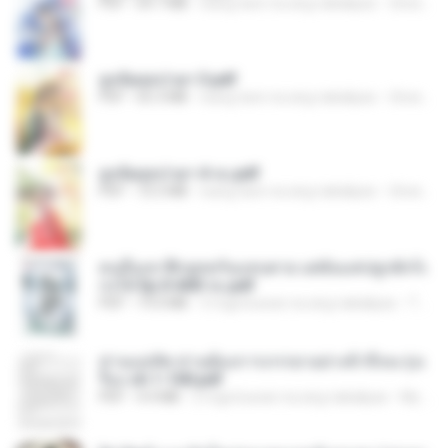
PDF
64.7 MB
isang taon na ang nakalipas
ณิชพน แ.
ฮูหยิuสุดป่วuฯ 3.pdf
PDF
65.3 MB
isang taon na ang nakalipas
ณิชพน แ.
ฮูหยิuสุดป่วuฯ 4 จบ.pdf
PDF
72.5 MB
isang taon na ang nakalipas
ณิชพน แ.
คนอื่นเขาฝึกยุทธกันแทบตาย แต่ฉันแค่ปลูกผักก็เ
ก่งได้ Ep.0-600 จบ.pdf
PDF
19.0 MB
3 mga buwan na ang nakalipas
Theerasak G.
ท่านแม่ทัพ ท่านต้องการภรรยาอย่างข้าถึงจะรุ่งเ
รือง ch 1-100.pdf
PDF
4.4 MB
2 mga buwan na ang nakalipas
My J.