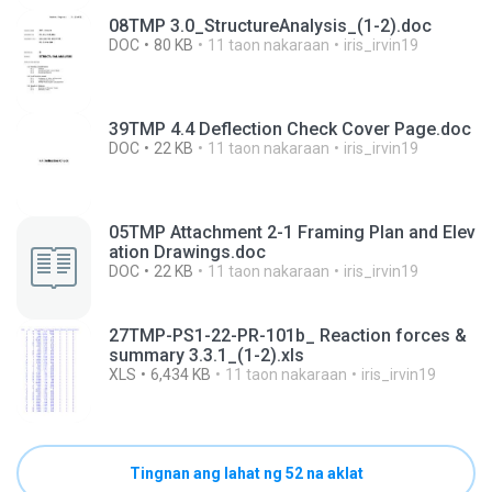
08TMP 3.0_StructureAnalysis_(1-2).doc
DOC
80 KB
11 taon nakaraan
iris_irvin19
39TMP 4.4 Deflection Check Cover Page.doc
DOC
22 KB
11 taon nakaraan
iris_irvin19
05TMP Attachment 2-1 Framing Plan and Elev
ation Drawings.doc
DOC
22 KB
11 taon nakaraan
iris_irvin19
27TMP-PS1-22-PR-101b_ Reaction forces &
summary 3.3.1_(1-2).xls
XLS
6,434 KB
11 taon nakaraan
iris_irvin19
Tingnan ang lahat ng 52 na aklat