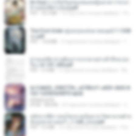
[A Chu] การเกิดใหม่ของหมอหญิงเทวดา l ชายา
ท่านอ๋องปีศาจ [จบ].pdf
PDF
35.5 MB
16 mga araw na ang nakalipas
Pandarin
The First Order สู่รุ่งอรุณแห่งมวลมนุษย์ 1-1328
จบ.pdf
PDF
72.8 MB
3 mga buwan na ang nakalipas
Theerasak G.
ท่านแม่ทัพ ท่านต้องการภรรยาอย่างข้าถึงจะรุ่งเ
รือง ch 101-200.pdf
PDF
5.4 MB
2 mga buwan na ang nakalipas
My J.
6c7c8d33_3f85779c_e3783cf1-e033-4265-8
fe2-1e23b5a9dff0.epub
littlebbear96
EPUB
804 KB
25 mga araw na ang nakalipas
ทอฝัน ม.
หลังจากพี่สาวคนโตกลายเป็นทาส รัชทายาทตำห
นักบูรพาตาแดงก่ำ_1-242_(จบ).pdf
PDF
9.3 MB
16 mga araw na ang nakalipas
Pandarin