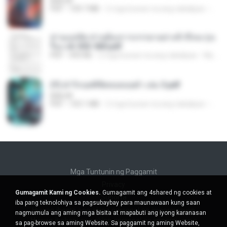
BAILIW
PDF
109.7 MB
2 mga buwan na ang nakalipas
Pand
ท่านแม่ทัพ ท่านต้องการภรรยาอย่างข้าถึงจะรุ่งเ
รือง ch 553-560.pdf
PDF
493 KB
2 mga buwan na ang nakalipas
My J.
(Y) ฝ่าวิกฤตพิชิตหอคอยดำ เล่ม 3.pdf
BAILIW
PDF
103.1 MB
2 mga buwan na ang nakalipas
Pand
Mga Tuntunin ng Paggamit
Privacy
Gumagamit Kami ng Cookies.
Gumagamit ang 4shared ng cookies at
Suporta
iba pang teknolohiya sa pagsubaybay para maunawaan kung saan
Huwag ibenta ang aking personal na impormasyon
nagmumula ang aming mga bisita at mapabuti ang iyong karanasan
Huwag ibahagi ang aking personal na impormasyon
sa pag-browse sa aming Website. Sa paggamit ng aming Website,