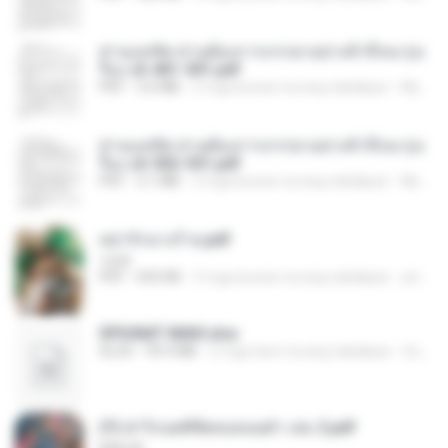
ท่านแม่ทัพ ท่านต้องการภรรยาอย่างข้าถึงจะรุ่งเ
รือง ch 401-501.pdf
PDF
3.6 MB
2 mga buwan na ang nakalipas
My J.
ท่านแม่ทัพ ท่านต้องการภรรยาอย่างข้าถึงจะรุ่งเ
รือง ch 502-551.pdf
PDF
3.1 MB
2 mga buwan na ang nakalipas
My J.
หย่ารักนางร้าย.pdf
1234
PDF
692 KB
3 mga buwan na ang nakalipas
yingyai S.
SPIUNAT MAVI.xlsx
XLSX
99.4 MB
2 mga taon na ang nakalipas
Susann S.
(Y) ฝ่าวิกฤตพิชิตหอคอยดำ เล่ม 2.pdf