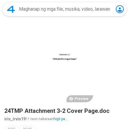
Preview
24TMP Attachment 3-2 Cover Page.doc
iris_irvin19
11 taon nakaraan
higit pa...