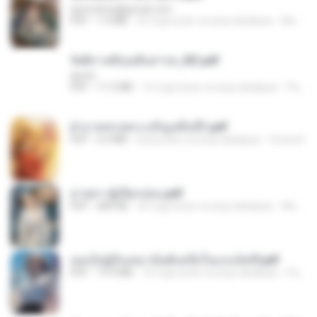
tanmobza@gmail.com
PDF
1.4 MB
25 mga araw na ang nakalipas
Mob K.
รัตติกาลพิรุณสิบสารท_RZ.pdf
decht
PDF
11.5 MB
16 mga araw na ang nakalipas
Pandarin
ฝ่าบาททรงพระเจริญหมื่นปี1.pdf
PDF
6.4 MB
isang taon na ang nakalipas
Orasa K.
ม่ายสาวผู้เปียกปอน.pdf
PDF
684 KB
26 mga araw na ang nakalipas
Mob K.
เธอเป็นผู้รับเหมาอันดับหนึ่งในแกแล็คซี่.pdf
PDF
19.9 MB
16 mga araw na ang nakalipas
Pandarin