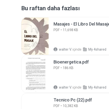
Bu raftan daha fazlası
Masajes - El Libro Del Masaj
PDF
11,698 KB
walter V.
içinde
My 4shared
Bioenergetica.pdf
PDF
186 KB
walter V.
içinde
My 4shared
Tecnico Pc (22).pdf
PDF
10,382 KB