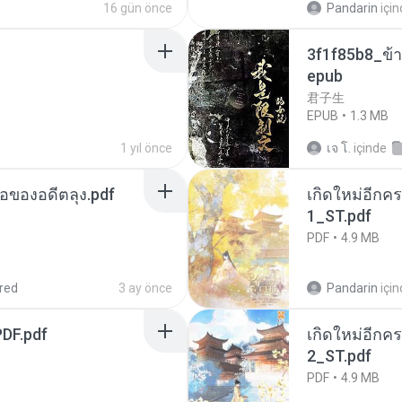
16 gün önce
Pandarin
içi
3f1f85b8_ข้า
epub
君子生
EPUB
1.3 MB
1 yıl önce
เจ โ.
içinde
ือของอดีตลุง.pdf
เกิดใหม่อีกคร
1_ST.pdf
PDF
4.9 MB
red
3 ay önce
Pandarin
içi
DF.pdf
เกิดใหม่อีกคร
2_ST.pdf
PDF
4.9 MB