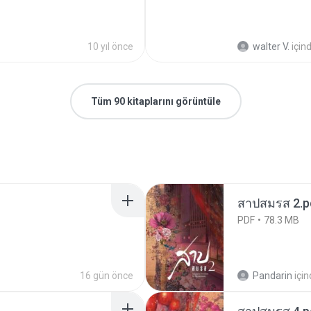
10 yıl önce
walter V.
için
Tüm 90 kitaplarını görüntüle
สาปสมรส 2.p
PDF
78.3 MB
16 gün önce
Pandarin
içi