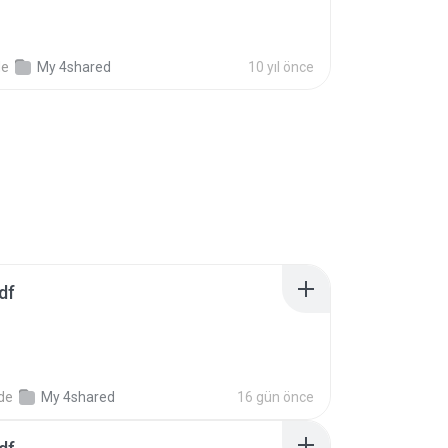
de
My 4shared
10 yıl önce
df
nde
My 4shared
16 gün önce