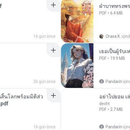
f
ฝ่าบาททรงพระ
PDF
6.4 MB
16 gün önce
Orasa K.
için
เธอเป็นผู้รับ
PDF
19.9 MB
26 gün önce
Pandarin
içi
สิ้นโลกพร้อมมิติส่ว
อย่าไปยอม เล
.pdf
decht
PDF
2.7 MB
16 gün önce
Pandarin
içi