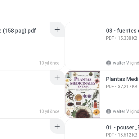
e (158 pag).pdf
03 - fuentes 
PDF
15,338 KB
10 yıl önce
walter V.
için
Plantas Medi
PDF
37,217 KB
10 yıl önce
walter V.
için
01 - pcuser_
PDF
15,612 KB