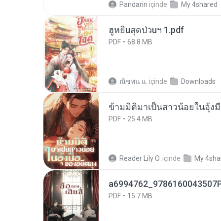
Pandarin
içinde
My 4shared
ฮูหยิuสุดป่วuฯ 1.pdf
PDF
68.8 MB
ณิชพน แ.
içinde
Downloads
ข้ามมิติมาเป็นสาวน้อยในอุ้งม
PDF
25.4 MB
Reader Lily O.
içinde
My 4sha
a6994762_9786160043507P
PDF
15.7 MB