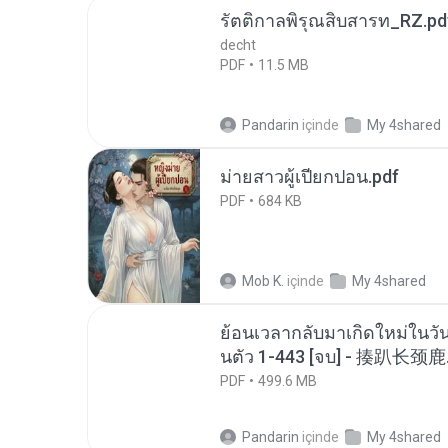
รัตติกาลพิรุณสิบสารท_RZ.pd
decht
PDF
11.5 MB
Pandarin
içinde
My 4shared
ม่ายสาวผู้เปียกปอน.pdf
PDF
684 KB
Mob K.
içinde
My 4shared
ย้อนเวลากลับมาเกิดใหม่ในวัน
นตัว 1-443 [จบ] - 揍趴长颈鹿
PDF
499.6 MB
Pandarin
içinde
My 4shared