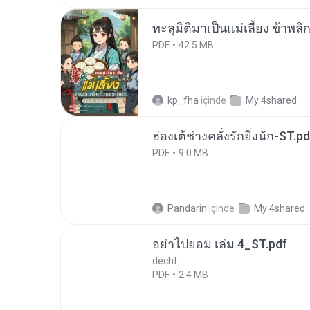
ทะลุมิติมาเป็นแม่เลี้ยง ข้าพลิ
PDF
42.5 MB
kp_fha
içinde
My 4shared
ฮ่องเต้ช่างคลั่งรักยิ่งนัก-ST.pd
PDF
9.0 MB
Pandarin
içinde
My 4shared
อย่าไปยอม เล่ม 4_ST.pdf
decht
PDF
2.4 MB