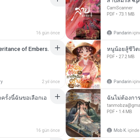
สาปสมรส 4.p
CamScanner
PDF
73.1 MB
16 gün önce
Pandarin
içi
heritance of Embers.
หนูน้อยสู้ชีวิ
PDF
27.2 MB
ry
2 yıl önce
Pandarin
içi
ครั้งนี้ฉันขอเลือกเอ
ฉันไม่ต้องการ
tanmobza@gmai
PDF
1.4 MB
16 gün önce
Mob K.
içinde