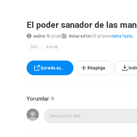
El poder sanador de las man
walter V.
içinde
4shared'im
10 yıl önce
daha fazla...
DOC
820 KB
Şurada aç…
Kitaplığa
İndi
Yorumlar
0
Yeni yorum ekle