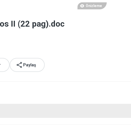
Önizleme
os II (22 pag).doc
r
Paylaş