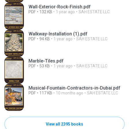
Wall-Exterior-Rock-Finish.pdf
PDF
132 KB
1 year ago
SAH ESTATE LLC
Walkway-Installation (1).pdf
PDF
94 KB
1 year ago
SAH ESTATE LLC
Marble-Tiles.pdf
PDF
53 KB
1 year ago
SAH ESTATE LLC
Musical-Fountain-Contractors-in-Dubai.pdf
PDF
117 KB
10 months ago
SAH ESTATE LLC
View all 2395 books