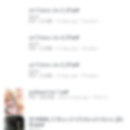
อย่าไปยอม เล่ม 3_ST.pdf
decht
PDF
2.5 MB
15 days ago
Pandarin
อย่าไปยอม เล่ม 4_ST.pdf
decht
PDF
2.4 MB
15 days ago
Pandarin
อย่าไปยอม เล่ม 5_ST.pdf
decht
PDF
2.4 MB
15 days ago
Pandarin
ฮูหยิuสุดป่วuฯ 1.pdf
PDF
68.8 MB
about a year ago
ณิชพน แ.
3f1f85b8_ข้าคือนางร้ายในนิยายจำกัดเรท_[En
d].epub