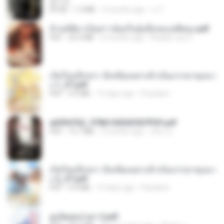
君子生
EPUB
1.3 MB
3 months ago
เจ โ.
ข้ามมิติมาเป็นสาวน้อยในอุ้งมือของอดีตลุง.pdf
PDF
25.4 MB
3 months ago
Reader Lily O.
เกิดใหม่อีกครา อี๋เหนียงอย่างข้าเป็นภรรยาขุนนา
ง 1_ST.pdf
PDF
4.9 MB
15 days ago
Pandarin
a6994762_9786160043507PDF.pdf
PDF
15.7 MB
3 months ago
อริยา ด.
เกิดใหม่อีกครา อี๋เหนียงอย่างข้าเป็นภรรยาขุนนา
ง 2_ST.pdf
PDF
4.9 MB
15 days ago
Pandarin
ฮูหยิuสุดป่วuฯ 2.pdf