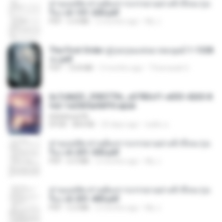
ท่านแม่ทัพ ท่านต้องการภรรยาอย่างข้าถึงจะรุ่งเ
รือง ch 101-200.pdf
PDF
5.4 MB
2 months ago
My J.
The First Order สู่รุ่งอรุณแห่งมวลมนุษย์ 1-1328
จบ.pdf
PDF
72.8 MB
3 months ago
Theerasak G.
6c7c8d33_3f85779c_e3783cf1-e033-4265-8
fe2-1e23b5a9dff0.epub
littlebbear96
EPUB
804 KB
25 days ago
ทอฝัน ม.
ท่านแม่ทัพ ท่านต้องการภรรยาอย่างข้าถึงจะรุ่งเ
รือง ch 201-300.pdf
PDF
6.5 MB
2 months ago
My J.
ท่านแม่ทัพ ท่านต้องการภรรยาอย่างข้าถึงจะรุ่งเ
รือง ch 301-400.pdf
PDF
5.2 MB
2 months ago
My J.