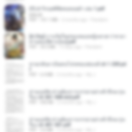
(Y) ฝ่าวิกฤตพิชิตหอคอยดำ เล่ม 1.pdf
BAILIW
PDF
101.1 MB
2 months ago
Pandarin
[A Chu] การเกิดใหม่ของหมอหญิงเทวดา l ชายา
ท่านอ๋องปีศาจ [จบ].pdf
PDF
35.5 MB
15 days ago
Pandarin
หวนกลับมาเป็นคนโปรดของฮ่องเต้ ch 1-200.pd
f
PDF
6.4 MB
2 months ago
My J.
ท่านแม่ทัพ ท่านต้องการภรรยาอย่างข้าถึงจะรุ่งเ
รือง ch 561-568 end.pdf
PDF
502 KB
2 months ago
My J.
ท่านแม่ทัพ ท่านต้องการภรรยาอย่างข้าถึงจะรุ่งเ
รือง ch 401-501.pdf
PDF
3.6 MB
2 months ago
My J.