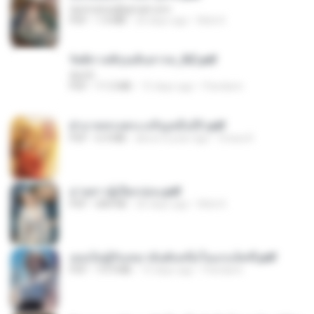
tanmobza@gmail.com
PDF
1.4 MB
24 days ago
Mob K.
รัตติกาลพิรุณสิบสารท_RZ.pdf
decht
PDF
11.5 MB
15 days ago
Pandarin
ฝ่าบาททรงพระเจริญหมื่นปี1.pdf
PDF
6.4 MB
about a year ago
Orasa K.
ม่ายสาวผู้เปียกปอน.pdf
PDF
684 KB
26 days ago
Mob K.
เธอเป็นผู้รับเหมาอันดับหนึ่งในแกแล็คซี่.pdf
PDF
19.9 MB
15 days ago
Pandarin