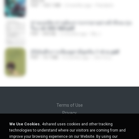
BAILIW
PDF
103.1 MB
2 months ago
Pandarin
ท่านแม่ทัพ ท่านต้องการภรรยาอย่างข้าถึงจะรุ่งเ
รือง ch 553-560.pdf
PDF
493 KB
2 months ago
My J.
(Y)บันทึกการเลี้ยงดูสามียุคหิน 1-4 จบ.pdf
PDF
19.7 MB
4 months ago
เลิฟ รักนะ
Terms of Use
Privacy
Support
We Use Cookies.
4shared uses cookies and other tracking
Do not sell my personal information
technologies to understand where our visitors are coming from and
Do not share my personal information
improve your browsing experience on our Website. By using our