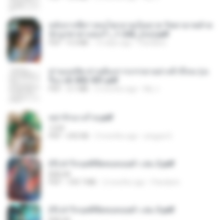
หลังจากพี่สาวคนโตกลายเป็นทาส รัชทายาทตำห
นักบูรพาตาแดงก่ำ_1-242_(จบ).pdf
PDF
9.3 MB
15 days ago
Pandarin
ท่านแม่ทัพ ท่านต้องการภรรยาอย่างข้าถึงจะรุ่งเ
รือง ch 502-551.pdf
PDF
3.1 MB
2 months ago
My J.
หย่ารักนางร้าย.pdf
1234
PDF
692 KB
3 months ago
yingyai S.
(Y) ฝ่าวิกฤตพิชิตหอคอยดำ เล่ม 2.pdf
BAILIW
PDF
109.7 MB
2 months ago
Pandarin
(Y) ฝ่าวิกฤตพิชิตหอคอยดำ เล่ม 3.pdf