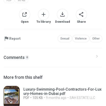
PDF
90 KB
Open
To library
Download
Share
Report
Sexual
Violence
Other
Comments
0
More from this shelf
Luxury-Swimming-Pool-Contractors-For-Lux
ury-Homes-in-Dubai.pdf
PDF
105 KB
9 months ago
SAH ESTATE LLC