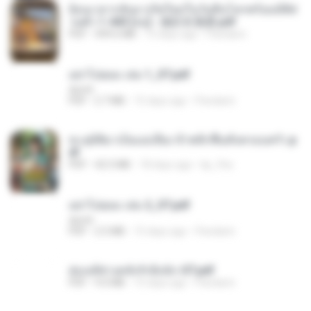
ย้อนเวลากลับมาเกิดใหม่ในวันสิ้นโลกพร้อมมิติส่
วนตัว 1-443 [จบ] - 揍趴长颈鹿.pdf
PDF
499.6 MB
15 days ago
Pandarin
อย่าไปยอม เล่ม 1_ST.pdf
decht
PDF
2.7 MB
15 days ago
Pandarin
ทะลุมิติมาเป็นแม่เลี้ยง ข้าพลิกฟื้นทั้งครอบครัว.p
df
PDF
42.5 MB
18 days ago
kp_fha
อย่าไปยอม เล่ม 2_ST.pdf
decht
PDF
2.5 MB
15 days ago
Pandarin
ฮ่องเต้ช่างคลั่งรักยิ่งนัก-ST.pdf
PDF
9.0 MB
15 days ago
Pandarin