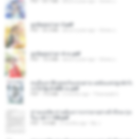
PDF
64.7 MB
about a year ago
ณิชพน แ.
ฮูหยิuสุดป่วuฯ 3.pdf
PDF
65.3 MB
about a year ago
ณิชพน แ.
ฮูหยิuสุดป่วuฯ 4 จบ.pdf
PDF
72.5 MB
about a year ago
ณิชพน แ.
คนอื่นเขาฝึกยุทธกันแทบตาย แต่ฉันแค่ปลูกผักก็เ
ก่งได้ Ep.0-600 จบ.pdf
PDF
19.0 MB
3 months ago
Theerasak G.
ท่านแม่ทัพ ท่านต้องการภรรยาอย่างข้าถึงจะรุ่งเ
รือง ch 1-100.pdf
PDF
4.4 MB
2 months ago
My J.