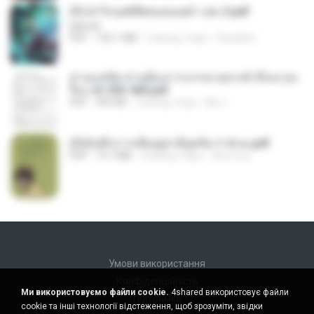
(Y) ฝ่าวิกฤตพิชิตหอคอยดำ เล่ม 3.pdf
BAILIW
PDF
103.1 MB
2 місяці тому
Pandarin
ท่านแม่ทัพ ท่านต้องการภรรยาอย่างข้าถึงจะรุ่งเ
รือง ch 553-560.pdf
PDF
493 KB
2 місяці тому
My J.
(Y)บันทึกการเลี้ยงดูสามียุคหิน 1-4 จบ.pdf
PDF
19.7 MB
4 місяці тому
เลิฟ รักนะ
Умови використання
Конфіденційність
Ми використовуємо файли cookie.
4shared використовує файли
Підтримка
cookie та інші технології відстеження, щоб зрозуміти, звідки