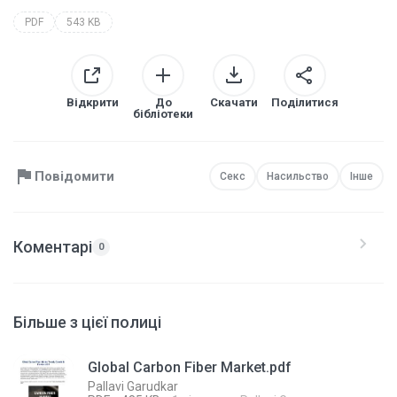
PDF
543 KB
Відкрити
До
Скачати
Поділитися
бібліотеки
Повідомити
Секс
Насильство
Інше
Коментарі
0
Більше з цієї полиці
Global Carbon Fiber Market.pdf
Pallavi Garudkar