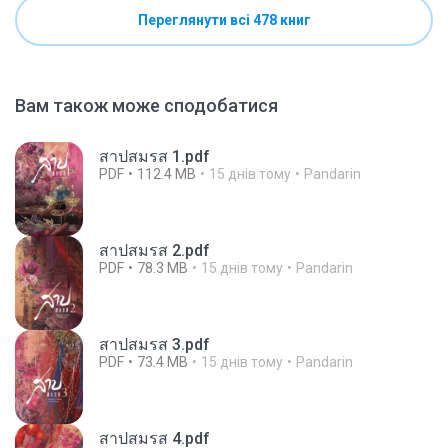
Переглянути всі 478 книг
Вам також може сподобатися
สาปสมรส 1.pdf
PDF
112.4 MB
15 днів тому
Pandarin
สาปสมรส 2.pdf
PDF
78.3 MB
15 днів тому
Pandarin
สาปสมรส 3.pdf
PDF
73.4 MB
15 днів тому
Pandarin
สาปสมรส 4.pdf