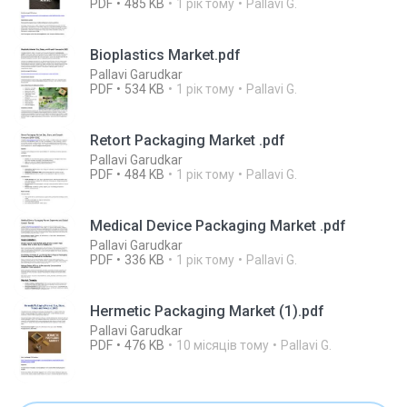
PDF
485 KB
1 рік тому
Pallavi G.
Bioplastics Market.pdf
Pallavi Garudkar
PDF
534 KB
1 рік тому
Pallavi G.
Retort Packaging Market .pdf
Pallavi Garudkar
PDF
484 KB
1 рік тому
Pallavi G.
Medical Device Packaging Market .pdf
Pallavi Garudkar
PDF
336 KB
1 рік тому
Pallavi G.
Hermetic Packaging Market (1).pdf
Pallavi Garudkar
PDF
476 KB
10 місяців тому
Pallavi G.