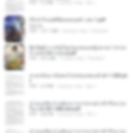
PDF
5.2 MB
2 місяці тому
My J.
(Y) ฝ่าวิกฤตพิชิตหอคอยดำ เล่ม 1.pdf
BAILIW
PDF
101.1 MB
2 місяці тому
Pandarin
[A Chu] การเกิดใหม่ของหมอหญิงเทวดา l ชายา
ท่านอ๋องปีศาจ [จบ].pdf
PDF
35.5 MB
15 днів тому
Pandarin
หวนกลับมาเป็นคนโปรดของฮ่องเต้ ch 1-200.pd
f
PDF
6.4 MB
2 місяці тому
My J.
ท่านแม่ทัพ ท่านต้องการภรรยาอย่างข้าถึงจะรุ่งเ
รือง ch 561-568 end.pdf
PDF
502 KB
2 місяці тому
My J.
ท่านแม่ทัพ ท่านต้องการภรรยาอย่างข้าถึงจะรุ่งเ