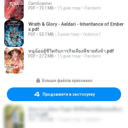
CamScanner
PDF
73.1 MB
15 днів тому
Pandarin
Wrath & Glory - Aeldari - Inheritance of Ember
s.pdf
PDF
53.7 MB
2 роки тому
federico f
หนูน้อยสู้ชีวิตกับภารกิจเลี้ยงพี่ชายทั้งห้า.pdf
PDF
27.2 MB
15 днів тому
Pandarin
Більше файлів приховано
Продовжити в застосунку
ย้อนเวลากลับมาในยุค 70 ชีวิตครั้งนี้ฉันขอเลือกเ
อง จบ.pdf
PDF
32.8 MB
15 днів тому
Pandarin