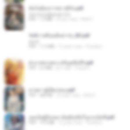
ฉันไม่ต้องการพร สุจิรัน.pdf
tanmobza@gmail.com
PDF
1.4 MB
24 дні тому
Mob K.
รัตติกาลพิรุณสิบสารท_RZ.pdf
decht
PDF
11.5 MB
15 днів тому
Pandarin
ฝ่าบาททรงพระเจริญหมื่นปี1.pdf
PDF
6.4 MB
рік тому
Orasa K.
ม่ายสาวผู้เปียกปอน.pdf
PDF
684 KB
26 днів тому
Mob K.
เธอเป็นผู้รับเหมาอันดับหนึ่งในแกแล็คซี่.pdf
PDF
19.9 MB
15 днів тому
Pandarin