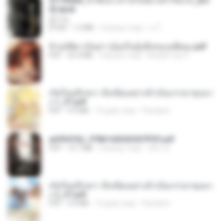
3f1f85b8_ข้าคือนางร้ายในนิยายจำกัดเรท_[En
d].epub
君子生
EPUB
1.3 MB
3 місяці тому
เจ โ.
ข้ามมิติมาเป็นสาวน้อยในอุ้งมือของอดีตลุง.pdf
PDF
25.4 MB
3 місяці тому
Reader Lily O.
เกิดใหม่อีกครา อี๋เหนียงอย่างข้าเป็นภรรยาขุนนา
ง 1_ST.pdf
PDF
4.9 MB
15 днів тому
Pandarin
a6994762_9786160043507PDF.pdf
PDF
15.7 MB
3 місяці тому
อริยา ด.
เกิดใหม่อีกครา อี๋เหนียงอย่างข้าเป็นภรรยาขุนนา
ง 2_ST.pdf
PDF
4.9 MB
15 днів тому
Pandarin