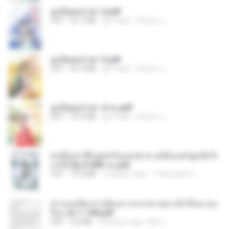
ฮูหยิuสุดป่วuฯ 2.pdf
PDF
64.7 MB
рік тому
ณิชพน แ.
ฮูหยิuสุดป่วuฯ 3.pdf
PDF
65.3 MB
рік тому
ณิชพน แ.
ฮูหยิuสุดป่วuฯ 4 จบ.pdf
PDF
72.5 MB
рік тому
ณิชพน แ.
คนอื่นเขาฝึกยุทธกันแทบตาย แต่ฉันแค่ปลูกผักก็เ
ก่งได้ Ep.0-600 จบ.pdf
PDF
19.0 MB
3 місяці тому
Theerasak G.
ท่านแม่ทัพ ท่านต้องการภรรยาอย่างข้าถึงจะรุ่งเ
รือง ch 1-100.pdf
PDF
4.4 MB
2 місяці тому
My J.