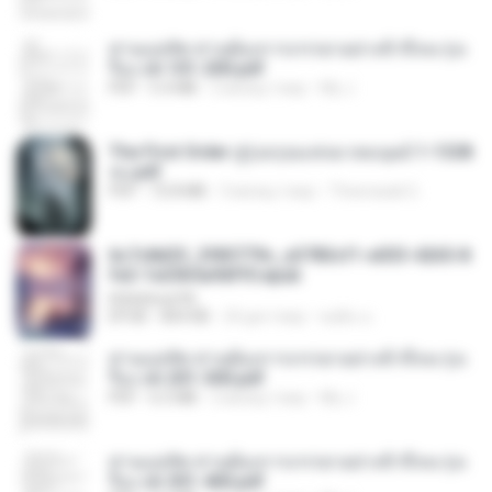
ท่านแม่ทัพ ท่านต้องการภรรยาอย่างข้าถึงจะรุ่งเ
รือง ch 101-200.pdf
PDF
5.4 MB
2 місяці тому
My J.
The First Order สู่รุ่งอรุณแห่งมวลมนุษย์ 1-1328
จบ.pdf
PDF
72.8 MB
3 місяці тому
Theerasak G.
6c7c8d33_3f85779c_e3783cf1-e033-4265-8
fe2-1e23b5a9dff0.epub
littlebbear96
EPUB
804 KB
24 дні тому
ทอฝัน ม.
ท่านแม่ทัพ ท่านต้องการภรรยาอย่างข้าถึงจะรุ่งเ
รือง ch 201-300.pdf
PDF
6.5 MB
2 місяці тому
My J.
ท่านแม่ทัพ ท่านต้องการภรรยาอย่างข้าถึงจะรุ่งเ
รือง ch 301-400.pdf