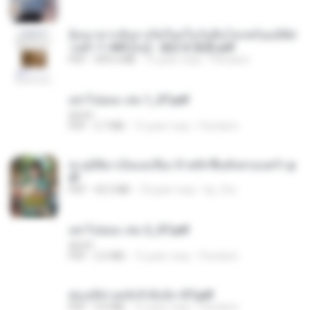
ย้อนเวลากลับมาเกิดใหม่ในวันสิ้นโลกพร้อมมิติส่
วนตัว 1-443 [จบ] - 揍趴长颈鹿.pdf
PDF
499.6 MB
15 днів тому
Pandarin
อย่าไปยอม เล่ม 1_ST.pdf
decht
PDF
2.7 MB
15 днів тому
Pandarin
ทะลุมิติมาเป็นแม่เลี้ยง ข้าพลิกฟื้นทั้งครอบครัว.p
df
PDF
42.5 MB
18 днів тому
kp_fha
อย่าไปยอม เล่ม 2_ST.pdf
decht
PDF
2.5 MB
15 днів тому
Pandarin
ฮ่องเต้ช่างคลั่งรักยิ่งนัก-ST.pdf
PDF
9.0 MB
15 днів тому
Pandarin