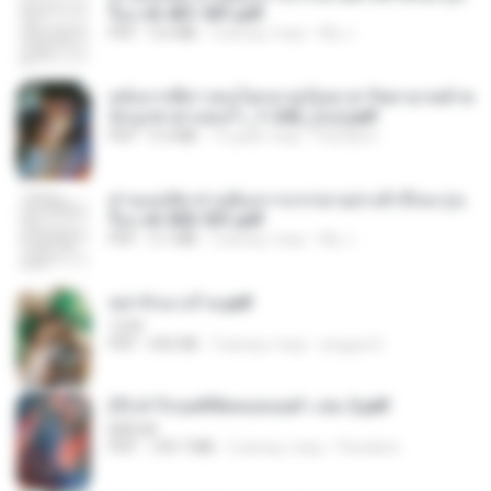
รือง ch 401-501.pdf
PDF
3.6 MB
2 місяці тому
My J.
หลังจากพี่สาวคนโตกลายเป็นทาส รัชทายาทตำห
นักบูรพาตาแดงก่ำ_1-242_(จบ).pdf
PDF
9.3 MB
15 днів тому
Pandarin
ท่านแม่ทัพ ท่านต้องการภรรยาอย่างข้าถึงจะรุ่งเ
รือง ch 502-551.pdf
PDF
3.1 MB
2 місяці тому
My J.
หย่ารักนางร้าย.pdf
1234
PDF
692 KB
3 місяці тому
yingyai S.
(Y) ฝ่าวิกฤตพิชิตหอคอยดำ เล่ม 2.pdf
BAILIW
PDF
109.7 MB
2 місяці тому
Pandarin