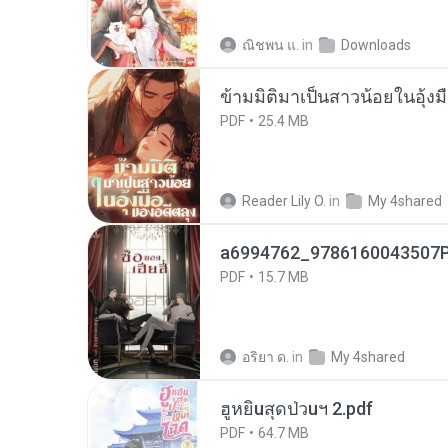
ณิชพน แ.
in
Downloads
ข้ามมิติมาเป็นสาวน้อยในอุ้งม
PDF
25.4 MB
Reader Lily O.
in
My 4shared
a6994762_9786160043507P
PDF
15.7 MB
อริยา ด.
in
My 4shared
ฮูหยิuสุดป่วuฯ 2.pdf
PDF
64.7 MB