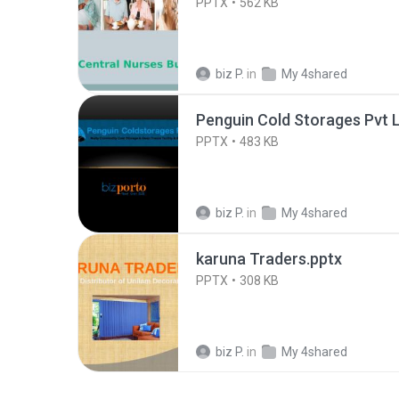
PPTX
562 KB
biz P.
in
My 4shared
Penguin Cold Storages Pvt L
PPTX
483 KB
biz P.
in
My 4shared
karuna Traders.pptx
PPTX
308 KB
biz P.
in
My 4shared