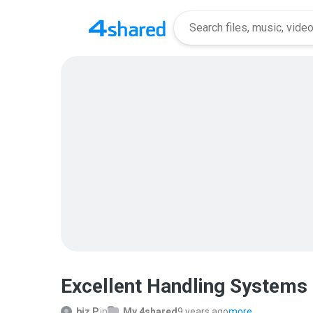
Excellent Handling Systems 
biz P.
in
My 4shared
9 years ago
more...