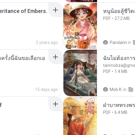
heritance of Embers.
หนูน้อยสู้ชีวิ
PDF
27.2 MB
2 years ago
Pandarin
in
ครั้งนี้ฉันขอเลือกเอ
ฉันไม่ต้องการ
tanmobza@gmai
PDF
1.4 MB
15 days ago
Mob K.
in
f
ฝ่าบาททรงพระ
PDF
6.4 MB