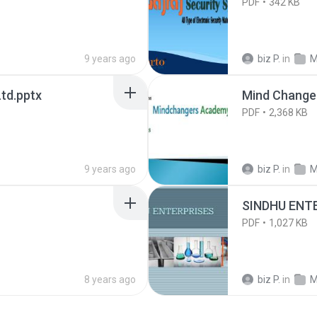
PDF
342 KB
9 years ago
biz P.
in
M
td.pptx
Mind Change
PDF
2,368 KB
9 years ago
biz P.
in
M
SINDHU ENTE
PDF
1,027 KB
8 years ago
biz P.
in
M