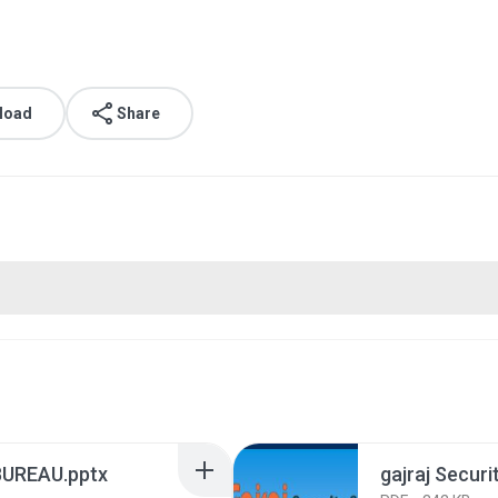
load
Share
UREAU.pptx
gajraj Securi