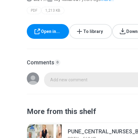
PDF
1,213 KB
Open in...
To library
Down
Comments
0
Add new comment
More from this shelf
PUNE_CENTRAL_NURSES_B