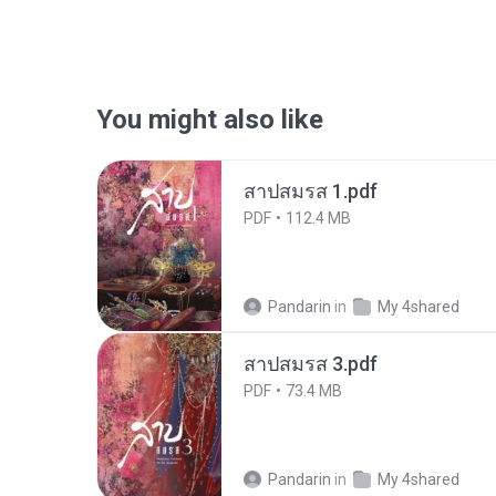
You might also like
สาปสมรส 1.pdf
PDF
112.4 MB
Pandarin
in
My 4shared
สาปสมรส 3.pdf
PDF
73.4 MB
Pandarin
in
My 4shared