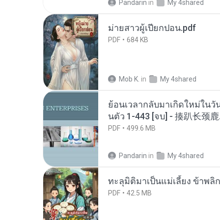
Pandarin
in
My 4shared
ม่ายสาวผู้เปียกปอน.pdf
PDF
684 KB
Mob K.
in
My 4shared
ย้อนเวลากลับมาเกิดใหม่ในวัน
นตัว 1-443 [จบ] - 揍趴长颈鹿
PDF
499.6 MB
Pandarin
in
My 4shared
ทะลุมิติมาเป็นแม่เลี้ยง ข้าพลิ
PDF
42.5 MB