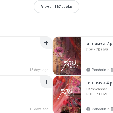
View all 167 books
สาปสมรส 2.p
PDF
78.3 MB
15 days ago
Pandarin
in
สาปสมรส 4.p
CamScanner
PDF
73.1 MB
15 days ago
Pandarin
in