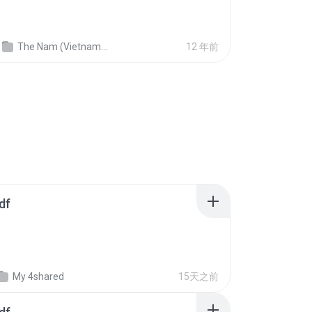
The Nam (Vietnam War comic)
12 年前
df
My 4shared
15天之前