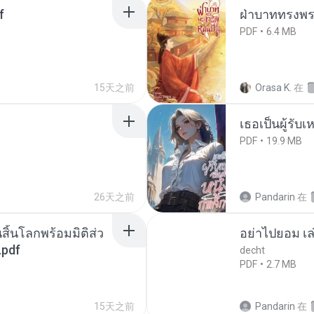
f
ฝ่าบาททรงพระ
PDF
6.4 MB
15天之前
Orasa K.
在
เธอเป็นผู้รับ
PDF
19.9 MB
26天之前
Pandarin
在
สิ้นโลกพร้อมมิติส่ว
อย่าไปยอม เล
.pdf
decht
PDF
2.7 MB
15天之前
Pandarin
在