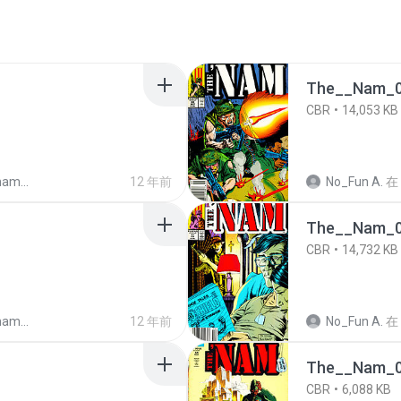
The__Nam_0
CBR
14,053 KB
comic)
12 年前
No_Fun A.
在
The__Nam_0
CBR
14,732 KB
comic)
12 年前
No_Fun A.
在
The__Nam_0
CBR
6,088 KB