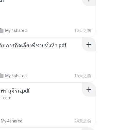
df
My 4shared
15天之前
ตกับภารกิจเลี้ยงพี่ชายทั้งห้า.pdf
My 4shared
15天之前
พร สุจิรัน.pdf
l.com
My 4shared
24天之前