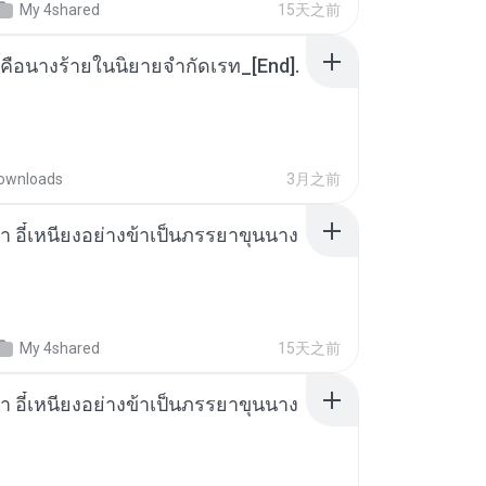
My 4shared
15天之前
คือนางร้ายในนิยายจำกัดเรท_[End].
ownloads
3月之前
า อี๋เหนียงอย่างข้าเป็นภรรยาขุนนาง
My 4shared
15天之前
า อี๋เหนียงอย่างข้าเป็นภรรยาขุนนาง