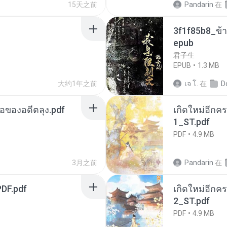
15天之前
Pandarin
在
3f1f85b8_ข้า
epub
君子生
EPUB
1.3 MB
大约1年之前
เจ โ.
在
D
ือของอดีตลุง.pdf
เกิดใหม่อีกคร
1_ST.pdf
PDF
4.9 MB
3月之前
Pandarin
在
DF.pdf
เกิดใหม่อีกคร
2_ST.pdf
PDF
4.9 MB