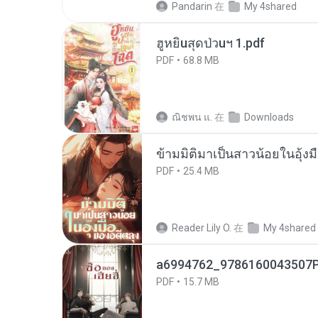
Pandarin
在
My 4shared
ฮูหยิuสุดป่วuฯ 1.pdf
PDF
68.8 MB
ณิชพน แ.
在
Downloads
ข้ามมิติมาเป็นสาวน้อยในอุ้งม
PDF
25.4 MB
Reader Lily O.
在
My 4shared
a6994762_9786160043507P
PDF
15.7 MB