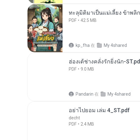
ทะลุมิติมาเป็นแม่เลี้ยง ข้าพลิ
PDF
42.5 MB
kp_fha
在
My 4shared
ฮ่องเต้ช่างคลั่งรักยิ่งนัก-ST.pd
PDF
9.0 MB
Pandarin
在
My 4shared
อย่าไปยอม เล่ม 4_ST.pdf
decht
PDF
2.4 MB