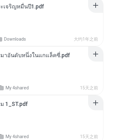
เจริญหมื่นปี1.pdf
Downloads
大约1年之前
เหมาอันดับหนึ่งในแกแล็คซี่.pdf
My 4shared
15天之前
่ม 1_ST.pdf
My 4shared
15天之前