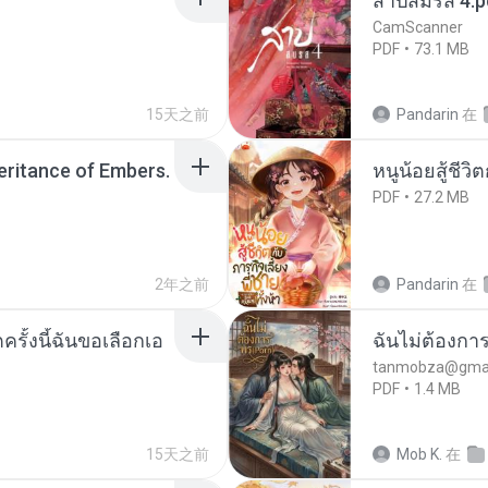
สาปสมรส 4.p
CamScanner
PDF
73.1 MB
15天之前
Pandarin
在
heritance of Embers.
หนูน้อยสู้ชีวิ
PDF
27.2 MB
2年之前
Pandarin
在
ครั้งนี้ฉันขอเลือกเอ
ฉันไม่ต้องการ
tanmobza@gmai
PDF
1.4 MB
15天之前
Mob K.
在