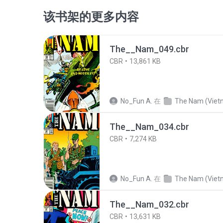
该书架的更多内容
The__Nam_049.cbr
CBR
13,861 KB
No_Fun A.
在
The Nam (Vietnam War 
The__Nam_034.cbr
CBR
7,274 KB
No_Fun A.
在
The Nam (Vietnam War 
The__Nam_032.cbr
CBR
13,631 KB