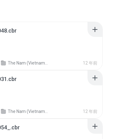
48.cbr
The Nam (Vietnam War comic)
12 年前
31.cbr
The Nam (Vietnam War comic)
12 年前
54_.cbr