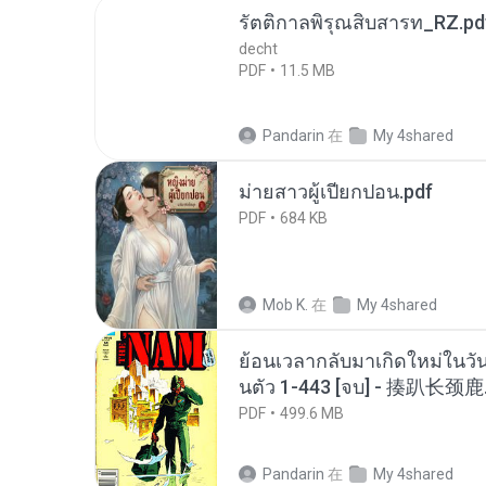
รัตติกาลพิรุณสิบสารท_RZ.pd
decht
PDF
11.5 MB
Pandarin
在
My 4shared
ม่ายสาวผู้เปียกปอน.pdf
PDF
684 KB
Mob K.
在
My 4shared
ย้อนเวลากลับมาเกิดใหม่ในวัน
นตัว 1-443 [จบ] - 揍趴长颈鹿
PDF
499.6 MB
Pandarin
在
My 4shared