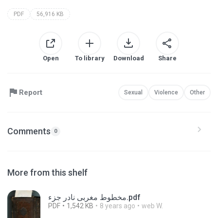
PDF
56,916 KB
Open
To library
Download
Share
Report
Sexual
Violence
Other
Comments
0
More from this shelf
مخطوط مغربى نادر جزء.pdf
PDF
1,542 KB
8 years ago
web W.