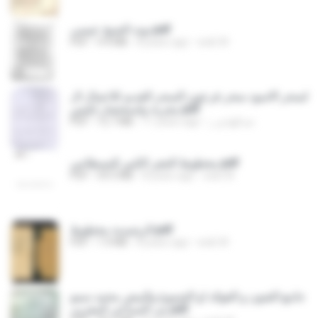
نوته الشيخ عيسى.pdf
PDF
9.4 MB
8 years ago
web W.
السحر الاسود سحر فرعون السحر القديم للاعمال ال
مجربة واستحضار ابليس.pdf
PDF
12.7 MB
11 years ago
عبدالهادي ز.
مخطوط الجفر الكبير للبسطامي.pdf
PDF
59.5 MB
8 years ago
web W.
الرشيدية مخطوط.pdf
PDF
1.9 MB
8 years ago
web W.
جامع الفنون و الفوائد او الشموع والبيض محمد سمو
مى السباعى المغربى.pdf