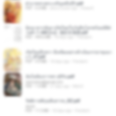
ฝ่าบาททรงพระเจริญหมื่นปี1.pdf
PDF
6.4 MB
about a year ago
Orasa K.
ย้อนเวลากลับมาเกิดใหม่ในวันสิ้นโลกพร้อมมิติส่
วนตัว 1-443 [จบ] - 揍趴长颈鹿.pdf
PDF
499.6 MB
18 days ago
Pandarin
เกิดใหม่อีกครา อี๋เหนียงอย่างข้าเป็นภรรยาขุนนา
ง 1_ST.pdf
PDF
4.9 MB
18 days ago
Pandarin
ฉันไม่ต้องการพร สุจิรัน.pdf
tanmobza@gmail.com
PDF
1.4 MB
27 days ago
Mob K.
รัตติกาลพิรุณสิบสารท_RZ.pdf
decht
PDF
11.5 MB
18 days ago
Pandarin