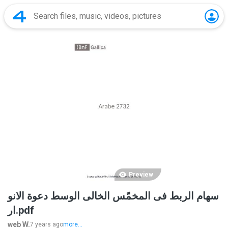
Preview
سهام الربط فى المخمّس الخالى الوسط دعوة الانو
ار.pdf
web W.
7 years ago
more...