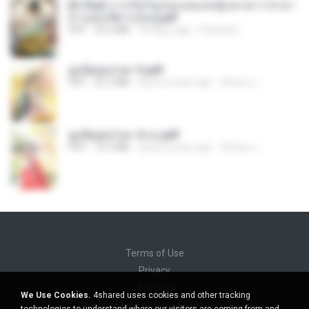
[A Chu] การเกิดใหม่ของหมอหญิงเทวดา l ชายา
ท่านอ๋องปีศาจ [จบ].pdf
PDF
35.5 MB
18 days ago
Pandarin
ฮูหยิuสุดป่วuฯ 3.pdf
PDF
65.3 MB
about a year ago
ณิชพน แ.
ฮูหยิuสุดป่วuฯ 4 จบ.pdf
PDF
72.5 MB
about a year ago
ณิชพน แ.
Terms of Use
Privacy
Support
We Use Cookies.
4shared uses cookies and other tracking
Do not sell my personal information