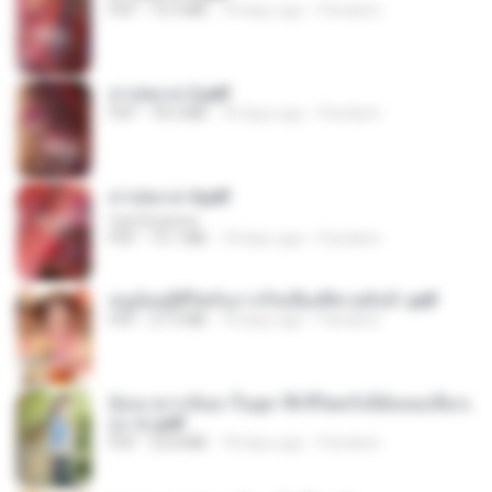
PDF
73.4 MB
18 days ago
Pandarin
สาปสมรส 2.pdf
PDF
78.3 MB
18 days ago
Pandarin
สาปสมรส 4.pdf
CamScanner
PDF
73.1 MB
18 days ago
Pandarin
หนูน้อยสู้ชีวิตกับภารกิจเลี้ยงพี่ชายทั้งห้า.pdf
PDF
27.2 MB
18 days ago
Pandarin
ย้อนเวลากลับมาในยุค 70 ชีวิตครั้งนี้ฉันขอเลือกเ
อง จบ.pdf
PDF
32.8 MB
18 days ago
Pandarin