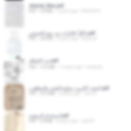
shared_files.pdf
PDF
5.8 MB
5 years ago
Kehinde N.
دَلاَئِلُ الخَيْراتِ ورد يومِ الخميسِ.pdf
PDF
423 KB
3 years ago
Alawy A.
سر الاوفاق.pdf
PDF
12.9 MB
11 years ago
mishal A.
كشف الكروب وبلوغ القصد والمطلوب.pdf
PDF
32.2 MB
8 years ago
web W.
استخدام البرهتيه.pdf
PDF
4.8 MB
8 years ago
web W.