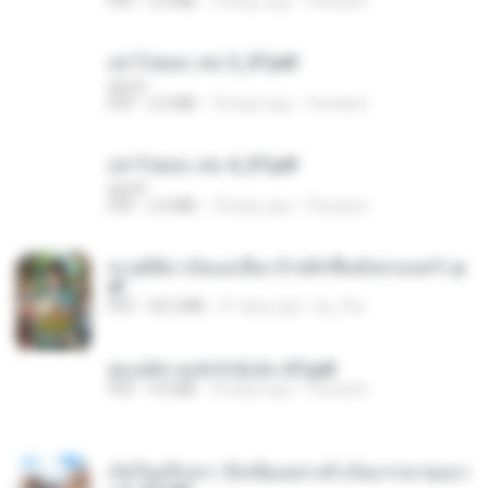
PDF
2.4 MB
18 days ago
Pandarin
อย่าไปยอม เล่ม 3_ST.pdf
decht
PDF
2.5 MB
18 days ago
Pandarin
อย่าไปยอม เล่ม 4_ST.pdf
decht
PDF
2.4 MB
18 days ago
Pandarin
ทะลุมิติมาเป็นแม่เลี้ยง ข้าพลิกฟื้นทั้งครอบครัว.p
df
PDF
42.5 MB
21 days ago
kp_fha
ฮ่องเต้ช่างคลั่งรักยิ่งนัก-ST.pdf
PDF
9.0 MB
18 days ago
Pandarin
เกิดใหม่อีกครา อี๋เหนียงอย่างข้าเป็นภรรยาขุนนา