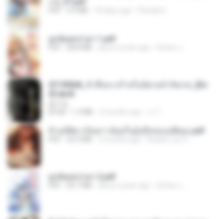
ง 2_ST.pdf
PDF
4.9 MB
18 days ago
Pandarin
ฮูหยิuสุดป่วuฯ 1.pdf
PDF
68.8 MB
about a year ago
ณิชพน แ.
3f1f85b8_ข้าคือนางร้ายในนิยายจำกัดเรท_[En
d].epub
君子生
EPUB
1.3 MB
3 months ago
เจ โ.
ข้ามมิติมาเป็นสาวน้อยในอุ้งมือของอดีตลุง.pdf
PDF
25.4 MB
3 months ago
Reader Lily O.
ฮูหยิuสุดป่วuฯ 2.pdf
PDF
64.7 MB
about a year ago
ณิชพน แ.