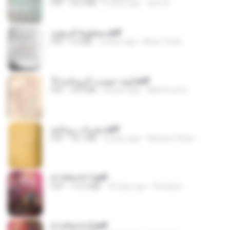
PDF
30.2 MB
8 years ago
web W.
مخطوط البرهتيه.pdf
PDF
3.9 MB
2 years ago
Moaz Tarek
نوته جوست الروحانية (1).pdf
PDF
33.9 MB
8 years ago
Mahmoud G.
مجربات روحانية.pdf
PDF
18.1 MB
5 years ago
Waseem Khan :.
สาปสมรส 1.pdf
PDF
112.4 MB
18 days ago
Pandarin
สาปสมรส 3.pdf