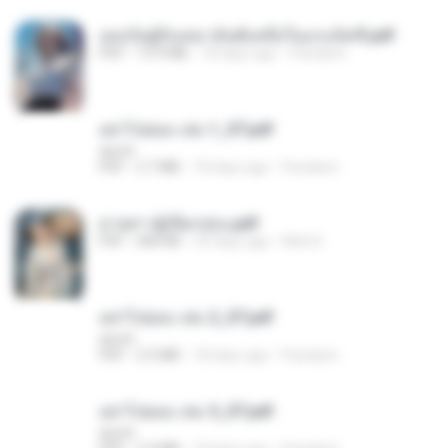
เธอเป็นผู้รับเหมาอันดับหนึ่งในแกแล็คซี่.pdf
PDF
19.9 MB
18 days ago
Pandarin
อย่าไปยอม เล่ม 1_ST.pdf
decht
PDF
2.7 MB
18 days ago
Pandarin
ม่ายสาวผู้เปียกปอน.pdf
PDF
684 KB
29 days ago
Mob K.
อย่าไปยอม เล่ม 2_ST.pdf
decht
PDF
2.5 MB
18 days ago
Pandarin
อย่าไปยอม เล่ม 5_ST.pdf
decht