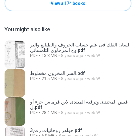
View all 74 books
You might also like
لسان الفلك فى علم حساب الحروف والطبايع والبر
وج المرجاوى التلمسانى.pdf
PDF
13.3 MB
8 years ago
web W.
السر المخزون مخطوط.pdf
PDF
21.5 MB
8 years ago
web W.
قبس المجتدى وترقية المبتدى لابن قرماس جزء أو
ل.pdf
PDF
28.4 MB
8 years ago
web W.
جواهر روحانيات رقم3.pdf
PDF
6.0 MB
8 years ago
web W.