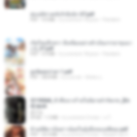
ฮ่องเต้ช่างคลั่งรักยิ่งนัก-ST.pdf
PDF
9.0 MB
il y a environ 18 jours
Pandarin
เกิดใหม่อีกครา อี๋เหนียงอย่างข้าเป็นภรรยาขุนนา
ง 2_ST.pdf
PDF
4.9 MB
il y a environ 18 jours
Pandarin
ฮูหยิuสุดป่วuฯ 1.pdf
PDF
68.8 MB
il y a un an
ณิชพน แ.
3f1f85b8_ข้าคือนางร้ายในนิยายจำกัดเรท_[En
d].epub
君子生
EPUB
1.3 MB
il y a environ 3 mois
เจ โ.
ข้ามมิติมาเป็นสาวน้อยในอุ้งมือของอดีตลุง.pdf
PDF
25.4 MB
il y a environ 3 mois
Reader Lily O.