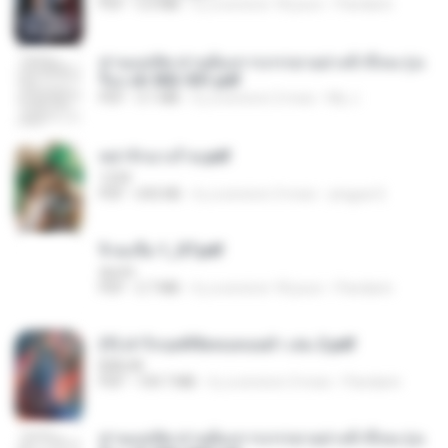
PDF
5.6 MB
il y a environ 18 jours
Pandarin
ท่านแม่ทัพ ท่านต้องการภรรยาอย่างข้าถึงจะรุ่งเ
รือง ch 502-551.pdf
PDF
3.1 MB
il y a environ 2 mois
My J.
หย่ารักนางร้าย.pdf
1234
PDF
692 KB
il y a environ 3 mois
yingyai S.
จิ่วฉงจื่อ 1_ST.pdf
decht
PDF
2.7 MB
il y a environ 18 jours
Pandarin
(Y) ฝ่าวิกฤตพิชิตหอคอยดำ เล่ม 2.pdf
BAILIW
PDF
109.7 MB
il y a environ 3 mois
Pandarin
ท่านแม่ทัพ ท่านต้องการภรรยาอย่างข้าถึงจะรุ่งเ