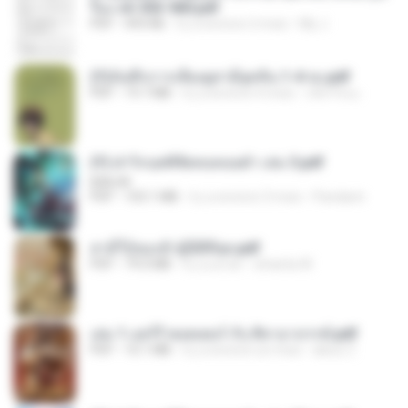
รือง ch 553-560.pdf
PDF
493 KB
il y a environ 2 mois
My J.
(Y)บันทึกการเลี้ยงดูสามียุคหิน 1-4 จบ.pdf
PDF
19.7 MB
il y a environ 4 mois
เลิฟ รักนะ
(Y) ฝ่าวิกฤตพิชิตหอคอยดำ เล่ม 3.pdf
BAILIW
PDF
103.1 MB
il y a environ 3 mois
Pandarin
สามีใบ้ของข้าผู้นี้ดีที่สุด.pdf
PDF
79.0 MB
il y a un an
whanta W.
เล่ม 1 แฮร์รี่ พอตเตอร์ กับ ศิลาอาถรรพ์.pdf
PDF
10.1 MB
il y a environ un mois
alexz Z.