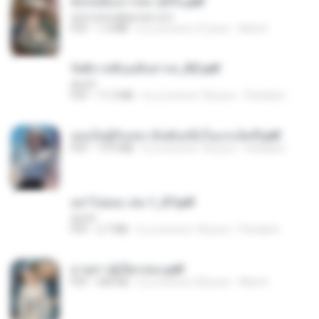
ฉันไม่ต้องการพร สุจิรัน.pdf
tanmobza@gmail.com
PDF
1.4 MB
il y a environ 27 jours
Mob K.
รัตติกาลพิรุณสิบสารท_RZ.pdf
decht
PDF
11.5 MB
il y a environ 18 jours
Pandarin
เธอเป็นผู้รับเหมาอันดับหนึ่งในแกแล็คซี่.pdf
PDF
19.9 MB
il y a environ 18 jours
Pandarin
อย่าไปยอม เล่ม 1_ST.pdf
decht
PDF
2.7 MB
il y a environ 18 jours
Pandarin
ม่ายสาวผู้เปียกปอน.pdf
PDF
684 KB
il y a environ 28 jours
Mob K.