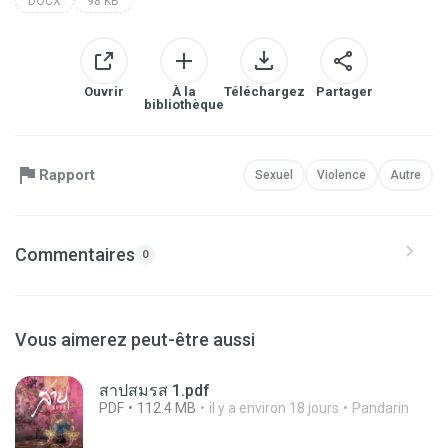
DOCX
98 KB
Ouvrir
À la
Téléchargez
Partager
bibliothèque
Rapport
Sexuel
Violence
Autre
Commentaires
0
Vous aimerez peut-être aussi
สาปสมรส 1.pdf
PDF
112.4 MB
il y a environ 18 jours
Pandarin