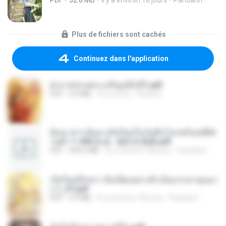
Plus de fichiers sont cachés
Continuez dans l'application
ฝ่าบาททรงพระเจริญหมื่นปี1.pdf
PDF
6.4 MB
il y a un an
Orasa K.
ย้อนเวลากลับมาเกิดใหม่ในวันสิ้นโลกพร้อมมิติส่
วนตัว 1-443 [จบ] - 揍趴长颈鹿.pdf
PDF
499.6 MB
il y a environ 18 jours
Pandarin
เกิดใหม่อีกครา อี๋เหนียงอย่างข้าเป็นภรรยาขุนนา
ง 1_ST.pdf
PDF
4.9 MB
il y a environ 18 jours
Pandarin