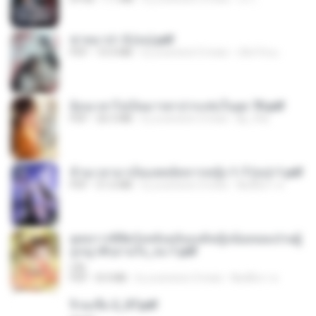
ฆ่าหมาป่า 5 (จบ).pdf
PDF
10.4 MB
il y a environ 5 mois
เลิฟ รักนะ
ย้อนเวลาไปเป็นมารดาปากแซ่บในยุค 70.pdf
PDF
26.5 MB
il y a environ 3 mois
kp_fha
ข้ามเวลามาเป็นแพทย์ทหารหญิง 1-7 (จบ)-1.pdf
PDF
51.6 MB
il y a environ 3 mois
พิมพ์นิภา ส.
ยุทธการพิชิตวังหลังฉบับองค์หญิงน้อยจอมป่วนผู้
ถูกญาติๆอ่านใจ_จบ-1.pdf
Lilly
PDF
8.4 MB
il y a environ 3 mois
พิมพ์นิภา ส.
จิ่วฉงจื่อ 2_ST.pdf