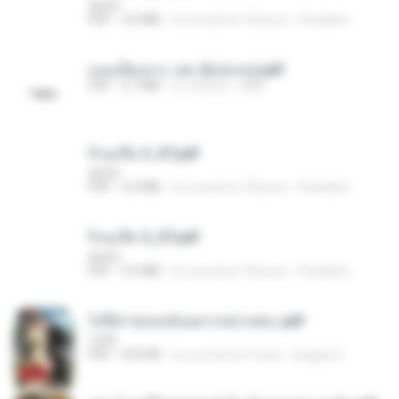
decht
PDF
3.0 MB
il y a environ 18 jours
Pandarin
แนบเนื้อเทวะ เล่ม 2(เล่มจบ).pdf
PDF
3.7 MB
il y a 8 ans
ANK
จิ่วฉงจื่อ 3_ST.pdf
decht
PDF
3.4 MB
il y a environ 18 jours
Pandarin
จิ่วฉงจื่อ 5_ST.pdf
decht
PDF
5.0 MB
il y a environ 18 jours
Pandarin
ไท่จื่อ! หม่อมฉันอยากหย่าเพคะ.pdf
1234
PDF
633 KB
il y a environ 3 mois
yingyai S.