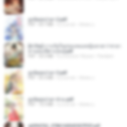
ฮูหยิuสุดป่วuฯ 2.pdf
PDF
64.7 MB
il y a un an
ณิชพน แ.
[A Chu] การเกิดใหม่ของหมอหญิงเทวดา l ชายา
ท่านอ๋องปีศาจ [จบ].pdf
PDF
35.5 MB
il y a environ 18 jours
Pandarin
ฮูหยิuสุดป่วuฯ 3.pdf
PDF
65.3 MB
il y a un an
ณิชพน แ.
ฮูหยิuสุดป่วuฯ 4 จบ.pdf
PDF
72.5 MB
il y a un an
ณิชพน แ.
a6994762_9786160043507PDF.pdf