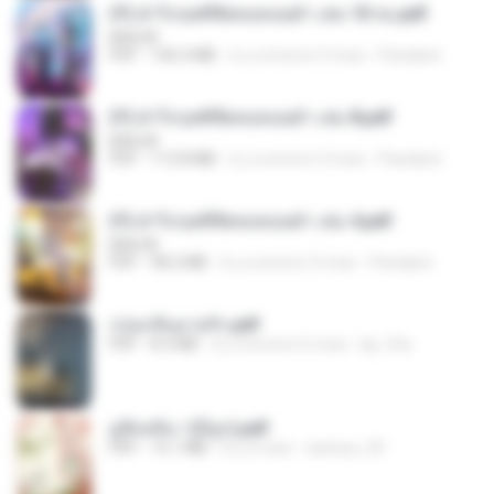
(Y) ฝ่าวิกฤตพิชิตหอคอยดำ เล่ม 10 จบ.pdf
BAILIW
PDF
106.4 MB
il y a environ 3 mois
Pandarin
(Y) ฝ่าวิกฤตพิชิตหอคอยดำ เล่ม 8.pdf
BAILIW
PDF
113.8 MB
il y a environ 3 mois
Pandarin
(Y) ฝ่าวิกฤตพิชิตหอคอยดำ เล่ม 4.pdf
BAILIW
PDF
98.2 MB
il y a environ 3 mois
Pandarin
กรุ่นกลิ่นอายรัก.pdf
PDF
8.3 MB
il y a environ 6 mois
kp_fha
มู่ชิงหลิง✅(มีลูก).pdf
PDF
15.1 MB
il y a 4 ans
sarinya_29