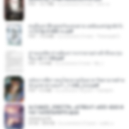
PDF
15.7 MB
il y a environ 3 mois
อริยา ด.
คนอื่นเขาฝึกยุทธกันแทบตาย แต่ฉันแค่ปลูกผักก็เ
ก่งได้ Ep.0-600 จบ.pdf
PDF
19.0 MB
il y a environ 3 mois
Theerasak G.
ท่านแม่ทัพ ท่านต้องการภรรยาอย่างข้าถึงจะรุ่งเ
รือง ch 1-100.pdf
PDF
4.4 MB
il y a environ 2 mois
My J.
หลังจากพี่สาวคนโตกลายเป็นทาส รัชทายาทตำห
นักบูรพาตาแดงก่ำ_1-242_(จบ).pdf
PDF
9.3 MB
il y a environ 18 jours
Pandarin
6c7c8d33_3f85779c_e3783cf1-e033-4265-8
fe2-1e23b5a9dff0.epub
littlebbear96
EPUB
804 KB
il y a environ 27 jours
ทอฝัน ม.