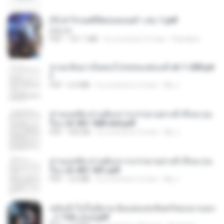
(Y) ฝ่าวิกฤตพิชิตหอคอยดำ เล่ม 1.pdf
BAILIW
PDF
101.1 MB
il y a environ 3 mois
Pandarin
หวนกลับมาเป็นคนโปรดของฮ่องเต้ ch 1-200.pd
f
PDF
6.4 MB
il y a environ 2 mois
My J.
ท่านแม่ทัพ ท่านต้องการภรรยาอย่างข้าถึงจะรุ่งเ
รือง ch 561-568 end.pdf
PDF
502 KB
il y a environ 2 mois
My J.
ท่านแม่ทัพ ท่านต้องการภรรยาอย่างข้าถึงจะรุ่งเ
รือง ch 401-501.pdf
PDF
3.6 MB
il y a environ 2 mois
My J.
หลังเข้าไปในนิยาย ฉันแย่งแสงจันทร์ของนางเอก
_1-154_(จบ).pdf