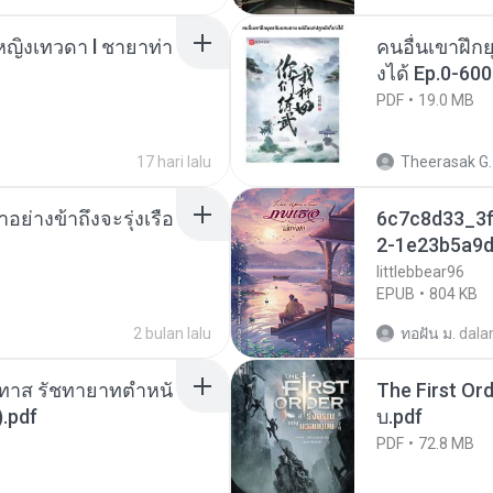
ญิงเทวดา l ชายาท่า
คนอื่นเขาฝึกย
งได้ Ep.0-600
PDF
19.0 MB
17 hari lalu
Theerasak G.
ย่างข้าถึงจะรุ่งเรือ
6c7c8d33_3f
2-1e23b5a9d
littlebbear96
EPUB
804 KB
2 bulan lalu
ทอฝัน ม.
dal
นทาส รัชทายาทตำหนั
The First Ord
.pdf
บ.pdf
PDF
72.8 MB