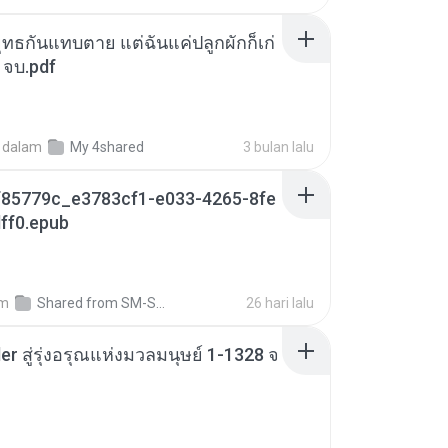
ุทธกันแทบตาย แต่ฉันแค่ปลูกผักก็เก่
 จบ.pdf
dalam
My 4shared
3 bulan lalu
85779c_e3783cf1-e033-4265-8fe
ff0.epub
am
Shared from SM-S721B
26 hari lalu
er สู่รุ่งอรุณแห่งมวลมนุษย์ 1-1328 จ