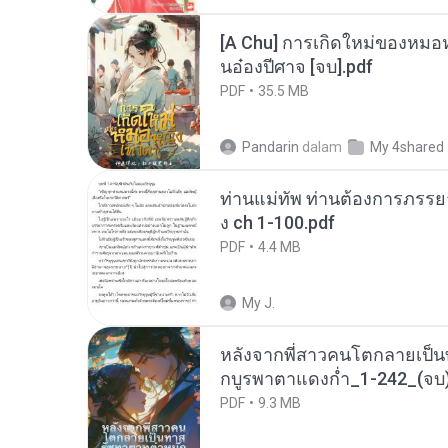
[A Chu] การเกิดใหม่ของหมอห
นอ๋องปีศาจ [จบ].pdf
PDF
35.5 MB
Pandarin
dalam
My 4shared
ท่านแม่ทัพ ท่านต้องการภรรยาอ
ง ch 1-100.pdf
PDF
4.4 MB
My J.
หลังจากพี่สาวคนโตกลายเป็
กบูรพาตาแดงก่ำ_1-242_(จบ)
PDF
9.3 MB