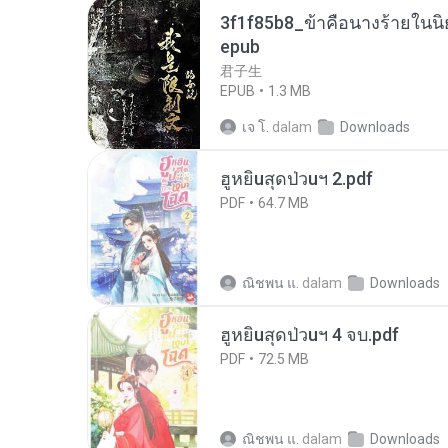
3f1f85b8_ข้าคือนางร้ายในนิ
epub
君子生
EPUB
1.3 MB
เจ โ.
dalam
Downloads
ฮูหยิuสุดป่วuฯ 2.pdf
PDF
64.7 MB
ณิชพน แ.
dalam
Downloads
ฮูหยิuสุดป่วuฯ 4 จบ.pdf
PDF
72.5 MB
ณิชพน แ.
dalam
Downloads