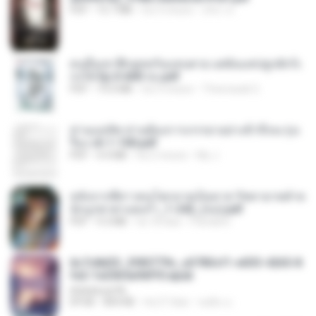
PDF
15.7 MB
há 3 meses
อริยา ด.
คนอื่นเขาฝึกยุทธกันแทบตาย แต่ฉันแค่ปลูกผักก็เ
ก่งได้ Ep.0-600 จบ.pdf
PDF
19.0 MB
há 3 meses
Theerasak G.
ท่านแม่ทัพ ท่านต้องการภรรยาอย่างข้าถึงจะรุ่งเ
รือง ch 1-100.pdf
PDF
4.4 MB
há 2 meses
My J.
หลังจากพี่สาวคนโตกลายเป็นทาส รัชทายาทตำห
นักบูรพาตาแดงก่ำ_1-242_(จบ).pdf
PDF
9.3 MB
há 18 dias
Pandarin
6c7c8d33_3f85779c_e3783cf1-e033-4265-8
fe2-1e23b5a9dff0.epub
littlebbear96
EPUB
804 KB
há 27 dias
ทอฝัน ม.