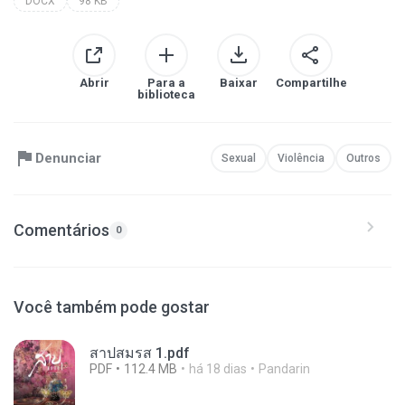
DOCX
98 KB
Abrir
Para a
Baixar
Compartilhe
biblioteca
Denunciar
Sexual
Violência
Outros
Comentários
0
Você também pode gostar
สาปสมรส 1.pdf
PDF
112.4 MB
há 18 dias
Pandarin