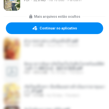
Mais arquivos estão ocultos
Continuar no aplicativo
ฝ่าบาททรงพระเจริญหมื่นปี1.pdf
PDF
6.4 MB
há um ano
Orasa K.
ย้อนเวลากลับมาเกิดใหม่ในวันสิ้นโลกพร้อมมิติส่
วนตัว 1-443 [จบ] - 揍趴长颈鹿.pdf
PDF
499.6 MB
há 18 dias
Pandarin
เกิดใหม่อีกครา อี๋เหนียงอย่างข้าเป็นภรรยาขุนนา
ง 1_ST.pdf
PDF
4.9 MB
há 18 dias
Pandarin