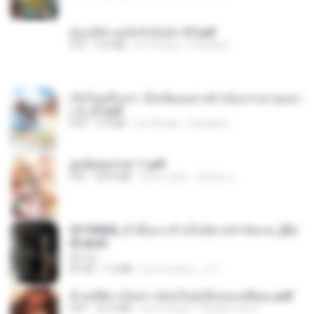
ฮ่องเต้ช่างคลั่งรักยิ่งนัก-ST.pdf
PDF
9.0 MB
há 18 dias
Pandarin
เกิดใหม่อีกครา อี๋เหนียงอย่างข้าเป็นภรรยาขุนนา
ง 2_ST.pdf
PDF
4.9 MB
há 18 dias
Pandarin
ฮูหยิuสุดป่วuฯ 1.pdf
PDF
68.8 MB
há um ano
ณิชพน แ.
3f1f85b8_ข้าคือนางร้ายในนิยายจำกัดเรท_[En
d].epub
君子生
EPUB
1.3 MB
há 3 meses
เจ โ.
ข้ามมิติมาเป็นสาวน้อยในอุ้งมือของอดีตลุง.pdf
PDF
25.4 MB
há 3 meses
Reader Lily O.