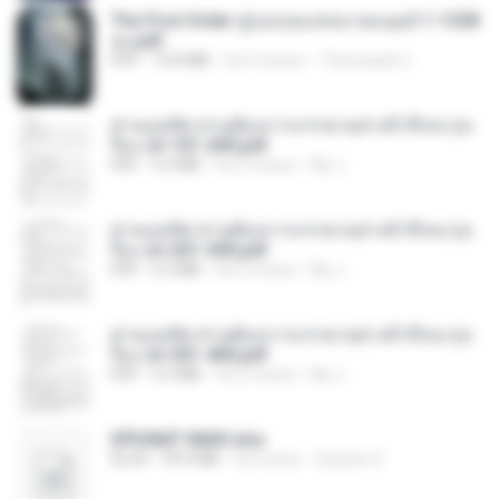
The First Order สู่รุ่งอรุณแห่งมวลมนุษย์ 1-1328
จบ.pdf
PDF
72.8 MB
há 3 meses
Theerasak G.
ท่านแม่ทัพ ท่านต้องการภรรยาอย่างข้าถึงจะรุ่งเ
รือง ch 101-200.pdf
PDF
5.4 MB
há 2 meses
My J.
ท่านแม่ทัพ ท่านต้องการภรรยาอย่างข้าถึงจะรุ่งเ
รือง ch 201-300.pdf
PDF
6.5 MB
há 2 meses
My J.
ท่านแม่ทัพ ท่านต้องการภรรยาอย่างข้าถึงจะรุ่งเ
รือง ch 301-400.pdf
PDF
5.2 MB
há 2 meses
My J.
SPIUNAT MAVI.xlsx
XLSX
99.4 MB
há 2 anos
Susann S.