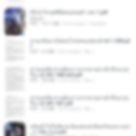
(Y) ฝ่าวิกฤตพิชิตหอคอยดำ เล่ม 1.pdf
BAILIW
PDF
101.1 MB
há 2 meses
Pandarin
หวนกลับมาเป็นคนโปรดของฮ่องเต้ ch 1-200.pd
f
PDF
6.4 MB
há 2 meses
My J.
ท่านแม่ทัพ ท่านต้องการภรรยาอย่างข้าถึงจะรุ่งเ
รือง ch 561-568 end.pdf
PDF
502 KB
há 2 meses
My J.
ท่านแม่ทัพ ท่านต้องการภรรยาอย่างข้าถึงจะรุ่งเ
รือง ch 401-501.pdf
PDF
3.6 MB
há 2 meses
My J.
หลังเข้าไปในนิยาย ฉันแย่งแสงจันทร์ของนางเอก
_1-154_(จบ).pdf