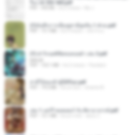
รือง ch 553-560.pdf
PDF
493 KB
há 2 meses
My J.
(Y)บันทึกการเลี้ยงดูสามียุคหิน 1-4 จบ.pdf
PDF
19.7 MB
há 4 meses
เลิฟ รักนะ
(Y) ฝ่าวิกฤตพิชิตหอคอยดำ เล่ม 3.pdf
BAILIW
PDF
103.1 MB
há 2 meses
Pandarin
สามีใบ้ของข้าผู้นี้ดีที่สุด.pdf
PDF
79.0 MB
há um ano
whanta W.
เล่ม 1 แฮร์รี่ พอตเตอร์ กับ ศิลาอาถรรพ์.pdf
PDF
10.1 MB
há um mês
alexz Z.