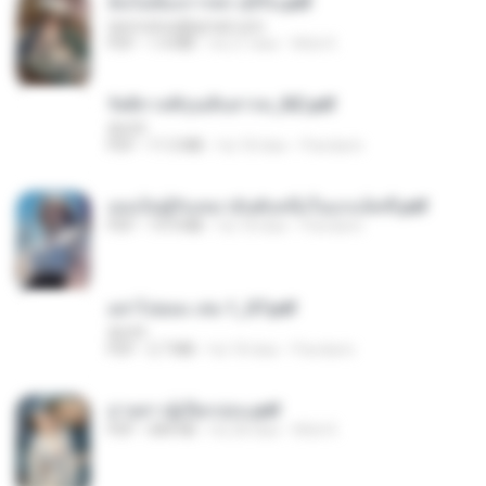
ฉันไม่ต้องการพร สุจิรัน.pdf
tanmobza@gmail.com
PDF
1.4 MB
há 27 dias
Mob K.
รัตติกาลพิรุณสิบสารท_RZ.pdf
decht
PDF
11.5 MB
há 18 dias
Pandarin
เธอเป็นผู้รับเหมาอันดับหนึ่งในแกแล็คซี่.pdf
PDF
19.9 MB
há 18 dias
Pandarin
อย่าไปยอม เล่ม 1_ST.pdf
decht
PDF
2.7 MB
há 18 dias
Pandarin
ม่ายสาวผู้เปียกปอน.pdf
PDF
684 KB
há 28 dias
Mob K.