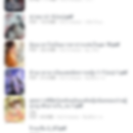
ฆ่าหมาป่า 5 (จบ).pdf
PDF
10.4 MB
há 5 meses
เลิฟ รักนะ
ย้อนเวลาไปเป็นมารดาปากแซ่บในยุค 70.pdf
PDF
26.5 MB
há 3 meses
kp_fha
ข้ามเวลามาเป็นแพทย์ทหารหญิง 1-7 (จบ)-1.pdf
PDF
51.6 MB
há 3 meses
พิมพ์นิภา ส.
ยุทธการพิชิตวังหลังฉบับองค์หญิงน้อยจอมป่วนผู้
ถูกญาติๆอ่านใจ_จบ-1.pdf
Lilly
PDF
8.4 MB
há 3 meses
พิมพ์นิภา ส.
จิ่วฉงจื่อ 2_ST.pdf