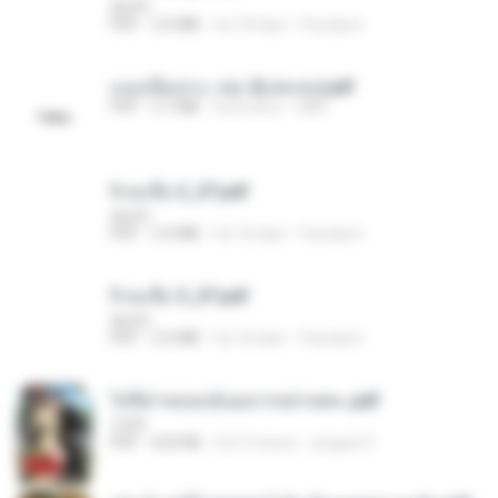
decht
PDF
3.0 MB
há 18 dias
Pandarin
แนบเนื้อเทวะ เล่ม 2(เล่มจบ).pdf
PDF
3.7 MB
há 8 anos
ANK
จิ่วฉงจื่อ 3_ST.pdf
decht
PDF
3.4 MB
há 18 dias
Pandarin
จิ่วฉงจื่อ 5_ST.pdf
decht
PDF
5.0 MB
há 18 dias
Pandarin
ไท่จื่อ! หม่อมฉันอยากหย่าเพคะ.pdf
1234
PDF
633 KB
há 3 meses
yingyai S.