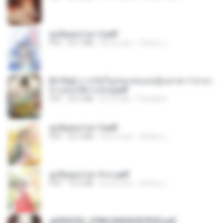
ฮูหยิuสุดป่วuฯ 2.pdf
PDF
64.7 MB
há um ano
ณิชพน แ.
[A Chu] การเกิดใหม่ของหมอหญิงเทวดา l ชายา
ท่านอ๋องปีศาจ [จบ].pdf
PDF
35.5 MB
há 18 dias
Pandarin
ฮูหยิuสุดป่วuฯ 3.pdf
PDF
65.3 MB
há um ano
ณิชพน แ.
ฮูหยิuสุดป่วuฯ 4 จบ.pdf
PDF
72.5 MB
há um ano
ณิชพน แ.
a6994762_9786160043507PDF.pdf