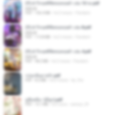
(Y) ฝ่าวิกฤตพิชิตหอคอยดำ เล่ม 10 จบ.pdf
BAILIW
PDF
106.4 MB
há 2 meses
Pandarin
(Y) ฝ่าวิกฤตพิชิตหอคอยดำ เล่ม 8.pdf
BAILIW
PDF
113.8 MB
há 2 meses
Pandarin
(Y) ฝ่าวิกฤตพิชิตหอคอยดำ เล่ม 4.pdf
BAILIW
PDF
98.2 MB
há 2 meses
Pandarin
กรุ่นกลิ่นอายรัก.pdf
PDF
8.3 MB
há 6 meses
kp_fha
มู่ชิงหลิง✅(มีลูก).pdf
PDF
15.1 MB
há 4 anos
sarinya_29