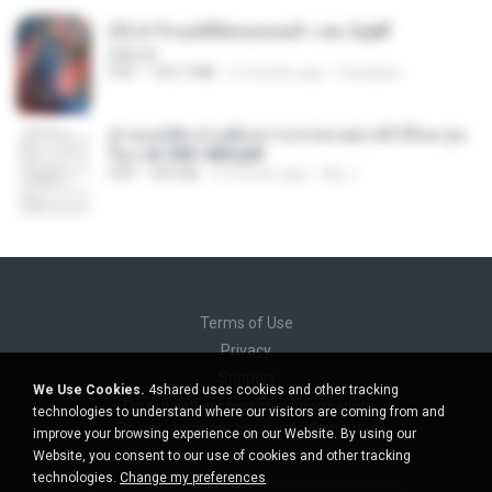
(Y) ฝ่าวิกฤตพิชิตหอคอยดำ เล่ม 2.pdf
BAILIW
PDF
109.7 MB
2 months ago
Pandarin
ท่านแม่ทัพ ท่านต้องการภรรยาอย่างข้าถึงจะรุ่งเ
รือง ch 553-560.pdf
PDF
493 KB
2 months ago
My J.
Terms of Use
Privacy
Support
We Use Cookies.
4shared uses cookies and other tracking
Do not sell my personal information
technologies to understand where our visitors are coming from and
Do not share my personal information
improve your browsing experience on our Website. By using our
Website, you consent to our use of cookies and other tracking
technologies.
Change my preferences