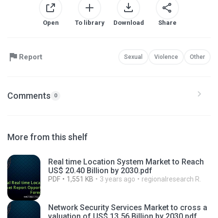
Open
To library
Download
Share
Report
Sexual
Violence
Other
Comments
0
More from this shelf
Real time Location System Market to Reach
US$ 20.40 Billion by 2030.pdf
PDF
1,551 KB
3 years ago
regionalresearch R.
Network Security Services Market to cross a
valuation of US$ 13.56 Billion by 2030.pdf