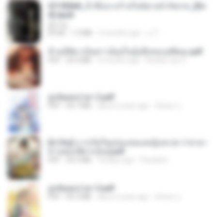
3f1f85b8_ข้าคือนางร้ายในนิยายจำกัดเรท_[En
d].epub
君子生
EPUB
1.3 MB
3 months ago
เจ โ.
ข้ามมิติมาเป็นสาวน้อยในอุ้งมือของอดีตลุง.pdf
PDF
25.4 MB
3 months ago
Reader Lily O.
ฮูหยิuสุดป่วuฯ 2.pdf
PDF
64.7 MB
about a year ago
ณิชพน แ.
[A Chu] การเกิดใหม่ของหมอหญิงเทวดา l ชายา
ท่านอ๋องปีศาจ [จบ].pdf
PDF
35.5 MB
18 days ago
Pandarin
ฮูหยิuสุดป่วuฯ 3.pdf
PDF
65.3 MB
about a year ago
ณิชพน แ.