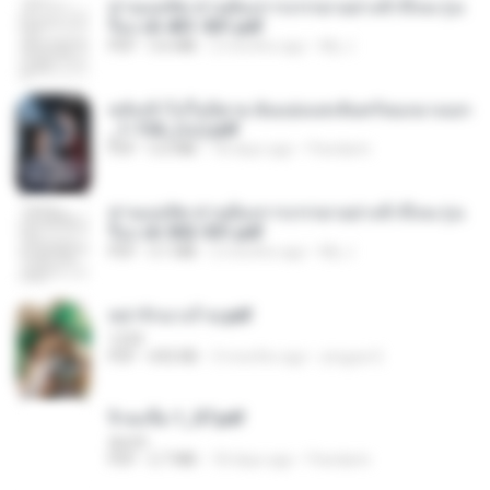
ท่านแม่ทัพ ท่านต้องการภรรยาอย่างข้าถึงจะรุ่งเ
รือง ch 401-501.pdf
PDF
3.6 MB
2 months ago
My J.
หลังเข้าไปในนิยาย ฉันแย่งแสงจันทร์ของนางเอก
_1-154_(จบ).pdf
PDF
5.6 MB
18 days ago
Pandarin
ท่านแม่ทัพ ท่านต้องการภรรยาอย่างข้าถึงจะรุ่งเ
รือง ch 502-551.pdf
PDF
3.1 MB
2 months ago
My J.
หย่ารักนางร้าย.pdf
1234
PDF
692 KB
3 months ago
yingyai S.
จิ่วฉงจื่อ 1_ST.pdf
decht
PDF
2.7 MB
18 days ago
Pandarin