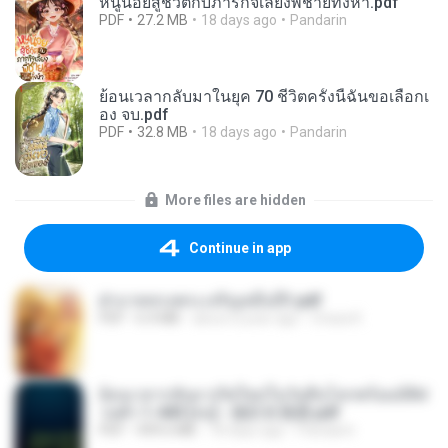
หนูน้อยสู้ชีวิตกับภารกิจเลี้ยงพี่ชายทั้งห้า.pdf
PDF
27.2 MB
18 days ago
Pandarin
ย้อนเวลากลับมาในยุค 70 ชีวิตครั้งนี้ฉันขอเลือกเ
อง จบ.pdf
PDF
32.8 MB
18 days ago
Pandarin
More files are hidden
Continue in app
ฝ่าบาททรงพระเจริญหมื่นปี1.pdf
PDF
6.4 MB
about a year ago
Orasa K.
ย้อนเวลากลับมาเกิดใหม่ในวันสิ้นโลกพร้อมมิติส่
วนตัว 1-443 [จบ] - 揍趴长颈鹿.pdf
PDF
499.6 MB
18 days ago
Pandarin