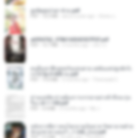
ฮูหยิuสุดป่วuฯ 4 จบ.pdf
PDF
72.5 MB
about a year ago
ณิชพน แ.
a6994762_9786160043507PDF.pdf
PDF
15.7 MB
3 months ago
อริยา ด.
คนอื่นเขาฝึกยุทธกันแทบตาย แต่ฉันแค่ปลูกผักก็เ
ก่งได้ Ep.0-600 จบ.pdf
PDF
19.0 MB
3 months ago
Theerasak G.
ท่านแม่ทัพ ท่านต้องการภรรยาอย่างข้าถึงจะรุ่งเ
รือง ch 1-100.pdf
PDF
4.4 MB
2 months ago
My J.
หลังจากพี่สาวคนโตกลายเป็นทาส รัชทายาทตำห
นักบูรพาตาแดงก่ำ_1-242_(จบ).pdf
PDF
9.3 MB
18 days ago
Pandarin