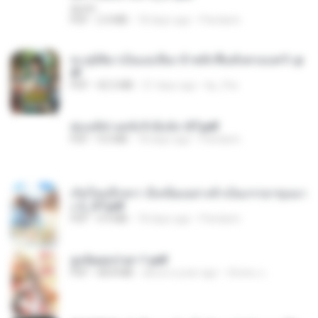
decht
PDF
2.4 MB
18 days ago
Pandarin
ทะลุมิติมาเป็นแม่เลี้ยง ข้าพลิกฟื้นทั้งครอบครัว.p
df
PDF
42.5 MB
21 days ago
kp_fha
ฮ่องเต้ช่างคลั่งรักยิ่งนัก-ST.pdf
PDF
9.0 MB
18 days ago
Pandarin
เกิดใหม่อีกครา อี๋เหนียงอย่างข้าเป็นภรรยาขุนนา
ง 2_ST.pdf
PDF
4.9 MB
18 days ago
Pandarin
ฮูหยิuสุดป่วuฯ 1.pdf
PDF
68.8 MB
about a year ago
ณิชพน แ.