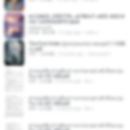
6c7c8d33_3f85779c_e3783cf1-e033-4265-8
fe2-1e23b5a9dff0.epub
littlebbear96
EPUB
804 KB
27 days ago
ทอฝัน ม.
The First Order สู่รุ่งอรุณแห่งมวลมนุษย์ 1-1328
จบ.pdf
PDF
72.8 MB
3 months ago
Theerasak G.
ท่านแม่ทัพ ท่านต้องการภรรยาอย่างข้าถึงจะรุ่งเ
รือง ch 101-200.pdf
PDF
5.4 MB
2 months ago
My J.
ท่านแม่ทัพ ท่านต้องการภรรยาอย่างข้าถึงจะรุ่งเ
รือง ch 201-300.pdf
PDF
6.5 MB
2 months ago
My J.
ท่านแม่ทัพ ท่านต้องการภรรยาอย่างข้าถึงจะรุ่งเ