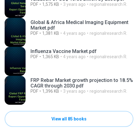
PDF
1,575 KB
3 years ago
regionalresearch R.
Global & Africa Medical Imaging Equipment
Market.pdf
PDF
1,381 KB
4 years ago
regionalresearch R.
Influenza Vaccine Market.pdf
PDF
1,365 KB
4 years ago
regionalresearch R.
FRP Rebar Market growth projection to 18.5%
CAGR through 2030.pdf
PDF
1,396 KB
3 years ago
regionalresearch R.
View all 85 books