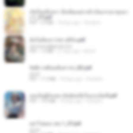
เกิดใหม่อีกครา อี๋เหนียงอย่างข้าเป็นภรรยาขุนนา
ง 1_ST.pdf
PDF
4.9 MB
18 days ago
Pandarin
ฉันไม่ต้องการพร สุจิรัน.pdf
tanmobza@gmail.com
PDF
1.4 MB
27 days ago
Mob K.
รัตติกาลพิรุณสิบสารท_RZ.pdf
decht
PDF
11.5 MB
18 days ago
Pandarin
เธอเป็นผู้รับเหมาอันดับหนึ่งในแกแล็คซี่.pdf
PDF
19.9 MB
18 days ago
Pandarin
อย่าไปยอม เล่ม 1_ST.pdf
decht