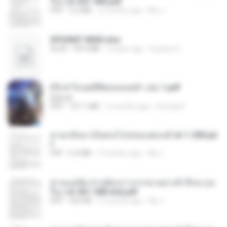
รือง ch 301-400.pdf
PDF
5.2 MB
2 months ago
My J.
SPIUNAT MAVI.xlsx
XLSX
99.4 MB
2 years ago
Susann S.
(Y) ฝ่าวิกฤตพิชิตหอคอยดำ เล่ม 1.pdf
BAILIW
PDF
101.1 MB
2 months ago
Pandarin
หวนกลับมาเป็นคนโปรดของฮ่องเต้ ch 1-200.pd
f
PDF
6.4 MB
2 months ago
My J.
ท่านแม่ทัพ ท่านต้องการภรรยาอย่างข้าถึงจะรุ่งเ
รือง ch 561-568 end.pdf
PDF
502 KB
2 months ago
My J.