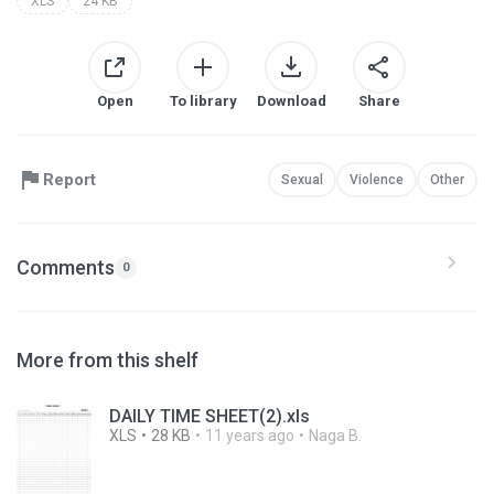
XLS
24 KB
Open
To library
Download
Share
Report
Sexual
Violence
Other
Comments
0
More from this shelf
DAILY TIME SHEET(2).xls
XLS
28 KB
11 years ago
Naga B.