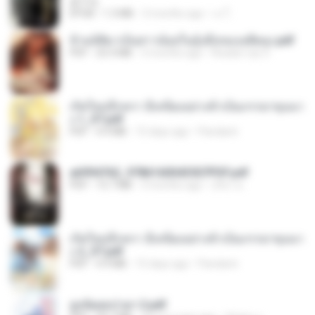
君子生
EPUB
1.3 MB
3 months ago
เจ โ.
ข้ามมิติมาเป็นสาวน้อยในอุ้งมือของอดีตลุง.pdf
PDF
25.4 MB
3 months ago
Reader Lily O.
เกิดใหม่อีกครา อี๋เหนียงอย่างข้าเป็นภรรยาขุนนา
ง 1_ST.pdf
PDF
4.9 MB
15 days ago
Pandarin
a6994762_9786160043507PDF.pdf
PDF
15.7 MB
3 months ago
อริยา ด.
เกิดใหม่อีกครา อี๋เหนียงอย่างข้าเป็นภรรยาขุนนา
ง 2_ST.pdf
PDF
4.9 MB
15 days ago
Pandarin
ฮูหยิuสุดป่วuฯ 2.pdf