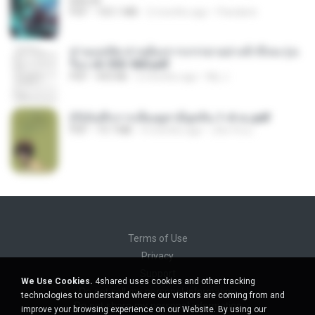
BAILIW
PDF
103.1 MB
2 months ago
Pandarin
ท่านแม่ทัพ ท่านต้องการภรรยาอย่างข้าถึงจะรุ่งเ
รือง ch 553-560.pdf
PDF
493 KB
2 months ago
My J.
(Y)บันทึกการเลี้ยงดูสามียุคหิน 1-4 จบ.pdf
PDF
19.7 MB
4 months ago
เลิฟ รักนะ
Terms of Use
Privacy
Support
We Use Cookies.
4shared uses cookies and other tracking
Do not sell my personal information
technologies to understand where our visitors are coming from and
Do not share my personal information
improve your browsing experience on our Website. By using our