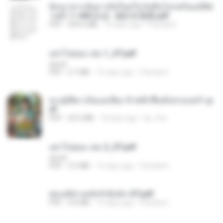
ย้อนเวลากลับมาเกิดใหม่ในวันสิ้นโลกพร้อมมิติส่
วนตัว 1-443 [จบ] - 揍趴长颈鹿.pdf
PDF
499.6 MB
15 days ago
Pandarin
อย่าไปยอม เล่ม 1_ST.pdf
decht
PDF
2.7 MB
15 days ago
Pandarin
ทะลุมิติมาเป็นแม่เลี้ยง ข้าพลิกฟื้นทั้งครอบครัว.p
df
PDF
42.5 MB
18 days ago
kp_fha
อย่าไปยอม เล่ม 2_ST.pdf
decht
PDF
2.5 MB
15 days ago
Pandarin
ฮ่องเต้ช่างคลั่งรักยิ่งนัก-ST.pdf
PDF
9.0 MB
15 days ago
Pandarin