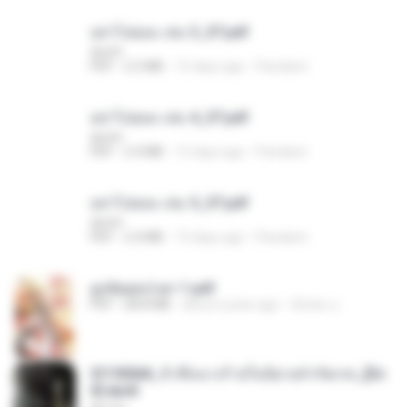
อย่าไปยอม เล่ม 3_ST.pdf
decht
PDF
2.5 MB
15 days ago
Pandarin
อย่าไปยอม เล่ม 4_ST.pdf
decht
PDF
2.4 MB
15 days ago
Pandarin
อย่าไปยอม เล่ม 5_ST.pdf
decht
PDF
2.4 MB
15 days ago
Pandarin
ฮูหยิuสุดป่วuฯ 1.pdf
PDF
68.8 MB
about a year ago
ณิชพน แ.
3f1f85b8_ข้าคือนางร้ายในนิยายจำกัดเรท_[En
d].epub