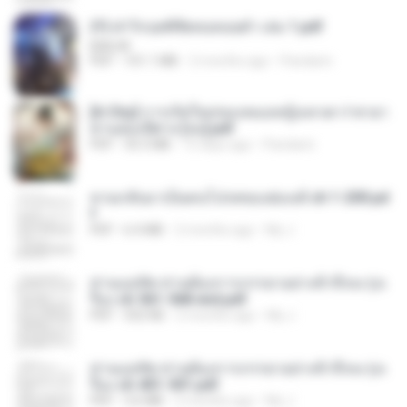
(Y) ฝ่าวิกฤตพิชิตหอคอยดำ เล่ม 1.pdf
BAILIW
PDF
101.1 MB
2 months ago
Pandarin
[A Chu] การเกิดใหม่ของหมอหญิงเทวดา l ชายา
ท่านอ๋องปีศาจ [จบ].pdf
PDF
35.5 MB
15 days ago
Pandarin
หวนกลับมาเป็นคนโปรดของฮ่องเต้ ch 1-200.pd
f
PDF
6.4 MB
2 months ago
My J.
ท่านแม่ทัพ ท่านต้องการภรรยาอย่างข้าถึงจะรุ่งเ
รือง ch 561-568 end.pdf
PDF
502 KB
2 months ago
My J.
ท่านแม่ทัพ ท่านต้องการภรรยาอย่างข้าถึงจะรุ่งเ
รือง ch 401-501.pdf
PDF
3.6 MB
2 months ago
My J.