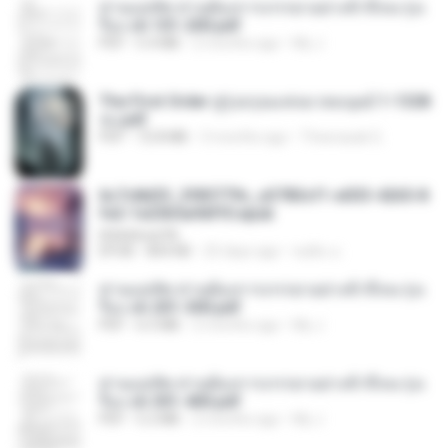
ท่านแม่ทัพ ท่านต้องการภรรยาอย่างข้าถึงจะรุ่งเ
รือง ch 101-200.pdf
PDF
5.4 MB
2 months ago
My J.
The First Order สู่รุ่งอรุณแห่งมวลมนุษย์ 1-1328
จบ.pdf
PDF
72.8 MB
3 months ago
Theerasak G.
6c7c8d33_3f85779c_e3783cf1-e033-4265-8
fe2-1e23b5a9dff0.epub
littlebbear96
EPUB
804 KB
25 days ago
ทอฝัน ม.
ท่านแม่ทัพ ท่านต้องการภรรยาอย่างข้าถึงจะรุ่งเ
รือง ch 201-300.pdf
PDF
6.5 MB
2 months ago
My J.
ท่านแม่ทัพ ท่านต้องการภรรยาอย่างข้าถึงจะรุ่งเ
รือง ch 301-400.pdf
PDF
5.2 MB
2 months ago
My J.