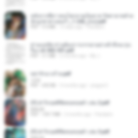
หลังจากพี่สาวคนโตกลายเป็นทาส รัชทายาทตำห
นักบูรพาตาแดงก่ำ_1-242_(จบ).pdf
PDF
9.3 MB
15 days ago
Pandarin
ท่านแม่ทัพ ท่านต้องการภรรยาอย่างข้าถึงจะรุ่งเ
รือง ch 502-551.pdf
PDF
3.1 MB
2 months ago
My J.
หย่ารักนางร้าย.pdf
1234
PDF
692 KB
3 months ago
yingyai S.
(Y) ฝ่าวิกฤตพิชิตหอคอยดำ เล่ม 2.pdf
BAILIW
PDF
109.7 MB
2 months ago
Pandarin
(Y) ฝ่าวิกฤตพิชิตหอคอยดำ เล่ม 3.pdf