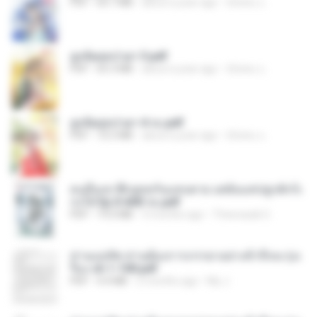
PDF
64.7 MB
about a year ago
ณิชพน แ.
ฮูหยิuสุดป่วuฯ 3.pdf
PDF
65.3 MB
about a year ago
ณิชพน แ.
ฮูหยิuสุดป่วuฯ 4 จบ.pdf
PDF
72.5 MB
about a year ago
ณิชพน แ.
คนอื่นเขาฝึกยุทธกันแทบตาย แต่ฉันแค่ปลูกผักก็เ
ก่งได้ Ep.0-600 จบ.pdf
PDF
19.0 MB
3 months ago
Theerasak G.
ท่านแม่ทัพ ท่านต้องการภรรยาอย่างข้าถึงจะรุ่งเ
รือง ch 1-100.pdf
PDF
4.4 MB
2 months ago
My J.