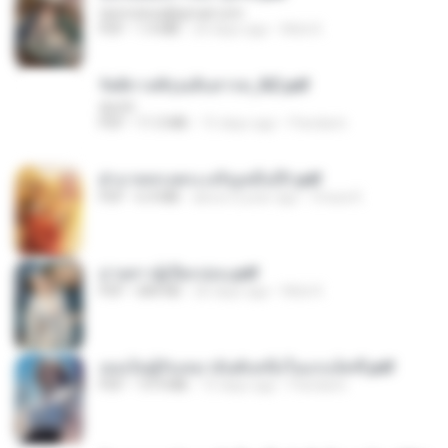
tanmobza@gmail.com
PDF
1.4 MB
24 days ago
Mob K.
รัตติกาลพิรุณสิบสารท_RZ.pdf
decht
PDF
11.5 MB
15 days ago
Pandarin
ฝ่าบาททรงพระเจริญหมื่นปี1.pdf
PDF
6.4 MB
about a year ago
Orasa K.
ม่ายสาวผู้เปียกปอน.pdf
PDF
684 KB
26 days ago
Mob K.
เธอเป็นผู้รับเหมาอันดับหนึ่งในแกแล็คซี่.pdf
PDF
19.9 MB
15 days ago
Pandarin