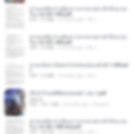
ท่านแม่ทัพ ท่านต้องการภรรยาอย่างข้าถึงจะรุ่งเ
รือง ch 201-300.pdf
PDF
6.5 MB
2 months ago
My J.
ท่านแม่ทัพ ท่านต้องการภรรยาอย่างข้าถึงจะรุ่งเ
รือง ch 301-400.pdf
PDF
5.2 MB
2 months ago
My J.
หวนกลับมาเป็นคนโปรดของฮ่องเต้ ch 1-200.pd
f
PDF
6.4 MB
2 months ago
My J.
(Y) ฝ่าวิกฤตพิชิตหอคอยดำ เล่ม 1.pdf
BAILIW
PDF
101.1 MB
2 months ago
Pandarin
ท่านแม่ทัพ ท่านต้องการภรรยาอย่างข้าถึงจะรุ่งเ
รือง ch 561-568 end.pdf
PDF
502 KB
2 months ago
My J.