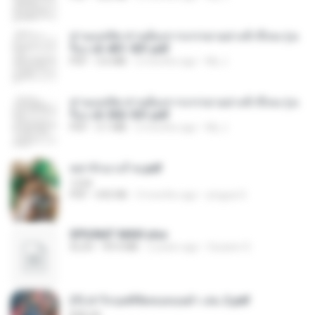
ท่านแม่ทัพ ท่านต้องการภรรยาอย่างข้าถึงจะรุ่งเ
รือง ch 401-501.pdf
PDF
3.6 MB
2 months ago
My J.
ท่านแม่ทัพ ท่านต้องการภรรยาอย่างข้าถึงจะรุ่งเ
รือง ch 502-551.pdf
PDF
3.1 MB
2 months ago
My J.
หย่ารักนางร้าย.pdf
1234
PDF
692 KB
3 months ago
yingyai S.
SPIUNAT MAVI.xlsx
XLSX
99.4 MB
2 years ago
Susann S.
(Y) ฝ่าวิกฤตพิชิตหอคอยดำ เล่ม 2.pdf