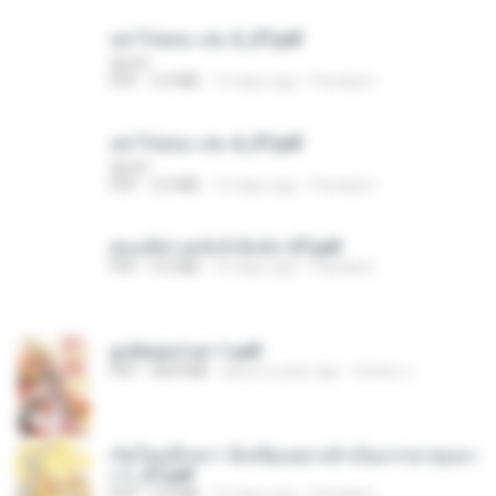
อย่าไปยอม เล่ม 5_ST.pdf
decht
PDF
2.4 MB
16 days ago
Pandarin
อย่าไปยอม เล่ม 4_ST.pdf
decht
PDF
2.4 MB
16 days ago
Pandarin
ฮ่องเต้ช่างคลั่งรักยิ่งนัก-ST.pdf
PDF
9.0 MB
16 days ago
Pandarin
ฮูหยิuสุดป่วuฯ 1.pdf
PDF
68.8 MB
about a year ago
ณิชพน แ.
เกิดใหม่อีกครา อี๋เหนียงอย่างข้าเป็นภรรยาขุนนา
ง 1_ST.pdf
PDF
4.9 MB
16 days ago
Pandarin