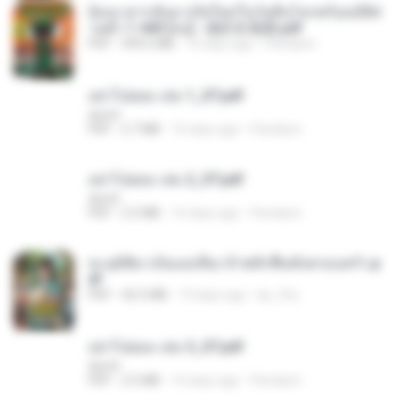
ย้อนเวลากลับมาเกิดใหม่ในวันสิ้นโลกพร้อมมิติส่
วนตัว 1-443 [จบ] - 揍趴长颈鹿.pdf
PDF
499.6 MB
16 days ago
Pandarin
อย่าไปยอม เล่ม 1_ST.pdf
decht
PDF
2.7 MB
16 days ago
Pandarin
อย่าไปยอม เล่ม 2_ST.pdf
decht
PDF
2.5 MB
16 days ago
Pandarin
ทะลุมิติมาเป็นแม่เลี้ยง ข้าพลิกฟื้นทั้งครอบครัว.p
df
PDF
42.5 MB
19 days ago
kp_fha
อย่าไปยอม เล่ม 3_ST.pdf
decht
PDF
2.5 MB
16 days ago
Pandarin