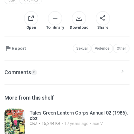
CBR
7,754 KB
Open
To library
Download
Share
Report
Sexual
Violence
Other
Comments
0
More from this shelf
Tales Green Lantern Corps Annual 02 (1986).
cbz
CBZ
15,344 KB
17 years ago
ace V.