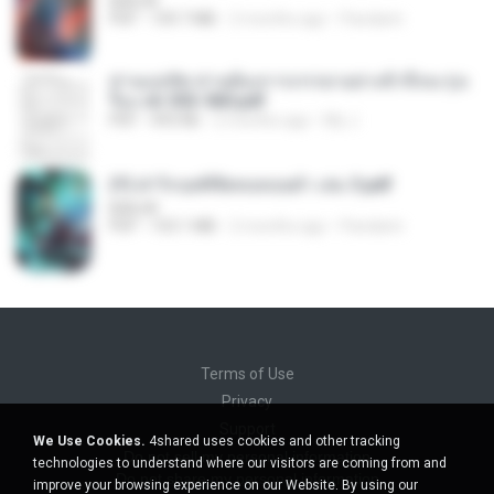
BAILIW
PDF
109.7 MB
2 months ago
Pandarin
ท่านแม่ทัพ ท่านต้องการภรรยาอย่างข้าถึงจะรุ่งเ
รือง ch 553-560.pdf
PDF
493 KB
2 months ago
My J.
(Y) ฝ่าวิกฤตพิชิตหอคอยดำ เล่ม 3.pdf
BAILIW
PDF
103.1 MB
2 months ago
Pandarin
Terms of Use
Privacy
Support
We Use Cookies.
4shared uses cookies and other tracking
Do not sell my personal information
technologies to understand where our visitors are coming from and
Do not share my personal information
improve your browsing experience on our Website. By using our