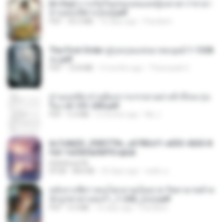
[A Chu] การเกิดใหม่ของหมอหญิงเทวดา l ชายา
ท่านอ๋องปีศาจ [จบ].pdf
PDF
35.5 MB
16 days ago
Pandarin
The First Order สู่รุ่งอรุณแห่งมวลมนุษย์ 1-1328
จบ.pdf
PDF
72.8 MB
3 months ago
Theerasak G.
ท่านแม่ทัพ ท่านต้องการภรรยาอย่างข้าถึงจะรุ่งเ
รือง ch 101-200.pdf
PDF
5.4 MB
2 months ago
My J.
6c7c8d33_3f85779c_e3783cf1-e033-4265-8
fe2-1e23b5a9dff0.epub
littlebbear96
EPUB
804 KB
25 days ago
ทอฝัน ม.
หลังจากพี่สาวคนโตกลายเป็นทาส รัชทายาทตำห
นักบูรพาตาแดงก่ำ_1-242_(จบ).pdf
PDF
9.3 MB
16 days ago
Pandarin