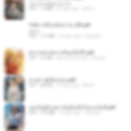
tanmobza@gmail.com
PDF
1.4 MB
25 days ago
Mob K.
รัตติกาลพิรุณสิบสารท_RZ.pdf
decht
PDF
11.5 MB
16 days ago
Pandarin
ฝ่าบาททรงพระเจริญหมื่นปี1.pdf
PDF
6.4 MB
about a year ago
Orasa K.
ม่ายสาวผู้เปียกปอน.pdf
PDF
684 KB
27 days ago
Mob K.
เธอเป็นผู้รับเหมาอันดับหนึ่งในแกแล็คซี่.pdf
PDF
19.9 MB
16 days ago
Pandarin