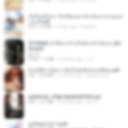
เกิดใหม่อีกครา อี๋เหนียงอย่างข้าเป็นภรรยาขุนนา
ง 2_ST.pdf
PDF
4.9 MB
16 days ago
Pandarin
3f1f85b8_ข้าคือนางร้ายในนิยายจำกัดเรท_[En
d].epub
君子生
EPUB
1.3 MB
3 months ago
เจ โ.
ข้ามมิติมาเป็นสาวน้อยในอุ้งมือของอดีตลุง.pdf
PDF
25.4 MB
3 months ago
Reader Lily O.
a6994762_9786160043507PDF.pdf
PDF
15.7 MB
3 months ago
อริยา ด.
ฮูหยิuสุดป่วuฯ 2.pdf