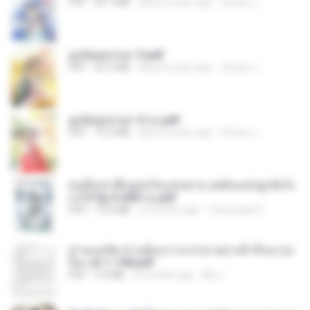
PDF
64.7 MB
about a year ago
ณิชพน แ.
ฮูหยิuสุดป่วuฯ 3.pdf
PDF
65.3 MB
about a year ago
ณิชพน แ.
ฮูหยิuสุดป่วuฯ 4 จบ.pdf
PDF
72.5 MB
about a year ago
ณิชพน แ.
คนอื่นเขาฝึกยุทธกันแทบตาย แต่ฉันแค่ปลูกผักก็เ
ก่งได้ Ep.0-600 จบ.pdf
PDF
19.0 MB
3 months ago
Theerasak G.
ท่านแม่ทัพ ท่านต้องการภรรยาอย่างข้าถึงจะรุ่งเ
รือง ch 1-100.pdf
PDF
4.4 MB
2 months ago
My J.