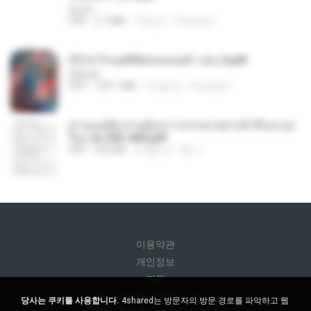
decht
PDF
2.7 MB
19일 전
Pandarin
(Y) ฝ่าวิกฤตพิชิตหอคอยดำ เล่ม 2.pdf
BAILIW
PDF
109.7 MB
3개월 전
Pandarin
ท่านแม่ทัพ ท่านต้องการภรรยาอย่างข้าถึงจะรุ่งเ
รือง ch 553-560.pdf
PDF
493 KB
2개월 전
My J.
이용약관
개인정보
지원
내 개인 정보를 판매하지 마십시오
당사는 쿠키를 사용합니다.
4shared는 방문자의 방문 경로를 파악하고 웹
내 개인 정보를 공유하지 마십시오