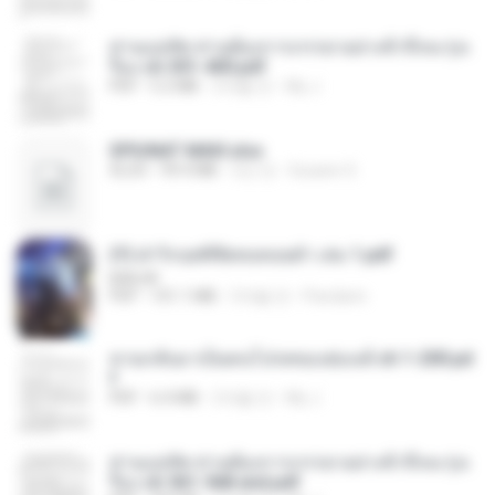
ท่านแม่ทัพ ท่านต้องการภรรยาอย่างข้าถึงจะรุ่งเ
รือง ch 301-400.pdf
PDF
5.2 MB
2개월 전
My J.
SPIUNAT MAVI.xlsx
XLSX
99.4 MB
2년 전
Susann S.
(Y) ฝ่าวิกฤตพิชิตหอคอยดำ เล่ม 1.pdf
BAILIW
PDF
101.1 MB
3개월 전
Pandarin
หวนกลับมาเป็นคนโปรดของฮ่องเต้ ch 1-200.pd
f
PDF
6.4 MB
2개월 전
My J.
ท่านแม่ทัพ ท่านต้องการภรรยาอย่างข้าถึงจะรุ่งเ
รือง ch 561-568 end.pdf