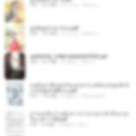
PDF
65.3 MB
약 1년 전
ณิชพน แ.
ฮูหยิuสุดป่วuฯ 4 จบ.pdf
PDF
72.5 MB
약 1년 전
ณิชพน แ.
a6994762_9786160043507PDF.pdf
PDF
15.7 MB
3개월 전
อริยา ด.
คนอื่นเขาฝึกยุทธกันแทบตาย แต่ฉันแค่ปลูกผักก็เ
ก่งได้ Ep.0-600 จบ.pdf
PDF
19.0 MB
3개월 전
Theerasak G.
ท่านแม่ทัพ ท่านต้องการภรรยาอย่างข้าถึงจะรุ่งเ
รือง ch 1-100.pdf
PDF
4.4 MB
2개월 전
My J.