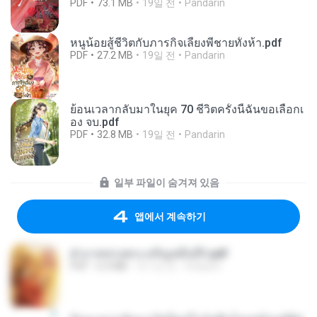
PDF
73.1 MB
19일 전
Pandarin
หนูน้อยสู้ชีวิตกับภารกิจเลี้ยงพี่ชายทั้งห้า.pdf
PDF
27.2 MB
19일 전
Pandarin
ย้อนเวลากลับมาในยุค 70 ชีวิตครั้งนี้ฉันขอเลือกเ
อง จบ.pdf
PDF
32.8 MB
19일 전
Pandarin
일부 파일이 숨겨져 있음
앱에서 계속하기
ฝ่าบาททรงพระเจริญหมื่นปี1.pdf
PDF
6.4 MB
약 1년 전
Orasa K.