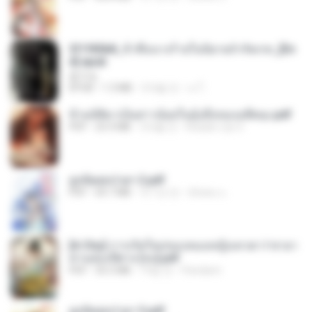
3f1f85b8_ข้าคือนางร้ายในนิยายจำกัดเรท_[En
d].epub
君子生
EPUB
1.3 MB
3개월 전
เจ โ.
ข้ามมิติมาเป็นสาวน้อยในอุ้งมือของอดีตลุง.pdf
PDF
25.4 MB
3개월 전
Reader Lily O.
ฮูหยิuสุดป่วuฯ 2.pdf
PDF
64.7 MB
약 1년 전
ณิชพน แ.
[A Chu] การเกิดใหม่ของหมอหญิงเทวดา l ชายา
ท่านอ๋องปีศาจ [จบ].pdf
PDF
35.5 MB
19일 전
Pandarin
ฮูหยิuสุดป่วuฯ 3.pdf