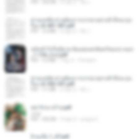
PDF
502 KB
2개월 전
My J.
ท่านแม่ทัพ ท่านต้องการภรรยาอย่างข้าถึงจะรุ่งเ
รือง ch 401-501.pdf
PDF
3.6 MB
2개월 전
My J.
หลังเข้าไปในนิยาย ฉันแย่งแสงจันทร์ของนางเอก
_1-154_(จบ).pdf
PDF
5.6 MB
19일 전
Pandarin
ท่านแม่ทัพ ท่านต้องการภรรยาอย่างข้าถึงจะรุ่งเ
รือง ch 502-551.pdf
PDF
3.1 MB
2개월 전
My J.
หย่ารักนางร้าย.pdf
1234
PDF
692 KB
3개월 전
yingyai S.
จิ่วฉงจื่อ 1_ST.pdf