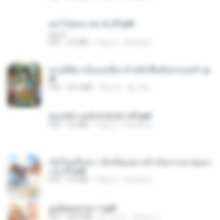
อย่าไปยอม เล่ม 4_ST.pdf
decht
PDF
2.4 MB
19일 전
Pandarin
ทะลุมิติมาเป็นแม่เลี้ยง ข้าพลิกฟื้นทั้งครอบครัว.p
df
PDF
42.5 MB
22일 전
kp_fha
ฮ่องเต้ช่างคลั่งรักยิ่งนัก-ST.pdf
PDF
9.0 MB
19일 전
Pandarin
เกิดใหม่อีกครา อี๋เหนียงอย่างข้าเป็นภรรยาขุนนา
ง 2_ST.pdf
PDF
4.9 MB
19일 전
Pandarin
ฮูหยิuสุดป่วuฯ 1.pdf
PDF
68.8 MB
약 1년 전
ณิชพน แ.