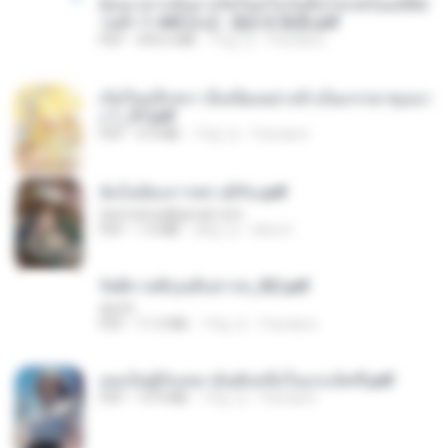
ย้อนเวลากลับมาเกิดใหม่ในวันสิ้นโลกพร้อมมิติส่
วนตัว 1-443 [จบ] - 揍趴长颈鹿.pdf
PDF
499.6 MB
19일 전
Pandarin
เกิดใหม่อีกครา อี๋เหนียงอย่างข้าเป็นภรรยาขุนนา
ง 1_ST.pdf
PDF
4.9 MB
19일 전
Pandarin
ฉันไม่ต้องการพร สุจิรัน.pdf
tanmobza@gmail.com
PDF
1.4 MB
28일 전
Mob K.
รัตติกาลพิรุณสิบสารท_RZ.pdf
decht
PDF
11.5 MB
19일 전
Pandarin
เธอเป็นผู้รับเหมาอันดับหนึ่งในแกแล็คซี่.pdf
PDF
19.9 MB
19일 전
Pandarin