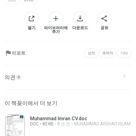
DOC
84 KB
열기
라이브러리에
다운로드
공유
추가
리포트
성적
폭력적
기타
의견
0
이 책꽂이에서 더 보기
Muhammad Imran CV.doc
DOC
80 KB
8 년 전
MUHAMMAD ARSHAD ISLAM