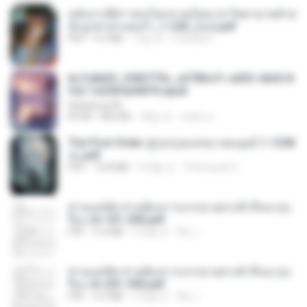
หลังจากพี่สาวคนโตกลายเป็นทาส รัชทายาทตำห
นักบูรพาตาแดงก่ำ_1-242_(จบ).pdf
PDF
9.3 MB
19일 전
Pandarin
6c7c8d33_3f85779c_e3783cf1-e033-4265-8
fe2-1e23b5a9dff0.epub
littlebbear96
EPUB
804 KB
28일 전
ทอฝัน ม.
The First Order สู่รุ่งอรุณแห่งมวลมนุษย์ 1-1328
จบ.pdf
PDF
72.8 MB
3개월 전
Theerasak G.
ท่านแม่ทัพ ท่านต้องการภรรยาอย่างข้าถึงจะรุ่งเ
รือง ch 101-200.pdf
PDF
5.4 MB
2개월 전
My J.
ท่านแม่ทัพ ท่านต้องการภรรยาอย่างข้าถึงจะรุ่งเ
รือง ch 201-300.pdf
PDF
6.5 MB
2개월 전
My J.