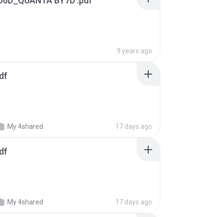
00D_QUANTA BY7D .pdf
9 years ago
df
My 4shared
17 days ago
df
My 4shared
17 days ago