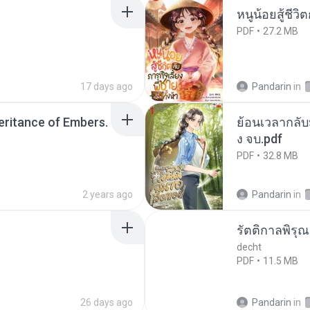
หนูน้อยสู้ชีวิ
PDF
27.2 MB
17 days ago
Pandarin
in
heritance of Embers.
ย้อนเวลากลับม
ง จบ.pdf
PDF
32.8 MB
2 years ago
Pandarin
in
รัตติกาลพิรุ
decht
PDF
11.5 MB
26 days ago
Pandarin
in