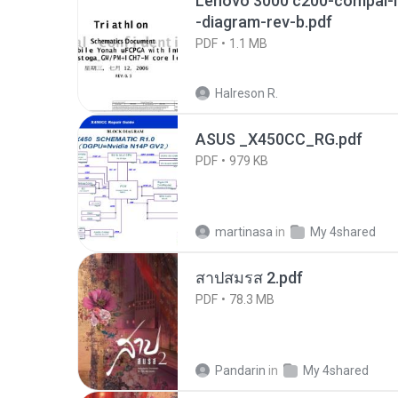
Lenovo 3000 c200-compal-
-diagram-rev-b.pdf
PDF
1.1 MB
Halreson R.
ASUS _X450CC_RG.pdf
PDF
979 KB
martinasa
in
My 4shared
สาปสมรส 2.pdf
PDF
78.3 MB
Pandarin
in
My 4shared