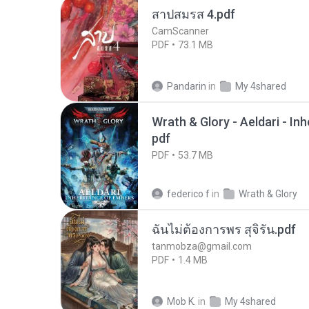
สาปสมรส 4.pdf
CamScanner
PDF
73.1 MB
Pandarin
in
My 4shared
Wrath & Glory - Aeldari - In
pdf
PDF
53.7 MB
federico f
in
Wrath & Glory
ฉันไม่ต้องการพร สุจิรัน.pdf
tanmobza@gmail.com
PDF
1.4 MB
Mob K.
in
My 4shared