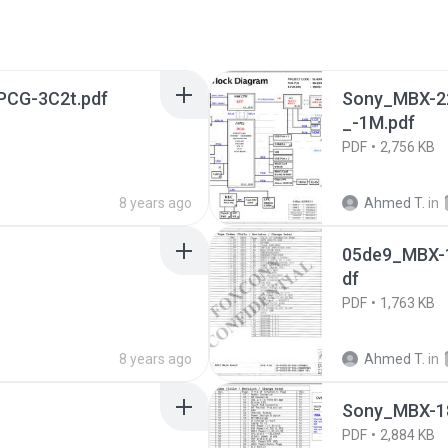
PCG-3C2t.pdf
Sony_MBX-2
_-1M.pdf
PDF
2,756 KB
8 years ago
Ahmed T.
in
05de9_MBX-
df
PDF
1,763 KB
8 years ago
Ahmed T.
in
Sony_MBX-1
PDF
2,884 KB