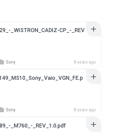
29_-_WISTRON_CADIZ-CP_-_REV
Sony
8 years ago
149_MS10_Sony_Vaio_VGN_FE.p
Sony
8 years ago
89_-_M760_-_REV_1.0.pdf