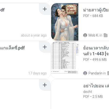
pdf
ม่ายสาวผู้เปี
PDF
684 KB
about a year ago
Mob K.
in
นแกแล็คซี่.pdf
ย้อนเวลากลับ
นตัว 1-443 
PDF
499.6 MB
17 days ago
Pandarin
in
อย่าไปยอม เล
decht
PDF
2.5 MB