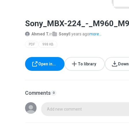
Sony_MBX-224_-_M960_M9
Ahmed T.
in
Sony
8 years ago
more...
PDF
998 KB
Open in...
To library
Down
Comments
0
Add new comment