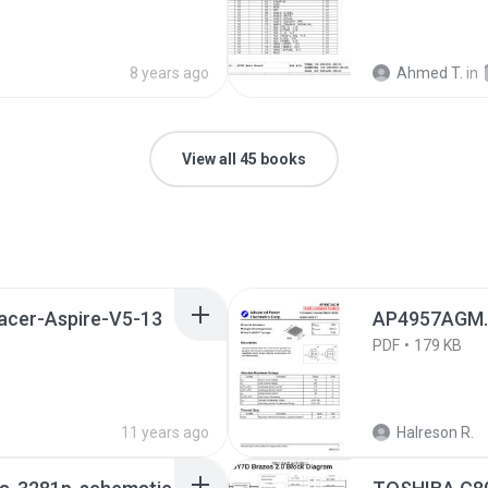
8 years ago
Ahmed T.
in
View all 45 books
acer-Aspire-V5-13
AP4957AGM.
PDF
179 KB
11 years ago
Halreson R.