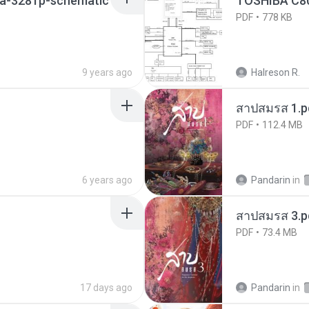
la-3281p-schematic
TOSHIBA C8
PDF
778 KB
9 years ago
Halreson R.
สาปสมรส 1.p
PDF
112.4 MB
6 years ago
Pandarin
in
สาปสมรส 3.p
PDF
73.4 MB
17 days ago
Pandarin
in