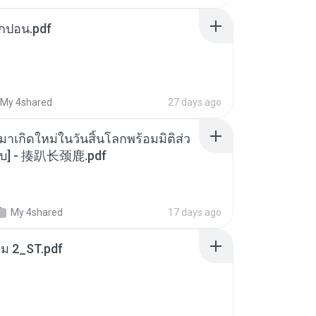
ยกปอน.pdf
My 4shared
27 days ago
มาเกิดใหม่ในวันสิ้นโลกพร้อมมิติส่ว
[จบ] - 揍趴长颈鹿.pdf
My 4shared
17 days ago
่ม 2_ST.pdf