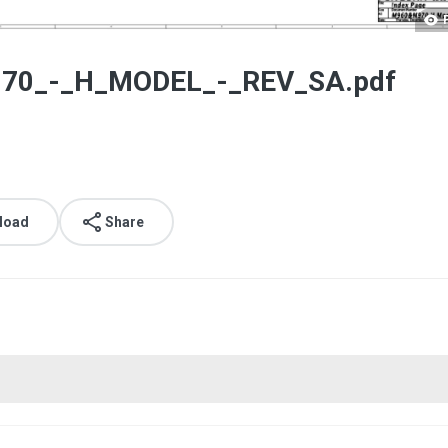
70_-_H_MODEL_-_REV_SA.pdf
load
Share