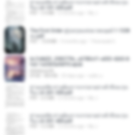
ท่านแม่ทัพ ท่านต้องการภรรยาอย่างข้าถึงจะรุ่งเ
รือง ch 101-200.pdf
PDF
5.4 MB
2 months ago
My J.
The First Order สู่รุ่งอรุณแห่งมวลมนุษย์ 1-1328
จบ.pdf
PDF
72.8 MB
3 months ago
Theerasak G.
6c7c8d33_3f85779c_e3783cf1-e033-4265-8
fe2-1e23b5a9dff0.epub
littlebbear96
EPUB
804 KB
25 days ago
ทอฝัน ม.
ท่านแม่ทัพ ท่านต้องการภรรยาอย่างข้าถึงจะรุ่งเ
รือง ch 201-300.pdf
PDF
6.5 MB
2 months ago
My J.
ท่านแม่ทัพ ท่านต้องการภรรยาอย่างข้าถึงจะรุ่งเ
รือง ch 301-400.pdf
PDF
5.2 MB
2 months ago
My J.