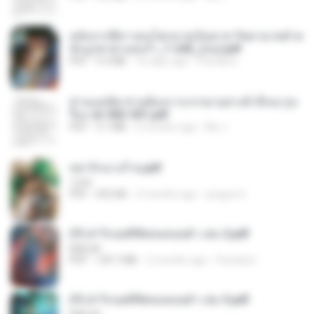
หลังจากพี่สาวคนโตกลายเป็นทาส รัชทายาทตำห
นักบูรพาตาแดงก่ำ_1-242_(จบ).pdf
PDF
9.3 MB
16 days ago
Pandarin
ท่านแม่ทัพ ท่านต้องการภรรยาอย่างข้าถึงจะรุ่งเ
รือง ch 502-551.pdf
PDF
3.1 MB
2 months ago
My J.
หย่ารักนางร้าย.pdf
1234
PDF
692 KB
3 months ago
yingyai S.
(Y) ฝ่าวิกฤตพิชิตหอคอยดำ เล่ม 2.pdf
BAILIW
PDF
109.7 MB
2 months ago
Pandarin
(Y) ฝ่าวิกฤตพิชิตหอคอยดำ เล่ม 3.pdf