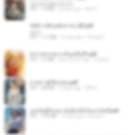
tanmobza@gmail.com
PDF
1.4 MB
25 days ago
Mob K.
รัตติกาลพิรุณสิบสารท_RZ.pdf
decht
PDF
11.5 MB
16 days ago
Pandarin
ฝ่าบาททรงพระเจริญหมื่นปี1.pdf
PDF
6.4 MB
about a year ago
Orasa K.
ม่ายสาวผู้เปียกปอน.pdf
PDF
684 KB
26 days ago
Mob K.
เธอเป็นผู้รับเหมาอันดับหนึ่งในแกแล็คซี่.pdf
PDF
19.9 MB
16 days ago
Pandarin