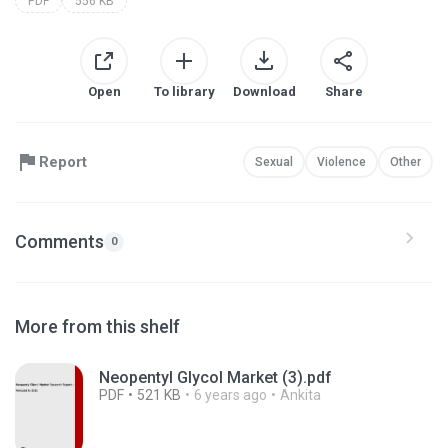
PDF
556 KB
Open
To library
Download
Share
Report
Sexual
Violence
Other
Comments
0
More from this shelf
Neopentyl Glycol Market (3).pdf
PDF
521 KB
6 years ago
Ankita