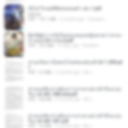
(Y) ฝ่าวิกฤตพิชิตหอคอยดำ เล่ม 1.pdf
BAILIW
PDF
101.1 MB
2 months ago
Pandarin
[A Chu] การเกิดใหม่ของหมอหญิงเทวดา l ชายา
ท่านอ๋องปีศาจ [จบ].pdf
PDF
35.5 MB
16 days ago
Pandarin
หวนกลับมาเป็นคนโปรดของฮ่องเต้ ch 1-200.pd
f
PDF
6.4 MB
2 months ago
My J.
ท่านแม่ทัพ ท่านต้องการภรรยาอย่างข้าถึงจะรุ่งเ
รือง ch 561-568 end.pdf
PDF
502 KB
2 months ago
My J.
ท่านแม่ทัพ ท่านต้องการภรรยาอย่างข้าถึงจะรุ่งเ
รือง ch 401-501.pdf
PDF
3.6 MB
2 months ago
My J.