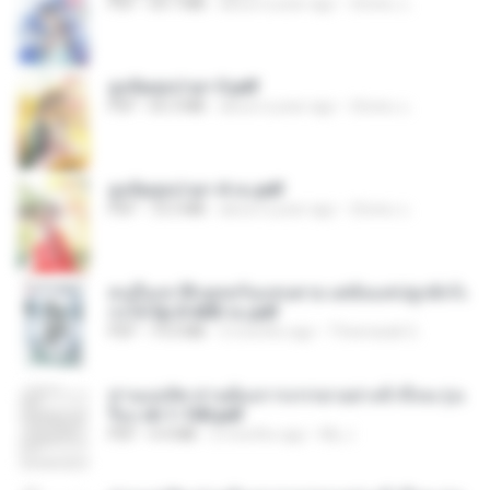
PDF
64.7 MB
about a year ago
ณิชพน แ.
ฮูหยิuสุดป่วuฯ 3.pdf
PDF
65.3 MB
about a year ago
ณิชพน แ.
ฮูหยิuสุดป่วuฯ 4 จบ.pdf
PDF
72.5 MB
about a year ago
ณิชพน แ.
คนอื่นเขาฝึกยุทธกันแทบตาย แต่ฉันแค่ปลูกผักก็เ
ก่งได้ Ep.0-600 จบ.pdf
PDF
19.0 MB
3 months ago
Theerasak G.
ท่านแม่ทัพ ท่านต้องการภรรยาอย่างข้าถึงจะรุ่งเ
รือง ch 1-100.pdf
PDF
4.4 MB
2 months ago
My J.