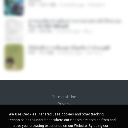
BAILIW
PDF
103.1 MB
2 months ago
Pandarin
ท่านแม่ทัพ ท่านต้องการภรรยาอย่างข้าถึงจะรุ่งเ
รือง ch 553-560.pdf
PDF
493 KB
2 months ago
My J.
(Y)บันทึกการเลี้ยงดูสามียุคหิน 1-4 จบ.pdf
PDF
19.7 MB
4 months ago
เลิฟ รักนะ
Terms of Use
Privacy
Support
We Use Cookies.
4shared uses cookies and other tracking
Do not sell my personal information
technologies to understand where our visitors are coming from and
Do not share my personal information
improve your browsing experience on our Website. By using our