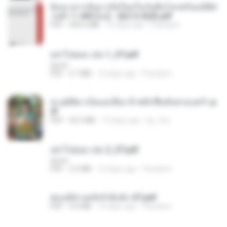
ย้อนเวลากลับมาเกิดใหม่ในวันสิ้นโลกพร้อมมิติส่
วนตัว 1-443 [จบ] - 揍趴长颈鹿.pdf
PDF
499.6 MB
16 days ago
Pandarin
อย่าไปยอม เล่ม 1_ST.pdf
decht
PDF
2.7 MB
16 days ago
Pandarin
ทะลุมิติมาเป็นแม่เลี้ยง ข้าพลิกฟื้นทั้งครอบครัว.p
df
PDF
42.5 MB
19 days ago
kp_fha
อย่าไปยอม เล่ม 2_ST.pdf
decht
PDF
2.5 MB
16 days ago
Pandarin
ฮ่องเต้ช่างคลั่งรักยิ่งนัก-ST.pdf
PDF
9.0 MB
16 days ago
Pandarin