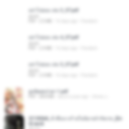
อย่าไปยอม เล่ม 3_ST.pdf
decht
PDF
2.5 MB
16 days ago
Pandarin
อย่าไปยอม เล่ม 4_ST.pdf
decht
PDF
2.4 MB
16 days ago
Pandarin
อย่าไปยอม เล่ม 5_ST.pdf
decht
PDF
2.4 MB
16 days ago
Pandarin
ฮูหยิuสุดป่วuฯ 1.pdf
PDF
68.8 MB
about a year ago
ณิชพน แ.
3f1f85b8_ข้าคือนางร้ายในนิยายจำกัดเรท_[En
d].epub