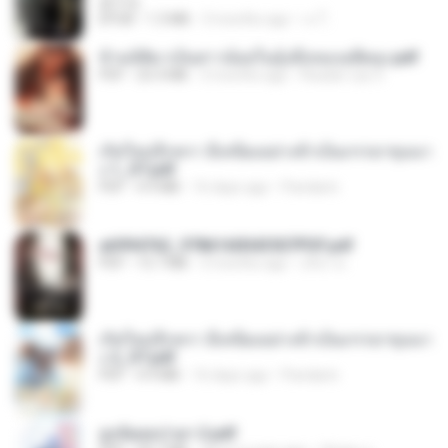
君子生
EPUB
1.3 MB
3 months ago
เจ โ.
ข้ามมิติมาเป็นสาวน้อยในอุ้งมือของอดีตลุง.pdf
PDF
25.4 MB
3 months ago
Reader Lily O.
เกิดใหม่อีกครา อี๋เหนียงอย่างข้าเป็นภรรยาขุนนา
ง 1_ST.pdf
PDF
4.9 MB
16 days ago
Pandarin
a6994762_9786160043507PDF.pdf
PDF
15.7 MB
3 months ago
อริยา ด.
เกิดใหม่อีกครา อี๋เหนียงอย่างข้าเป็นภรรยาขุนนา
ง 2_ST.pdf
PDF
4.9 MB
16 days ago
Pandarin
ฮูหยิuสุดป่วuฯ 2.pdf