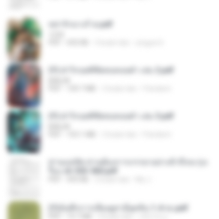
หย่ารักนางร้าย.pdf
1234
PDF
692 KB
3 bulan lalu
yingyai S.
(Y) ฝ่าวิกฤตพิชิตหอคอยดำ เล่ม 2.pdf
BAILIW
PDF
109.7 MB
2 bulan lalu
Pandarin
(Y) ฝ่าวิกฤตพิชิตหอคอยดำ เล่ม 3.pdf
BAILIW
PDF
103.1 MB
2 bulan lalu
Pandarin
ท่านแม่ทัพ ท่านต้องการภรรยาอย่างข้าถึงจะรุ่งเ
รือง ch 553-560.pdf
PDF
493 KB
2 bulan lalu
My J.
(Y)บันทึกการเลี้ยงดูสามียุคหิน 1-4 จบ.pdf
PDF
19.7 MB
4 bulan lalu
เลิฟ รักนะ