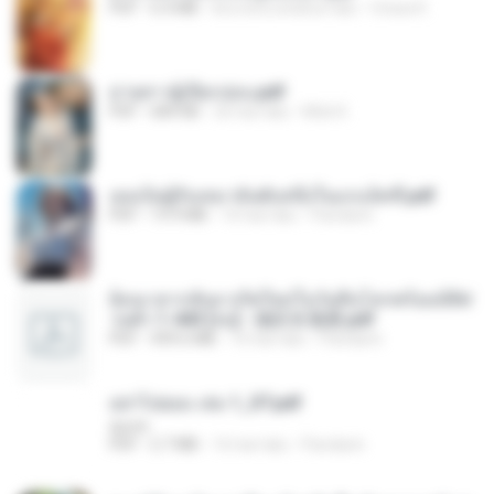
PDF
6.4 MB
kira-kira setahun lalu
Orasa K.
ม่ายสาวผู้เปียกปอน.pdf
PDF
684 KB
26 hari lalu
Mob K.
เธอเป็นผู้รับเหมาอันดับหนึ่งในแกแล็คซี่.pdf
PDF
19.9 MB
16 hari lalu
Pandarin
ย้อนเวลากลับมาเกิดใหม่ในวันสิ้นโลกพร้อมมิติส่
วนตัว 1-443 [จบ] - 揍趴长颈鹿.pdf
PDF
499.6 MB
16 hari lalu
Pandarin
อย่าไปยอม เล่ม 1_ST.pdf
decht
PDF
2.7 MB
16 hari lalu
Pandarin