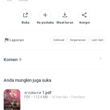
PDF
264 KB
Buka
Ke pustaka
Muat turun
Kongsi
Laporan
Seksual
Keganasan
Lain-lain
Komen
0
Anda mungkin juga suka
สาปสมรส 1.pdf
PDF
112.4 MB
16 hari lalu
Pandarin