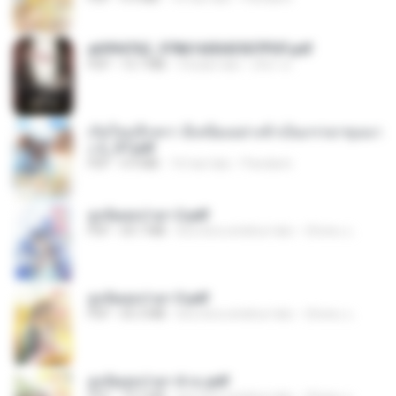
a6994762_9786160043507PDF.pdf
PDF
15.7 MB
3 bulan lalu
อริยา ด.
เกิดใหม่อีกครา อี๋เหนียงอย่างข้าเป็นภรรยาขุนนา
ง 2_ST.pdf
PDF
4.9 MB
16 hari lalu
Pandarin
ฮูหยิuสุดป่วuฯ 2.pdf
PDF
64.7 MB
kira-kira setahun lalu
ณิชพน แ.
ฮูหยิuสุดป่วuฯ 3.pdf
PDF
65.3 MB
kira-kira setahun lalu
ณิชพน แ.
ฮูหยิuสุดป่วuฯ 4 จบ.pdf