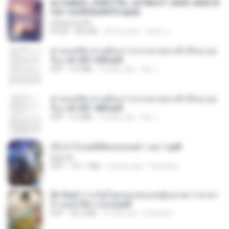
6c7c8d33_3f85779c_e3783cf1-e033-4265-8
fe2-1e23b5a9dff0.epub
littlebbear96
EPUB
804 KB
25 hari lalu
ทอฝัน ม.
ท่านแม่ทัพ ท่านต้องการภรรยาอย่างข้าถึงจะรุ่งเ
รือง ch 201-300.pdf
PDF
6.5 MB
2 bulan lalu
My J.
ท่านแม่ทัพ ท่านต้องการภรรยาอย่างข้าถึงจะรุ่งเ
รือง ch 301-400.pdf
PDF
5.2 MB
2 bulan lalu
My J.
(Y) ฝ่าวิกฤตพิชิตหอคอยดำ เล่ม 1.pdf
BAILIW
PDF
101.1 MB
2 bulan lalu
Pandarin
[A Chu] การเกิดใหม่ของหมอหญิงเทวดา l ชายา
ท่านอ๋องปีศาจ [จบ].pdf
PDF
35.5 MB
16 hari lalu
Pandarin