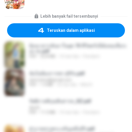
Lebih banyak fail tersembunyi
Teruskan dalam aplikasi
ย้อนเวลากลับมาในยุค 70 ชีวิตครั้งนี้ฉันขอเลือกเ
อง จบ.pdf
PDF
32.8 MB
16 hari lalu
Pandarin
ฉันไม่ต้องการพร สุจิรัน.pdf
tanmobza@gmail.com
PDF
1.4 MB
25 hari lalu
Mob K.
รัตติกาลพิรุณสิบสารท_RZ.pdf
decht
PDF
11.5 MB
16 hari lalu
Pandarin
ฝ่าบาททรงพระเจริญหมื่นปี1.pdf