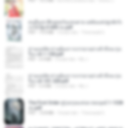
PDF
72.5 MB
kira-kira setahun lalu
ณิชพน แ.
คนอื่นเขาฝึกยุทธกันแทบตาย แต่ฉันแค่ปลูกผักก็เ
ก่งได้ Ep.0-600 จบ.pdf
PDF
19.0 MB
3 bulan lalu
Theerasak G.
ท่านแม่ทัพ ท่านต้องการภรรยาอย่างข้าถึงจะรุ่งเ
รือง ch 1-100.pdf
PDF
4.4 MB
2 bulan lalu
My J.
ท่านแม่ทัพ ท่านต้องการภรรยาอย่างข้าถึงจะรุ่งเ
รือง ch 101-200.pdf
PDF
5.4 MB
2 bulan lalu
My J.
The First Order สู่รุ่งอรุณแห่งมวลมนุษย์ 1-1328
จบ.pdf
PDF
72.8 MB
3 bulan lalu
Theerasak G.