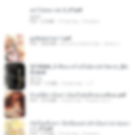
อย่าไปยอม เล่ม 5_ST.pdf
decht
PDF
2.4 MB
16 hari lalu
Pandarin
ฮูหยิuสุดป่วuฯ 1.pdf
PDF
68.8 MB
kira-kira setahun lalu
ณิชพน แ.
3f1f85b8_ข้าคือนางร้ายในนิยายจำกัดเรท_[En
d].epub
君子生
EPUB
1.3 MB
3 bulan lalu
เจ โ.
ข้ามมิติมาเป็นสาวน้อยในอุ้งมือของอดีตลุง.pdf
PDF
25.4 MB
3 bulan lalu
Reader Lily O.
เกิดใหม่อีกครา อี๋เหนียงอย่างข้าเป็นภรรยาขุนนา
ง 1_ST.pdf
PDF
4.9 MB
16 hari lalu
Pandarin