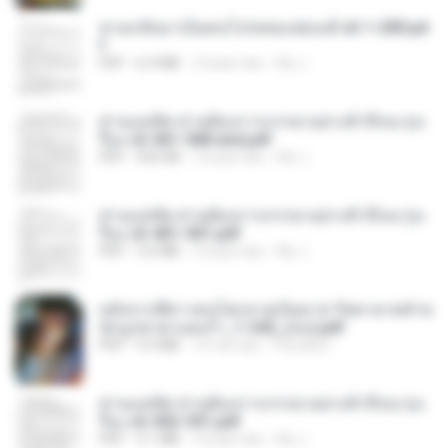
หวนกลับมาเป็นคนโปรดของฮ่องเต้ ch 1-200.pd
f
PDF
6.4 MB
2 bulan lalu
My J.
ท่านแม่ทัพ ท่านต้องการภรรยาอย่างข้าถึงจะรุ่งเ
รือง ch 561-568 end.pdf
PDF
502 KB
2 bulan lalu
My J.
ท่านแม่ทัพ ท่านต้องการภรรยาอย่างข้าถึงจะรุ่งเ
รือง ch 401-501.pdf
PDF
3.6 MB
2 bulan lalu
My J.
หลังจากพี่สาวคนโตกลายเป็นทาส รัชทายาทตำห
นักบูรพาตาแดงก่ำ_1-242_(จบ).pdf
PDF
9.3 MB
16 hari lalu
Pandarin
ท่านแม่ทัพ ท่านต้องการภรรยาอย่างข้าถึงจะรุ่งเ
รือง ch 502-551.pdf
PDF
3.1 MB
2 bulan lalu
My J.