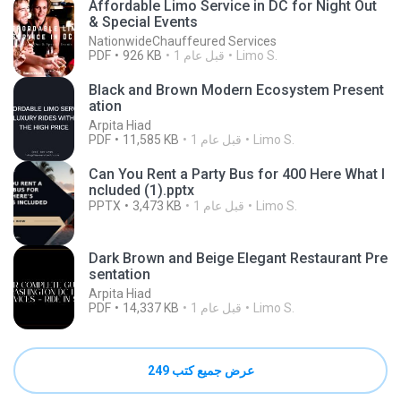
Affordable Limo Service in DC for Night Out
& Special Events
NationwideChauffeured Services
Limo S.
1 قبل عام
926 KB
PDF
Black and Brown Modern Ecosystem Present
ation
Arpita Hiad
Limo S.
1 قبل عام
11,585 KB
PDF
Can You Rent a Party Bus for 400 Here What I
ncluded (1).pptx
Limo S.
1 قبل عام
3,473 KB
PPTX
Dark Brown and Beige Elegant Restaurant Pre
sentation
Arpita Hiad
Limo S.
1 قبل عام
14,337 KB
PDF
عرض جميع كتب 249