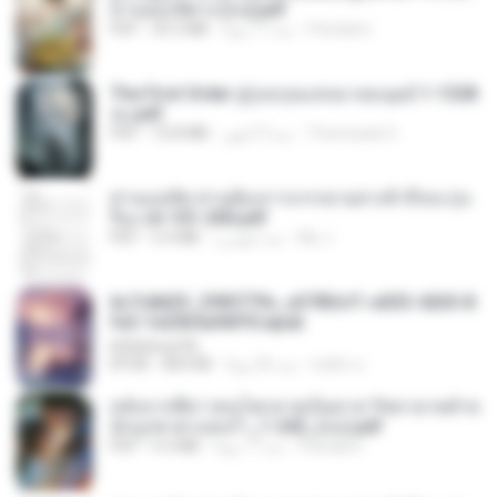
ท่านอ๋องปีศาจ [จบ].pdf
Pandarin
منذ 17 يومًا
35.5 MB
PDF
The First Order สู่รุ่งอรุณแห่งมวลมนุษย์ 1-1328
จบ.pdf
Theerasak G.
منذ 3 أشهر
72.8 MB
PDF
ท่านแม่ทัพ ท่านต้องการภรรยาอย่างข้าถึงจะรุ่งเ
รือง ch 101-200.pdf
My J.
منذ شهرين
5.4 MB
PDF
6c7c8d33_3f85779c_e3783cf1-e033-4265-8
fe2-1e23b5a9dff0.epub
littlebbear96
ทอฝัน ม.
منذ 26 يومًا
804 KB
EPUB
หลังจากพี่สาวคนโตกลายเป็นทาส รัชทายาทตำห
นักบูรพาตาแดงก่ำ_1-242_(จบ).pdf
Pandarin
منذ 17 يومًا
9.3 MB
PDF