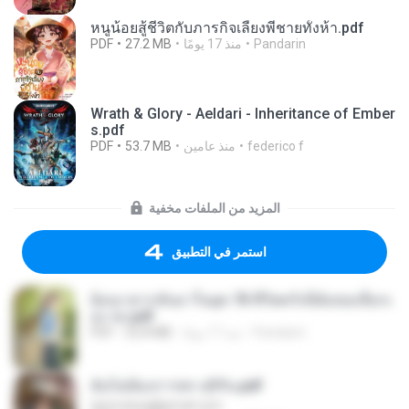
หนูน้อยสู้ชีวิตกับภารกิจเลี้ยงพี่ชายทั้งห้า.pdf
Pandarin
منذ 17 يومًا
27.2 MB
PDF
Wrath & Glory - Aeldari - Inheritance of Ember
s.pdf
federico f
منذ عامين
53.7 MB
PDF
المزيد من الملفات مخفية
استمر في التطبيق
ย้อนเวลากลับมาในยุค 70 ชีวิตครั้งนี้ฉันขอเลือกเ
อง จบ.pdf
Pandarin
منذ 17 يومًا
32.8 MB
PDF
ฉันไม่ต้องการพร สุจิรัน.pdf
tanmobza@gmail.com