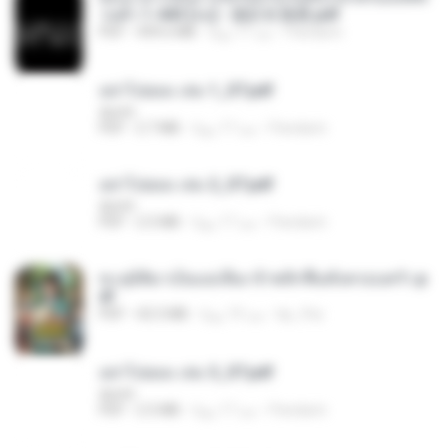
วนตัว 1-443 [จบ] - 揍趴长颈鹿.pdf
Pandarin
منذ 17 يومًا
499.6 MB
PDF
อย่าไปยอม เล่ม 1_ST.pdf
decht
Pandarin
منذ 17 يومًا
2.7 MB
PDF
อย่าไปยอม เล่ม 2_ST.pdf
decht
Pandarin
منذ 17 يومًا
2.5 MB
PDF
ทะลุมิติมาเป็นแม่เลี้ยง ข้าพลิกฟื้นทั้งครอบครัว.p
df
kp_fha
منذ 19 يومًا
42.5 MB
PDF
อย่าไปยอม เล่ม 3_ST.pdf
decht
Pandarin
منذ 17 يومًا
2.5 MB
PDF