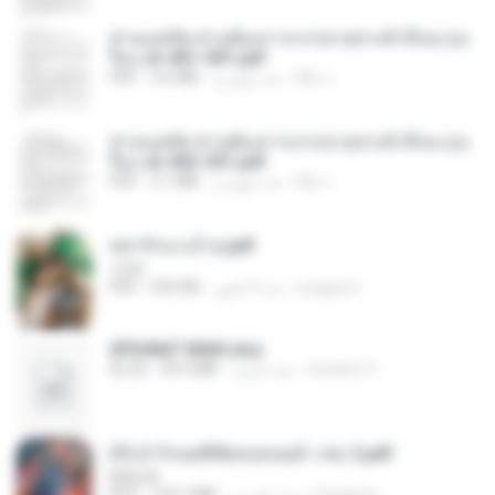
ท่านแม่ทัพ ท่านต้องการภรรยาอย่างข้าถึงจะรุ่งเ
รือง ch 401-501.pdf
My J.
منذ شهرين
3.6 MB
PDF
ท่านแม่ทัพ ท่านต้องการภรรยาอย่างข้าถึงจะรุ่งเ
รือง ch 502-551.pdf
My J.
منذ شهرين
3.1 MB
PDF
หย่ารักนางร้าย.pdf
1234
yingyai S.
منذ 3 أشهر
692 KB
PDF
SPIUNAT MAVI.xlsx
Susann S.
منذ عامين
99.4 MB
XLSX
(Y) ฝ่าวิกฤตพิชิตหอคอยดำ เล่ม 2.pdf
BAILIW
Pandarin
منذ شهرين
109.7 MB
PDF