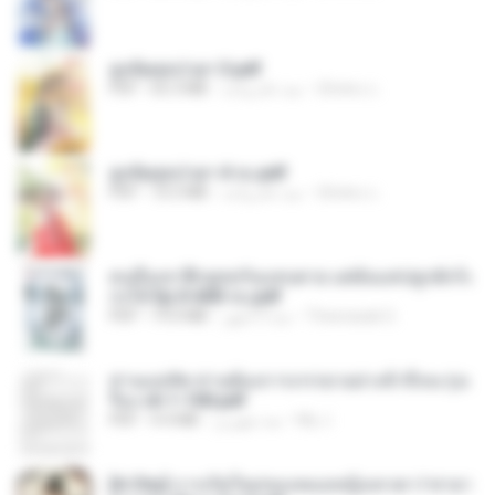
ฮูหยิuสุดป่วuฯ 3.pdf
ณิชพน แ.
منذ عام واحد
65.3 MB
PDF
ฮูหยิuสุดป่วuฯ 4 จบ.pdf
ณิชพน แ.
منذ عام واحد
72.5 MB
PDF
คนอื่นเขาฝึกยุทธกันแทบตาย แต่ฉันแค่ปลูกผักก็เ
ก่งได้ Ep.0-600 จบ.pdf
Theerasak G.
منذ 3 أشهر
19.0 MB
PDF
ท่านแม่ทัพ ท่านต้องการภรรยาอย่างข้าถึงจะรุ่งเ
รือง ch 1-100.pdf
My J.
منذ شهرين
4.4 MB
PDF
[A Chu] การเกิดใหม่ของหมอหญิงเทวดา l ชายา