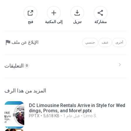
مشاركة
تنزيل
إلى المكتبة
فتح
الإبلاغ عن ملف
أخرى
عنف
جنسي
التعليقات
0
المزيد من هذا الرف
DC Limousine Rentals Arrive in Style for Wed
dings, Proms, and More!.pptx
Limo S.
1 قبل عام
5,618 KB
PPTX