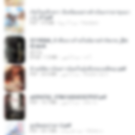
เกิดใหม่อีกครา อี๋เหนียงอย่างข้าเป็นภรรยาขุนนา
ง 2_ST.pdf
Pandarin
منذ 17 يومًا
4.9 MB
PDF
3f1f85b8_ข้าคือนางร้ายในนิยายจำกัดเรท_[En
d].epub
君子生
เจ โ.
منذ 3 أشهر
1.3 MB
EPUB
ข้ามมิติมาเป็นสาวน้อยในอุ้งมือของอดีตลุง.pdf
Reader Lily O.
منذ 3 أشهر
25.4 MB
PDF
a6994762_9786160043507PDF.pdf
อริยา ด.
منذ 3 أشهر
15.7 MB
PDF
ฮูหยิuสุดป่วuฯ 2.pdf
ณิชพน แ.
منذ عام واحد
64.7 MB
PDF