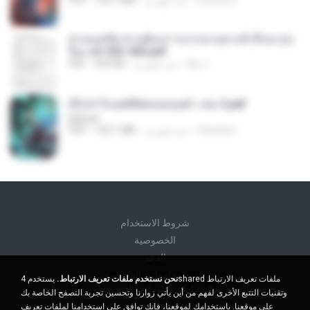
ท่านแม่ทัพ ท่านต้องการภรรยาอย่างข้าถึงจะรุ่งเ
รือง ch 553-560.pdf
My J.
منذ شهرين
493 KB
PDF
(Y) ฝ่าวิกฤตพิชิตหอคอยดำ เล่ม 3.pdf
BAILIW
Pandarin
منذ شهرين
103.1 MB
PDF
شروط الاستخدام
الخصوصية
الدعم
لا تبيع معلوماتي الشخصية
نحن نستخدم ملفات تعريف الارتباط.
يستخدم 4shared ملفات تعريف الارتباط
لا تشارك معلوماتي الشخصية
وتقنيات التتبع الأخرى لفهم من أين يأتي زوارنا وتحسين تجربة التصفح الخاصة بك
على موقعنا. باستخدامك لموقعنا، فإنك توافق على استخدامنا لملفات تعريف