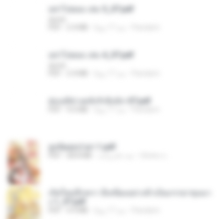
อย่าไปยอม เล่ม 5_ST.pdf
decht
Pandarin
منذ 17 يومًا
2.4 MB
PDF
อย่าไปยอม เล่ม 4_ST.pdf
decht
Pandarin
منذ 17 يومًا
2.4 MB
PDF
ฮ่องเต้ช่างคลั่งรักยิ่งนัก-ST.pdf
Pandarin
منذ 17 يومًا
9.0 MB
PDF
ฮูหยิuสุดป่วuฯ 1.pdf
ณิชพน แ.
منذ عام واحد
68.8 MB
PDF
เกิดใหม่อีกครา อี๋เหนียงอย่างข้าเป็นภรรยาขุนนา
ง 1_ST.pdf
Pandarin
منذ 17 يومًا
4.9 MB
PDF