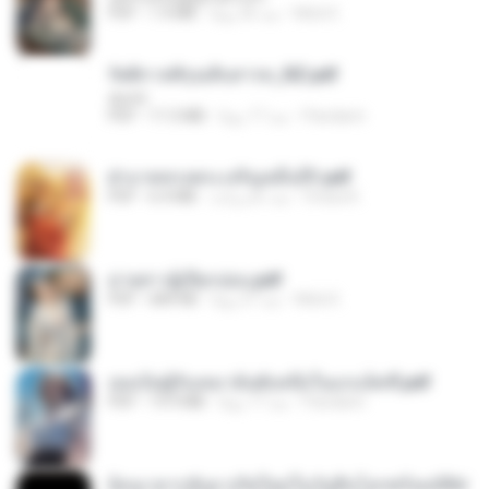
Mob K.
منذ 26 يومًا
1.4 MB
PDF
รัตติกาลพิรุณสิบสารท_RZ.pdf
decht
Pandarin
منذ 17 يومًا
11.5 MB
PDF
ฝ่าบาททรงพระเจริญหมื่นปี1.pdf
Orasa K.
منذ عام واحد
6.4 MB
PDF
ม่ายสาวผู้เปียกปอน.pdf
Mob K.
منذ 27 يومًا
684 KB
PDF
เธอเป็นผู้รับเหมาอันดับหนึ่งในแกแล็คซี่.pdf
Pandarin
منذ 17 يومًا
19.9 MB
PDF
ย้อนเวลากลับมาเกิดใหม่ในวันสิ้นโลกพร้อมมิติส่