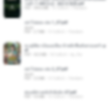
วนตัว 1-443 [จบ] - 揍趴长颈鹿.pdf
PDF
499.6 MB
15 วันที่แล้ว
Pandarin
อย่าไปยอม เล่ม 1_ST.pdf
decht
PDF
2.7 MB
15 วันที่แล้ว
Pandarin
ทะลุมิติมาเป็นแม่เลี้ยง ข้าพลิกฟื้นทั้งครอบครัว.p
df
PDF
42.5 MB
18 วันที่แล้ว
kp_fha
อย่าไปยอม เล่ม 2_ST.pdf
decht
PDF
2.5 MB
15 วันที่แล้ว
Pandarin
ฮ่องเต้ช่างคลั่งรักยิ่งนัก-ST.pdf
PDF
9.0 MB
15 วันที่แล้ว
Pandarin