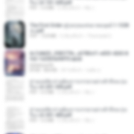
รือง ch 101-200.pdf
PDF
5.4 MB
2 เดือนที่แล้ว
My J.
The First Order สู่รุ่งอรุณแห่งมวลมนุษย์ 1-1328
จบ.pdf
PDF
72.8 MB
3 เดือนที่แล้ว
Theerasak G.
6c7c8d33_3f85779c_e3783cf1-e033-4265-8
fe2-1e23b5a9dff0.epub
littlebbear96
EPUB
804 KB
24 วันที่แล้ว
ทอฝัน ม.
ท่านแม่ทัพ ท่านต้องการภรรยาอย่างข้าถึงจะรุ่งเ
รือง ch 201-300.pdf
PDF
6.5 MB
2 เดือนที่แล้ว
My J.
ท่านแม่ทัพ ท่านต้องการภรรยาอย่างข้าถึงจะรุ่งเ
รือง ch 301-400.pdf
PDF
5.2 MB
2 เดือนที่แล้ว
My J.