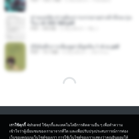
ท่านแม่ทัพ ท่านต้องการภรรยาอย่างข้าถึงจะรุ่งเ
รือง ch 553-560.pdf
PDF
493 KB
2 เดือนที่แล้ว
My J.
(Y)บันทึกการเลี้ยงดูสามียุคหิน 1-4 จบ.pdf
PDF
19.7 MB
4 เดือนที่แล้ว
เลิฟ รักนะ
(Y) ฝ่าวิกฤตพิชิตหอคอยดำ เล่ม 4.pdf
BAILIW
PDF
98.2 MB
2 เดือนที่แล้ว
Pandarin
(Y) ฝ่าวิกฤตพิชิตหอคอยดำ เล่ม 10 จบ.pdf
BAILIW
PDF
106.4 MB
2 เดือนที่แล้ว
Pandarin
เราใช้คุกกี้
4shared ใช้คุกกี้และเทคโนโลยีการติดตามอื่น ๆ เพื่อทำความ
เข้าใจว่าผู้เยี่ยมชมของเรามาจากที่ใด และเพื่อปรับปรุงประสบการณ์การท่อง
(Y) ฝ่าวิกฤตพิชิตหอคอยดำ เล่ม 8.pdf
เว็บของคุณบนเว็บไซต์ของเรา การใช้เว็บไซต์ของเราแสดงว่าคุณยินยอมให้