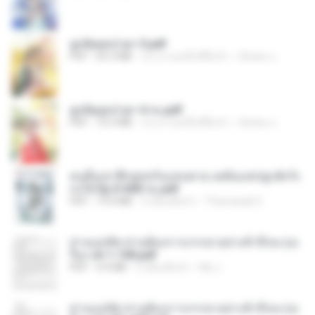
ฮูหยิuสุดป่วuฯ 3.pdf
PDF
65.3 MB
ประมาณหนึ่งปีที่แล้ว
ณิชพน แ.
ฮูหยิuสุดป่วuฯ 4 จบ.pdf
PDF
72.5 MB
ประมาณหนึ่งปีที่แล้ว
ณิชพน แ.
คนอื่นเขาฝึกยุทธกันแทบตาย แต่ฉันแค่ปลูกผักก็เ
ก่งได้ Ep.0-600 จบ.pdf
PDF
19.0 MB
3 เดือนที่แล้ว
Theerasak G.
ท่านแม่ทัพ ท่านต้องการภรรยาอย่างข้าถึงจะรุ่งเ
รือง ch 1-100.pdf
PDF
4.4 MB
2 เดือนที่แล้ว
My J.
ท่านแม่ทัพ ท่านต้องการภรรยาอย่างข้าถึงจะรุ่งเ