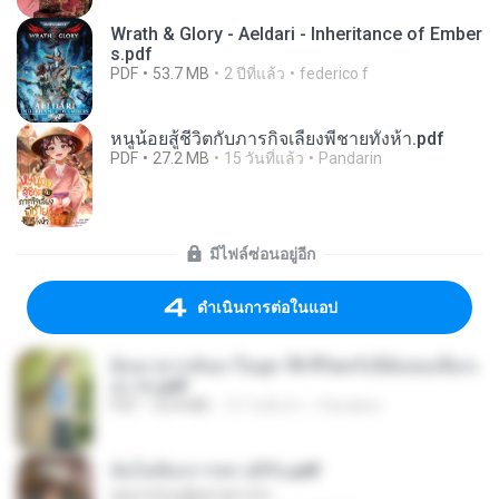
Wrath & Glory - Aeldari - Inheritance of Ember
s.pdf
PDF
53.7 MB
2 ปีที่แล้ว
federico f
หนูน้อยสู้ชีวิตกับภารกิจเลี้ยงพี่ชายทั้งห้า.pdf
PDF
27.2 MB
15 วันที่แล้ว
Pandarin
มีไฟล์ซ่อนอยู่อีก
ดำเนินการต่อในแอป
ย้อนเวลากลับมาในยุค 70 ชีวิตครั้งนี้ฉันขอเลือกเ
อง จบ.pdf
PDF
32.8 MB
15 วันที่แล้ว
Pandarin
ฉันไม่ต้องการพร สุจิรัน.pdf
tanmobza@gmail.com