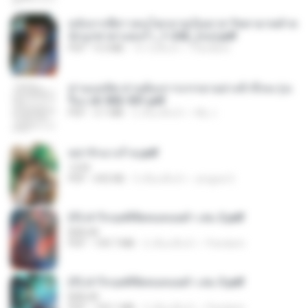
หลังจากพี่สาวคนโตกลายเป็นทาส รัชทายาทตำห
นักบูรพาตาแดงก่ำ_1-242_(จบ).pdf
PDF
9.3 MB
15 วันที่แล้ว
Pandarin
ท่านแม่ทัพ ท่านต้องการภรรยาอย่างข้าถึงจะรุ่งเ
รือง ch 502-551.pdf
PDF
3.1 MB
2 เดือนที่แล้ว
My J.
หย่ารักนางร้าย.pdf
1234
PDF
692 KB
3 เดือนที่แล้ว
yingyai S.
(Y) ฝ่าวิกฤตพิชิตหอคอยดำ เล่ม 2.pdf
BAILIW
PDF
109.7 MB
2 เดือนที่แล้ว
Pandarin
(Y) ฝ่าวิกฤตพิชิตหอคอยดำ เล่ม 3.pdf
BAILIW
PDF
103.1 MB
2 เดือนที่แล้ว
Pandarin