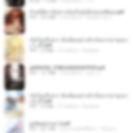
EPUB
1.3 MB
3 เดือนที่แล้ว
เจ โ.
ข้ามมิติมาเป็นสาวน้อยในอุ้งมือของอดีตลุง.pdf
PDF
25.4 MB
3 เดือนที่แล้ว
Reader Lily O.
เกิดใหม่อีกครา อี๋เหนียงอย่างข้าเป็นภรรยาขุนนา
ง 1_ST.pdf
PDF
4.9 MB
15 วันที่แล้ว
Pandarin
a6994762_9786160043507PDF.pdf
PDF
15.7 MB
3 เดือนที่แล้ว
อริยา ด.
เกิดใหม่อีกครา อี๋เหนียงอย่างข้าเป็นภรรยาขุนนา
ง 2_ST.pdf
PDF
4.9 MB
15 วันที่แล้ว
Pandarin
ฮูหยิuสุดป่วuฯ 2.pdf
PDF
64.7 MB
ประมาณหนึ่งปีที่แล้ว
ณิชพน แ.