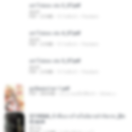
อย่าไปยอม เล่ม 3_ST.pdf
decht
PDF
2.5 MB
15 วันที่แล้ว
Pandarin
อย่าไปยอม เล่ม 4_ST.pdf
decht
PDF
2.4 MB
15 วันที่แล้ว
Pandarin
อย่าไปยอม เล่ม 5_ST.pdf
decht
PDF
2.4 MB
15 วันที่แล้ว
Pandarin
ฮูหยิuสุดป่วuฯ 1.pdf
PDF
68.8 MB
ประมาณหนึ่งปีที่แล้ว
ณิชพน แ.
3f1f85b8_ข้าคือนางร้ายในนิยายจำกัดเรท_[En
d].epub
君子生