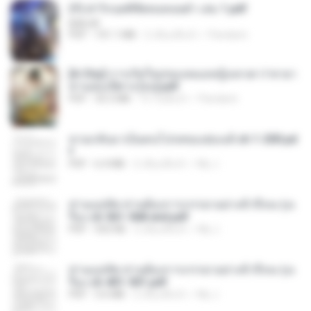
(Y) ฝ่าวิกฤตพิชิตหอคอยดำ เล่ม 1.pdf
BAILIW
PDF
101.1 MB
2 เดือนที่แล้ว
Pandarin
[A Chu] การเกิดใหม่ของหมอหญิงเทวดา l ชายา
ท่านอ๋องปีศาจ [จบ].pdf
PDF
35.5 MB
15 วันที่แล้ว
Pandarin
หวนกลับมาเป็นคนโปรดของฮ่องเต้ ch 1-200.pd
f
PDF
6.4 MB
2 เดือนที่แล้ว
My J.
ท่านแม่ทัพ ท่านต้องการภรรยาอย่างข้าถึงจะรุ่งเ
รือง ch 561-568 end.pdf
PDF
502 KB
2 เดือนที่แล้ว
My J.
ท่านแม่ทัพ ท่านต้องการภรรยาอย่างข้าถึงจะรุ่งเ
รือง ch 401-501.pdf
PDF
3.6 MB
2 เดือนที่แล้ว
My J.