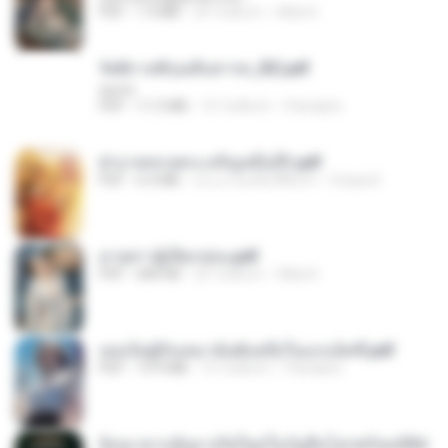
PDF
1.4 MB
24 วันที่แล้ว
Mob K.
รัตติกาลพิรุณสิบสารท_RZ.pdf
decht
PDF
11.5 MB
15 วันที่แล้ว
Pandarin
ฝ่าบาททรงพระเจริญหมื่นปี1.pdf
PDF
6.4 MB
ประมาณหนึ่งปีที่แล้ว
Orasa K.
ม่ายสาวผู้เปียกปอน.pdf
PDF
684 KB
25 วันที่แล้ว
Mob K.
เธอเป็นผู้รับเหมาอันดับหนึ่งในแกแล็คซี่.pdf
PDF
19.9 MB
15 วันที่แล้ว
Pandarin
ย้อนเวลากลับมาเกิดใหม่ในวันสิ้นโลกพร้อมมิติส่