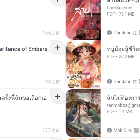
สาปสมรส 4.p
CamScanner
PDF
73.1 MB
15天之前
Pandarin
在
heritance of Embers.
หนูน้อยสู้ชีวิ
PDF
27.2 MB
2年之前
Pandarin
在
ครั้งนี้ฉันขอเลือกเอ
ฉันไม่ต้องการ
tanmobza@gmai
PDF
1.4 MB
15天之前
Mob K.
在