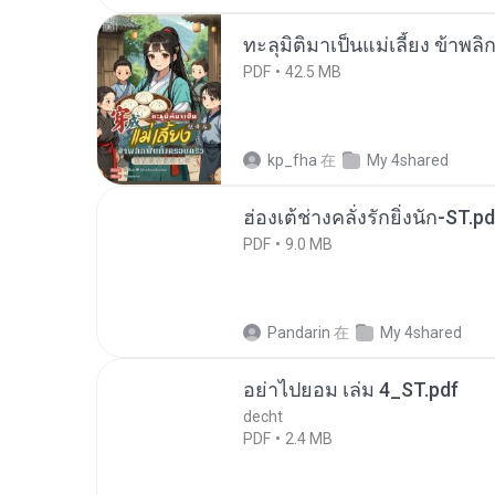
ทะลุมิติมาเป็นแม่เลี้ยง ข้าพลิ
PDF
42.5 MB
kp_fha
在
My 4shared
ฮ่องเต้ช่างคลั่งรักยิ่งนัก-ST.pd
PDF
9.0 MB
Pandarin
在
My 4shared
อย่าไปยอม เล่ม 4_ST.pdf
decht
PDF
2.4 MB