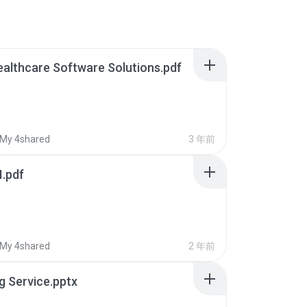
ealthcare Software Solutions.pdf
My 4shared
3 年前
I.pdf
My 4shared
2 年前
ng Service.pptx