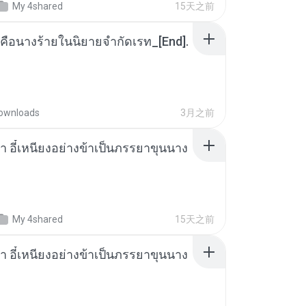
My 4shared
15天之前
คือนางร้ายในนิยายจำกัดเรท_[End].
ownloads
3月之前
า อี๋เหนียงอย่างข้าเป็นภรรยาขุนนาง
My 4shared
15天之前
า อี๋เหนียงอย่างข้าเป็นภรรยาขุนนาง