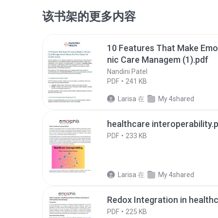
该书架的更多内容
10 Features That Make Emor
nic Care Managem (1).pdf
Nandini Patel
PDF
241 KB
Larisa
在
My 4shared
healthcare interoperability.
PDF
233 KB
Larisa
在
My 4shared
Redox Integration in healthc
PDF
225 KB