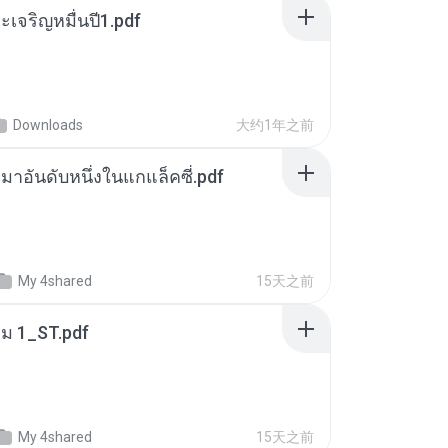
เจริญหมื่นปี1.pdf
Downloads
大约1年之前
เหมาอันดับหนึ่งในแกแล็คซี่.pdf
My 4shared
15天之前
่ม 1_ST.pdf
My 4shared
15天之前