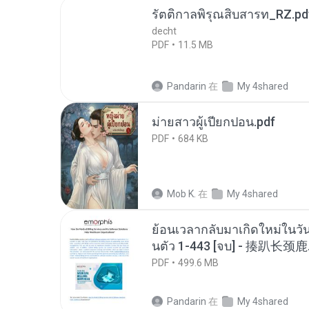
รัตติกาลพิรุณสิบสารท_RZ.pd
decht
PDF
11.5 MB
Pandarin
在
My 4shared
ม่ายสาวผู้เปียกปอน.pdf
PDF
684 KB
Mob K.
在
My 4shared
ย้อนเวลากลับมาเกิดใหม่ในวัน
นตัว 1-443 [จบ] - 揍趴长颈鹿
PDF
499.6 MB
Pandarin
在
My 4shared