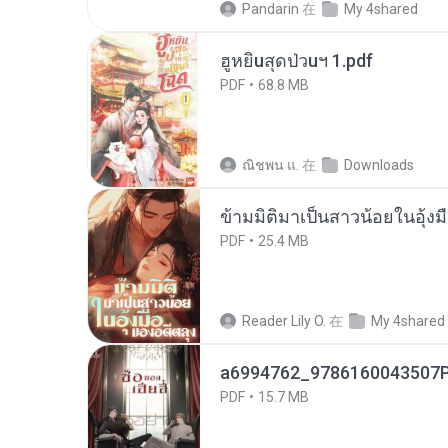
Pandarin
在
My 4shared
ฮูหยิuสุดป่วuฯ 1.pdf
PDF
68.8 MB
ณิชพน แ.
在
Downloads
ข้ามมิติมาเป็นสาวน้อยในอุ้งม
PDF
25.4 MB
Reader Lily O.
在
My 4shared
a6994762_9786160043507P
PDF
15.7 MB