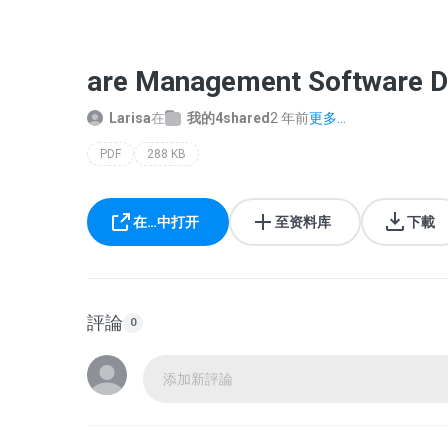
are Management Software D
Larisa
在
我的4shared
2 年前
更多...
PDF
288 KB
在…中打开
至资料库
下載
評論
0
添加新評論