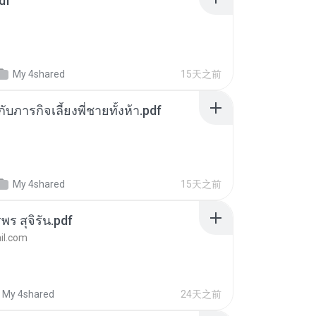
df
My 4shared
15天之前
ตกับภารกิจเลี้ยงพี่ชายทั้งห้า.pdf
My 4shared
15天之前
พร สุจิรัน.pdf
l.com
My 4shared
24天之前