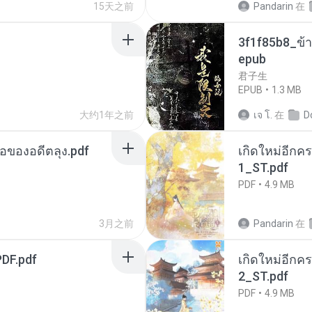
15天之前
Pandarin
在
3f1f85b8_ข้า
epub
君子生
EPUB
1.3 MB
大约1年之前
เจ โ.
在
D
ือของอดีตลุง.pdf
เกิดใหม่อีกคร
1_ST.pdf
PDF
4.9 MB
3月之前
Pandarin
在
DF.pdf
เกิดใหม่อีกคร
2_ST.pdf
PDF
4.9 MB