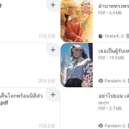
f
ฝ่าบาททรงพระ
PDF
6.4 MB
15天之前
Orasa K.
在
เธอเป็นผู้รับ
PDF
19.9 MB
25天之前
Pandarin
在
สิ้นโลกพร้อมมิติส่ว
อย่าไปยอม เล
.pdf
decht
PDF
2.7 MB
15天之前
Pandarin
在