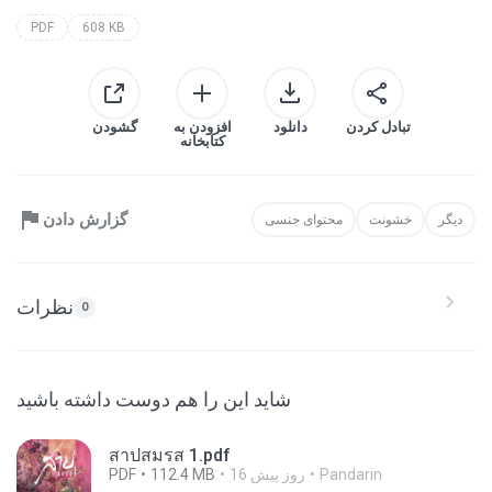
PDF
608 KB
تبادل کردن
دانلود
افزودن به
گشودن
کتابخانه
گزارش دادن
دیگر
خشونت
محتوای جنسی
نظرات
0
شاید این را هم دوست داشته باشید
สาปสมรส 1.pdf
Pandarin
16 روز پیش
112.4 MB
PDF