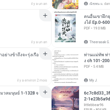
il y a un an
ณิชพน แ.
dan
คนอื่นเขาฝึกย
งได้ Ep.0-600
PDF
19.0 MB
il y a un an
Theerasak G.
ย่างข้าถึงจะรุ่งเรือ
ท่านแม่ทัพ ท่
ง ch 101-200
PDF
5.4 MB
il y a environ 2 mois
My J.
่งมวลมนุษย์ 1-1328 จ
6c7c8d33_3f
2-1e23b5a9d
littlebbear96
EPUB
804 KB