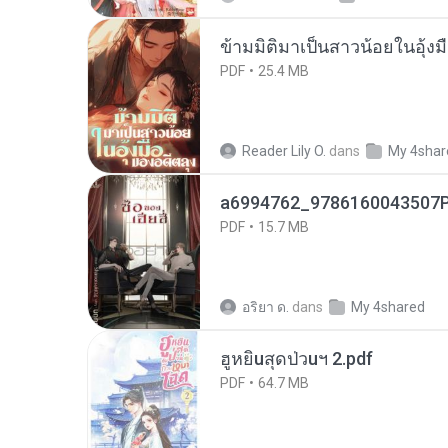
ข้ามมิติมาเป็นสาวน้อยในอุ้งม
PDF
25.4 MB
Reader Lily O.
dans
My 4shar
a6994762_9786160043507P
PDF
15.7 MB
อริยา ด.
dans
My 4shared
ฮูหยิuสุดป่วuฯ 2.pdf
PDF
64.7 MB