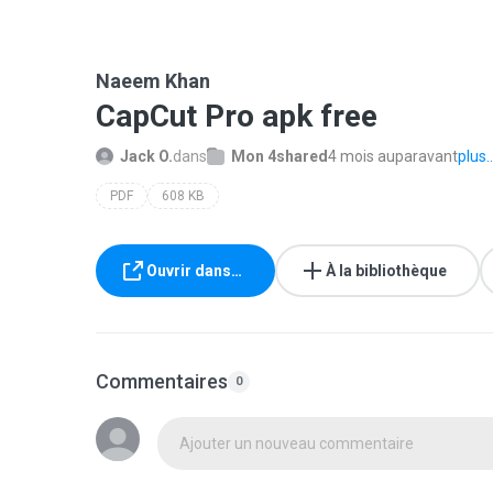
Naeem Khan
CapCut Pro apk free
Jack O.
dans
Mon 4shared
4 mois auparavant
plus..
PDF
608 KB
Ouvrir dans…
À la bibliothèque
Commentaires
0
Ajouter un nouveau commentaire