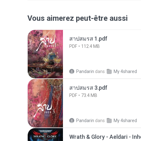
Vous aimerez peut-être aussi
สาปสมรส 1.pdf
PDF
112.4 MB
Pandarin
dans
My 4shared
สาปสมรส 3.pdf
PDF
73.4 MB
Pandarin
dans
My 4shared
Wrath & Glory - Aeldari - In