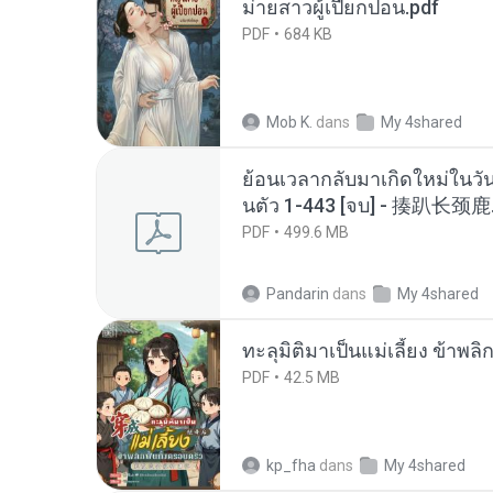
ม่ายสาวผู้เปียกปอน.pdf
PDF
684 KB
Mob K.
dans
My 4shared
ย้อนเวลากลับมาเกิดใหม่ในวัน
นตัว 1-443 [จบ] - 揍趴长颈鹿
PDF
499.6 MB
Pandarin
dans
My 4shared
ทะลุมิติมาเป็นแม่เลี้ยง ข้าพลิ
PDF
42.5 MB
kp_fha
dans
My 4shared