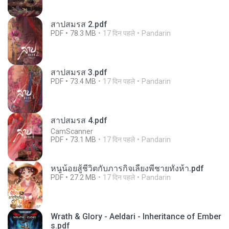
สาปสมรส 2.pdf
PDF
78.3 MB
17 दिन पहले
Pandarin
สาปสมรส 3.pdf
PDF
73.4 MB
17 दिन पहले
Pandarin
สาปสมรส 4.pdf
CamScanner
PDF
73.1 MB
17 दिन पहले
Pandarin
หนูน้อยสู้ชีวิตกับภารกิจเลี้ยงพี่ชายทั้งห้า.pdf
PDF
27.2 MB
17 दिन पहले
Pandarin
Wrath & Glory - Aeldari - Inheritance of Ember
s.pdf