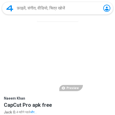
Preview
Naeem Khan
CapCut Pro apk free
Jack O.
4 महीने पहले
और...