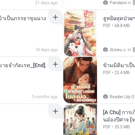
21 days ago
Pandarin
in
งข้าเป็นภรรยาขุนนาง
ฮูหยิuสุดป่วu
PDF
68.8 MB
18 days ago
ณิชพน แ.
in
ยายจำกัดเรท_[End].
ข้ามมิติมาเป็
PDF
25.4 MB
3 months ago
Reader Lily O.
[A Chu] การเ
นอ๋องปีศาจ [จ
PDF
35.5 MB