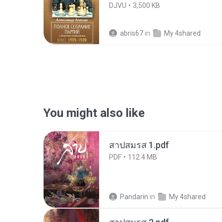
DJVU
3,500 KB
abris67
in
My 4shared
You might also like
สาปสมรส 1.pdf
PDF
112.4 MB
Pandarin
in
My 4shared