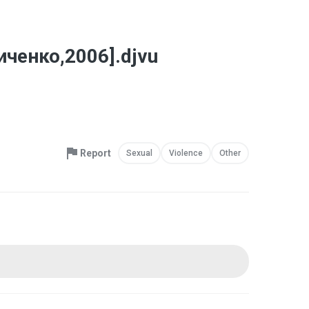
ченко,2006].djvu
Report
Sexual
Violence
Other