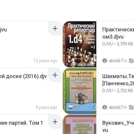
jvu
Практически
ом3.djvu
DJVU
3,799 KB
12 years ago
abris67
in
 доске (2016).djv
Шахматы.Те
[Панченко,20
DJVU
2,702 KB
9 years ago
abris67
in
ие партий. Том 1
Вукович_Уче
vu