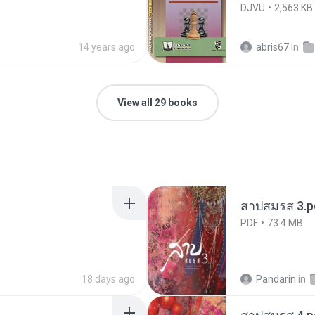
DJVU
2,563 KB
14 years ago
abris67
in
View all 29 books
สาปสมรส 3.p
PDF
73.4 MB
18 days ago
Pandarin
in