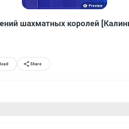
Preview
ений шахматных королей [Калини
load
Share