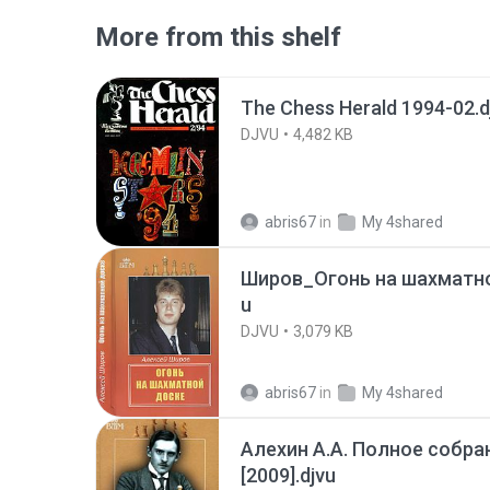
More from this shelf
The Chess Herald 1994-02.d
DJVU
4,482 KB
abris67
in
My 4shared
Широв_Огонь на шахматной
u
DJVU
3,079 KB
abris67
in
My 4shared
Алехин А.А. Полное собран
[2009].djvu