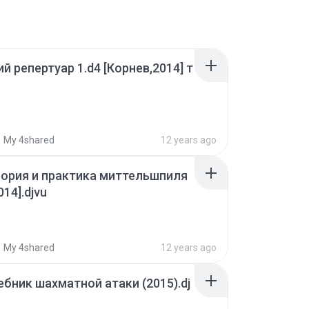
й репертуар 1.d4 [Корнев,2014] т
My 4shared
12 years ago
ория и практика миттельшпиля
14].djvu
My 4shared
12 years ago
бник шахматной атаки (2015).dj