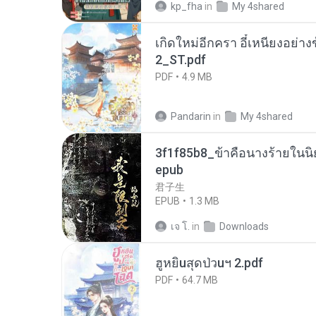
kp_fha
in
My 4shared
เกิดใหม่อีกครา อี๋เหนียงอย่า
2_ST.pdf
PDF
4.9 MB
Pandarin
in
My 4shared
3f1f85b8_ข้าคือนางร้ายในนิ
epub
君子生
EPUB
1.3 MB
เจ โ.
in
Downloads
ฮูหยิuสุดป่วuฯ 2.pdf
PDF
64.7 MB