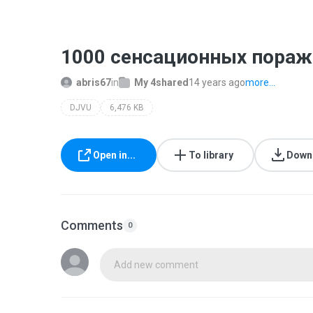
1000 сенсационных пораж
abris67
in
My 4shared
14 years ago
more...
DJVU
6,476 KB
Open in...
To library
Down
Comments
0
Add new comment