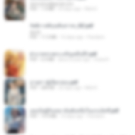
tanmobza@gmail.com
PDF
1.4 MB
24 days ago
Mob K.
รัตติกาลพิรุณสิบสารท_RZ.pdf
decht
PDF
11.5 MB
16 days ago
Pandarin
ฝ่าบาททรงพระเจริญหมื่นปี1.pdf
PDF
6.4 MB
about a year ago
Orasa K.
ม่ายสาวผู้เปียกปอน.pdf
PDF
684 KB
26 days ago
Mob K.
เธอเป็นผู้รับเหมาอันดับหนึ่งในแกแล็คซี่.pdf
PDF
19.9 MB
16 days ago
Pandarin