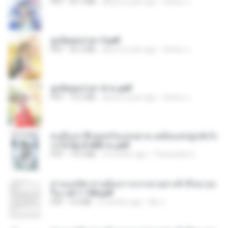
PDF
64.7 MB
about a year ago
ณิชพน แ.
ฮูหยิuสุดป่วuฯ 3.pdf
PDF
65.3 MB
about a year ago
ณิชพน แ.
ฮูหยิuสุดป่วuฯ 4 จบ.pdf
PDF
72.5 MB
about a year ago
ณิชพน แ.
คนอื่นเขาฝึกยุทธกันแทบตาย แต่ฉันแค่ปลูกผักก็เ
ก่งได้ Ep.0-600 จบ.pdf
PDF
19.0 MB
3 months ago
Theerasak G.
ท่านแม่ทัพ ท่านต้องการภรรยาอย่างข้าถึงจะรุ่งเ
รือง ch 1-100.pdf
PDF
4.4 MB
2 months ago
My J.