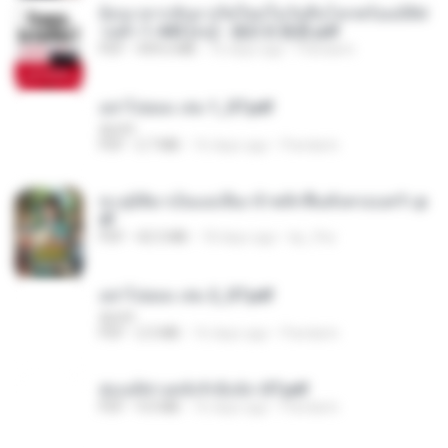
ย้อนเวลากลับมาเกิดใหม่ในวันสิ้นโลกพร้อมมิติส่
วนตัว 1-443 [จบ] - 揍趴长颈鹿.pdf
PDF
499.6 MB
16 days ago
Pandarin
อย่าไปยอม เล่ม 1_ST.pdf
decht
PDF
2.7 MB
16 days ago
Pandarin
ทะลุมิติมาเป็นแม่เลี้ยง ข้าพลิกฟื้นทั้งครอบครัว.p
df
PDF
42.5 MB
18 days ago
kp_fha
อย่าไปยอม เล่ม 2_ST.pdf
decht
PDF
2.5 MB
16 days ago
Pandarin
ฮ่องเต้ช่างคลั่งรักยิ่งนัก-ST.pdf
PDF
9.0 MB
16 days ago
Pandarin