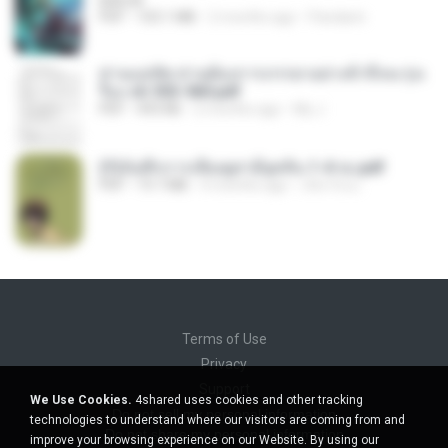
BAILIW
PDF
103.1 MB
2 months ago
Pandarin
ท่านแม่ทัพ ท่านต้องการภรรยาอย่างข้าถึงจะรุ่งเ
รือง ch 553-560.pdf
PDF
493 KB
2 months ago
My J.
(Y)บันทึกการเลี้ยงดูสามียุคหิน 1-4 จบ.pdf
PDF
19.7 MB
4 months ago
เลิฟ รักนะ
Terms of Use
Privacy
Support
We Use Cookies.
4shared uses cookies and other tracking
Do not sell my personal information
technologies to understand where our visitors are coming from and
Do not share my personal information
improve your browsing experience on our Website. By using our