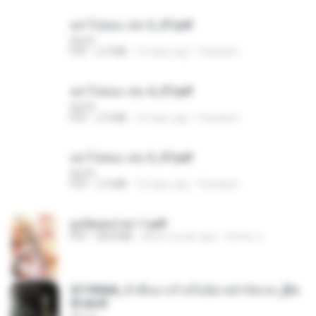
อย่าไปยอม เล่ม 3_ST.pdf
decht
PDF
2.5 MB
16 days ago
Pandarin
อย่าไปยอม เล่ม 4_ST.pdf
decht
PDF
2.4 MB
16 days ago
Pandarin
อย่าไปยอม เล่ม 5_ST.pdf
decht
PDF
2.4 MB
16 days ago
Pandarin
ฮูหยิuสุดป่วuฯ 1.pdf
PDF
68.8 MB
about a year ago
ณิชพน แ.
3f1f85b8_ข้าคือนางร้ายในนิยายจำกัดเรท_[En
d].epub