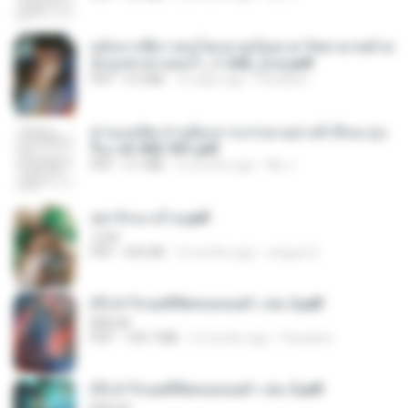
หลังจากพี่สาวคนโตกลายเป็นทาส รัชทายาทตำห
นักบูรพาตาแดงก่ำ_1-242_(จบ).pdf
PDF
9.3 MB
16 days ago
Pandarin
ท่านแม่ทัพ ท่านต้องการภรรยาอย่างข้าถึงจะรุ่งเ
รือง ch 502-551.pdf
PDF
3.1 MB
2 months ago
My J.
หย่ารักนางร้าย.pdf
1234
PDF
692 KB
3 months ago
yingyai S.
(Y) ฝ่าวิกฤตพิชิตหอคอยดำ เล่ม 2.pdf
BAILIW
PDF
109.7 MB
2 months ago
Pandarin
(Y) ฝ่าวิกฤตพิชิตหอคอยดำ เล่ม 3.pdf