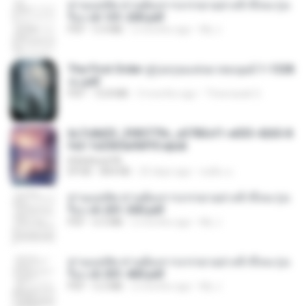
ท่านแม่ทัพ ท่านต้องการภรรยาอย่างข้าถึงจะรุ่งเ
รือง ch 101-200.pdf
PDF
5.4 MB
2 months ago
My J.
The First Order สู่รุ่งอรุณแห่งมวลมนุษย์ 1-1328
จบ.pdf
PDF
72.8 MB
3 months ago
Theerasak G.
6c7c8d33_3f85779c_e3783cf1-e033-4265-8
fe2-1e23b5a9dff0.epub
littlebbear96
EPUB
804 KB
25 days ago
ทอฝัน ม.
ท่านแม่ทัพ ท่านต้องการภรรยาอย่างข้าถึงจะรุ่งเ
รือง ch 201-300.pdf
PDF
6.5 MB
2 months ago
My J.
ท่านแม่ทัพ ท่านต้องการภรรยาอย่างข้าถึงจะรุ่งเ
รือง ch 301-400.pdf
PDF
5.2 MB
2 months ago
My J.