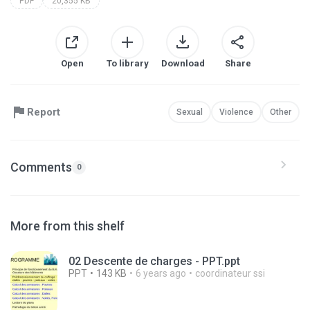
PDF
20,355 KB
Open
To library
Download
Share
Report
Sexual
Violence
Other
Comments
0
More from this shelf
02 Descente de charges - PPT.ppt
PPT
143 KB
6 years ago
coordinateur ssi