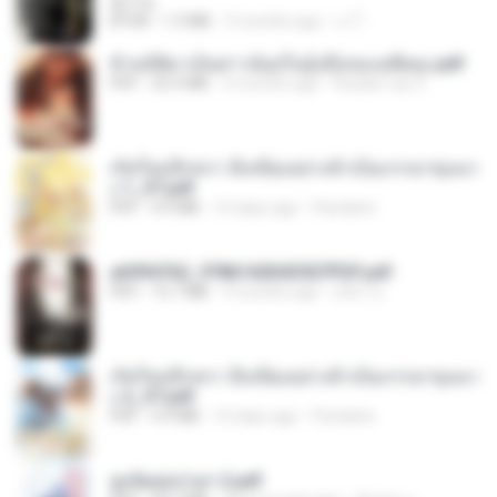
君子生
EPUB
1.3 MB
3 months ago
เจ โ.
ข้ามมิติมาเป็นสาวน้อยในอุ้งมือของอดีตลุง.pdf
PDF
25.4 MB
3 months ago
Reader Lily O.
เกิดใหม่อีกครา อี๋เหนียงอย่างข้าเป็นภรรยาขุนนา
ง 1_ST.pdf
PDF
4.9 MB
16 days ago
Pandarin
a6994762_9786160043507PDF.pdf
PDF
15.7 MB
3 months ago
อริยา ด.
เกิดใหม่อีกครา อี๋เหนียงอย่างข้าเป็นภรรยาขุนนา
ง 2_ST.pdf
PDF
4.9 MB
16 days ago
Pandarin
ฮูหยิuสุดป่วuฯ 2.pdf