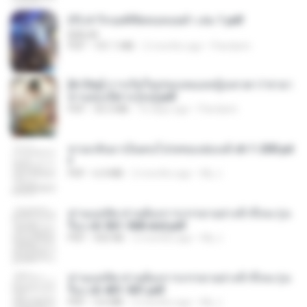
(Y) ฝ่าวิกฤตพิชิตหอคอยดำ เล่ม 1.pdf
BAILIW
PDF
101.1 MB
2 months ago
Pandarin
[A Chu] การเกิดใหม่ของหมอหญิงเทวดา l ชายา
ท่านอ๋องปีศาจ [จบ].pdf
PDF
35.5 MB
16 days ago
Pandarin
หวนกลับมาเป็นคนโปรดของฮ่องเต้ ch 1-200.pd
f
PDF
6.4 MB
2 months ago
My J.
ท่านแม่ทัพ ท่านต้องการภรรยาอย่างข้าถึงจะรุ่งเ
รือง ch 561-568 end.pdf
PDF
502 KB
2 months ago
My J.
ท่านแม่ทัพ ท่านต้องการภรรยาอย่างข้าถึงจะรุ่งเ
รือง ch 401-501.pdf
PDF
3.6 MB
2 months ago
My J.