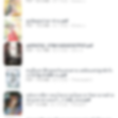
PDF
65.3 MB
約 1 年前
ณิชพน แ.
ฮูหยิuสุดป่วuฯ 4 จบ.pdf
PDF
72.5 MB
約 1 年前
ณิชพน แ.
a6994762_9786160043507PDF.pdf
PDF
15.7 MB
約 3 月前
อริยา ด.
คนอื่นเขาฝึกยุทธกันแทบตาย แต่ฉันแค่ปลูกผักก็เ
ก่งได้ Ep.0-600 จบ.pdf
PDF
19.0 MB
約 3 月前
Theerasak G.
หลังจากพี่สาวคนโตกลายเป็นทาส รัชทายาทตำห
นักบูรพาตาแดงก่ำ_1-242_(จบ).pdf
PDF
9.3 MB
約 19 日前
Pandarin