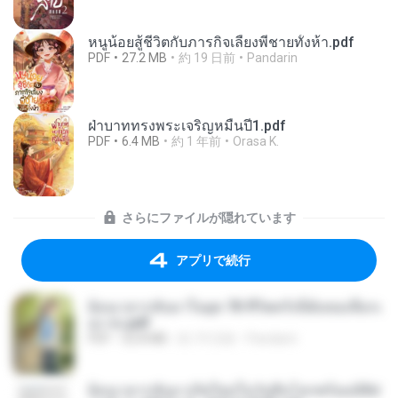
หนูน้อยสู้ชีวิตกับภารกิจเลี้ยงพี่ชายทั้งห้า.pdf
PDF
27.2 MB
約 19 日前
Pandarin
ฝ่าบาททรงพระเจริญหมื่นปี1.pdf
PDF
6.4 MB
約 1 年前
Orasa K.
さらにファイルが隠れています
アプリで続行
ย้อนเวลากลับมาในยุค 70 ชีวิตครั้งนี้ฉันขอเลือกเ
อง จบ.pdf
PDF
32.8 MB
約 19 日前
Pandarin
ย้อนเวลากลับมาเกิดใหม่ในวันสิ้นโลกพร้อมมิติส่