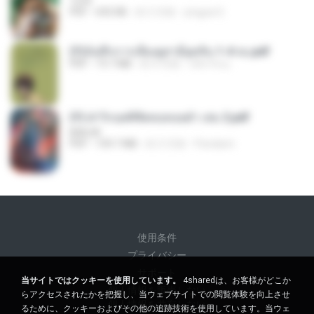
1234
PDF
692 KB
約 3 月前
yingyai S.
(Y)บันทึกการเลี้ยงดูสามียุคหิน 1-4 จบ.pdf
PDF
19.7 MB
約 4 月前
เลิฟ รักนะ
(Y) ฝ่าวิกฤตพิชิตหอคอยดำ เล่ม 2.pdf
BAILIW
PDF
109.7 MB
約 3 月前
Pandarin
使用条件
プライバシー
サポート
当サイトではクッキーを使用しています。
4sharedは、お客様がどこか
個人情報を販売しない
らアクセスされたかを把握し、当ウェブサイトでの閲覧体験を向上させ
個人情報を共有しない
るために、クッキーおよびその他の追跡技術を使用しています。当ウェ