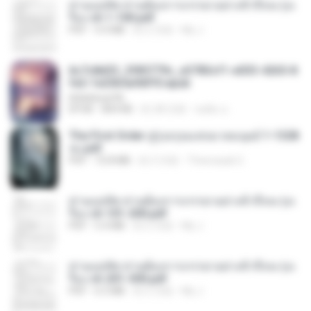
ท่านแม่ทัพ ท่านต้องการภรรยาอย่างข้าถึงจะรุ่งเ
รือง ch 1-100.pdf
PDF
4.4 MB
約 2 月前
My J.
6c7c8d33_3f85779c_e3783cf1-e033-4265-8
fe2-1e23b5a9dff0.epub
littlebbear96
EPUB
804 KB
約 28 日前
ทอฝัน ม.
The First Order สู่รุ่งอรุณแห่งมวลมนุษย์ 1-1328
จบ.pdf
PDF
72.8 MB
約 3 月前
Theerasak G.
ท่านแม่ทัพ ท่านต้องการภรรยาอย่างข้าถึงจะรุ่งเ
รือง ch 101-200.pdf
PDF
5.4 MB
約 2 月前
My J.
ท่านแม่ทัพ ท่านต้องการภรรยาอย่างข้าถึงจะรุ่งเ
รือง ch 201-300.pdf
PDF
6.5 MB
約 2 月前
My J.