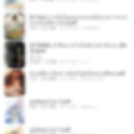
[A Chu] การเกิดใหม่ของหมอหญิงเทวดา l ชายา
ท่านอ๋องปีศาจ [จบ].pdf
PDF
35.5 MB
約 19 日前
Pandarin
3f1f85b8_ข้าคือนางร้ายในนิยายจำกัดเรท_[En
d].epub
君子生
EPUB
1.3 MB
約 3 月前
เจ โ.
ข้ามมิติมาเป็นสาวน้อยในอุ้งมือของอดีตลุง.pdf
PDF
25.4 MB
約 3 月前
Reader Lily O.
ฮูหยิuสุดป่วuฯ 2.pdf
PDF
64.7 MB
約 1 年前
ณิชพน แ.
ฮูหยิuสุดป่วuฯ 3.pdf