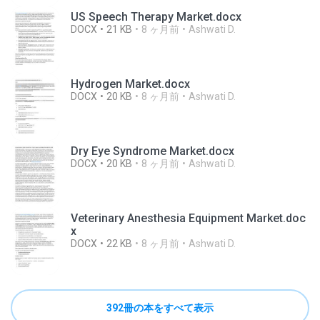
US Speech Therapy Market.docx
DOCX
21 KB
8 ヶ月前
Ashwati D.
Hydrogen Market.docx
DOCX
20 KB
8 ヶ月前
Ashwati D.
Dry Eye Syndrome Market.docx
DOCX
20 KB
8 ヶ月前
Ashwati D.
Veterinary Anesthesia Equipment Market.doc
x
DOCX
22 KB
8 ヶ月前
Ashwati D.
392冊の本をすべて表示