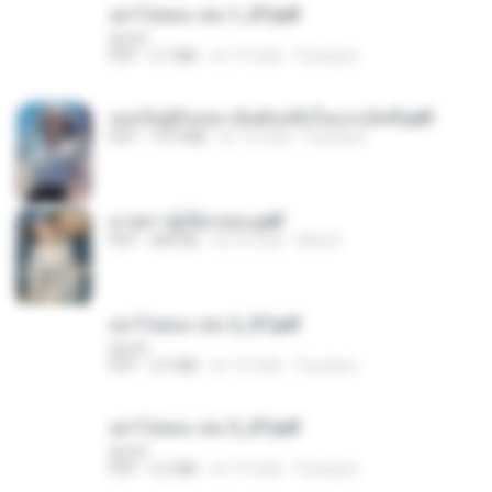
อย่าไปยอม เล่ม 1_ST.pdf
decht
PDF
2.7 MB
約 19 日前
Pandarin
เธอเป็นผู้รับเหมาอันดับหนึ่งในแกแล็คซี่.pdf
PDF
19.9 MB
約 19 日前
Pandarin
ม่ายสาวผู้เปียกปอน.pdf
PDF
684 KB
約 29 日前
Mob K.
อย่าไปยอม เล่ม 2_ST.pdf
decht
PDF
2.5 MB
約 19 日前
Pandarin
อย่าไปยอม เล่ม 3_ST.pdf
decht
PDF
2.5 MB
約 19 日前
Pandarin