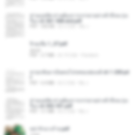
ท่านแม่ทัพ ท่านต้องการภรรยาอย่างข้าถึงจะรุ่งเ
รือง ch 561-568 end.pdf
PDF
502 KB
約 2 月前
My J.
จิ่วฉงจื่อ 1_ST.pdf
decht
PDF
2.7 MB
約 19 日前
Pandarin
หวนกลับมาเป็นคนโปรดของฮ่องเต้ ch 1-200.pd
f
PDF
6.4 MB
約 2 月前
My J.
ท่านแม่ทัพ ท่านต้องการภรรยาอย่างข้าถึงจะรุ่งเ
รือง ch 502-551.pdf
PDF
3.1 MB
約 2 月前
My J.
หย่ารักนางร้าย.pdf