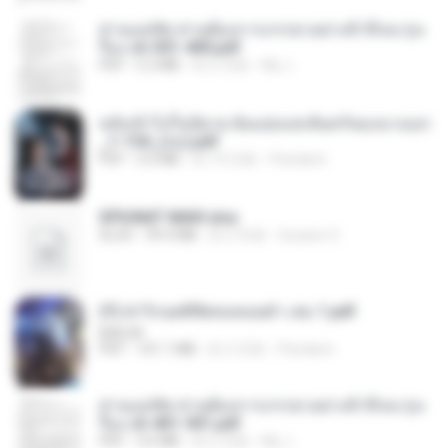
ท่านแม่ทัพ ท่านต้องการภรรยาอย่างข้าถึงจะรุ่งเ
รือง ch 301-400.pdf
PDF
5.2 MB
約 2 月前
My J.
หลังเข้าไปในนิยาย ฉันแย่งแสงจันทร์ของนางเอก
_1-154_(จบ).pdf
PDF
5.6 MB
約 19 日前
Pandarin
SPIUNAT MAVI.xlsx
XLSX
99.4 MB
約 2 年前
Susann S.
(Y) ฝ่าวิกฤตพิชิตหอคอยดำ เล่ม 1.pdf
BAILIW
PDF
101.1 MB
約 3 月前
Pandarin
ท่านแม่ทัพ ท่านต้องการภรรยาอย่างข้าถึงจะรุ่งเ
รือง ch 401-501.pdf
PDF
3.6 MB
約 2 月前
My J.