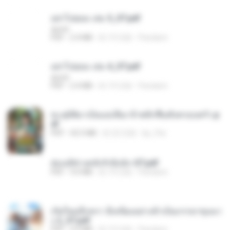
อย่าไปยอม เล่ม 5_ST.pdf
decht
PDF
2.4 MB
約 19 日前
Pandarin
อย่าไปยอม เล่ม 4_ST.pdf
decht
PDF
2.4 MB
約 19 日前
Pandarin
ทะลุมิติมาเป็นแม่เลี้ยง ข้าพลิกฟื้นทั้งครอบครัว.p
df
PDF
42.5 MB
約 22 日前
kp_fha
ฮ่องเต้ช่างคลั่งรักยิ่งนัก-ST.pdf
PDF
9.0 MB
約 19 日前
Pandarin
เกิดใหม่อีกครา อี๋เหนียงอย่างข้าเป็นภรรยาขุนนา
ง 2_ST.pdf
PDF
4.9 MB
約 19 日前
Pandarin