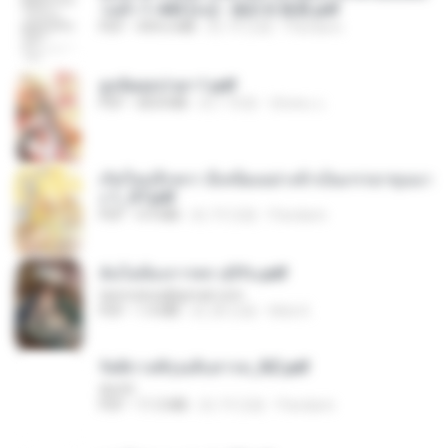
วนตัว 1-443 [จบ] - 揍趴长颈鹿.pdf
PDF
499.6 MB
約 19 日前
Pandarin
ฮูหยิuสุดป่วuฯ 1.pdf
PDF
68.8 MB
約 1 年前
ณิชพน แ.
เกิดใหม่อีกครา อี๋เหนียงอย่างข้าเป็นภรรยาขุนนา
ง 1_ST.pdf
PDF
4.9 MB
約 19 日前
Pandarin
ฉันไม่ต้องการพร สุจิรัน.pdf
tanmobza@gmail.com
PDF
1.4 MB
約 28 日前
Mob K.
รัตติกาลพิรุณสิบสารท_RZ.pdf
decht
PDF
11.5 MB
約 19 日前
Pandarin