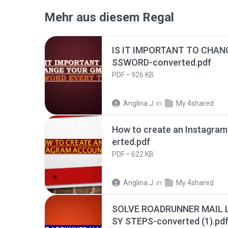
Mehr aus diesem Regal
IS IT IMPORTANT TO CHAN
SSWORD-converted.pdf
PDF
926 KB
Anglina J.
in
My 4shared
How to create an Instagra
erted.pdf
PDF
622 KB
Anglina J.
in
My 4shared
SOLVE ROADRUNNER MAIL L
SY STEPS-converted (1).pd