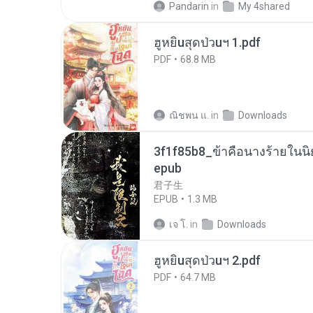
Pandarin
in
My 4shared
ฮูหยิuสุดป่วuฯ 1.pdf
PDF
68.8 MB
ณิชพน แ.
in
Downloads
3f1f85b8_ข้าคือนางร้ายในนิ
epub
君子生
EPUB
1.3 MB
เจ โ.
in
Downloads
ฮูหยิuสุดป่วuฯ 2.pdf
PDF
64.7 MB