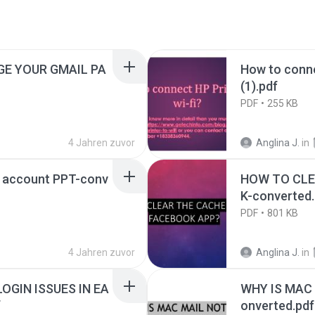
GE YOUR GMAIL PA
How to conne
(1).pdf
PDF
255 KB
4 Jahren zuvor
Anglina J.
in
m account PPT-conv
HOW TO CLE
K-converted.
PDF
801 KB
4 Jahren zuvor
Anglina J.
in
OGIN ISSUES IN EA
WHY IS MAC
f
onverted.pdf