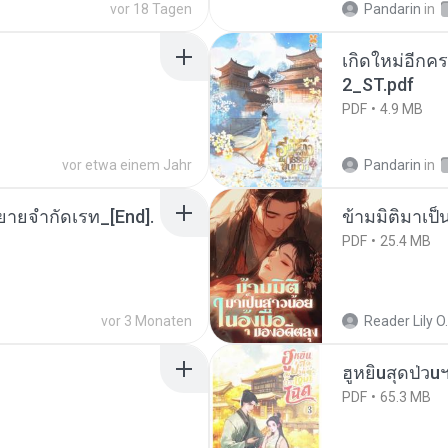
vor 18 Tagen
Pandarin
in
เกิดใหม่อีกคร
2_ST.pdf
PDF
4.9 MB
vor etwa einem Jahr
Pandarin
in
ยายจำกัดเรท_[End].
ข้ามมิติมาเป็
PDF
25.4 MB
vor 3 Monaten
Reader Lily O.
ฮูหยิuสุดป่วu
PDF
65.3 MB