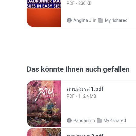
PDF
230 KB
Anglina J.
in
My 4shared
Das könnte Ihnen auch gefallen
สาปสมรส 1.pdf
PDF
112.4 MB
Pandarin
in
My 4shared