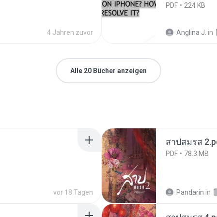
PDF
224 KB
4 Jahren zuvor
Anglina J.
in
Alle 20 Bücher anzeigen
สาปสมรส 2.p
PDF
78.3 MB
vor 18 Tagen
Pandarin
in