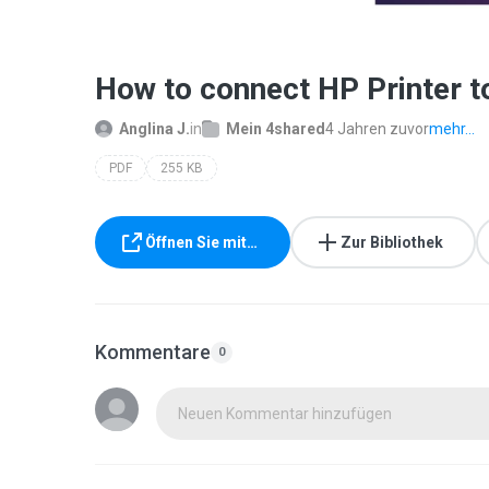
How to connect HP Printer t
Anglina J.
in
Mein 4shared
4 Jahren zuvor
mehr...
PDF
255 KB
Öffnen Sie mit…
Zur Bibliothek
Kommentare
0
Neuen Kommentar hinzufügen