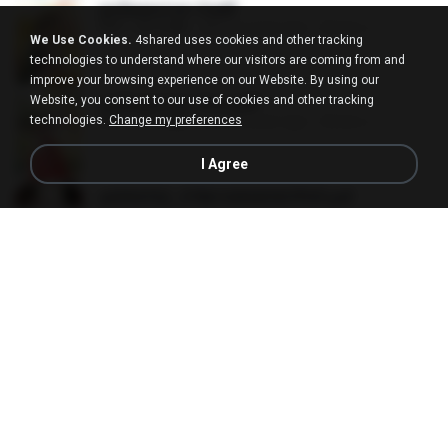
ฮูหยิuสุดป่วuฯ 3.pdf
PDF
65.3 MB
about a year ago
ณิชพน แ.
We Use Cookies.
4shared uses cookies and other tracking
technologies to understand where our visitors are coming from and
improve your browsing experience on our Website. By using our
Website, you consent to our use of cookies and other tracking
ฮูหยิuสุดป่วuฯ 4 จบ.pdf
PDF
72.5 MB
about a year ago
ณิชพน แ.
technologies.
Change my preferences
I Agree
a6994762_9786160043507PDF.pdf
PDF
15.7 MB
3 months ago
อริยา ด.
คนอื่นเขาฝึกยุทธกันแทบตาย แต่ฉันแค่ปลูกผักก็เ
ก่งได้ Ep.0-600 จบ.pdf
PDF
19.0 MB
3 months ago
Theerasak G.
หลังจากพี่สาวคนโตกลายเป็นทาส รัชทายาทตำห
นักบูรพาตาแดงก่ำ_1-242_(จบ).pdf
PDF
9.3 MB
19 days ago
Pandarin