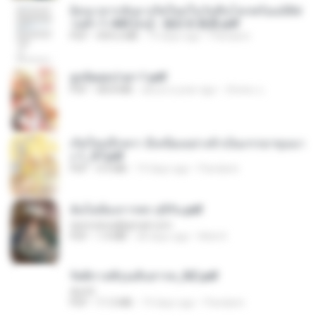
ย้อนเวลากลับมาเกิดใหม่ในวันสิ้นโลกพร้อมมิติส่
วนตัว 1-443 [จบ] - 揍趴长颈鹿.pdf
PDF
499.6 MB
19 days ago
Pandarin
ฮูหยิuสุดป่วuฯ 1.pdf
PDF
68.8 MB
about a year ago
ณิชพน แ.
เกิดใหม่อีกครา อี๋เหนียงอย่างข้าเป็นภรรยาขุนนา
ง 1_ST.pdf
PDF
4.9 MB
19 days ago
Pandarin
ฉันไม่ต้องการพร สุจิรัน.pdf
tanmobza@gmail.com
PDF
1.4 MB
28 days ago
Mob K.
รัตติกาลพิรุณสิบสารท_RZ.pdf
decht
PDF
11.5 MB
19 days ago
Pandarin