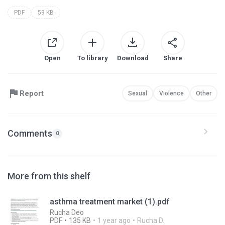
PDF
59 KB
Open
To library
Download
Share
Report
Sexual
Violence
Other
Comments
0
More from this shelf
asthma treatment market (1).pdf
Rucha Deo
PDF
135 KB
1 year ago
Rucha D.