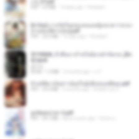
ง 2_ST.pdf
PDF
4.9 MB
19 days ago
Pandarin
[A Chu] การเกิดใหม่ของหมอหญิงเทวดา l ชายา
ท่านอ๋องปีศาจ [จบ].pdf
PDF
35.5 MB
19 days ago
Pandarin
3f1f85b8_ข้าคือนางร้ายในนิยายจำกัดเรท_[En
d].epub
君子生
EPUB
1.3 MB
3 months ago
เจ โ.
ข้ามมิติมาเป็นสาวน้อยในอุ้งมือของอดีตลุง.pdf
PDF
25.4 MB
3 months ago
Reader Lily O.
ฮูหยิuสุดป่วuฯ 2.pdf
PDF
64.7 MB
about a year ago
ณิชพน แ.