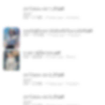
อย่าไปยอม เล่ม 1_ST.pdf
decht
PDF
2.7 MB
19 days ago
Pandarin
เธอเป็นผู้รับเหมาอันดับหนึ่งในแกแล็คซี่.pdf
PDF
19.9 MB
19 days ago
Pandarin
ม่ายสาวผู้เปียกปอน.pdf
PDF
684 KB
29 days ago
Mob K.
อย่าไปยอม เล่ม 2_ST.pdf
decht
PDF
2.5 MB
19 days ago
Pandarin
อย่าไปยอม เล่ม 3_ST.pdf
decht