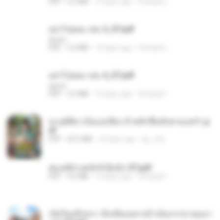
PDF
2.5 MB
19 days ago
Pandarin
อย่าไปยอม เล่ม 5_ST.pdf
decht
PDF
2.4 MB
19 days ago
Pandarin
อย่าไปยอม เล่ม 4_ST.pdf
decht
PDF
2.4 MB
19 days ago
Pandarin
ทะลุมิติมาเป็นแม่เลี้ยง ข้าพลิกฟื้นทั้งครอบครัว.p
df
PDF
42.5 MB
22 days ago
kp_fha
ฮ่องเต้ช่างคลั่งรักยิ่งนัก-ST.pdf
PDF
9.0 MB
19 days ago
Pandarin
เกิดใหม่อีกครา อี๋เหนียงอย่างข้าเป็นภรรยาขุนนา