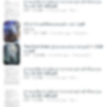
ท่านแม่ทัพ ท่านต้องการภรรยาอย่างข้าถึงจะรุ่งเ
รือง ch 101-200.pdf
PDF
5.4 MB
2 months ago
My J.
(Y) ฝ่าวิกฤตพิชิตหอคอยดำ เล่ม 1.pdf
BAILIW
PDF
101.1 MB
2 months ago
Pandarin
The First Order สู่รุ่งอรุณแห่งมวลมนุษย์ 1-1328
จบ.pdf
PDF
72.8 MB
3 months ago
Theerasak G.
ท่านแม่ทัพ ท่านต้องการภรรยาอย่างข้าถึงจะรุ่งเ
รือง ch 201-300.pdf
PDF
6.5 MB
2 months ago
My J.
ท่านแม่ทัพ ท่านต้องการภรรยาอย่างข้าถึงจะรุ่งเ
รือง ch 301-400.pdf
PDF
5.2 MB
2 months ago
My J.