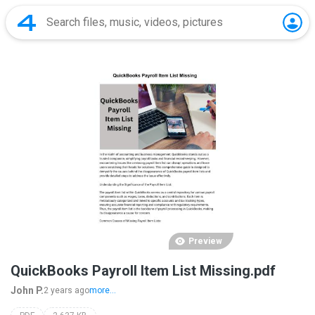
Preview
QuickBooks Payroll Item List Missing.pdf
John P.
2 years ago
more...