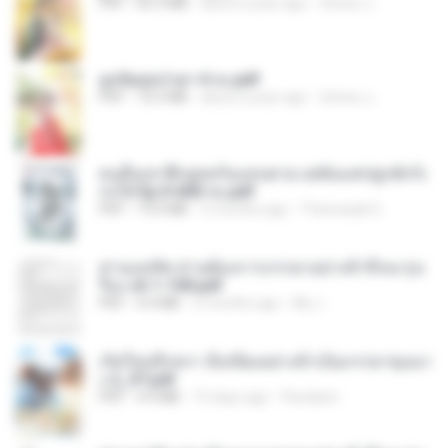
PDF
65.3 MB
about a year ago
ณิชพน แ.
ฮูหยิuสุดป่วuฯ 4 จบ.pdf
PDF
72.5 MB
about a year ago
ณิชพน แ.
คนอื่นเขาฝึกยุทธกันแทบตาย แต่ฉันแค่ปลูกผักก็เ
ก่งได้ Ep.0-600 จบ.pdf
PDF
19.0 MB
3 months ago
Theerasak G.
ท่านแม่ทัพ ท่านต้องการภรรยาอย่างข้าถึงจะรุ่งเ
รือง ch 1-100.pdf
PDF
4.4 MB
2 months ago
My J.
เกิดใหม่อีกครา อี๋เหนียงอย่างข้าเป็นภรรยาขุนนา
ง 2_ST.pdf
PDF
4.9 MB
15 days ago
Pandarin