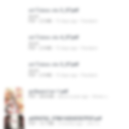
อย่าไปยอม เล่ม 3_ST.pdf
decht
PDF
2.5 MB
15 days ago
Pandarin
อย่าไปยอม เล่ม 4_ST.pdf
decht
PDF
2.4 MB
15 days ago
Pandarin
อย่าไปยอม เล่ม 5_ST.pdf
decht
PDF
2.4 MB
15 days ago
Pandarin
ฮูหยิuสุดป่วuฯ 1.pdf
PDF
68.8 MB
about a year ago
ณิชพน แ.
a6994762_9786160043507PDF.pdf
PDF
15.7 MB
3 months ago
อริยา ด.