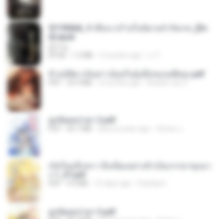
3f1f85b8_ข้าคือนางร้ายในนิยายจำกัดเรท_[En
d].epub
君子生
EPUB
1.3 MB
3 months ago
เจ โ.
ข้ามมิติมาเป็นสาวน้อยในอุ้งมือของอดีตลุง.pdf
PDF
25.4 MB
3 months ago
Reader Lily O.
ฮูหยิuสุดป่วuฯ 2.pdf
PDF
64.7 MB
about a year ago
ณิชพน แ.
เกิดใหม่อีกครา อี๋เหนียงอย่างข้าเป็นภรรยาขุนนา
ง 1_ST.pdf
PDF
4.9 MB
15 days ago
Pandarin
ฮูหยิuสุดป่วuฯ 3.pdf