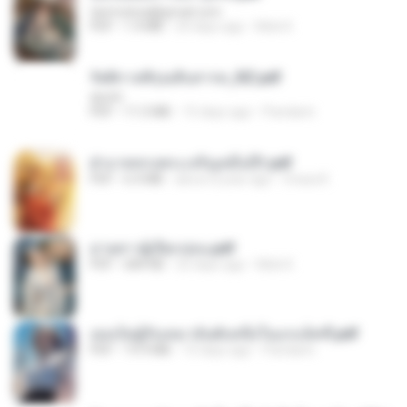
tanmobza@gmail.com
PDF
1.4 MB
24 days ago
Mob K.
รัตติกาลพิรุณสิบสารท_RZ.pdf
decht
PDF
11.5 MB
15 days ago
Pandarin
ฝ่าบาททรงพระเจริญหมื่นปี1.pdf
PDF
6.4 MB
about a year ago
Orasa K.
ม่ายสาวผู้เปียกปอน.pdf
PDF
684 KB
25 days ago
Mob K.
เธอเป็นผู้รับเหมาอันดับหนึ่งในแกแล็คซี่.pdf
PDF
19.9 MB
15 days ago
Pandarin