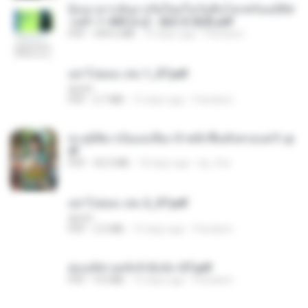
ย้อนเวลากลับมาเกิดใหม่ในวันสิ้นโลกพร้อมมิติส่
วนตัว 1-443 [จบ] - 揍趴长颈鹿.pdf
PDF
499.6 MB
15 days ago
Pandarin
อย่าไปยอม เล่ม 1_ST.pdf
decht
PDF
2.7 MB
15 days ago
Pandarin
ทะลุมิติมาเป็นแม่เลี้ยง ข้าพลิกฟื้นทั้งครอบครัว.p
df
PDF
42.5 MB
18 days ago
kp_fha
อย่าไปยอม เล่ม 2_ST.pdf
decht
PDF
2.5 MB
15 days ago
Pandarin
ฮ่องเต้ช่างคลั่งรักยิ่งนัก-ST.pdf
PDF
9.0 MB
15 days ago
Pandarin