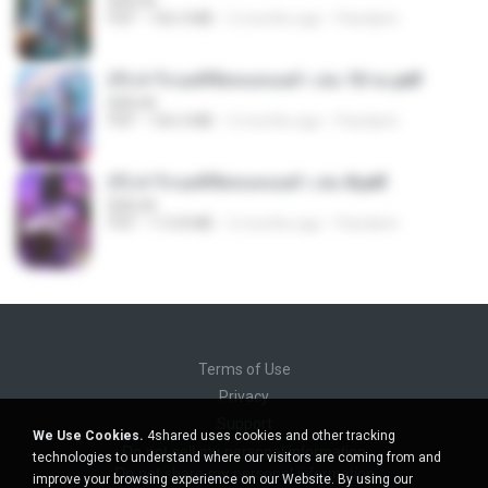
BAILIW
PDF
106.4 MB
2 months ago
Pandarin
(Y) ฝ่าวิกฤตพิชิตหอคอยดำ เล่ม 10 จบ.pdf
BAILIW
PDF
106.4 MB
2 months ago
Pandarin
(Y) ฝ่าวิกฤตพิชิตหอคอยดำ เล่ม 8.pdf
BAILIW
PDF
113.8 MB
2 months ago
Pandarin
Terms of Use
Privacy
Support
We Use Cookies.
4shared uses cookies and other tracking
Do not sell my personal information
technologies to understand where our visitors are coming from and
Do not share my personal information
improve your browsing experience on our Website. By using our