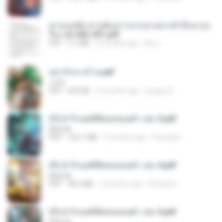
ท่านแม่ทัพ ท่านต้องการภรรยาอย่างข้าถึงจะรุ่งเ
รือง ch 502-551.pdf
PDF
3.1 MB
2 months ago
My J.
หย่ารักนางร้าย.pdf
1234
PDF
692 KB
3 months ago
yingyai S.
(Y) ฝ่าวิกฤตพิชิตหอคอยดำ เล่ม 3.pdf
BAILIW
PDF
103.1 MB
2 months ago
Pandarin
(Y) ฝ่าวิกฤตพิชิตหอคอยดำ เล่ม 4.pdf
BAILIW
PDF
98.2 MB
2 months ago
Pandarin
(Y) ฝ่าวิกฤตพิชิตหอคอยดำ เล่ม 5.pdf