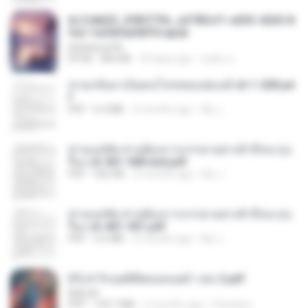
6c7c8d33_3f85779c_e3783cf1-e033-4265-8
fe2-1e23b5a9dff0.epub
littlebbear96
EPUB
804 KB
24 days ago
ทอฝัน ม.
หวนกลับมาเป็นคนโปรดของฮ่องเต้ ch 1-200.pd
f
PDF
6.4 MB
2 months ago
My J.
ท่านแม่ทัพ ท่านต้องการภรรยาอย่างข้าถึงจะรุ่งเ
รือง ch 561-568 end.pdf
PDF
502 KB
2 months ago
My J.
ท่านแม่ทัพ ท่านต้องการภรรยาอย่างข้าถึงจะรุ่งเ
รือง ch 401-501.pdf
PDF
3.6 MB
2 months ago
My J.
(Y) ฝ่าวิกฤตพิชิตหอคอยดำ เล่ม 2.pdf
BAILIW
PDF
109.7 MB
2 months ago
Pandarin