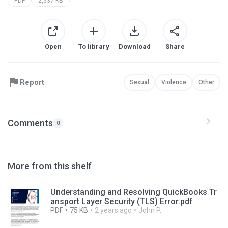
PDF
2,637 KB
Open
To library
Download
Share
Report
Sexual
Violence
Other
Comments
0
More from this shelf
Understanding and Resolving QuickBooks Tr
ansport Layer Security (TLS) Error.pdf
PDF
75 KB
2 years ago
John P.