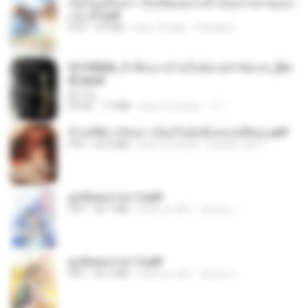
เกิดใหม่อีกครา อี๋เหนียงอย่างข้าเป็นภรรยาขุนนา
ง 2_ST.pdf
PDF
4.9 MB
hace 18 días
Pandarin
3f1f85b8_ข้าคือนางร้ายในนิยายจำกัดเรท_[En
d].epub
君子生
EPUB
1.3 MB
hace 3 meses
เจ โ.
ข้ามมิติมาเป็นสาวน้อยในอุ้งมือของอดีตลุง.pdf
PDF
25.4 MB
hace 3 meses
Reader Lily O.
ฮูหยิuสุดป่วuฯ 2.pdf
PDF
64.7 MB
hace un año
ณิชพน แ.
ฮูหยิuสุดป่วuฯ 3.pdf
PDF
65.3 MB
hace un año
ณิชพน แ.