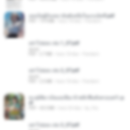
เธอเป็นผู้รับเหมาอันดับหนึ่งในแกแล็คซี่.pdf
PDF
19.9 MB
hace 18 días
Pandarin
อย่าไปยอม เล่ม 1_ST.pdf
decht
PDF
2.7 MB
hace 18 días
Pandarin
อย่าไปยอม เล่ม 2_ST.pdf
decht
PDF
2.5 MB
hace 18 días
Pandarin
ทะลุมิติมาเป็นแม่เลี้ยง ข้าพลิกฟื้นทั้งครอบครัว.p
df
PDF
42.5 MB
hace 20 días
kp_fha
อย่าไปยอม เล่ม 3_ST.pdf