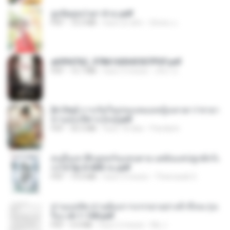
ฮูหยิuสุดป่วuฯ 4 จบ.pdf
PDF
72.5 MB
hace un año
ณิชพน แ.
a6994762_9786160043507PDF.pdf
PDF
15.7 MB
hace 3 meses
อริยา ด.
[A Chu] การเกิดใหม่ของหมอหญิงเทวดา l ชายา
ท่านอ๋องปีศาจ [จบ].pdf
PDF
35.5 MB
hace 18 días
Pandarin
คนอื่นเขาฝึกยุทธกันแทบตาย แต่ฉันแค่ปลูกผักก็เ
ก่งได้ Ep.0-600 จบ.pdf
PDF
19.0 MB
hace 3 meses
Theerasak G.
ท่านแม่ทัพ ท่านต้องการภรรยาอย่างข้าถึงจะรุ่งเ
รือง ch 1-100.pdf
PDF
4.4 MB
hace 2 meses
My J.