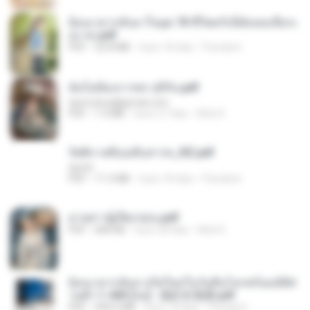
ย้อนเวลากลับมาในยุค 70 ชีวิตครั้งนี้ฉันขอเลือกเ
อง จบ.pdf
PDF
32.8 MB
hace 18 días
Pandarin
ฉันไม่ต้องการพร สุจิรัน.pdf
tanmobza@gmail.com
PDF
1.4 MB
hace 27 días
Mob K.
รัตติกาลพิรุณสิบสารท_RZ.pdf
decht
PDF
11.5 MB
hace 18 días
Pandarin
ม่ายสาวผู้เปียกปอน.pdf
PDF
684 KB
hace 28 días
Mob K.
ย้อนเวลากลับมาเกิดใหม่ในวันสิ้นโลกพร้อมมิติส่
วนตัว 1-443 [จบ] - 揍趴长颈鹿.pdf
PDF
499.6 MB
hace 18 días
Pandarin