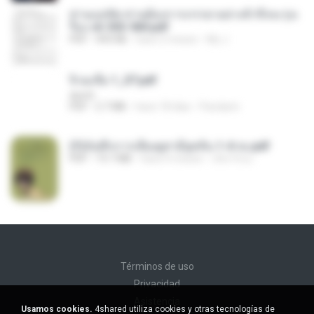
ท่านแม่ทัพ ท่านต้องการภรรยาอย่างข้าถึงจะรุ่งเ
รือง ch 553-560.pdf
PDF
493 KB
hace 2 meses
My J.
จิ่วฉงจื่อ 1_ST.pdf
decht
PDF
2.7 MB
hace 18 días
Pandarin
(Y)บันทึกการเลี้ยงดูสามียุคหิน 1-4 จบ.pdf
PDF
19.7 MB
hace 4 meses
เลิฟ รักนะ
Términos de uso
Privacidad
Asistencia
Usamos cookies.
4shared utiliza cookies y otras tecnologías de