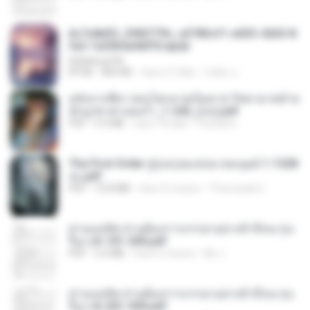
6c7c8d33_3f85779c_e3783cf1-e033-4265-8
fe2-1e23b5a9dff0.epub
littlebbear96
EPUB
804 KB
hace 27 días
ทอฝัน ม.
หลังจากพี่สาวคนโตกลายเป็นทาส รัชทายาทตำห
นักบูรพาตาแดงก่ำ_1-242_(จบ).pdf
PDF
9.3 MB
hace 18 días
Pandarin
The First Order สู่รุ่งอรุณแห่งมวลมนุษย์ 1-1328
จบ.pdf
PDF
72.8 MB
hace 3 meses
Theerasak G.
ท่านแม่ทัพ ท่านต้องการภรรยาอย่างข้าถึงจะรุ่งเ
รือง ch 101-200.pdf
PDF
5.4 MB
hace 2 meses
My J.
ท่านแม่ทัพ ท่านต้องการภรรยาอย่างข้าถึงจะรุ่งเ
รือง ch 201-300.pdf