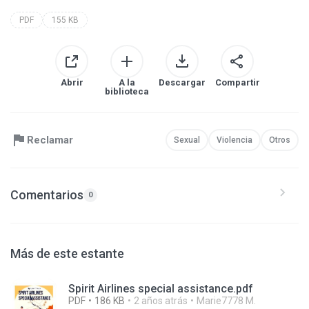
PDF
155 KB
Abrir
A la
Descargar
Compartir
biblioteca
Reclamar
Sexual
Violencia
Otros
Comentarios
0
Más de este estante
Spirit Airlines special assistance.pdf
PDF
186 KB
2 años atrás
Marie7778 M.