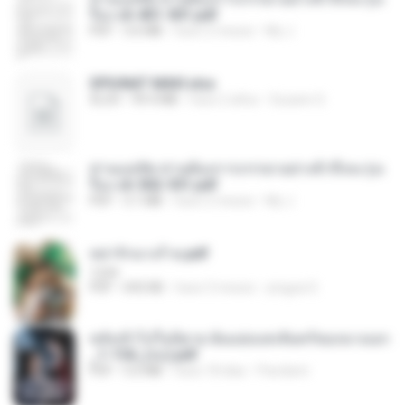
รือง ch 401-501.pdf
PDF
3.6 MB
hace 2 meses
My J.
SPIUNAT MAVI.xlsx
XLSX
99.4 MB
hace 2 años
Susann S.
ท่านแม่ทัพ ท่านต้องการภรรยาอย่างข้าถึงจะรุ่งเ
รือง ch 502-551.pdf
PDF
3.1 MB
hace 2 meses
My J.
หย่ารักนางร้าย.pdf
1234
PDF
692 KB
hace 3 meses
yingyai S.
หลังเข้าไปในนิยาย ฉันแย่งแสงจันทร์ของนางเอก
_1-154_(จบ).pdf
PDF
5.6 MB
hace 18 días
Pandarin