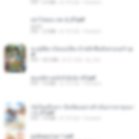
PDF
2.5 MB
約 18 日前
Pandarin
อย่าไปยอม เล่ม 4_ST.pdf
decht
PDF
2.4 MB
約 18 日前
Pandarin
ทะลุมิติมาเป็นแม่เลี้ยง ข้าพลิกฟื้นทั้งครอบครัว.p
df
PDF
42.5 MB
約 21 日前
kp_fha
ฮ่องเต้ช่างคลั่งรักยิ่งนัก-ST.pdf
PDF
9.0 MB
約 18 日前
Pandarin
เกิดใหม่อีกครา อี๋เหนียงอย่างข้าเป็นภรรยาขุนนา
ง 2_ST.pdf
PDF
4.9 MB
約 18 日前
Pandarin
ฮูหยิuสุดป่วuฯ 1.pdf