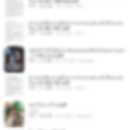
รือง ch 561-568 end.pdf
PDF
502 KB
約 2 月前
My J.
ท่านแม่ทัพ ท่านต้องการภรรยาอย่างข้าถึงจะรุ่งเ
รือง ch 401-501.pdf
PDF
3.6 MB
約 2 月前
My J.
หลังเข้าไปในนิยาย ฉันแย่งแสงจันทร์ของนางเอก
_1-154_(จบ).pdf
PDF
5.6 MB
約 18 日前
Pandarin
ท่านแม่ทัพ ท่านต้องการภรรยาอย่างข้าถึงจะรุ่งเ
รือง ch 502-551.pdf
PDF
3.1 MB
約 2 月前
My J.
หย่ารักนางร้าย.pdf
1234
PDF
692 KB
約 3 月前
yingyai S.