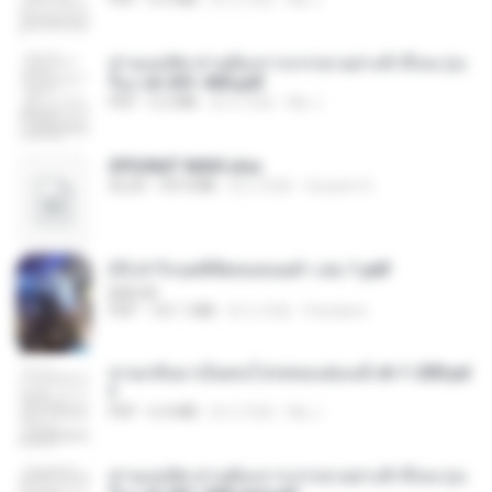
ท่านแม่ทัพ ท่านต้องการภรรยาอย่างข้าถึงจะรุ่งเ
รือง ch 301-400.pdf
PDF
5.2 MB
約 2 月前
My J.
SPIUNAT MAVI.xlsx
XLSX
99.4 MB
約 2 年前
Susann S.
(Y) ฝ่าวิกฤตพิชิตหอคอยดำ เล่ม 1.pdf
BAILIW
PDF
101.1 MB
約 2 月前
Pandarin
หวนกลับมาเป็นคนโปรดของฮ่องเต้ ch 1-200.pd
f
PDF
6.4 MB
約 2 月前
My J.
ท่านแม่ทัพ ท่านต้องการภรรยาอย่างข้าถึงจะรุ่งเ