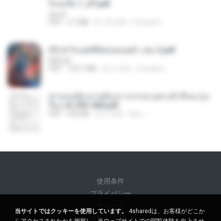
จิ่วฉงจื่อ 1_ST.pdf
decht
PDF
2.7 MB
約 18 日前
Pandarin
(Y) ฝ่าวิกฤตพิชิตหอคอยดำ เล่ม 2.pdf
BAILIW
PDF
109.7 MB
約 2 月前
Pandarin
ท่านแม่ทัพ ท่านต้องการภรรยาอย่างข้าถึงจะรุ่งเ
รือง ch 553-560.pdf
PDF
493 KB
約 2 月前
My J.
使用条件
プライバシー
サポート
当サイトではクッキーを使用しています。
4sharedは、お客様がどこか
個人情報を販売しない