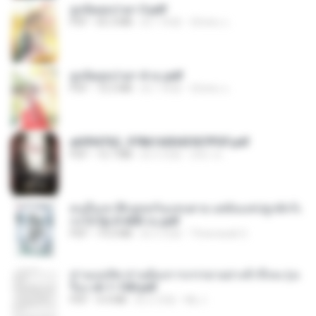
ฮูหยิuสุดป่วuฯ 3.pdf
PDF
65.3 MB
約 1 年前
ณิชพน แ.
ฮูหยิuสุดป่วuฯ 4 จบ.pdf
PDF
72.5 MB
約 1 年前
ณิชพน แ.
a6994762_9786160043507PDF.pdf
PDF
15.7 MB
約 3 月前
อริยา ด.
คนอื่นเขาฝึกยุทธกันแทบตาย แต่ฉันแค่ปลูกผักก็เ
ก่งได้ Ep.0-600 จบ.pdf
PDF
19.0 MB
約 3 月前
Theerasak G.
ท่านแม่ทัพ ท่านต้องการภรรยาอย่างข้าถึงจะรุ่งเ
รือง ch 1-100.pdf
PDF
4.4 MB
約 2 月前
My J.