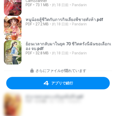
CamScanner
PDF
73.1 MB
約 18 日前
Pandarin
หนูน้อยสู้ชีวิตกับภารกิจเลี้ยงพี่ชายทั้งห้า.pdf
PDF
27.2 MB
約 18 日前
Pandarin
ย้อนเวลากลับมาในยุค 70 ชีวิตครั้งนี้ฉันขอเลือกเ
อง จบ.pdf
PDF
32.8 MB
約 18 日前
Pandarin
さらにファイルが隠れています
アプリで続行
ฝ่าบาททรงพระเจริญหมื่นปี1.pdf
PDF
6.4 MB
約 1 年前
Orasa K.