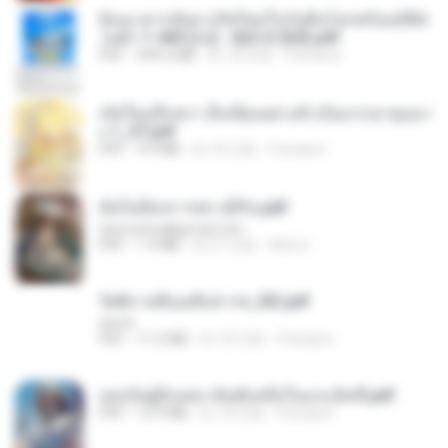
ย้อนเวลากลับมาเกิดใหม่ในวันสิ้นโลกพร้อมมิติส่
วนตัว 1-443 [จบ] - 揍趴长颈鹿.pdf
PDF
499.6 MB
約 18 日前
Pandarin
เกิดใหม่อีกครา อี๋เหนียงอย่างข้าเป็นภรรยาขุนนา
ง 1_ST.pdf
PDF
4.9 MB
約 18 日前
Pandarin
ฉันไม่ต้องการพร สุจิรัน.pdf
tanmobza@gmail.com
PDF
1.4 MB
約 27 日前
Mob K.
รัตติกาลพิรุณสิบสารท_RZ.pdf
decht
PDF
11.5 MB
約 18 日前
Pandarin
เธอเป็นผู้รับเหมาอันดับหนึ่งในแกแล็คซี่.pdf
PDF
19.9 MB
約 18 日前
Pandarin