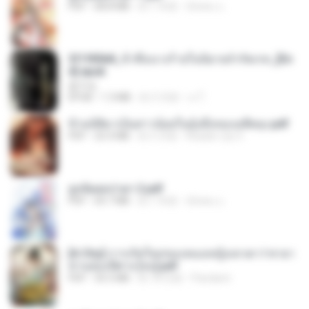
PDF
68.8 MB
約 1 年前
ณิชพน แ.
3f1f85b8_ข้าคือนางร้ายในนิยายจำกัดเรท_[En
d].epub
君子生
EPUB
1.3 MB
約 3 月前
เจ โ.
ข้ามมิติมาเป็นสาวน้อยในอุ้งมือของอดีตลุง.pdf
PDF
25.4 MB
約 3 月前
Reader Lily O.
ฮูหยิuสุดป่วuฯ 2.pdf
PDF
64.7 MB
約 1 年前
ณิชพน แ.
[A Chu] การเกิดใหม่ของหมอหญิงเทวดา l ชายา
ท่านอ๋องปีศาจ [จบ].pdf
PDF
35.5 MB
約 18 日前
Pandarin