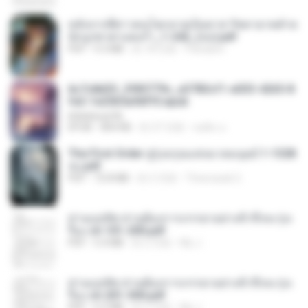
หลังจากพี่สาวคนโตกลายเป็นทาส รัชทายาทตำห
นักบูรพาตาแดงก่ำ_1-242_(จบ).pdf
PDF
9.3 MB
約 18 日前
Pandarin
6c7c8d33_3f85779c_e3783cf1-e033-4265-8
fe2-1e23b5a9dff0.epub
littlebbear96
EPUB
804 KB
約 27 日前
ทอฝัน ม.
The First Order สู่รุ่งอรุณแห่งมวลมนุษย์ 1-1328
จบ.pdf
PDF
72.8 MB
約 3 月前
Theerasak G.
ท่านแม่ทัพ ท่านต้องการภรรยาอย่างข้าถึงจะรุ่งเ
รือง ch 101-200.pdf
PDF
5.4 MB
約 2 月前
My J.
ท่านแม่ทัพ ท่านต้องการภรรยาอย่างข้าถึงจะรุ่งเ
รือง ch 201-300.pdf
PDF
6.5 MB
約 2 月前
My J.