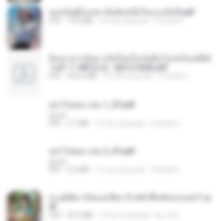
เธอเป็นผู้รับเหมาอันดับหนึ่งในแกแล็คซี่.pdf
PDF
19.9 MB
16 hari yang lalu
Pandarin
ย้อนเวลากลับมาเกิดใหม่ในวันสิ้นโลกพร้อมมิติส่
วนตัว 1-443 [จบ] - 揍趴长颈鹿.pdf
PDF
499.6 MB
16 hari yang lalu
Pandarin
อย่าไปยอม เล่ม 1_ST.pdf
decht
PDF
2.7 MB
16 hari yang lalu
Pandarin
อย่าไปยอม เล่ม 2_ST.pdf
decht
PDF
2.5 MB
16 hari yang lalu
Pandarin
ทะลุมิติมาเป็นแม่เลี้ยง ข้าพลิกฟื้นทั้งครอบครัว.p
df
PDF
42.5 MB
19 hari yang lalu
kp_fha