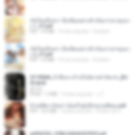
เกิดใหม่อีกครา อี๋เหนียงอย่างข้าเป็นภรรยาขุนนา
ง 1_ST.pdf
PDF
4.9 MB
16 hari yang lalu
Pandarin
เกิดใหม่อีกครา อี๋เหนียงอย่างข้าเป็นภรรยาขุนนา
ง 2_ST.pdf
PDF
4.9 MB
16 hari yang lalu
Pandarin
3f1f85b8_ข้าคือนางร้ายในนิยายจำกัดเรท_[En
d].epub
君子生
EPUB
1.3 MB
3 bulan yang lalu
เจ โ.
ข้ามมิติมาเป็นสาวน้อยในอุ้งมือของอดีตลุง.pdf
PDF
25.4 MB
3 bulan yang lalu
Reader Lily O.
a6994762_9786160043507PDF.pdf