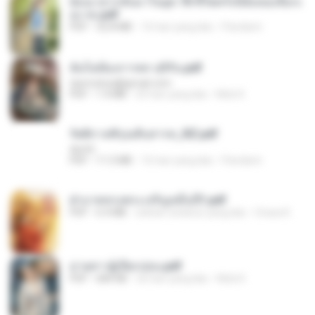
ย้อนเวลากลับมาในยุค 70 ชีวิตครั้งนี้ฉันขอเลือกเ
อง จบ.pdf
PDF
32.8 MB
16 hari yang lalu
Pandarin
ฉันไม่ต้องการพร สุจิรัน.pdf
tanmobza@gmail.com
PDF
1.4 MB
25 hari yang lalu
Mob K.
รัตติกาลพิรุณสิบสารท_RZ.pdf
decht
PDF
11.5 MB
16 hari yang lalu
Pandarin
ฝ่าบาททรงพระเจริญหมื่นปี1.pdf
PDF
6.4 MB
sekitar setahun yang lalu
Orasa K.
ม่ายสาวผู้เปียกปอน.pdf
PDF
684 KB
26 hari yang lalu
Mob K.