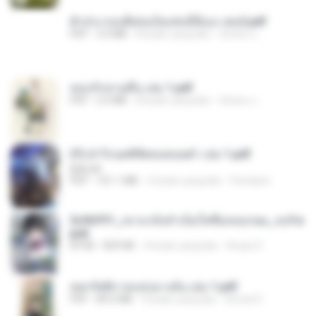
ตัวประกอบดีเด่นเป็นเช่นนี้นี่เอง เล่ม2.pdf
PDF
3.4 MB
8 bulan yang lalu
ณิชพน แ.
หอบรักหวนคืน เล่ม 1.pdf
PDF
2.0 MB
8 bulan yang lalu
ณิชพน แ.
(Y) ฝ่าวิกฤตพิชิตหอคอยดำ เล่ม 1.pdf
BAILIW
PDF
101.1 MB
2 bulan yang lalu
Pandarin
3cfbfff1_เขาแกล้งทำเป็นใสซื่อหลอกผม_จบY.e
pub
EPUB
829 KB
4 bulan yang lalu
Araya S.
หยกรัตติกาลแห่งฉางอัน เล่ม 1.pdf
PDF
84.0 MB
9 bulan yang lalu
amnat E.