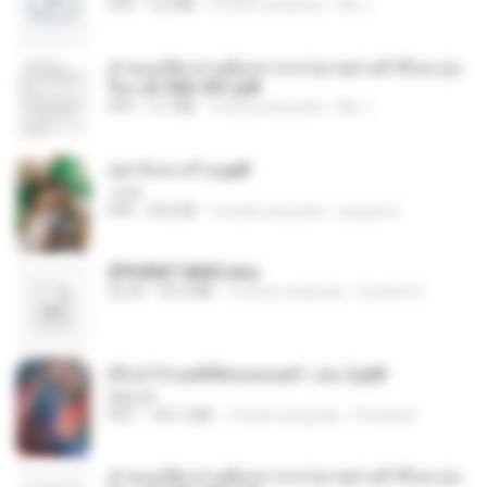
PDF
3.6 MB
2 bulan yang lalu
My J.
ท่านแม่ทัพ ท่านต้องการภรรยาอย่างข้าถึงจะรุ่งเ
รือง ch 502-551.pdf
PDF
3.1 MB
2 bulan yang lalu
My J.
หย่ารักนางร้าย.pdf
1234
PDF
692 KB
3 bulan yang lalu
yingyai S.
SPIUNAT MAVI.xlsx
XLSX
99.4 MB
2 tahun yang lalu
Susann S.
(Y) ฝ่าวิกฤตพิชิตหอคอยดำ เล่ม 2.pdf
BAILIW
PDF
109.7 MB
2 bulan yang lalu
Pandarin
ท่านแม่ทัพ ท่านต้องการภรรยาอย่างข้าถึงจะรุ่งเ