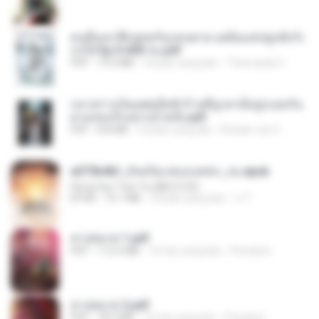
คนอื่นเขาฝึกยุทธกันแทบตาย แต่ฉันแค่ปลูกผักก็เ
ก่งได้ Ep.0-600 จบ.pdf
PDF
19.0 MB
3 bulan yang lalu
Theerasak G.
กลายร่างเป็นเพศเมียชั่วร้ายที่ถูกสามีอสูรแย่งกัน
ตามหลงรักอย่างบ้าคลั่ง.pdf
PDF
8.8 MB
3 bulan yang lalu
Reader Lily O.
a075b4bf_อัจฉริยะสมองเพชร_จบ.epub
Heng Sao Tian Ya (横扫天涯)
EPUB
16.1 MB
3 bulan yang lalu
เจ โ.
สาปสมรส 1.pdf
PDF
112.4 MB
16 hari yang lalu
Pandarin
สาปสมรส 2.pdf
PDF
78.3 MB
16 hari yang lalu
Pandarin