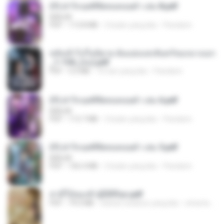
(Y) ฝ่าวิกฤตพิชิตหอคอยดำ เล่ม 8.pdf
BAILIW
PDF
113.8 MB
2 bulan yang lalu
Pandarin
หลังเข้าไปในนิยาย ฉันแย่งแสงจันทร์ของนางเอก
_1-154_(จบ).pdf
PDF
5.6 MB
16 hari yang lalu
Pandarin
(Y) ฝ่าวิกฤตพิชิตหอคอยดำ เล่ม 6.pdf
BAILIW
PDF
113.7 MB
2 bulan yang lalu
Pandarin
(Y) ฝ่าวิกฤตพิชิตหอคอยดำ เล่ม 5.pdf
BAILIW
PDF
106.4 MB
2 bulan yang lalu
Pandarin
สามีใบ้ของข้าผู้นี้ดีที่สุด.pdf
PDF
79.0 MB
sekitar setahun yang lalu
whanta W.