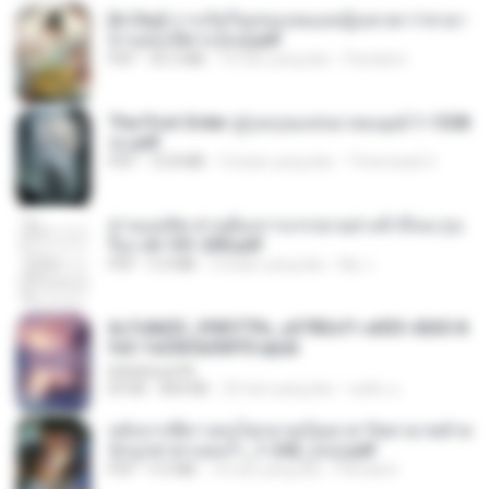
[A Chu] การเกิดใหม่ของหมอหญิงเทวดา l ชายา
ท่านอ๋องปีศาจ [จบ].pdf
PDF
35.5 MB
16 hari yang lalu
Pandarin
The First Order สู่รุ่งอรุณแห่งมวลมนุษย์ 1-1328
จบ.pdf
PDF
72.8 MB
3 bulan yang lalu
Theerasak G.
ท่านแม่ทัพ ท่านต้องการภรรยาอย่างข้าถึงจะรุ่งเ
รือง ch 101-200.pdf
PDF
5.4 MB
2 bulan yang lalu
My J.
6c7c8d33_3f85779c_e3783cf1-e033-4265-8
fe2-1e23b5a9dff0.epub
littlebbear96
EPUB
804 KB
25 hari yang lalu
ทอฝัน ม.
หลังจากพี่สาวคนโตกลายเป็นทาส รัชทายาทตำห
นักบูรพาตาแดงก่ำ_1-242_(จบ).pdf
PDF
9.3 MB
16 hari yang lalu
Pandarin