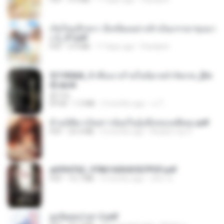
เกิดใหม่อีกครา อี๋เหนียงอย่างข้าเป็นภรรยาขุนนา
ง 2_ST.pdf
PDF
4.9 MB
17 days ago
Pandarin
3f1f85b8_ข้าคือนางร้ายในนิยายจำกัดเรท_[En
d].epub
君子生
EPUB
1.3 MB
3 months ago
เจ โ.
ข้ามมิติมาเป็นสาวน้อยในอุ้งมือของอดีตลุง.pdf
PDF
25.4 MB
3 months ago
Reader Lily O.
a6994762_9786160043507PDF.pdf
PDF
15.7 MB
3 months ago
อริยา ด.
ฮูหยิuสุดป่วuฯ 2.pdf