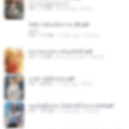
tanmobza@gmail.com
PDF
1.4 MB
26 days ago
Mob K.
รัตติกาลพิรุณสิบสารท_RZ.pdf
decht
PDF
11.5 MB
17 days ago
Pandarin
ฝ่าบาททรงพระเจริญหมื่นปี1.pdf
PDF
6.4 MB
about a year ago
Orasa K.
ม่ายสาวผู้เปียกปอน.pdf
PDF
684 KB
27 days ago
Mob K.
เธอเป็นผู้รับเหมาอันดับหนึ่งในแกแล็คซี่.pdf
PDF
19.9 MB
17 days ago
Pandarin