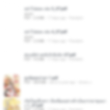
อย่าไปยอม เล่ม 5_ST.pdf
decht
PDF
2.4 MB
17 days ago
Pandarin
อย่าไปยอม เล่ม 4_ST.pdf
decht
PDF
2.4 MB
17 days ago
Pandarin
ฮ่องเต้ช่างคลั่งรักยิ่งนัก-ST.pdf
PDF
9.0 MB
17 days ago
Pandarin
ฮูหยิuสุดป่วuฯ 1.pdf
PDF
68.8 MB
about a year ago
ณิชพน แ.
เกิดใหม่อีกครา อี๋เหนียงอย่างข้าเป็นภรรยาขุนนา
ง 1_ST.pdf
PDF
4.9 MB
17 days ago
Pandarin