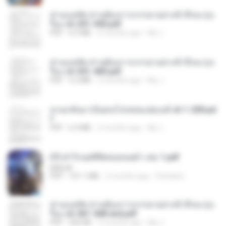
ท่านแม่ทัพ ท่านต้องการภรรยาอย่างข้าถึงจะรุ่งเ
รือง ch 201-300.pdf
PDF
6.5 MB
2 months ago
My J.
ท่านแม่ทัพ ท่านต้องการภรรยาอย่างข้าถึงจะรุ่งเ
รือง ch 301-400.pdf
PDF
5.2 MB
2 months ago
My J.
หวนกลับมาเป็นคนโปรดของฮ่องเต้ ch 1-200.pd
f
PDF
6.4 MB
2 months ago
My J.
(Y) ฝ่าวิกฤตพิชิตหอคอยดำ เล่ม 1.pdf
BAILIW
PDF
101.1 MB
2 months ago
Pandarin
ท่านแม่ทัพ ท่านต้องการภรรยาอย่างข้าถึงจะรุ่งเ
รือง ch 561-568 end.pdf
PDF
502 KB
2 months ago
My J.