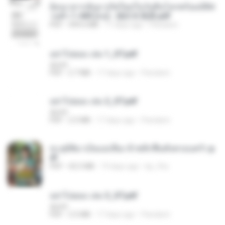
ย้อนเวลากลับมาเกิดใหม่ในวันสิ้นโลกพร้อมมิติส่
วนตัว 1-443 [จบ] - 揍趴长颈鹿.pdf
PDF
499.6 MB
17 days ago
Pandarin
อย่าไปยอม เล่ม 1_ST.pdf
decht
PDF
2.7 MB
17 days ago
Pandarin
อย่าไปยอม เล่ม 2_ST.pdf
decht
PDF
2.5 MB
17 days ago
Pandarin
ทะลุมิติมาเป็นแม่เลี้ยง ข้าพลิกฟื้นทั้งครอบครัว.p
df
PDF
42.5 MB
19 days ago
kp_fha
อย่าไปยอม เล่ม 3_ST.pdf
decht
PDF
2.5 MB
17 days ago
Pandarin