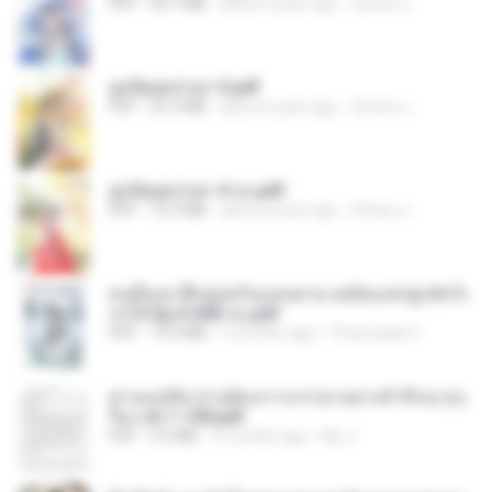
PDF
64.7 MB
about a year ago
ณิชพน แ.
ฮูหยิuสุดป่วuฯ 3.pdf
PDF
65.3 MB
about a year ago
ณิชพน แ.
ฮูหยิuสุดป่วuฯ 4 จบ.pdf
PDF
72.5 MB
about a year ago
ณิชพน แ.
คนอื่นเขาฝึกยุทธกันแทบตาย แต่ฉันแค่ปลูกผักก็เ
ก่งได้ Ep.0-600 จบ.pdf
PDF
19.0 MB
3 months ago
Theerasak G.
ท่านแม่ทัพ ท่านต้องการภรรยาอย่างข้าถึงจะรุ่งเ
รือง ch 1-100.pdf
PDF
4.4 MB
2 months ago
My J.