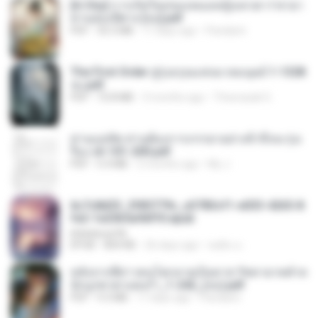
[A Chu] การเกิดใหม่ของหมอหญิงเทวดา l ชายา
ท่านอ๋องปีศาจ [จบ].pdf
PDF
35.5 MB
17 days ago
Pandarin
The First Order สู่รุ่งอรุณแห่งมวลมนุษย์ 1-1328
จบ.pdf
PDF
72.8 MB
3 months ago
Theerasak G.
ท่านแม่ทัพ ท่านต้องการภรรยาอย่างข้าถึงจะรุ่งเ
รือง ch 101-200.pdf
PDF
5.4 MB
2 months ago
My J.
6c7c8d33_3f85779c_e3783cf1-e033-4265-8
fe2-1e23b5a9dff0.epub
littlebbear96
EPUB
804 KB
26 days ago
ทอฝัน ม.
หลังจากพี่สาวคนโตกลายเป็นทาส รัชทายาทตำห
นักบูรพาตาแดงก่ำ_1-242_(จบ).pdf
PDF
9.3 MB
17 days ago
Pandarin