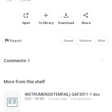
PDF
1,554 KB
Open
To library
Download
Share
Report
Sexual
Violence
Other
Comments
0
More from this shelf
INSTRUMENSISTEMFAILj-QAF2011-1.doc
DOC
90 KB
15 years ago
rosnahyunus