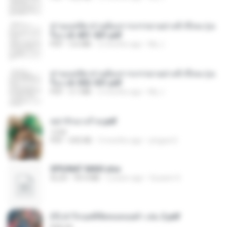
ท่านแม่ทัพ ท่านต้องการภรรยาอย่างข้าถึงจะรุ่งเ
รือง ch 401-501.pdf
PDF
3.6 MB
2 months ago
My J.
ท่านแม่ทัพ ท่านต้องการภรรยาอย่างข้าถึงจะรุ่งเ
รือง ch 502-551.pdf
PDF
3.1 MB
2 months ago
My J.
หย่ารักนางร้าย.pdf
1234
PDF
692 KB
3 months ago
yingyai S.
SPIUNAT MAVI.xlsx
XLSX
99.4 MB
2 years ago
Susann S.
(Y) ฝ่าวิกฤตพิชิตหอคอยดำ เล่ม 2.pdf