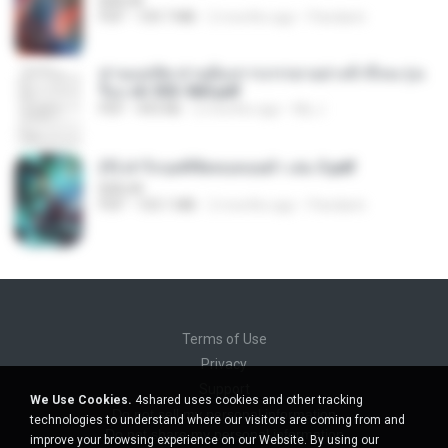
BAILIW
PDF
109.7 MB
2 months ago
Pandarin
ท่านแม่ทัพ ท่านต้องการภรรยาอย่างข้าถึงจะรุ่งเ
รือง ch 553-560.pdf
PDF
493 KB
2 months ago
My J.
(Y) ฝ่าวิกฤตพิชิตหอคอยดำ เล่ม 3.pdf
BAILIW
PDF
103.1 MB
2 months ago
Pandarin
Terms of Use
Privacy
Support
We Use Cookies.
4shared uses cookies and other tracking
Do not sell my personal information
technologies to understand where our visitors are coming from and
Do not share my personal information
improve your browsing experience on our Website. By using our