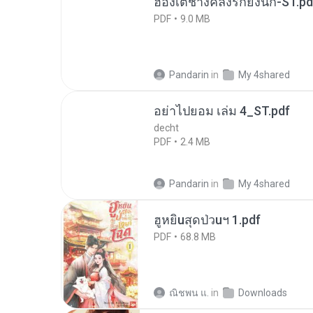
ฮ่องเต้ช่างคลั่งรักยิ่งนัก-ST.pd
PDF
9.0 MB
Pandarin
in
My 4shared
อย่าไปยอม เล่ม 4_ST.pdf
decht
PDF
2.4 MB
Pandarin
in
My 4shared
ฮูหยิuสุดป่วuฯ 1.pdf
PDF
68.8 MB
ณิชพน แ.
in
Downloads