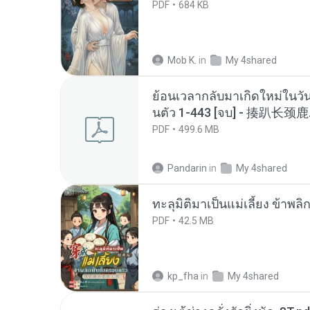
PDF
684 KB
Mob K.
in
My 4shared
ย้อนเวลากลับมาเกิดใหม่ในวัน
นตัว 1-443 [จบ] - 揍趴长颈鹿
PDF
499.6 MB
Pandarin
in
My 4shared
ทะลุมิติมาเป็นแม่เลี้ยง ข้าพลิ
PDF
42.5 MB
kp_fha
in
My 4shared