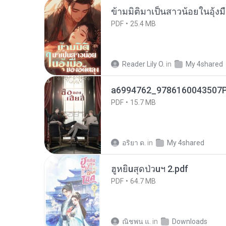
ข้ามมิติมาเป็นสาวน้อยในอุ้งม
PDF
25.4 MB
Reader Lily O.
in
My 4shared
a6994762_9786160043507P
PDF
15.7 MB
อริยา ด.
in
My 4shared
ฮูหยิuสุดป่วuฯ 2.pdf
PDF
64.7 MB
ณิชพน แ.
in
Downloads