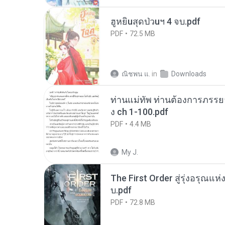
ฮูหยิuสุดป่วuฯ 4 จบ.pdf
PDF
72.5 MB
ณิชพน แ.
in
Downloads
ท่านแม่ทัพ ท่านต้องการภรรยาอ
ง ch 1-100.pdf
PDF
4.4 MB
My J.
The First Order สู่รุ่งอรุณแห
บ.pdf
PDF
72.8 MB