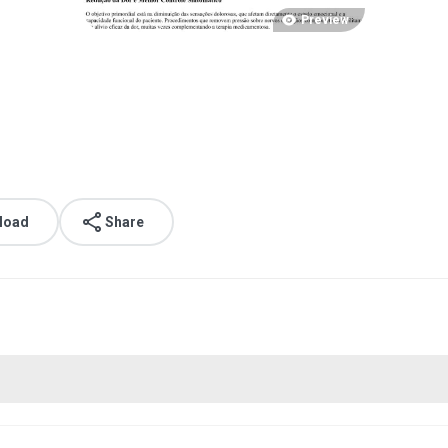
Preview
load
Share