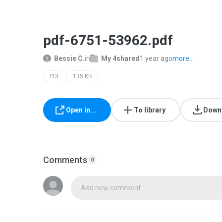
pdf-6751-53962.pdf
Bessie C.
in
My 4shared
1 year ago
more...
PDF
135 KB
Open in...
To library
Down
Comments
0
Add new comment