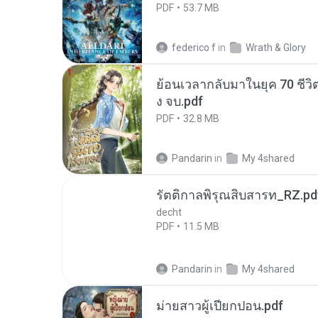
PDF
53.7 MB
federico f
in
Wrath & Glory
ย้อนเวลากลับมาในยุค 70 ชีวิต
ง จบ.pdf
PDF
32.8 MB
Pandarin
in
My 4shared
รัตติกาลพิรุณสิบสารท_RZ.pd
decht
PDF
11.5 MB
Pandarin
in
My 4shared
ม่ายสาวผู้เปียกปอน.pdf