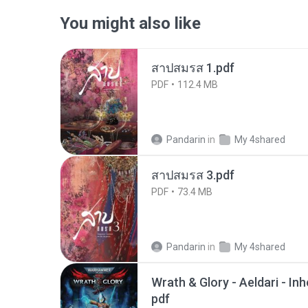
You might also like
สาปสมรส 1.pdf
PDF
112.4 MB
Pandarin
in
My 4shared
สาปสมรส 3.pdf
PDF
73.4 MB
Pandarin
in
My 4shared
Wrath & Glory - Aeldari - In
pdf