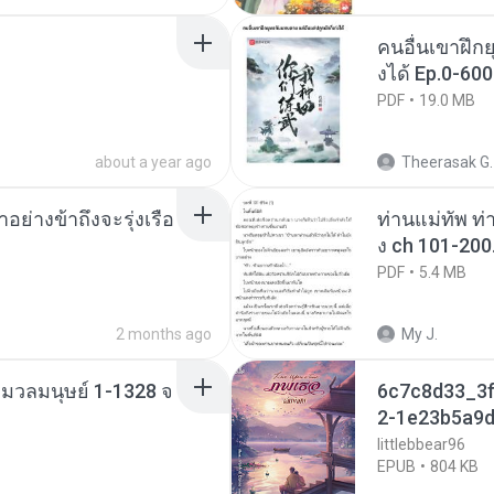
คนอื่นเขาฝึกย
งได้ Ep.0-600
PDF
19.0 MB
about a year ago
Theerasak G.
ย่างข้าถึงจะรุ่งเรือ
ท่านแม่ทัพ ท่
ง ch 101-200
PDF
5.4 MB
2 months ago
My J.
่งมวลมนุษย์ 1-1328 จ
6c7c8d33_3f
2-1e23b5a9d
littlebbear96
EPUB
804 KB