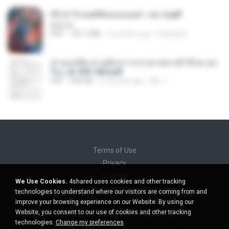
(Y) ฝ่าวิกฤตพิชิตหอคอยดำ เล่ม 2.pdf
BAILIW
PDF
109.7 MB
3 months ago
Pandarin
ท่านแม่ทัพ ท่านต้องการภรรยาอย่างข้าถึงจะรุ่งเ
รือง ch 553-560.pdf
PDF
493 KB
2 months ago
My J.
Terms of Use
Privacy
Support
We Use Cookies.
4shared uses cookies and other tracking
Do not sell my personal information
technologies to understand where our visitors are coming from and
Do not share my personal information
improve your browsing experience on our Website. By using our
Website, you consent to our use of cookies and other tracking
technologies.
Change my preferences