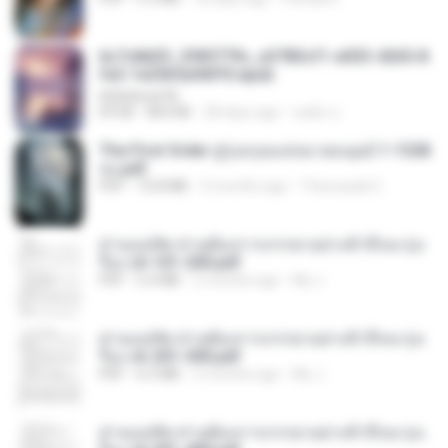
6c7c8d33_3f85779c_e3783cf1-e033-4265-8
fe2-1e23b5a9dff0.epub
littlebbear96
EPUB
804 KB
28 days ago
ทอฝัน ม.
The First Order สู่รุ่งอรุณแห่งมวลมนุษย์ 1-1328
จบ.pdf
PDF
72.8 MB
3 months ago
Theerasak G.
ท่านแม่ทัพ ท่านต้องการภรรยาอย่างข้าถึงจะรุ่งเ
รือง ch 101-200.pdf
PDF
5.4 MB
2 months ago
My J.
ท่านแม่ทัพ ท่านต้องการภรรยาอย่างข้าถึงจะรุ่งเ
รือง ch 201-300.pdf
PDF
6.5 MB
2 months ago
My J.
ท่านแม่ทัพ ท่านต้องการภรรยาอย่างข้าถึงจะรุ่งเ