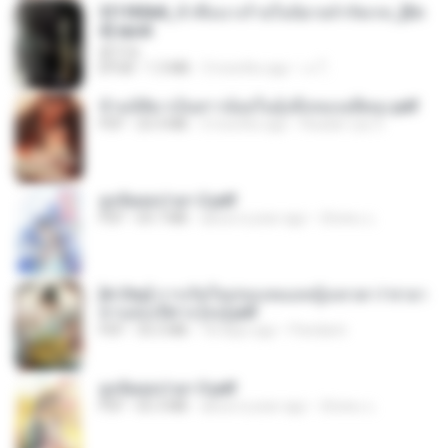
3f1f85b8_ข้าคือนางร้ายในนิยายจำกัดเรท_[En
d].epub
君子生
EPUB
1.3 MB
3 months ago
เจ โ.
ข้ามมิติมาเป็นสาวน้อยในอุ้งมือของอดีตลุง.pdf
PDF
25.4 MB
3 months ago
Reader Lily O.
ฮูหยิuสุดป่วuฯ 2.pdf
PDF
64.7 MB
about a year ago
ณิชพน แ.
[A Chu] การเกิดใหม่ของหมอหญิงเทวดา l ชายา
ท่านอ๋องปีศาจ [จบ].pdf
PDF
35.5 MB
18 days ago
Pandarin
ฮูหยิuสุดป่วuฯ 3.pdf
PDF
65.3 MB
about a year ago
ณิชพน แ.