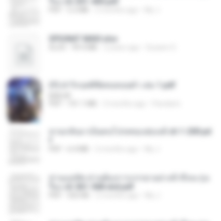
รือง ch 301-400.pdf
PDF
5.2 MB
2 months ago
My J.
SPIUNAT MAVI.xlsx
XLSX
99.4 MB
2 years ago
Susann S.
(Y) ฝ่าวิกฤตพิชิตหอคอยดำ เล่ม 1.pdf
BAILIW
PDF
101.1 MB
3 months ago
Pandarin
หวนกลับมาเป็นคนโปรดของฮ่องเต้ ch 1-200.pd
f
PDF
6.4 MB
2 months ago
My J.
ท่านแม่ทัพ ท่านต้องการภรรยาอย่างข้าถึงจะรุ่งเ
รือง ch 561-568 end.pdf
PDF
502 KB
2 months ago
My J.