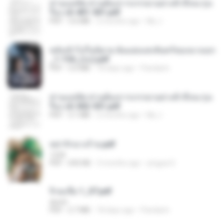
ท่านแม่ทัพ ท่านต้องการภรรยาอย่างข้าถึงจะรุ่งเ
รือง ch 401-501.pdf
PDF
3.6 MB
2 months ago
My J.
หลังเข้าไปในนิยาย ฉันแย่งแสงจันทร์ของนางเอก
_1-154_(จบ).pdf
PDF
5.6 MB
18 days ago
Pandarin
ท่านแม่ทัพ ท่านต้องการภรรยาอย่างข้าถึงจะรุ่งเ
รือง ch 502-551.pdf
PDF
3.1 MB
2 months ago
My J.
หย่ารักนางร้าย.pdf
1234
PDF
692 KB
3 months ago
yingyai S.
จิ่วฉงจื่อ 1_ST.pdf
decht
PDF
2.7 MB
18 days ago
Pandarin