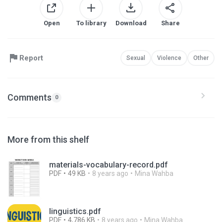
Open
To library
Download
Share
Report
Sexual
Violence
Other
Comments
0
More from this shelf
materials-vocabulary-record.pdf
PDF
49 KB
8 years ago
Mina Wahba
linguistics.pdf
PDF
4,786 KB
8 years ago
Mina Wahba