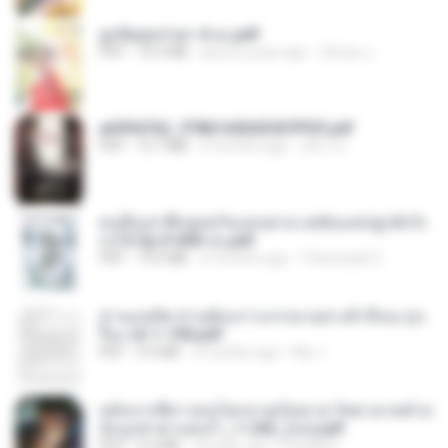
ฮูหยิuสุดป่วuฯ 4 จบ.pdf
PDF
72.5 MB
about a year ago
ณิชพน แ.
a6994762_9786160043507PDF.pdf
PDF
15.7 MB
3 months ago
อริยา ด.
คนอื่นเขาฝึกยุทธกันแทบตาย แต่ฉันแค่ปลูกผักก็เ
ก่งได้ Ep.0-600 จบ.pdf
PDF
19.0 MB
3 months ago
Theerasak G.
ท่านแม่ทัพ ท่านต้องการภรรยาอย่างข้าถึงจะรุ่งเ
รือง ch 1-100.pdf
PDF
4.4 MB
2 months ago
My J.
หลังจากพี่สาวคนโตกลายเป็นทาส รัชทายาทตำห
นักบูรพาตาแดงก่ำ_1-242_(จบ).pdf
PDF
9.3 MB
18 days ago
Pandarin