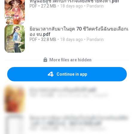
หนูน้อยสู้ชีวิตกับภารกิจเลี้ยงพี่ชายทั้งห้า.pdf
PDF
27.2 MB
18 days ago
Pandarin
ย้อนเวลากลับมาในยุค 70 ชีวิตครั้งนี้ฉันขอเลือกเ
อง จบ.pdf
PDF
32.8 MB
18 days ago
Pandarin
More files are hidden
Continue in app
ฝ่าบาททรงพระเจริญหมื่นปี1.pdf
PDF
6.4 MB
about a year ago
Orasa K.
ย้อนเวลากลับมาเกิดใหม่ในวันสิ้นโลกพร้อมมิติส่
วนตัว 1-443 [จบ] - 揍趴长颈鹿.pdf
PDF
499.6 MB
18 days ago
Pandarin