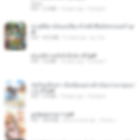
decht
PDF
2.4 MB
18 days ago
Pandarin
ทะลุมิติมาเป็นแม่เลี้ยง ข้าพลิกฟื้นทั้งครอบครัว.p
df
PDF
42.5 MB
21 days ago
kp_fha
ฮ่องเต้ช่างคลั่งรักยิ่งนัก-ST.pdf
PDF
9.0 MB
18 days ago
Pandarin
เกิดใหม่อีกครา อี๋เหนียงอย่างข้าเป็นภรรยาขุนนา
ง 2_ST.pdf
PDF
4.9 MB
18 days ago
Pandarin
ฮูหยิuสุดป่วuฯ 1.pdf
PDF
68.8 MB
about a year ago
ณิชพน แ.