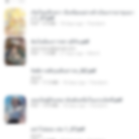
เกิดใหม่อีกครา อี๋เหนียงอย่างข้าเป็นภรรยาขุนนา
ง 1_ST.pdf
PDF
4.9 MB
18 days ago
Pandarin
ฉันไม่ต้องการพร สุจิรัน.pdf
tanmobza@gmail.com
PDF
1.4 MB
27 days ago
Mob K.
รัตติกาลพิรุณสิบสารท_RZ.pdf
decht
PDF
11.5 MB
18 days ago
Pandarin
เธอเป็นผู้รับเหมาอันดับหนึ่งในแกแล็คซี่.pdf
PDF
19.9 MB
18 days ago
Pandarin
อย่าไปยอม เล่ม 1_ST.pdf
decht