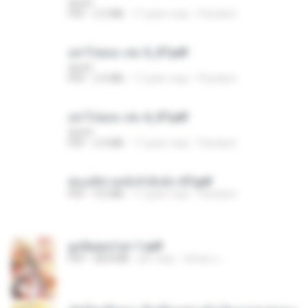
decht
PDF
2.5 MB
17 днів тому
Pandarin
อย่าไปยอม เล่ม 5_ST.pdf
decht
PDF
2.4 MB
17 днів тому
Pandarin
อย่าไปยอม เล่ม 4_ST.pdf
decht
PDF
2.4 MB
17 днів тому
Pandarin
ฮ่องเต้ช่างคลั่งรักยิ่งนัก-ST.pdf
PDF
9.0 MB
17 днів тому
Pandarin
ฮูหยิuสุดป่วuฯ 1.pdf
PDF
68.8 MB
рік тому
ณิชพน แ.