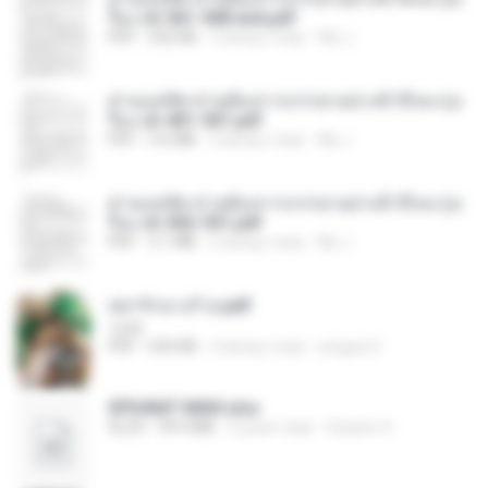
รือง ch 561-568 end.pdf
PDF
502 KB
2 місяці тому
My J.
ท่านแม่ทัพ ท่านต้องการภรรยาอย่างข้าถึงจะรุ่งเ
รือง ch 401-501.pdf
PDF
3.6 MB
2 місяці тому
My J.
ท่านแม่ทัพ ท่านต้องการภรรยาอย่างข้าถึงจะรุ่งเ
รือง ch 502-551.pdf
PDF
3.1 MB
2 місяці тому
My J.
หย่ารักนางร้าย.pdf
1234
PDF
692 KB
3 місяці тому
yingyai S.
SPIUNAT MAVI.xlsx
XLSX
99.4 MB
2 роки тому
Susann S.