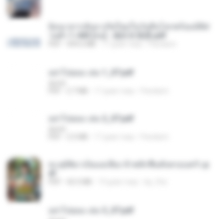
ย้อนเวลากลับมาเกิดใหม่ในวันสิ้นโลกพร้อมมิติส่
วนตัว 1-443 [จบ] - 揍趴长颈鹿.pdf
PDF
499.6 MB
17 днів тому
Pandarin
อย่าไปยอม เล่ม 1_ST.pdf
decht
PDF
2.7 MB
17 днів тому
Pandarin
อย่าไปยอม เล่ม 2_ST.pdf
decht
PDF
2.5 MB
17 днів тому
Pandarin
ทะลุมิติมาเป็นแม่เลี้ยง ข้าพลิกฟื้นทั้งครอบครัว.p
df
PDF
42.5 MB
19 днів тому
kp_fha
อย่าไปยอม เล่ม 3_ST.pdf