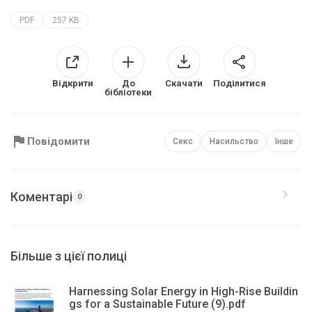
PDF
257 KB
Відкрити
До
Скачати
Поділитися
бібліотеки
Повідомити
Секс
Насильство
Інше
Коментарі
0
Більше з цієї полиці
Harnessing Solar Energy in High-Rise Buildin
gs for a Sustainable Future (9).pdf