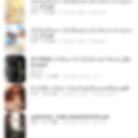
เกิดใหม่อีกครา อี๋เหนียงอย่างข้าเป็นภรรยาขุนนา
ง 1_ST.pdf
PDF
4.9 MB
17 днів тому
Pandarin
เกิดใหม่อีกครา อี๋เหนียงอย่างข้าเป็นภรรยาขุนนา
ง 2_ST.pdf
PDF
4.9 MB
17 днів тому
Pandarin
3f1f85b8_ข้าคือนางร้ายในนิยายจำกัดเรท_[En
d].epub
君子生
EPUB
1.3 MB
3 місяці тому
เจ โ.
ข้ามมิติมาเป็นสาวน้อยในอุ้งมือของอดีตลุง.pdf
PDF
25.4 MB
3 місяці тому
Reader Lily O.
a6994762_9786160043507PDF.pdf
PDF
15.7 MB
3 місяці тому
อริยา ด.