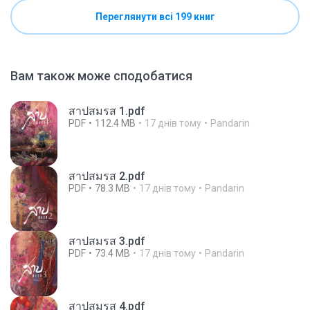
Переглянути всі 199 книг
Вам також може сподобатися
สาปสมรส 1.pdf
PDF
112.4 MB
17 днів тому
Pandarin
สาปสมรส 2.pdf
PDF
78.3 MB
17 днів тому
Pandarin
สาปสมรส 3.pdf
PDF
73.4 MB
17 днів тому
Pandarin
สาปสมรส 4.pdf