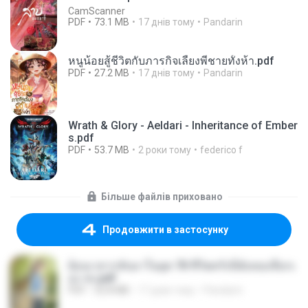
CamScanner
PDF
73.1 MB
17 днів тому
Pandarin
หนูน้อยสู้ชีวิตกับภารกิจเลี้ยงพี่ชายทั้งห้า.pdf
PDF
27.2 MB
17 днів тому
Pandarin
Wrath & Glory - Aeldari - Inheritance of Ember
s.pdf
PDF
53.7 MB
2 роки тому
federico f
Більше файлів приховано
Продовжити в застосунку
ย้อนเวลากลับมาในยุค 70 ชีวิตครั้งนี้ฉันขอเลือกเ
อง จบ.pdf
PDF
32.8 MB
17 днів тому
Pandarin