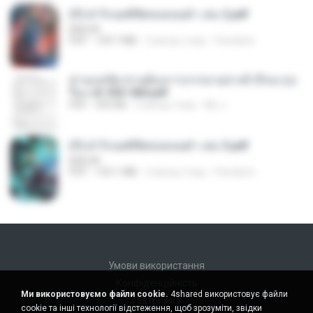
(Y) ฝ่าวิกฤตพิชิตหอคอยดำ เล่ม 2.pdf
BAILIW
PDF
109.7 MB
2 місяці тому
Pandarin
ท่านแม่ทัพ ท่านต้องการภรรยาอย่างข้าถึงจะรุ่งเ
รือง ch 553-560.pdf
PDF
493 KB
2 місяці тому
My J.
(Y) ฝ่าวิกฤตพิชิตหอคอยดำ เล่ม 3.pdf
BAILIW
PDF
103.1 MB
2 місяці тому
Pandarin
Умови використання
Конфіденційність
Ми використовуємо файли cookie.
4shared використовує файли
Підтримка
cookie та інші технології відстеження, щоб зрозуміти, звідки