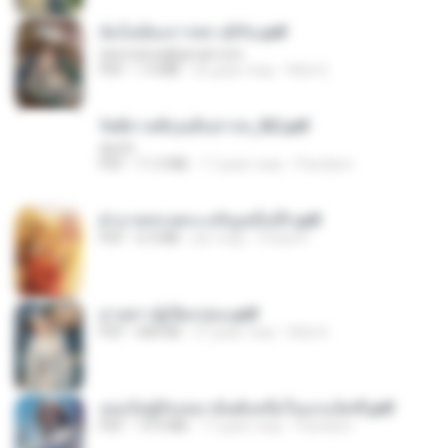
ฉันไม่ต้องการพร สุจิรัน.pdf
tanmobza@gmail.com
PDF
1.4 MB
26 днів тому
Mob K.
รัตติกาลพิรุณสิบสารท_RZ.pdf
decht
PDF
11.5 MB
17 днів тому
Pandarin
ฝ่าบาททรงพระเจริญหมื่นปี1.pdf
PDF
6.4 MB
рік тому
Orasa K.
ม่ายสาวผู้เปียกปอน.pdf
PDF
684 KB
27 днів тому
Mob K.
เธอเป็นผู้รับเหมาอันดับหนึ่งในแกแล็คซี่.pdf
PDF
19.9 MB
17 днів тому
Pandarin