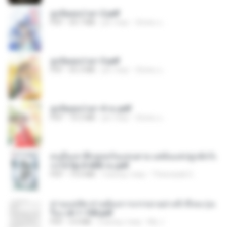
ฮูหยิuสุดป่วuฯ 2.pdf
PDF
64.7 MB
рік тому
ณิชพน แ.
ฮูหยิuสุดป่วuฯ 3.pdf
PDF
65.3 MB
рік тому
ณิชพน แ.
ฮูหยิuสุดป่วuฯ 4 จบ.pdf
PDF
72.5 MB
рік тому
ณิชพน แ.
คนอื่นเขาฝึกยุทธกันแทบตาย แต่ฉันแค่ปลูกผักก็เ
ก่งได้ Ep.0-600 จบ.pdf
PDF
19.0 MB
3 місяці тому
Theerasak G.
ท่านแม่ทัพ ท่านต้องการภรรยาอย่างข้าถึงจะรุ่งเ
รือง ch 1-100.pdf
PDF
4.4 MB
2 місяці тому
My J.