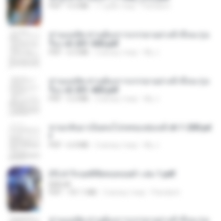
PDF
9.3 MB
17 днів тому
Pandarin
ท่านแม่ทัพ ท่านต้องการภรรยาอย่างข้าถึงจะรุ่งเ
รือง ch 201-300.pdf
PDF
6.5 MB
2 місяці тому
My J.
ท่านแม่ทัพ ท่านต้องการภรรยาอย่างข้าถึงจะรุ่งเ
รือง ch 301-400.pdf
PDF
5.2 MB
2 місяці тому
My J.
หวนกลับมาเป็นคนโปรดของฮ่องเต้ ch 1-200.pd
f
PDF
6.4 MB
2 місяці тому
My J.
(Y) ฝ่าวิกฤตพิชิตหอคอยดำ เล่ม 1.pdf
BAILIW
PDF
101.1 MB
2 місяці тому
Pandarin
ท่านแม่ทัพ ท่านต้องการภรรยาอย่างข้าถึงจะรุ่งเ