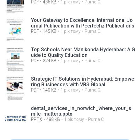
PDF
436 KB
1 рік тому
Purna C.
Your Gateway to Excellence: International Jo
urnal Publication with Peertechz Publications
PDF
145 KB
1 рік тому
Purna C.
Top Schools Near Manikonda Hyderabad: A G
uide to Quality Education
PDF
224 KB
1 рік тому
Purna C.
Strategic IT Solutions in Hyderabad: Empowe
ring Businesses with VBS Global
PDF
140 KB
1 рік тому
Purna C.
dental_services_in_norwich_where_your_s
mile_matters.pptx
PPTX
488 KB
1 рік тому
Purna C.