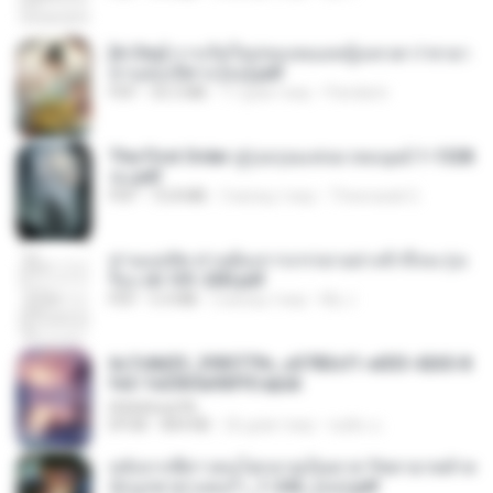
[A Chu] การเกิดใหม่ของหมอหญิงเทวดา l ชายา
ท่านอ๋องปีศาจ [จบ].pdf
PDF
35.5 MB
17 днів тому
Pandarin
The First Order สู่รุ่งอรุณแห่งมวลมนุษย์ 1-1328
จบ.pdf
PDF
72.8 MB
3 місяці тому
Theerasak G.
ท่านแม่ทัพ ท่านต้องการภรรยาอย่างข้าถึงจะรุ่งเ
รือง ch 101-200.pdf
PDF
5.4 MB
2 місяці тому
My J.
6c7c8d33_3f85779c_e3783cf1-e033-4265-8
fe2-1e23b5a9dff0.epub
littlebbear96
EPUB
804 KB
26 днів тому
ทอฝัน ม.
หลังจากพี่สาวคนโตกลายเป็นทาส รัชทายาทตำห
นักบูรพาตาแดงก่ำ_1-242_(จบ).pdf