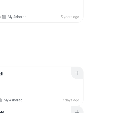
n
My 4shared
5 years ago
df
My 4shared
17 days ago