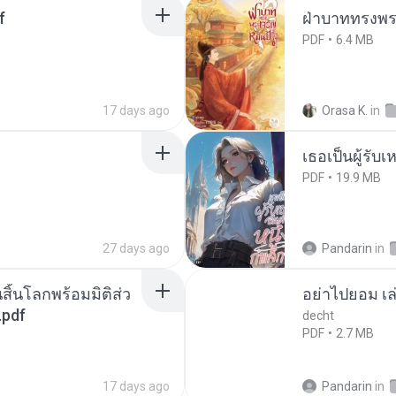
f
ฝ่าบาททรงพระ
PDF
6.4 MB
17 days ago
Orasa K.
in
เธอเป็นผู้รับ
PDF
19.9 MB
27 days ago
Pandarin
in
สิ้นโลกพร้อมมิติส่ว
อย่าไปยอม เล
.pdf
decht
PDF
2.7 MB
17 days ago
Pandarin
in