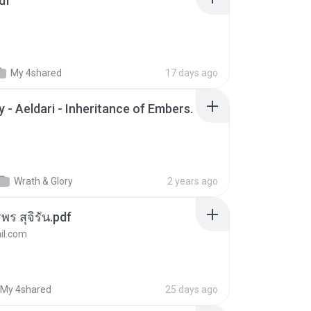
df
My 4shared
17 days ago
 - Aeldari - Inheritance of Embers.
Wrath & Glory
2 years ago
พร สุจิรัน.pdf
l.com
My 4shared
25 days ago