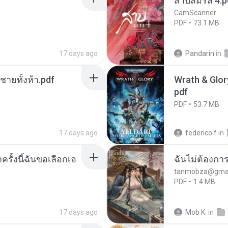
สาปสมรส 4.p
CamScanner
PDF
73.1 MB
17 days ago
Pandarin
in
ี่ชายทั้งห้า.pdf
Wrath & Glory
pdf
PDF
53.7 MB
17 days ago
federico f
in
ครั้งนี้ฉันขอเลือกเอ
ฉันไม่ต้องการ
tanmobza@gmai
PDF
1.4 MB
17 days ago
Mob K.
in