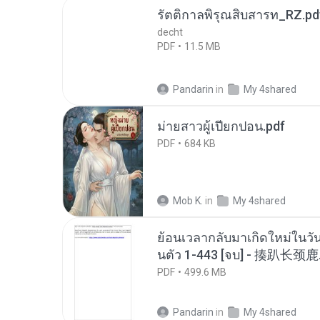
รัตติกาลพิรุณสิบสารท_RZ.pd
decht
PDF
11.5 MB
Pandarin
in
My 4shared
ม่ายสาวผู้เปียกปอน.pdf
PDF
684 KB
Mob K.
in
My 4shared
ย้อนเวลากลับมาเกิดใหม่ในวัน
นตัว 1-443 [จบ] - 揍趴长颈鹿
PDF
499.6 MB
Pandarin
in
My 4shared