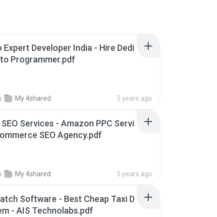
Expert Developer India - Hire Dedi
to Programmer.pdf
n
My 4shared
5 years ago
 SEO Services - Amazon PPC Servi
Ecommerce SEO Agency.pdf
n
My 4shared
5 years ago
patch Software - Best Cheap Taxi D
em - AIS Technolabs.pdf