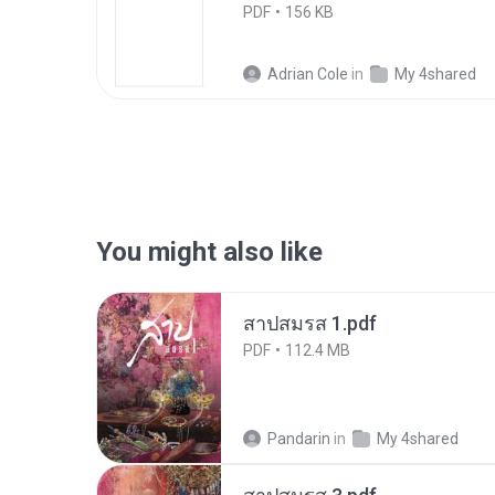
PDF
156 KB
Adrian Cole
in
My 4shared
You might also like
สาปสมรส 1.pdf
PDF
112.4 MB
Pandarin
in
My 4shared