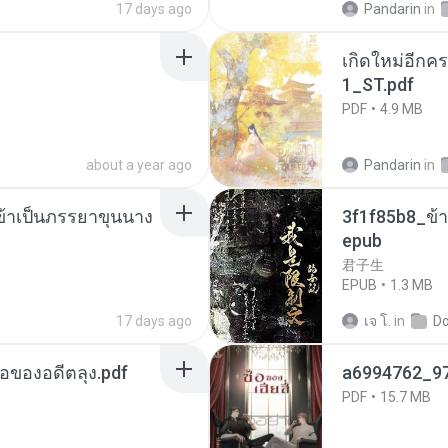
17 days ago
Pandarin
in
เกิดใหม่อีกคร
1_ST.pdf
PDF
4.9 MB
about a year ago
Pandarin
in
งข้าเป็นภรรยาขุนนาง
3f1f85b8_ข้า
epub
君子生
EPUB
1.3 MB
17 days ago
เจ โ.
in
D
ือของอดีตลุง.pdf
a6994762_9
PDF
15.7 MB