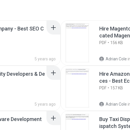
mpany - Best SEO C
Hire Magento 
cated Magen
PDF
156 KB
5 years ago
Adrian Cole
i
ity Developers & De
Hire Amazon
ces - Best 
PDF
157 KB
5 years ago
Adrian Cole
i
tware Development
Buy Taxi Dis
ispatch Syst