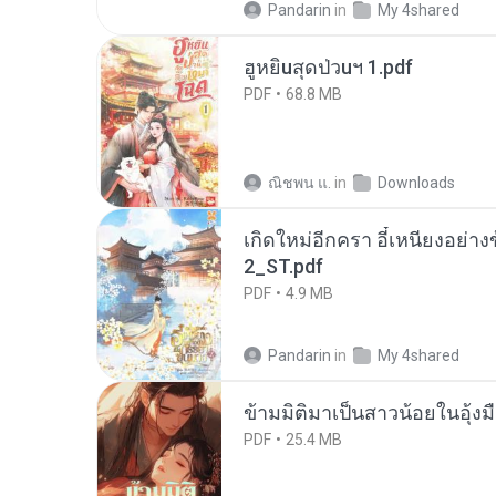
Pandarin
in
My 4shared
ฮูหยิuสุดป่วuฯ 1.pdf
PDF
68.8 MB
ณิชพน แ.
in
Downloads
เกิดใหม่อีกครา อี๋เหนียงอย่า
2_ST.pdf
PDF
4.9 MB
Pandarin
in
My 4shared
ข้ามมิติมาเป็นสาวน้อยในอุ้งม
PDF
25.4 MB