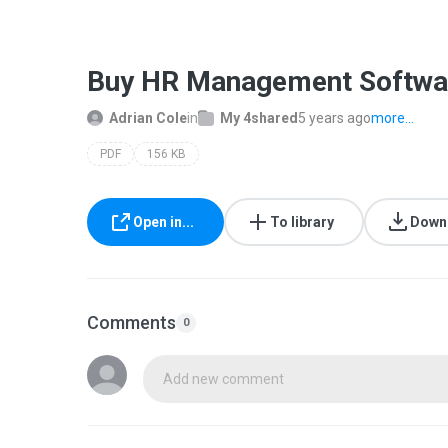
Buy HR Management Softwar
Adrian Cole
in
My 4shared
5 years ago
more...
PDF
156 KB
Open in...
To library
Down
Comments
0
Add new comment