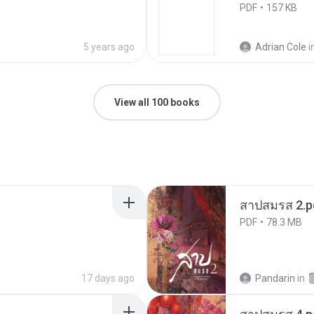
PDF
157 KB
5 years ago
Adrian Cole
i
View all 100 books
สาปสมรส 2.p
PDF
78.3 MB
17 days ago
Pandarin
in